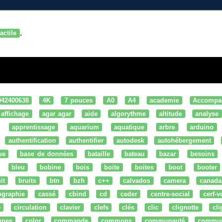
.
tactile
042400638
4K
7 pouces
A0
A4
academie
Accompa
affichage
agar agar
aide
algorythme
altitude
analyse
apprentissage
aquarium
aquatique
arbre
arduino
authentification
authentifier
autodesk
autohébergement
ue
base de données
bataille
bateau
bazar
besoins
bleu
bobine
bois
boite
boites
boot
booter
it
bruits
btn
bzh
c++
calvados
camera
canada
ographie
cassé
cbind
cd
ceder
centre-social
cerf-v
e
circulation
clavier
clefs
clés
clic
clignotte
cl
nnes
color
commande
commons
communauté
commu