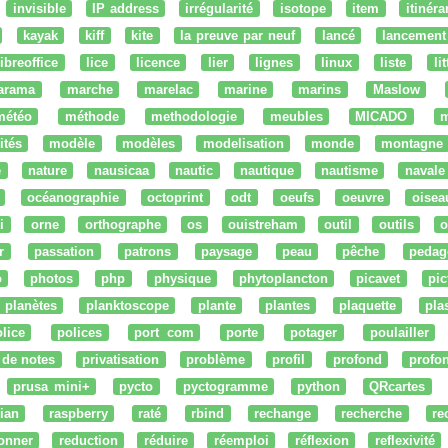
invisible
IP address
irrégularité
isotope
item
itinéra
kayak
kiff
kite
la preuve par neuf
lancé
lancement
libreoffice
lice
licence
lier
lignes
linux
liste
li
arama
marche
marelac
marine
marins
Maslow
météo
méthode
methodologie
meubles
MICADO
m
ités
modèle
modèles
modelisation
monde
montagne
e
nature
nausicaa
nautic
nautique
nautisme
navale
océanographie
octoprint
odt
oeufs
oeuvre
oisea
i
orne
orthographe
os
ouistreham
outil
outils
o
r
passation
patrons
paysage
peau
pêche
pedag
o
photos
php
physique
phytoplancton
picavet
pic
planètes
planktoscope
plante
plantes
plaquette
pla
lice
polices
port com
porte
potager
poulailler
 de notes
privatisation
problème
profil
profond
profo
prusa mini+
pycto
pyctogramme
python
QRcartes
ian
raspberry
raté
rbind
rechange
recherche
re
onner
reduction
réduire
réemploi
réflexion
reflexivité