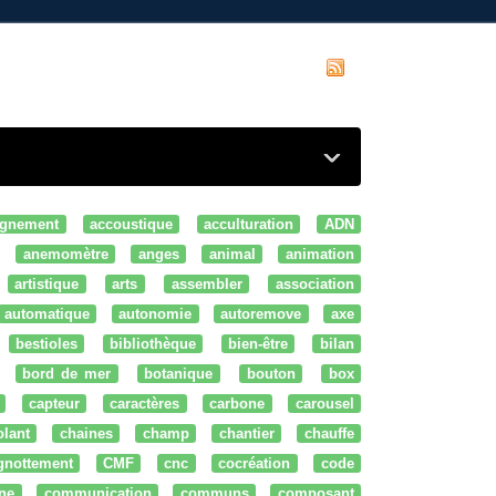
gnement
accoustique
acculturation
ADN
anemomètre
anges
animal
animation
artistique
arts
assembler
association
automatique
autonomie
autoremove
axe
bestioles
bibliothèque
bien-être
bilan
bord de mer
botanique
bouton
box
capteur
caractères
carbone
carousel
olant
chaines
champ
chantier
chauffe
ignottement
CMF
cnc
cocréation
code
ne
communication
communs
composant