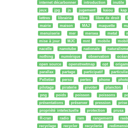
internet décarbonner
introduction
inutile
jeux
jpg
js
jugement
kaiou
kap
lettres
librairie
libre
libre de droit
mairie
maison
MAJ
maquette
m
menuiserie
mer
mersea
metal
mise à jour
MJC
mnt
mobile
mobil
nacelle
nanotube
nationale
naturalism
nothing
numérique
observation
océan
open source
openstreetmap
opt
origam
parallax
partage
participatif
particulie
Pelletier
perso
pertes
phone
phot
pilotage
piraterie
pivoter
plancton
png
poids
poisson
poissons
po
présentations
préserver
pression
prise
propriété intelectuelle
protection
prusa
R-cran
radio
ram
rangement
rasb
recyclage
recycler
recyclerie
redimensi