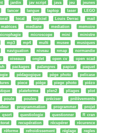
nt
jardin
jav script
java
jeu
jeunes
lancer
langue
laptop
laser
LEGO
ttoral
local
logiciel
Louis Derrac
mail
matrices
mediane
mediation
memoire
icrophagie
microscope
mini
ministre
mp3
mp4
multi
musee
musiques
naviguation
niveau
nmap
normandie
u
oiseaux
onglet
open cv
open scad
vh
packages
palangres
papier
paquet
ogie
pédagogique
pège photo
pelicase
tures
piece
piège
piege photo
piézo
stique
plateforme
plen2
pliages
plot
poule
poules
préciser
prélèvements
ndeur
programmation
programmer
projet
qsort
questiologie
questionner
R cran
ctorat
recupération
récupérer
récurence
réforme
refroidissement
réglage
regles