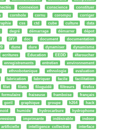
nectés
connexion
conscience
constituer
e
cornhole
cornu
corompu
corriger
raphie
css
ctd
cube
culture
data
t
degré
démarrage
démarrer
dépot
DIY
doc
document
documentation
20
dune
dure
dynamiser
dynamisme
ecritures
Education
EEDD
éfaroucher
enregistrements
entretien
environnement
ethnobotanique
ethnologie
evaluation
fabrication
fabriquer
facile
facilitation
filet
filets
filoguidé
filtreurs
firefox
formulaire
fraiseuse
framboise
français
goril
graphique
groupe
h264
hack
noid
humide
hydrocarbure
hydrophone
ression
imprimante
indésirable
indoor
artificielle
intelligence collective
interface