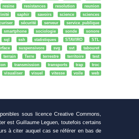
resine
resistances
resolution
reunion
linité
saphir
savoirs
science
sciences
curiser
sécurité
serveur
service_publique
smartphone
sociologie
sonde
sonore
sql
ssh
statistiques
STAVIRO
STL
rface
suspensivore
svg
svt
tabouret
terrain
Terre
terrestre
territoire
test
tion
transmission
transports
trap
troc
visualiser
visuel
vitesse
voile
web
sponibles sous licence Creative Commons,
iter est Guillaume Leguen, toutefois certains
urs à citer auquel cas se référer en bas de