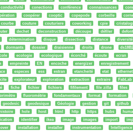
conductivité
conections
conférence
connaissances
con
pération
coopérer
cooptic
copepode
corbeille
corn
courbe
couture
couturiere
coworking
cpie
cristalog
uter
dechet
deconstruction
découpe
défiler
defon
détermination
disque
dissection
distance
diversité
dormants
dossier
draisienne
droits
drone
ds18B
cole
ecologie
ecologique
écorché
écoute
ecran
n
empreinte
EN
encoche
energizer
enregistrement
ace
especes
ess
estran
etancheité
etat
ethernet
cite
explorateur
exploration
extraction
extraire
FabLab
té
fiche
fichier
fichiers
fifilement
file zilla
files
uorimètre
fluorométrie
fondamentaux
format
formation
geodesic
geodesique
Géologie
gestion
git
github
histoire
hole
host
html
http
https
hubs
huma
fication
identifier
ikea
image
images
import
imp
nover
installation
installer
instrumentation
Intelligence 