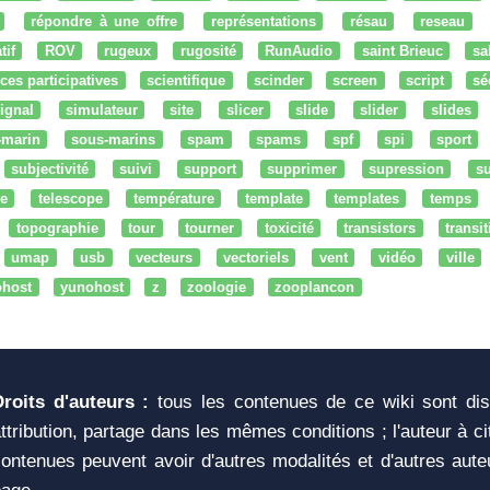
répondre à une offre
représentations
résau
reseau
tif
ROV
rugeux
rugosité
RunAudio
saint Brieuc
sa
ces participatives
scientifique
scinder
screen
script
sé
ignal
simulateur
site
slicer
slide
slider
slides
-marin
sous-marins
spam
spams
spf
spi
sport
subjectivité
suivi
support
supprimer
supression
su
e
telescope
température
template
templates
temps
topographie
tour
tourner
toxicité
transistors
transi
umap
usb
vecteurs
vectoriels
vent
vidéo
ville
ohost
yunohost
z
zoologie
zooplancon
Droits d'auteurs :
tous les contenues de ce wiki sont di
ttribution, partage dans les mêmes conditions ; l'auteur à c
ontenues peuvent avoir d'autres modalités et d'autres aute