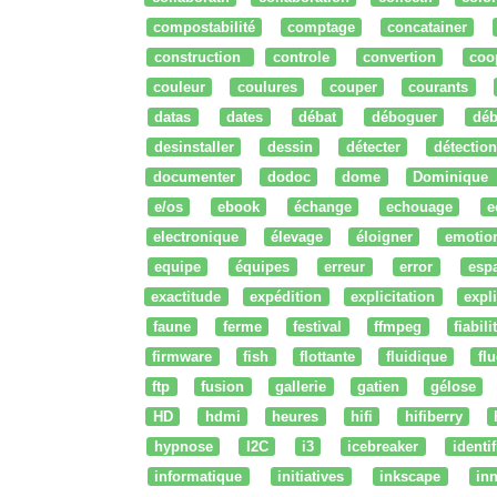
compostabilité
comptage
concatainer
construction
controle
convertion
coo
couleur
coulures
couper
courants
datas
dates
débat
déboguer
déb
desinstaller
dessin
détecter
détection
documenter
dodoc
dome
Dominique
e/os
ebook
échange
echouage
e
electronique
élevage
éloigner
emotio
equipe
équipes
erreur
error
esp
exactitude
expédition
explicitation
expli
faune
ferme
festival
ffmpeg
fiabili
firmware
fish
flottante
fluidique
fl
ftp
fusion
gallerie
gatien
gélose
HD
hdmi
heures
hifi
hifiberry
hypnose
I2C
i3
icebreaker
identi
informatique
initiatives
inkscape
in