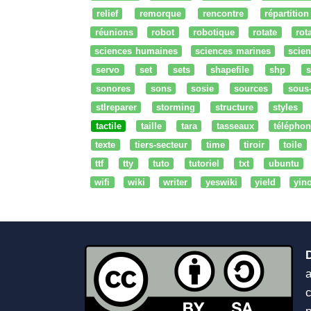
relief
remorque
rencontre
répartition
réunions
robot
robotique
rotate
rota
sciences humaines
sciences marines
scien
servo
set
sets
shapefile
shp
s
sonores
sons
sosie
sources
sous
stlreparer
storming
structure
styles
tactile
taille
tara
tasseaux
téléphon
texte
tiers-secteur
time
tiroir
toile
ttf
tty
tuto
tutoriel
txt
ubuntu
wifi
wiki
writer
yeswiki
yield
yin
a
c