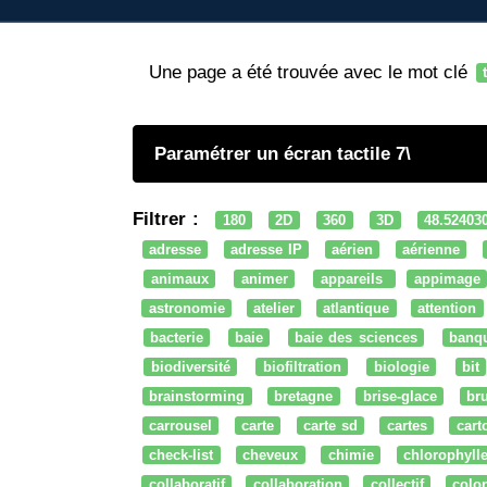
Une page a été trouvée avec le mot clé
Paramétrer un écran tactile 7\
Filtrer :
180
2D
360
3D
48.52403
adresse
adresse IP
aérien
aérienne
animaux
animer
appareils
appimage
astronomie
atelier
atlantique
attention
bacterie
baie
baie des sciences
banq
biodiversité
biofiltration
biologie
bit
brainstorming
bretagne
brise-glace
bru
carrousel
carte
carte sd
cartes
cart
check-list
cheveux
chimie
chlorophyll
collaboratif
collaboration
collectif
colo