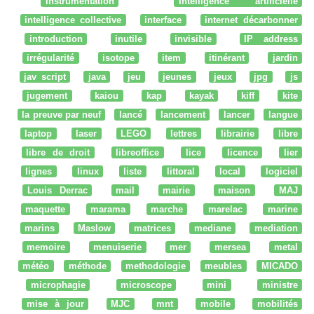
instrumentation
Intelligence artificielle
intelligence collective
interface
internet décarbonner
introduction
inutile
invisible
IP address
irrégularité
isotope
item
itinérant
jardin
jav script
java
jeu
jeunes
jeux
jpg
js
jugement
kaiou
kap
kayak
kiff
kite
la preuve par neuf
lancé
lancement
lancer
langue
laptop
laser
LEGO
lettres
librairie
libre
libre de droit
libreoffice
lice
licence
lier
lignes
linux
liste
littoral
local
logiciel
Louis Derrac
mail
mairie
maison
MAJ
maquette
marama
marche
marelac
marine
marins
Maslow
matrices
mediane
mediation
memoire
menuiserie
mer
mersea
metal
météo
méthode
methodologie
meubles
MICADO
microphagie
microscope
mini
ministre
mise à jour
MJC
mnt
mobile
mobilités