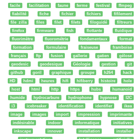
facile
facilitation
faune
ferme
festival
ffmpeg
fiabilité
fiche
fichier
fichiers
fifilement
file zilla
files
filet
filets
filoguidé
filtreurs
firefox
firmware
fish
flottante
fluidique
fluorimètre
fluorométrie
fondamentaux
format
formation
formulaire
fraiseuse
framboise
français
ftp
fusion
gallerie
gatien
gélose
geodesic
geodesique
Géologie
gestion
git
github
goril
graphique
groupe
h264
hack
HD
hdmi
heures
hifi
hifiberry
histoire
hole
host
html
http
https
hubs
humanoid
humide
hydrocarbure
hydrophone
hypnose
I2C
i3
icebreaker
identification
identifier
ikea
image
images
import
impression
imprimante
indésirable
indoor
informatique
initiatives
inkscape
innover
installation
installer