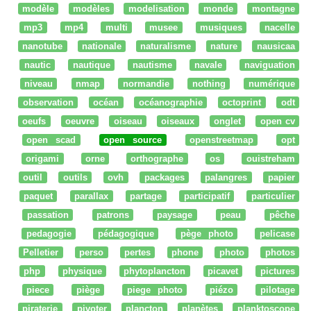
modèle
modèles
modelisation
monde
montagne
mp3
mp4
multi
musee
musiques
nacelle
nanotube
nationale
naturalisme
nature
nausicaa
nautic
nautique
nautisme
navale
naviguation
niveau
nmap
normandie
nothing
numérique
observation
océan
océanographie
octoprint
odt
oeufs
oeuvre
oiseau
oiseaux
onglet
open cv
open scad
open source
openstreetmap
opt
origami
orne
orthographe
os
ouistreham
outil
outils
ovh
packages
palangres
papier
paquet
parallax
partage
participatif
particulier
passation
patrons
paysage
peau
pêche
pedagogie
pédagogique
pège photo
pelicase
Pelletier
perso
pertes
phone
photo
photos
php
physique
phytoplancton
picavet
pictures
piece
piège
piege photo
piézo
pilotage
piraterie
pivoter
plancton
planètes
planktoscope