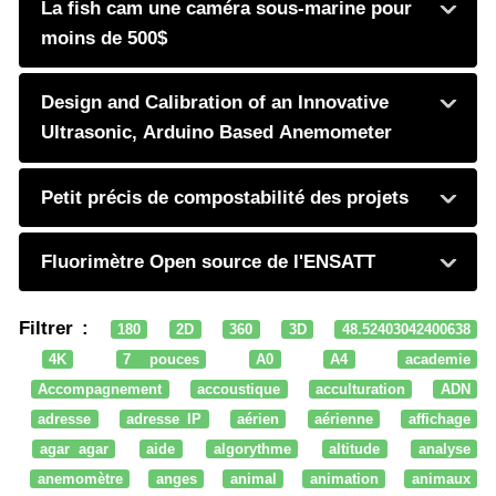
La fish cam une caméra sous-marine pour
moins de 500$
Design and Calibration of an Innovative
Ultrasonic, Arduino Based Anemometer
Petit précis de compostabilité des projets
Fluorimètre Open source de l'ENSATT
Filtrer :
180
2D
360
3D
48.52403042400638
4K
7 pouces
A0
A4
academie
Accompagnement
accoustique
acculturation
ADN
adresse
adresse IP
aérien
aérienne
affichage
agar agar
aide
algorythme
altitude
analyse
anemomètre
anges
animal
animation
animaux