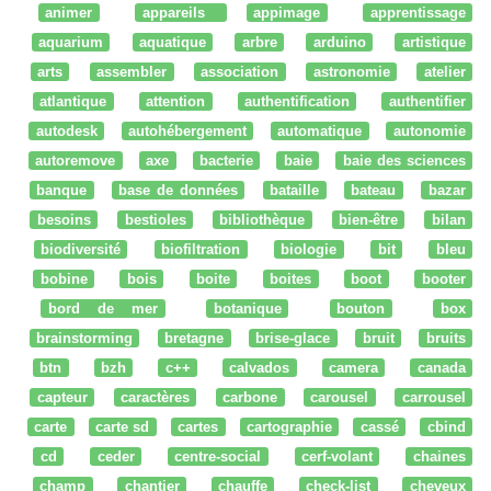
animer
appareils
appimage
apprentissage
aquarium
aquatique
arbre
arduino
artistique
arts
assembler
association
astronomie
atelier
atlantique
attention
authentification
authentifier
autodesk
autohébergement
automatique
autonomie
autoremove
axe
bacterie
baie
baie des sciences
banque
base de données
bataille
bateau
bazar
besoins
bestioles
bibliothèque
bien-être
bilan
biodiversité
biofiltration
biologie
bit
bleu
bobine
bois
boite
boites
boot
booter
bord de mer
botanique
bouton
box
brainstorming
bretagne
brise-glace
bruit
bruits
btn
bzh
c++
calvados
camera
canada
capteur
caractères
carbone
carousel
carrousel
carte
carte sd
cartes
cartographie
cassé
cbind
cd
ceder
centre-social
cerf-volant
chaines
champ
chantier
chauffe
check-list
cheveux