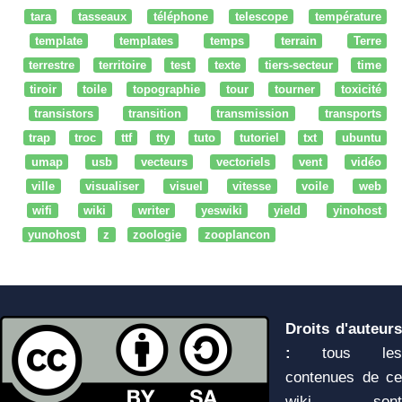
tara
tasseaux
téléphone
telescope
température
template
templates
temps
terrain
Terre
terrestre
territoire
test
texte
tiers-secteur
time
tiroir
toile
topographie
tour
tourner
toxicité
transistors
transition
transmission
transports
trap
troc
ttf
tty
tuto
tutoriel
txt
ubuntu
umap
usb
vecteurs
vectoriels
vent
vidéo
ville
visualiser
visuel
vitesse
voile
web
wifi
wiki
writer
yeswiki
yield
yinohost
yunohost
z
zoologie
zooplancon
Droits d'auteurs
:
tous les
contenues de ce
wiki sont