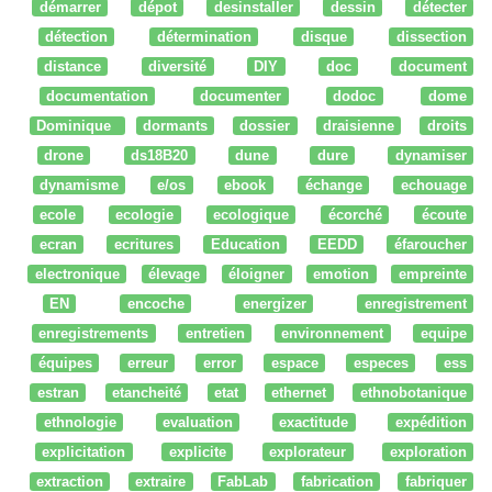
démarrer
dépot
desinstaller
dessin
détecter
détection
détermination
disque
dissection
distance
diversité
DIY
doc
document
documentation
documenter
dodoc
dome
Dominique
dormants
dossier
draisienne
droits
drone
ds18B20
dune
dure
dynamiser
dynamisme
e/os
ebook
échange
echouage
ecole
ecologie
ecologique
écorché
écoute
ecran
ecritures
Education
EEDD
éfaroucher
electronique
élevage
éloigner
emotion
empreinte
EN
encoche
energizer
enregistrement
enregistrements
entretien
environnement
equipe
équipes
erreur
error
espace
especes
ess
estran
etancheité
etat
ethernet
ethnobotanique
ethnologie
evaluation
exactitude
expédition
explicitation
explicite
explorateur
exploration
extraction
extraire
FabLab
fabrication
fabriquer