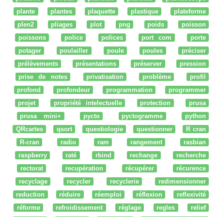
plante
plantes
plaquette
plastique
plateforme
plen2
pliages
plot
png
poids
poisson
poissons
police
polices
port com
porte
potager
poulailler
poule
poules
préciser
prélèvements
présentations
préserver
pression
prise de notes
privatisation
problème
profil
profond
profondeur
programmation
programmer
projet
propriété intelectuelle
protection
prusa
prusa mini+
pycto
pyctogramme
python
QRcartes
qsort
questiologie
questionner
R cran
R-cran
radio
ram
rangement
rasbian
raspberry
raté
rbind
rechange
recherche
rectorat
recupération
récupérer
récurence
recyclage
recycler
recyclerie
redimensionner
reduction
réduire
réemploi
réflexion
reflexivité
réforme
refroidissement
réglage
regles
relief