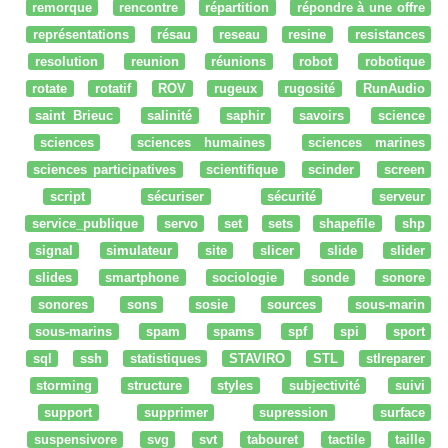
remorque
rencontre
répartition
répondre à une offre
représentations
résau
reseau
resine
resistances
resolution
reunion
réunions
robot
robotique
rotate
rotatif
ROV
rugeux
rugosité
RunAudio
saint Brieuc
salinité
saphir
savoirs
science
sciences
sciences humaines
sciences marines
sciences participatives
scientifique
scinder
screen
script
sécuriser
sécurité
serveur
service_publique
servo
set
sets
shapefile
shp
signal
simulateur
site
slicer
slide
slider
slides
smartphone
sociologie
sonde
sonore
sonores
sons
sosie
sources
sous-marin
sous-marins
spam
spams
spf
spi
sport
sql
ssh
statistiques
STAVIRO
STL
stlreparer
storming
structure
styles
subjectivité
suivi
support
supprimer
supression
surface
suspensivore
svg
svt
tabouret
tactile
taille