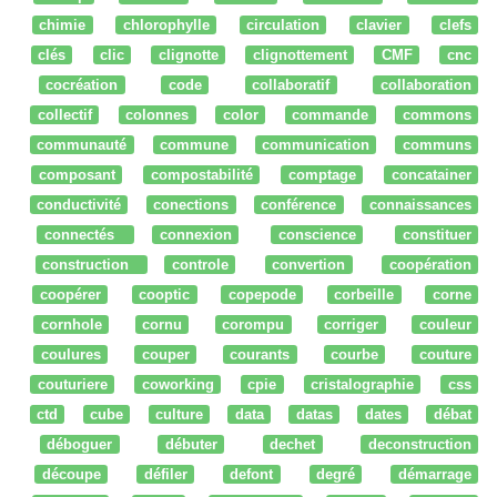
chimie
chlorophylle
circulation
clavier
clefs
clés
clic
clignotte
clignottement
CMF
cnc
cocréation
code
collaboratif
collaboration
collectif
colonnes
color
commande
commons
communauté
commune
communication
communs
composant
compostabilité
comptage
concatainer
conductivité
conections
conférence
connaissances
connectés
connexion
conscience
constituer
construction
controle
convertion
coopération
coopérer
cooptic
copepode
corbeille
corne
cornhole
cornu
corompu
corriger
couleur
coulures
couper
courants
courbe
couture
couturiere
coworking
cpie
cristalographie
css
ctd
cube
culture
data
datas
dates
débat
déboguer
débuter
dechet
deconstruction
découpe
défiler
defont
degré
démarrage