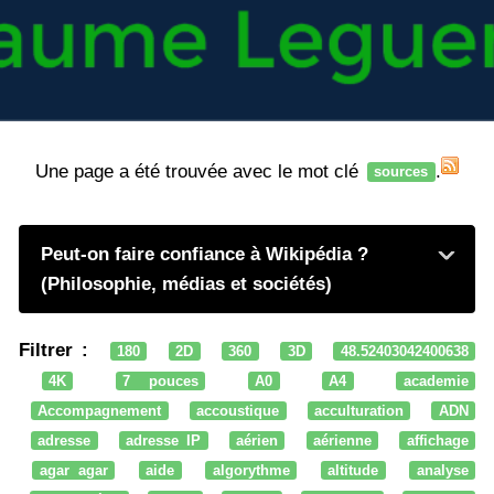
Une page a été trouvée avec le mot clé
.
sources
Peut-on faire confiance à Wikipédia ?
(Philosophie, médias et sociétés)
Filtrer :
180
2D
360
3D
48.52403042400638
4K
7 pouces
A0
A4
academie
Accompagnement
accoustique
acculturation
ADN
adresse
adresse IP
aérien
aérienne
affichage
agar agar
aide
algorythme
altitude
analyse