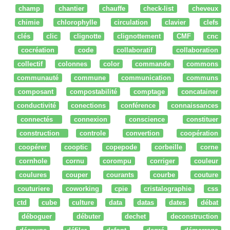
champ
chantier
chauffe
check-list
cheveux
chimie
chlorophylle
circulation
clavier
clefs
clés
clic
clignotte
clignottement
CMF
cnc
cocréation
code
collaboratif
collaboration
collectif
colonnes
color
commande
commons
communauté
commune
communication
communs
composant
compostabilité
comptage
concatainer
conductivité
conections
conférence
connaissances
connectés
connexion
conscience
constituer
construction
controle
convertion
coopération
coopérer
cooptic
copepode
corbeille
corne
cornhole
cornu
corompu
corriger
couleur
coulures
couper
courants
courbe
couture
couturiere
coworking
cpie
cristalographie
css
ctd
cube
culture
data
datas
dates
débat
déboguer
débuter
dechet
deconstruction