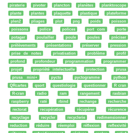
piraterie
pivoter
plancton
planètes
planktoscope
plante
plantes
plaquette
plastique
plateforme
plen2
pliages
plot
png
poids
poisson
poissons
police
polices
port com
porte
potager
poulailler
poule
poules
préciser
prélèvements
présentations
préserver
pression
prise de notes
privatisation
problème
profil
profond
profondeur
programmation
programmer
projet
propriété intelectuelle
protection
prusa
prusa mini+
pycto
pyctogramme
python
QRcartes
qsort
questiologie
questionner
R cran
R-cran
radio
ram
rangement
rasbian
raspberry
raté
rbind
rechange
recherche
rectorat
recupération
récupérer
récurence
recyclage
recycler
recyclerie
redimensionner
reduction
réduire
réemploi
réflexion
reflexivité