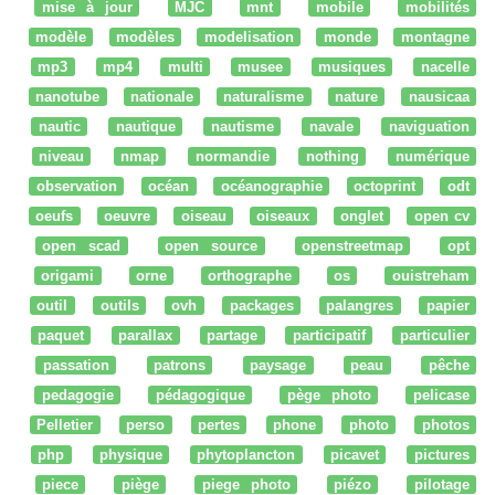
mise à jour
MJC
mnt
mobile
mobilités
modèle
modèles
modelisation
monde
montagne
mp3
mp4
multi
musee
musiques
nacelle
nanotube
nationale
naturalisme
nature
nausicaa
nautic
nautique
nautisme
navale
naviguation
niveau
nmap
normandie
nothing
numérique
observation
océan
océanographie
octoprint
odt
oeufs
oeuvre
oiseau
oiseaux
onglet
open cv
open scad
open source
openstreetmap
opt
origami
orne
orthographe
os
ouistreham
outil
outils
ovh
packages
palangres
papier
paquet
parallax
partage
participatif
particulier
passation
patrons
paysage
peau
pêche
pedagogie
pédagogique
pège photo
pelicase
Pelletier
perso
pertes
phone
photo
photos
php
physique
phytoplancton
picavet
pictures
piece
piège
piege photo
piézo
pilotage