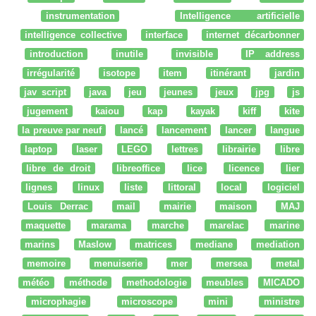
instrumentation
Intelligence artificielle
intelligence collective
interface
internet décarbonner
introduction
inutile
invisible
IP address
irrégularité
isotope
item
itinérant
jardin
jav script
java
jeu
jeunes
jeux
jpg
js
jugement
kaiou
kap
kayak
kiff
kite
la preuve par neuf
lancé
lancement
lancer
langue
laptop
laser
LEGO
lettres
librairie
libre
libre de droit
libreoffice
lice
licence
lier
lignes
linux
liste
littoral
local
logiciel
Louis Derrac
mail
mairie
maison
MAJ
maquette
marama
marche
marelac
marine
marins
Maslow
matrices
mediane
mediation
memoire
menuiserie
mer
mersea
metal
météo
méthode
methodologie
meubles
MICADO
microphagie
microscope
mini
ministre