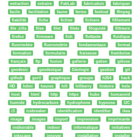
extraction
extraire
FabLab
fabrication
fabriquer
facile
facilitation
faune
ferme
festival
ffmpeg
fiabilité
fiche
fichier
fichiers
fifilement
file zilla
files
filet
filets
filoguidé
filtreurs
firefox
firmware
fish
flottante
fluidique
fluorimètre
fluorométrie
fondamentaux
format
formation
formulaire
fraiseuse
framboise
français
ftp
fusion
gallerie
gatien
gélose
geodesic
geodesique
Géologie
gestion
git
github
goril
graphique
groupe
h264
hack
HD
hdmi
heures
hifi
hifiberry
histoire
hole
host
html
http
https
hubs
humanoid
humide
hydrocarbure
hydrophone
hypnose
I2C
i3
icebreaker
identification
identifier
ikea
image
images
import
impression
imprimante
indésirable
indoor
informatique
initiatives
inkscape
innover
installation
installer