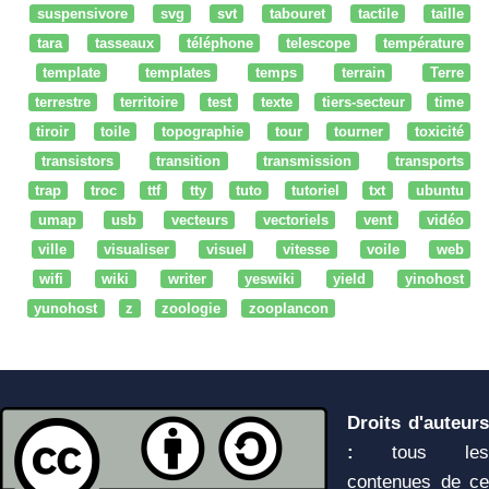
suspensivore
svg
svt
tabouret
tactile
taille
tara
tasseaux
téléphone
telescope
température
template
templates
temps
terrain
Terre
terrestre
territoire
test
texte
tiers-secteur
time
tiroir
toile
topographie
tour
tourner
toxicité
transistors
transition
transmission
transports
trap
troc
ttf
tty
tuto
tutoriel
txt
ubuntu
umap
usb
vecteurs
vectoriels
vent
vidéo
ville
visualiser
visuel
vitesse
voile
web
wifi
wiki
writer
yeswiki
yield
yinohost
yunohost
z
zoologie
zooplancon
Droits d'auteurs
:
tous les
contenues de ce