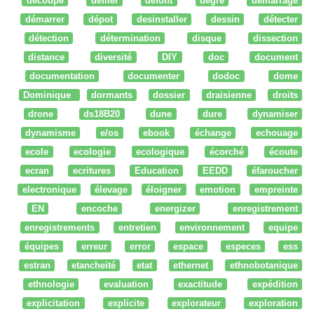
découpe
défiler
defont
degré
démarrage
démarrer
dépot
desinstaller
dessin
détecter
détection
détermination
disque
dissection
distance
diversité
DIY
doc
document
documentation
documenter
dodoc
dome
Dominique
dormants
dossier
draisienne
droits
drone
ds18B20
dune
dure
dynamiser
dynamisme
e/os
ebook
échange
echouage
ecole
ecologie
ecologique
écorché
écoute
ecran
ecritures
Education
EEDD
éfaroucher
electronique
élevage
éloigner
emotion
empreinte
EN
encoche
energizer
enregistrement
enregistrements
entretien
environnement
equipe
équipes
erreur
error
espace
especes
ess
estran
etancheité
etat
ethernet
ethnobotanique
ethnologie
evaluation
exactitude
expédition
explicitation
explicite
explorateur
exploration