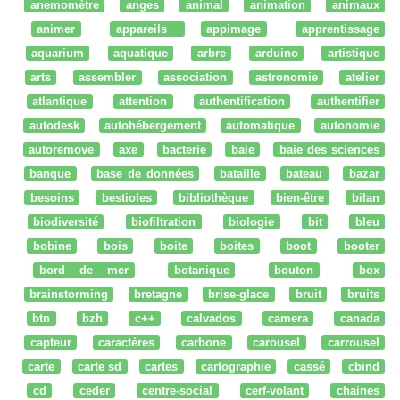
anemomètre
anges
animal
animation
animaux
animer
appareils
appimage
apprentissage
aquarium
aquatique
arbre
arduino
artistique
arts
assembler
association
astronomie
atelier
atlantique
attention
authentification
authentifier
autodesk
autohébergement
automatique
autonomie
autoremove
axe
bacterie
baie
baie des sciences
banque
base de données
bataille
bateau
bazar
besoins
bestioles
bibliothèque
bien-être
bilan
biodiversité
biofiltration
biologie
bit
bleu
bobine
bois
boite
boites
boot
booter
bord de mer
botanique
bouton
box
brainstorming
bretagne
brise-glace
bruit
bruits
btn
bzh
c++
calvados
camera
canada
capteur
caractères
carbone
carousel
carrousel
carte
carte sd
cartes
cartographie
cassé
cbind
cd
ceder
centre-social
cerf-volant
chaines