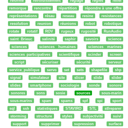
réforme
refroidissement
réglage
regles
relief
remorque
rencontre
répartition
répondre à une offre
représentations
résau
reseau
resine
resistances
resolution
reunion
réunions
robot
robotique
rotate
rotatif
ROV
rugeux
rugosité
RunAudio
saint Brieuc
salinité
saphir
savoirs
science
sciences
sciences humaines
sciences marines
sciences participatives
scientifique
scinder
screen
script
sécuriser
sécurité
serveur
service_publique
servo
set
sets
shapefile
shp
signal
simulateur
site
slicer
slide
slider
slides
smartphone
sociologie
sonde
sonore
sonores
sons
sosie
sources
sous-marin
sous-marins
spam
spams
spf
spi
sport
sql
ssh
statistiques
STAVIRO
STL
stlreparer
storming
structure
styles
subjectivité
suivi
support
supprimer
supression
surface