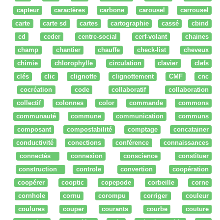
capteur
caractères
carbone
carousel
carrousel
carte
carte sd
cartes
cartographie
cassé
cbind
cd
ceder
centre-social
cerf-volant
chaines
champ
chantier
chauffe
check-list
cheveux
chimie
chlorophylle
circulation
clavier
clefs
clés
clic
clignotte
clignottement
CMF
cnc
cocréation
code
collaboratif
collaboration
collectif
colonnes
color
commande
commons
communauté
commune
communication
communs
composant
compostabilité
comptage
concatainer
conductivité
conections
conférence
connaissances
connectés
connexion
conscience
constituer
construction
controle
convertion
coopération
coopérer
cooptic
copepode
corbeille
corne
cornhole
cornu
corompu
corriger
couleur
coulures
couper
courants
courbe
couture