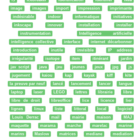
image
images
import
impression
imprimante
indésirable
indoor
informatique
initiatives
inkscape
innover
installation
installer
instrumentation
Intelligence artificielle
intelligence collective
interface
internet décarbonner
introduction
inutile
invisible
IP address
irrégularité
isotope
item
itinérant
jardin
jav script
java
jeu
jeunes
jeux
jpg
js
jugement
kaiou
kap
kayak
kiff
kite
la preuve par neuf
lancé
lancement
lancer
langue
laptop
laser
LEGO
lettres
librairie
libre
libre de droit
libreoffice
lice
licence
lier
lignes
linux
liste
littoral
local
logiciel
Louis Derrac
mail
mairie
maison
MAJ
maquette
marama
marche
marelac
marine
marins
Maslow
matrices
mediane
mediation