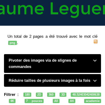
Un total de 2 pages a été trouvé avec le mot clé
.
png
Pivoter des images via de slignes de
commandes
Réduire tailles de plusieurs images à la fois
Filtrer :
180
2D
360
3D
48.52403042400638
4K
7 pouces
A0
A4
academie