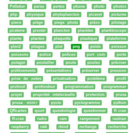
Pelletier
perso
pertes
phone
photo
photos
php
physique
phytoplancton
picavet
pictures
piece
piège
piege photo
piézo
pilotage
piraterie
pivoter
plancton
planètes
planktoscope
plante
plantes
plaquette
plastique
plateforme
plen2
pliages
plot
png
poids
poisson
poissons
police
polices
port com
porte
potager
poulailler
poule
poules
préciser
prélèvements
présentations
préserver
pression
prise de notes
privatisation
problème
profil
profond
profondeur
programmation
programmer
projet
propriété intelectuelle
protection
prusa
prusa mini+
pycto
pyctogramme
python
QRcartes
qsort
questiologie
questionner
R cran
R-cran
radio
ram
rangement
rasbian
raspberry
raté
rbind
rechange
recherche