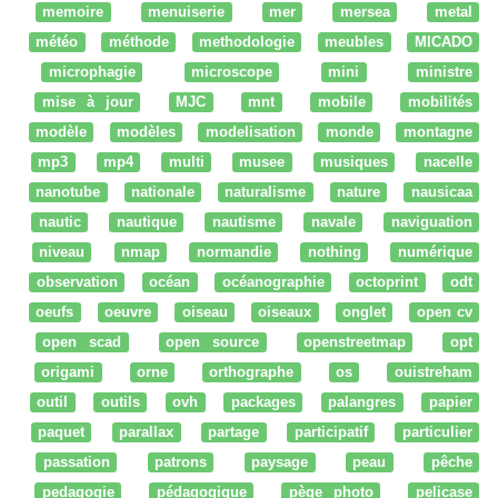
memoire
menuiserie
mer
mersea
metal
météo
méthode
methodologie
meubles
MICADO
microphagie
microscope
mini
ministre
mise à jour
MJC
mnt
mobile
mobilités
modèle
modèles
modelisation
monde
montagne
mp3
mp4
multi
musee
musiques
nacelle
nanotube
nationale
naturalisme
nature
nausicaa
nautic
nautique
nautisme
navale
naviguation
niveau
nmap
normandie
nothing
numérique
observation
océan
océanographie
octoprint
odt
oeufs
oeuvre
oiseau
oiseaux
onglet
open cv
open scad
open source
openstreetmap
opt
origami
orne
orthographe
os
ouistreham
outil
outils
ovh
packages
palangres
papier
paquet
parallax
partage
participatif
particulier
passation
patrons
paysage
peau
pêche
pedagogie
pédagogique
pège photo
pelicase