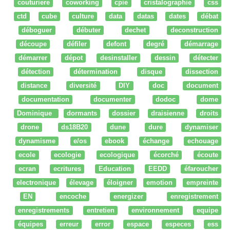
couturiere
coworking
cpie
cristalographie
css
ctd
cube
culture
data
datas
dates
débat
déboguer
débuter
dechet
deconstruction
découpe
défiler
defont
degré
démarrage
démarrer
dépot
desinstaller
dessin
détecter
détection
détermination
disque
dissection
distance
diversité
DIY
doc
document
documentation
documenter
dodoc
dome
Dominique
dormants
dossier
draisienne
droits
drone
ds18B20
dune
dure
dynamiser
dynamisme
e/os
ebook
échange
echouage
ecole
ecologie
ecologique
écorché
écoute
ecran
ecritures
Education
EEDD
éfaroucher
electronique
élevage
éloigner
emotion
empreinte
EN
encoche
energizer
enregistrement
enregistrements
entretien
environnement
equipe
équipes
erreur
error
espace
especes
ess