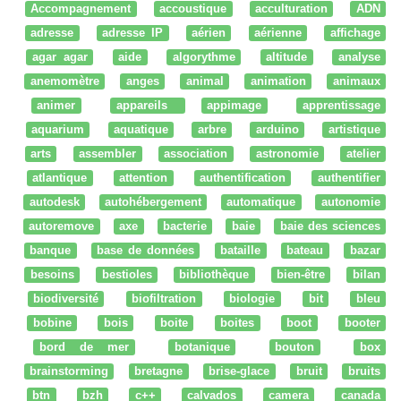
Accompagnement
accoustique
acculturation
ADN
adresse
adresse IP
aérien
aérienne
affichage
agar agar
aide
algorythme
altitude
analyse
anemomètre
anges
animal
animation
animaux
animer
appareils
appimage
apprentissage
aquarium
aquatique
arbre
arduino
artistique
arts
assembler
association
astronomie
atelier
atlantique
attention
authentification
authentifier
autodesk
autohébergement
automatique
autonomie
autoremove
axe
bacterie
baie
baie des sciences
banque
base de données
bataille
bateau
bazar
besoins
bestioles
bibliothèque
bien-être
bilan
biodiversité
biofiltration
biologie
bit
bleu
bobine
bois
boite
boites
boot
booter
bord de mer
botanique
bouton
box
brainstorming
bretagne
brise-glace
bruit
bruits
btn
bzh
c++
calvados
camera
canada