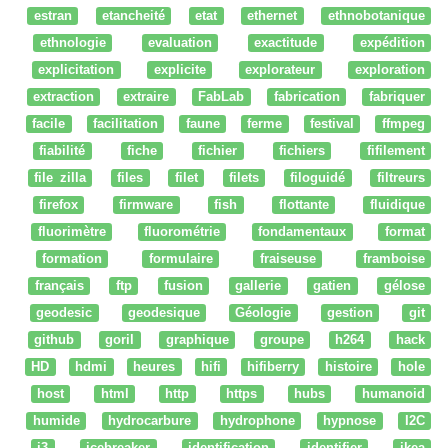
estran
etancheité
etat
ethernet
ethnobotanique
ethnologie
evaluation
exactitude
expédition
explicitation
explicite
explorateur
exploration
extraction
extraire
FabLab
fabrication
fabriquer
facile
facilitation
faune
ferme
festival
ffmpeg
fiabilité
fiche
fichier
fichiers
fifilement
file zilla
files
filet
filets
filoguidé
filtreurs
firefox
firmware
fish
flottante
fluidique
fluorimètre
fluorométrie
fondamentaux
format
formation
formulaire
fraiseuse
framboise
français
ftp
fusion
gallerie
gatien
gélose
geodesic
geodesique
Géologie
gestion
git
github
goril
graphique
groupe
h264
hack
HD
hdmi
heures
hifi
hifiberry
histoire
hole
host
html
http
https
hubs
humanoid
humide
hydrocarbure
hydrophone
hypnose
I2C
i3
icebreaker
identification
identifier
ikea