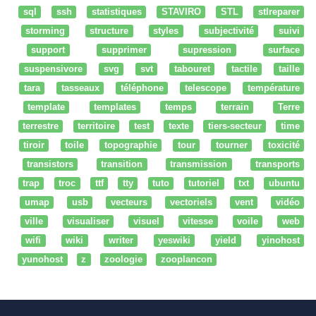
sql
ssh
statistiques
STAVIRO
STL
stlreparer
storming
structure
styles
subjectivité
suivi
support
supprimer
supression
surface
suspensivore
svg
svt
tabouret
tactile
taille
tara
tasseaux
téléphone
telescope
température
template
templates
temps
terrain
Terre
terrestre
territoire
test
texte
tiers-secteur
time
tiroir
toile
topographie
tour
tourner
toxicité
transistors
transition
transmission
transports
trap
troc
ttf
tty
tuto
tutoriel
txt
ubuntu
umap
usb
vecteurs
vectoriels
vent
vidéo
ville
visualiser
visuel
vitesse
voile
web
wifi
wiki
writer
yeswiki
yield
yinohost
yunohost
z
zoologie
zooplancon