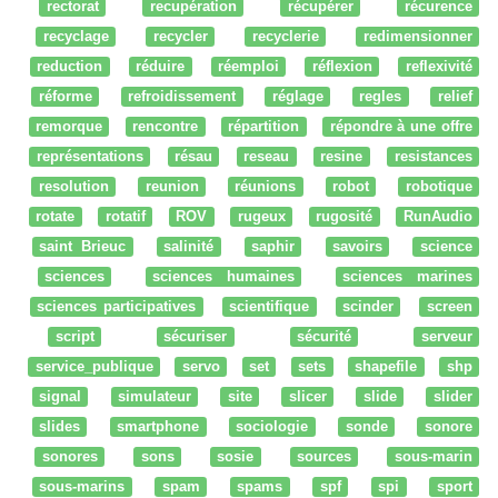
rectorat
recupération
récupérer
récurence
recyclage
recycler
recyclerie
redimensionner
reduction
réduire
réemploi
réflexion
reflexivité
réforme
refroidissement
réglage
regles
relief
remorque
rencontre
répartition
répondre à une offre
représentations
résau
reseau
resine
resistances
resolution
reunion
réunions
robot
robotique
rotate
rotatif
ROV
rugeux
rugosité
RunAudio
saint Brieuc
salinité
saphir
savoirs
science
sciences
sciences humaines
sciences marines
sciences participatives
scientifique
scinder
screen
script
sécuriser
sécurité
serveur
service_publique
servo
set
sets
shapefile
shp
signal
simulateur
site
slicer
slide
slider
slides
smartphone
sociologie
sonde
sonore
sonores
sons
sosie
sources
sous-marin
sous-marins
spam
spams
spf
spi
sport