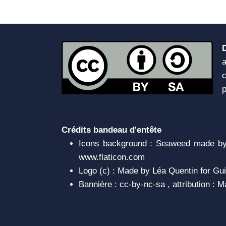
a
c
Crédits bandeau d'entête
Icons background : Seaweed made by 
www.flaticon.com
Logo (c) : Made by Léa Quentin for Gui
Bannière : cc-by-nc-sa , attribution :