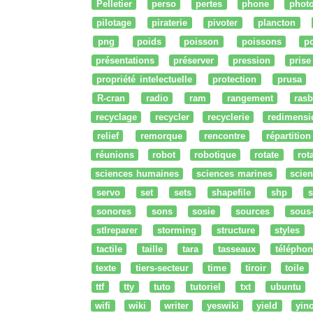
Pelletier
perso
pertes
phone
phot
pilotage
piraterie
pivoter
plancton
png
poids
poisson
poissons
po
présentations
préserver
pression
prise
propriété intelectuelle
protection
prusa
R-cran
radio
ram
rangement
rasb
recyclage
recycler
recyclerie
redimensi
relief
remorque
rencontre
répartition
réunions
robot
robotique
rotate
rota
sciences humaines
sciences marines
scien
servo
set
sets
shapefile
shp
s
sonores
sons
sosie
sources
sous
stlreparer
storming
structure
styles
tactile
taille
tara
tasseaux
téléphon
texte
tiers-secteur
time
tiroir
toile
ttf
tty
tuto
tutoriel
txt
ubuntu
wifi
wiki
writer
yeswiki
yield
yin