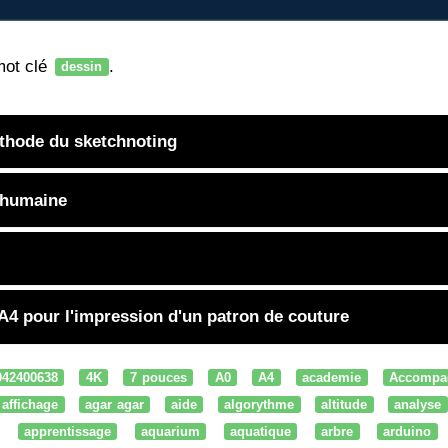
mot clé
.
dessin
éthode du sketchnoting
 humaine
 A4 pour l'impression d'un patron de couture
042400638
4K
7 pouces
A0
A4
academie
Accompa
affichage
agar agar
aide
algorythme
altitude
analyse
apprentissage
aquarium
aquatique
arbre
arduino