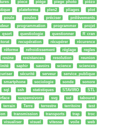
tures
piece
piège
piege photo
piézo
stique
plateforme
plen2
pliages
plot
poule
poules
préciser
prélèvements
ndeur
programmation
programmer
projet
qsort
questiologie
questionner
R cran
ctorat
recupération
récupérer
récurence
réforme
refroidissement
réglage
regles
resine
resistances
resolution
reunion
linité
saphir
savoirs
science
sciences
curiser
sécurité
serveur
service_publique
smartphone
sociologie
sonde
sonore
sql
ssh
statistiques
STAVIRO
STL
rface
suspensivore
svg
svt
tabouret
terrain
Terre
terrestre
territoire
test
tion
transmission
transports
trap
troc
visualiser
visuel
vitesse
voile
web