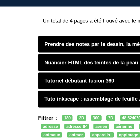
Un total de 4 pages a été trouvé avec le 
Prendre des notes par le dessin, la m
Nuancier HTML des teintes de la peau
Tutoriel débutant fusion 360
Tuto inkscape : assemblage de feuille
Filtrer :
180
2D
360
3D
48.52403
adresse
adresse IP
aérien
aérienne
animaux
animer
appareils
appimage