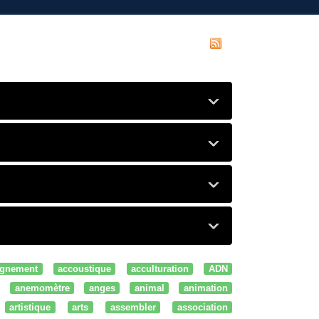
gnement
accoustique
acculturation
ADN
anemomètre
anges
animal
animation
artistique
arts
assembler
association