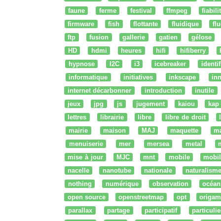
faune
ferme
festival
ffmpeg
fiabili
firmware
fish
flottante
fluidique
fl
ftp
fusion
gallerie
gatien
gélose
HD
hdmi
heures
hifi
hifiberry
hypnose
I2C
i3
icebreaker
identi
informatique
initiatives
inkscape
in
internet décarbonner
introduction
inutile
jeux
jpg
js
jugement
kaiou
kap
lettres
librairie
libre
libre de droit
mairie
maison
MAJ
maquette
m
menuiserie
mer
mersea
metal
mise à jour
MJC
mnt
mobile
mobil
nacelle
nanotube
nationale
naturalism
nothing
numérique
observation
océan
open source
openstreetmap
opt
origam
parallax
partage
participatif
particulie