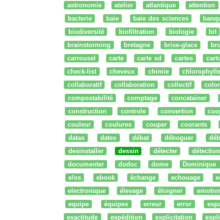
astronomie
atelier
atlantique
attention
bacterie
baie
baie des sciences
banq
biodiversité
biofiltration
biologie
bit
brainstorming
bretagne
brise-glace
bru
carrousel
carte
carte sd
cartes
cart
check-list
cheveux
chimie
chlorophyll
collaboratif
collaboration
collectif
colo
compostabilité
comptage
concatainer
construction
controle
convertion
coo
couleur
coulures
couper
courants
datas
dates
débat
déboguer
déb
desinstaller
dessin
détecter
détection
documenter
dodoc
dome
Dominique
e/os
ebook
échange
echouage
e
electronique
élevage
éloigner
emotio
equipe
équipes
erreur
error
esp
exactitude
expédition
explicitation
expli