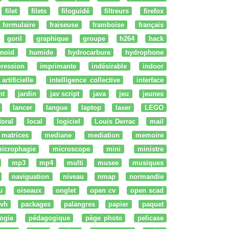
filet
filets
filoguidé
filtreurs
firefox
formulaire
fraiseuse
framboise
français
goril
graphique
groupe
h264
hack
noid
humide
hydrocarbure
hydrophone
ression
imprimante
indésirable
indoor
artificielle
intelligence collective
interface
nt
jardin
jav script
java
jeu
jeunes
lancer
langue
laptop
laser
LEGO
ttoral
local
logiciel
Louis Derrac
mail
matrices
mediane
mediation
memoire
icrophagie
microscope
mini
ministre
mp3
mp4
multi
musee
musiques
naviguation
niveau
nmap
normandie
u
oiseaux
onglet
open cv
open scad
vh
packages
palangres
papier
paquet
ogie
pédagogique
pège photo
pelicase