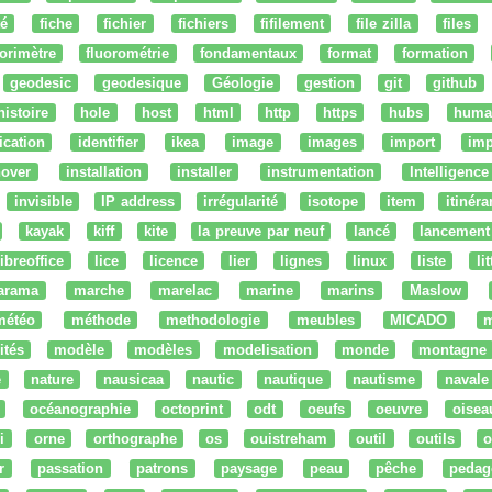
té
fiche
fichier
fichiers
fifilement
file zilla
files
uorimètre
fluorométrie
fondamentaux
format
formation
geodesic
geodesique
Géologie
gestion
git
github
histoire
hole
host
html
http
https
hubs
huma
fication
identifier
ikea
image
images
import
imp
nover
installation
installer
instrumentation
Intelligence 
invisible
IP address
irrégularité
isotope
item
itinéra
kayak
kiff
kite
la preuve par neuf
lancé
lancement
libreoffice
lice
licence
lier
lignes
linux
liste
li
arama
marche
marelac
marine
marins
Maslow
météo
méthode
methodologie
meubles
MICADO
m
ités
modèle
modèles
modelisation
monde
montagne
e
nature
nausicaa
nautic
nautique
nautisme
navale
océanographie
octoprint
odt
oeufs
oeuvre
oisea
i
orne
orthographe
os
ouistreham
outil
outils
o
r
passation
patrons
paysage
peau
pêche
pedag