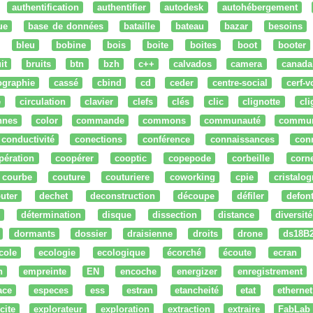
authentification
authentifier
autodesk
autohébergement
ue
base de données
bataille
bateau
bazar
besoins
bleu
bobine
bois
boite
boites
boot
booter
it
bruits
btn
bzh
c++
calvados
camera
canada
ographie
cassé
cbind
cd
ceder
centre-social
cerf-v
e
circulation
clavier
clefs
clés
clic
clignotte
cl
nnes
color
commande
commons
communauté
commu
conductivité
conections
conférence
connaissances
con
pération
coopérer
cooptic
copepode
corbeille
corn
courbe
couture
couturiere
coworking
cpie
cristalog
uter
dechet
deconstruction
découpe
défiler
defon
détermination
disque
dissection
distance
diversité
dormants
dossier
draisienne
droits
drone
ds18B
cole
ecologie
ecologique
écorché
écoute
ecran
n
empreinte
EN
encoche
energizer
enregistrement
ace
especes
ess
estran
etancheité
etat
ethernet
cite
explorateur
exploration
extraction
extraire
FabLab