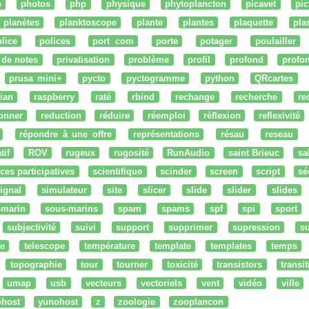
o
photos
php
physique
phytoplancton
picavet
pic
planètes
planktoscope
plante
plantes
plaquette
pla
lice
polices
port com
porte
potager
poulailler
 de notes
privatisation
problème
profil
profond
profo
prusa mini+
pycto
pyctogramme
python
QRcartes
ian
raspberry
raté
rbind
rechange
recherche
re
onner
reduction
réduire
réemploi
réflexion
reflexivité
répondre à une offre
représentations
résau
reseau
tif
ROV
rugeux
rugosité
RunAudio
saint Brieuc
sa
ces participatives
scientifique
scinder
screen
script
sé
ignal
simulateur
site
slicer
slide
slider
slides
-marin
sous-marins
spam
spams
spf
spi
sport
subjectivité
suivi
support
supprimer
supression
su
e
telescope
température
template
templates
temps
topographie
tour
tourner
toxicité
transistors
transi
umap
usb
vecteurs
vectoriels
vent
vidéo
ville
ohost
yunohost
z
zoologie
zooplancon