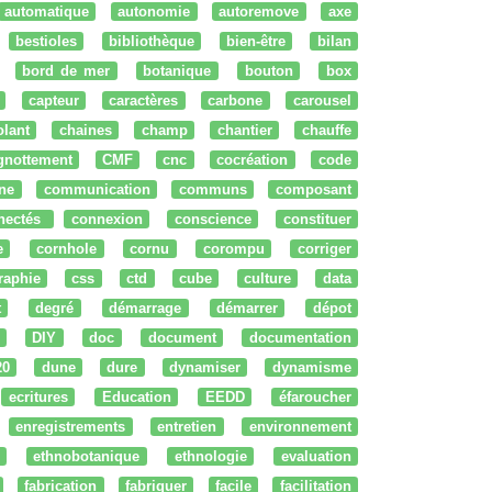
automatique
autonomie
autoremove
axe
bestioles
bibliothèque
bien-être
bilan
bord de mer
botanique
bouton
box
capteur
caractères
carbone
carousel
olant
chaines
champ
chantier
chauffe
ignottement
CMF
cnc
cocréation
code
ne
communication
communs
composant
nectés
connexion
conscience
constituer
e
cornhole
cornu
corompu
corriger
raphie
css
ctd
cube
culture
data
t
degré
démarrage
démarrer
dépot
DIY
doc
document
documentation
20
dune
dure
dynamiser
dynamisme
ecritures
Education
EEDD
éfaroucher
enregistrements
entretien
environnement
ethnobotanique
ethnologie
evaluation
fabrication
fabriquer
facile
facilitation