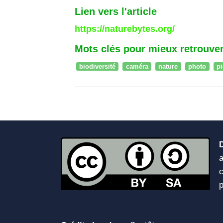
Lien vers l'article
https://naturebytes.org/
Mots clés pour mieux retrouver
biodiversité
caméra
nature
photo
p
a
c