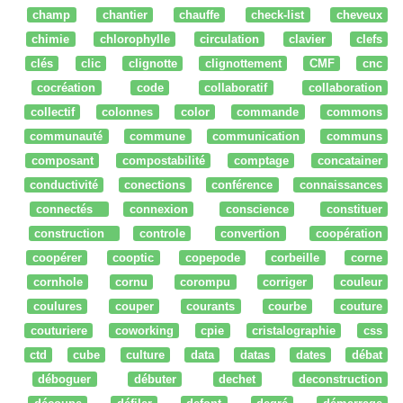
champ
chantier
chauffe
check-list
cheveux
chimie
chlorophylle
circulation
clavier
clefs
clés
clic
clignotte
clignottement
CMF
cnc
cocréation
code
collaboratif
collaboration
collectif
colonnes
color
commande
commons
communauté
commune
communication
communs
composant
compostabilité
comptage
concatainer
conductivité
conections
conférence
connaissances
connectés
connexion
conscience
constituer
construction
controle
convertion
coopération
coopérer
cooptic
copepode
corbeille
corne
cornhole
cornu
corompu
corriger
couleur
coulures
couper
courants
courbe
couture
couturiere
coworking
cpie
cristalographie
css
ctd
cube
culture
data
datas
dates
débat
déboguer
débuter
dechet
deconstruction