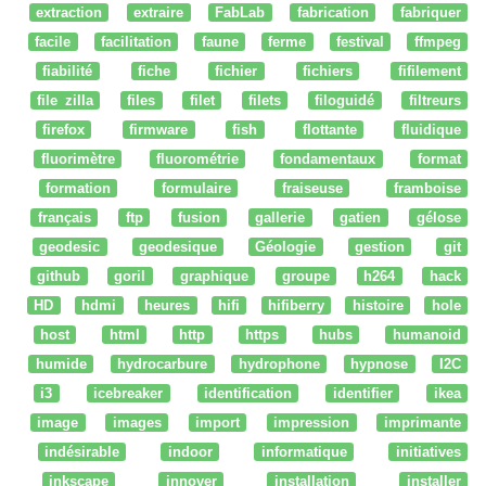
extraction
extraire
FabLab
fabrication
fabriquer
facile
facilitation
faune
ferme
festival
ffmpeg
fiabilité
fiche
fichier
fichiers
fifilement
file zilla
files
filet
filets
filoguidé
filtreurs
firefox
firmware
fish
flottante
fluidique
fluorimètre
fluorométrie
fondamentaux
format
formation
formulaire
fraiseuse
framboise
français
ftp
fusion
gallerie
gatien
gélose
geodesic
geodesique
Géologie
gestion
git
github
goril
graphique
groupe
h264
hack
HD
hdmi
heures
hifi
hifiberry
histoire
hole
host
html
http
https
hubs
humanoid
humide
hydrocarbure
hydrophone
hypnose
I2C
i3
icebreaker
identification
identifier
ikea
image
images
import
impression
imprimante
indésirable
indoor
informatique
initiatives
inkscape
innover
installation
installer