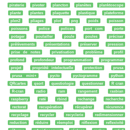
piraterie
pivoter
plancton
planètes
planktoscope
plante
plantes
plaquette
plastique
plateforme
plen2
pliages
plot
png
poids
poisson
poissons
police
polices
port com
porte
potager
poulailler
poule
poules
préciser
prélèvements
présentations
préserver
pression
prise de notes
privatisation
problème
profil
profond
profondeur
programmation
programmer
projet
propriété intelectuelle
protection
prusa
prusa mini+
pycto
pyctogramme
python
QRcartes
qsort
questiologie
questionner
R cran
R-cran
radio
ram
rangement
rasbian
raspberry
raté
rbind
rechange
recherche
rectorat
recupération
récupérer
récurence
recyclage
recycler
recyclerie
redimensionner
reduction
réduire
réemploi
réflexion
reflexivité