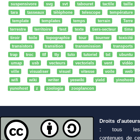
suspensivore
svg
svt
tabouret
tactile
taille
tara
tasseaux
téléphone
telescope
température
template
templates
temps
terrain
Terre
terrestre
territoire
test
texte
tiers-secteur
time
tiroir
toile
topographie
tour
tourner
toxicité
transistors
transition
transmission
transports
trap
troc
ttf
tty
tuto
tutoriel
txt
ubuntu
umap
usb
vecteurs
vectoriels
vent
vidéo
ville
visualiser
visuel
vitesse
voile
web
wifi
wiki
writer
yeswiki
yield
yinohost
yunohost
z
zoologie
zooplancon
Droits d'auteurs
:
tous les
contenues de ce