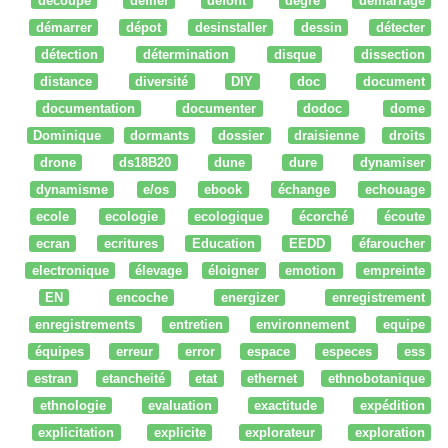
découpe
défiler
defont
degré
démarrage
démarrer
dépot
desinstaller
dessin
détecter
détection
détermination
disque
dissection
distance
diversité
DIY
doc
document
documentation
documenter
dodoc
dome
Dominique
dormants
dossier
draisienne
droits
drone
ds18B20
dune
dure
dynamiser
dynamisme
e/os
ebook
échange
echouage
ecole
ecologie
ecologique
écorché
écoute
ecran
ecritures
Education
EEDD
éfaroucher
electronique
élevage
éloigner
emotion
empreinte
EN
encoche
energizer
enregistrement
enregistrements
entretien
environnement
equipe
équipes
erreur
error
espace
especes
ess
estran
etancheité
etat
ethernet
ethnobotanique
ethnologie
evaluation
exactitude
expédition
explicitation
explicite
explorateur
exploration