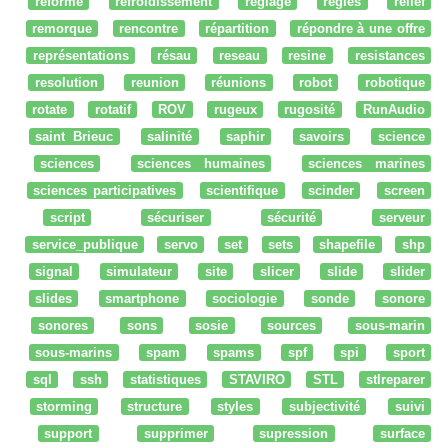
réforme
refroidissement
réglage
regles
relief
remorque
rencontre
répartition
répondre à une offre
représentations
résau
reseau
resine
resistances
resolution
reunion
réunions
robot
robotique
rotate
rotatif
ROV
rugeux
rugosité
RunAudio
saint Brieuc
salinité
saphir
savoirs
science
sciences
sciences humaines
sciences marines
sciences participatives
scientifique
scinder
screen
script
sécuriser
sécurité
serveur
service_publique
servo
set
sets
shapefile
shp
signal
simulateur
site
slicer
slide
slider
slides
smartphone
sociologie
sonde
sonore
sonores
sons
sosie
sources
sous-marin
sous-marins
spam
spams
spf
spi
sport
sql
ssh
statistiques
STAVIRO
STL
stlreparer
storming
structure
styles
subjectivité
suivi
support
supprimer
supression
surface