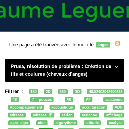
Une page a été trouvée avec le mot clé
.
anges
Prusa, résolution de problème : Création de
fils et coulures (cheveux d'anges)
Filtrer :
180
2D
360
3D
48.52403042400638
4K
7 pouces
A0
A4
academie
Accompagnement
accoustique
acculturation
ADN
adresse
adresse IP
aérien
aérienne
affichage
agar agar
aide
algorythme
altitude
analyse