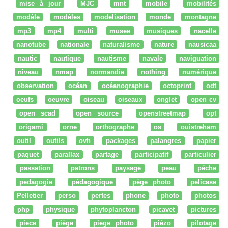
mise à jour
MJC
mnt
mobile
mobilités
modèle
modèles
modelisation
monde
montagne
mp3
mp4
multi
musee
musiques
nacelle
nanotube
nationale
naturalisme
nature
nausicaa
nautic
nautique
nautisme
navale
naviguation
niveau
nmap
normandie
nothing
numérique
observation
océan
océanographie
octoprint
odt
oeufs
oeuvre
oiseau
oiseaux
onglet
open cv
open scad
open source
openstreetmap
opt
origami
orne
orthographe
os
ouistreham
outil
outils
ovh
packages
palangres
papier
paquet
parallax
partage
participatif
particulier
passation
patrons
paysage
peau
pêche
pedagogie
pédagogique
pège photo
pelicase
Pelletier
perso
pertes
phone
photo
photos
php
physique
phytoplancton
picavet
pictures
piece
piège
piege photo
piézo
pilotage