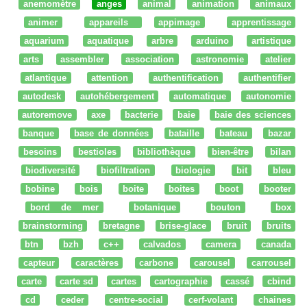
anemomètre
anges
animal
animation
animaux
animer
appareils
appimage
apprentissage
aquarium
aquatique
arbre
arduino
artistique
arts
assembler
association
astronomie
atelier
atlantique
attention
authentification
authentifier
autodesk
autohébergement
automatique
autonomie
autoremove
axe
bacterie
baie
baie des sciences
banque
base de données
bataille
bateau
bazar
besoins
bestioles
bibliothèque
bien-être
bilan
biodiversité
biofiltration
biologie
bit
bleu
bobine
bois
boite
boites
boot
booter
bord de mer
botanique
bouton
box
brainstorming
bretagne
brise-glace
bruit
bruits
btn
bzh
c++
calvados
camera
canada
capteur
caractères
carbone
carousel
carrousel
carte
carte sd
cartes
cartographie
cassé
cbind
cd
ceder
centre-social
cerf-volant
chaines