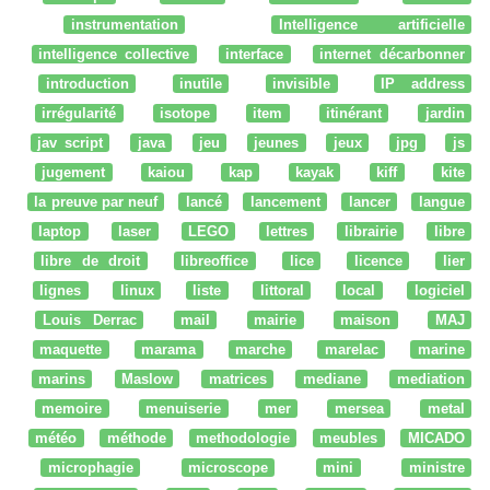
instrumentation
Intelligence artificielle
intelligence collective
interface
internet décarbonner
introduction
inutile
invisible
IP address
irrégularité
isotope
item
itinérant
jardin
jav script
java
jeu
jeunes
jeux
jpg
js
jugement
kaiou
kap
kayak
kiff
kite
la preuve par neuf
lancé
lancement
lancer
langue
laptop
laser
LEGO
lettres
librairie
libre
libre de droit
libreoffice
lice
licence
lier
lignes
linux
liste
littoral
local
logiciel
Louis Derrac
mail
mairie
maison
MAJ
maquette
marama
marche
marelac
marine
marins
Maslow
matrices
mediane
mediation
memoire
menuiserie
mer
mersea
metal
météo
méthode
methodologie
meubles
MICADO
microphagie
microscope
mini
ministre