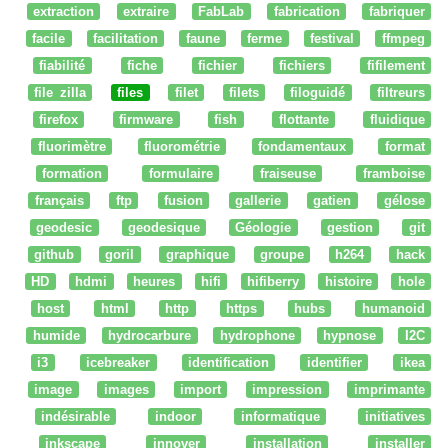
extraction
extraire
FabLab
fabrication
fabriquer
facile
facilitation
faune
ferme
festival
ffmpeg
fiabilité
fiche
fichier
fichiers
fifilement
file zilla
files
filet
filets
filoguidé
filtreurs
firefox
firmware
fish
flottante
fluidique
fluorimètre
fluorométrie
fondamentaux
format
formation
formulaire
fraiseuse
framboise
français
ftp
fusion
gallerie
gatien
gélose
geodesic
geodesique
Géologie
gestion
git
github
goril
graphique
groupe
h264
hack
HD
hdmi
heures
hifi
hifiberry
histoire
hole
host
html
http
https
hubs
humanoid
humide
hydrocarbure
hydrophone
hypnose
I2C
i3
icebreaker
identification
identifier
ikea
image
images
import
impression
imprimante
indésirable
indoor
informatique
initiatives
inkscape
innover
installation
installer