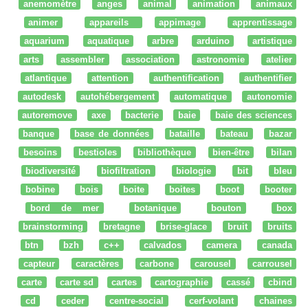
anemomètre
anges
animal
animation
animaux
animer
appareils
appimage
apprentissage
aquarium
aquatique
arbre
arduino
artistique
arts
assembler
association
astronomie
atelier
atlantique
attention
authentification
authentifier
autodesk
autohébergement
automatique
autonomie
autoremove
axe
bacterie
baie
baie des sciences
banque
base de données
bataille
bateau
bazar
besoins
bestioles
bibliothèque
bien-être
bilan
biodiversité
biofiltration
biologie
bit
bleu
bobine
bois
boite
boites
boot
booter
bord de mer
botanique
bouton
box
brainstorming
bretagne
brise-glace
bruit
bruits
btn
bzh
c++
calvados
camera
canada
capteur
caractères
carbone
carousel
carrousel
carte
carte sd
cartes
cartographie
cassé
cbind
cd
ceder
centre-social
cerf-volant
chaines