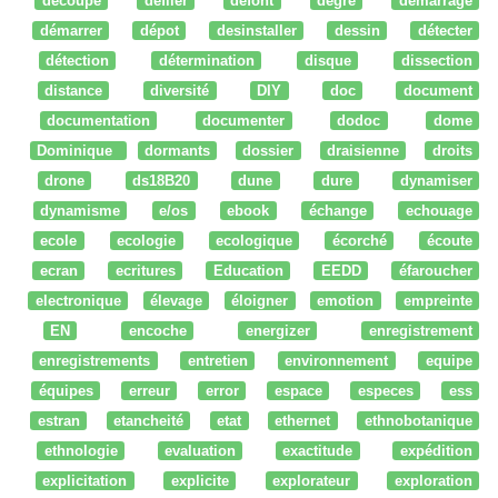
découpe
défiler
defont
degré
démarrage
démarrer
dépot
desinstaller
dessin
détecter
détection
détermination
disque
dissection
distance
diversité
DIY
doc
document
documentation
documenter
dodoc
dome
Dominique
dormants
dossier
draisienne
droits
drone
ds18B20
dune
dure
dynamiser
dynamisme
e/os
ebook
échange
echouage
ecole
ecologie
ecologique
écorché
écoute
ecran
ecritures
Education
EEDD
éfaroucher
electronique
élevage
éloigner
emotion
empreinte
EN
encoche
energizer
enregistrement
enregistrements
entretien
environnement
equipe
équipes
erreur
error
espace
especes
ess
estran
etancheité
etat
ethernet
ethnobotanique
ethnologie
evaluation
exactitude
expédition
explicitation
explicite
explorateur
exploration