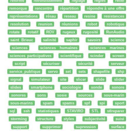
réforme
refroidissement
réglage
regles
relief
remorque
rencontre
répartition
répondre à une offre
représentations
résau
reseau
resine
resistances
resolution
reunion
réunions
robot
robotique
rotate
rotatif
ROV
rugeux
rugosité
RunAudio
saint Brieuc
salinité
saphir
savoirs
science
sciences
sciences humaines
sciences marines
sciences participatives
scientifique
scinder
screen
script
sécuriser
sécurité
serveur
service_publique
servo
set
sets
shapefile
shp
signal
simulateur
site
slicer
slide
slider
slides
smartphone
sociologie
sonde
sonore
sonores
sons
sosie
sources
sous-marin
sous-marins
spam
spams
spf
spi
sport
sql
ssh
statistiques
STAVIRO
STL
stlreparer
storming
structure
styles
subjectivité
suivi
support
supprimer
supression
surface