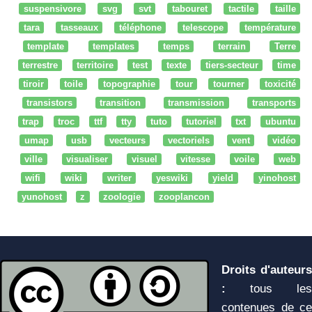
suspensivore
svg
svt
tabouret
tactile
taille
tara
tasseaux
téléphone
telescope
température
template
templates
temps
terrain
Terre
terrestre
territoire
test
texte
tiers-secteur
time
tiroir
toile
topographie
tour
tourner
toxicité
transistors
transition
transmission
transports
trap
troc
ttf
tty
tuto
tutoriel
txt
ubuntu
umap
usb
vecteurs
vectoriels
vent
vidéo
ville
visualiser
visuel
vitesse
voile
web
wifi
wiki
writer
yeswiki
yield
yinohost
yunohost
z
zoologie
zooplancon
Droits d'auteurs
:
tous les
contenues de ce