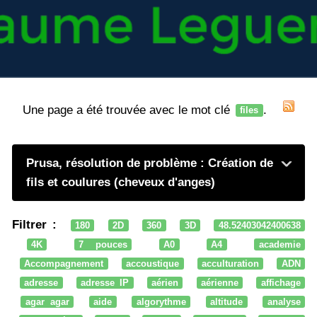
Une page a été trouvée avec le mot clé
.
files
Prusa, résolution de problème : Création de
fils et coulures (cheveux d'anges)
Filtrer :
180
2D
360
3D
48.52403042400638
4K
7 pouces
A0
A4
academie
Accompagnement
accoustique
acculturation
ADN
adresse
adresse IP
aérien
aérienne
affichage
agar agar
aide
algorythme
altitude
analyse