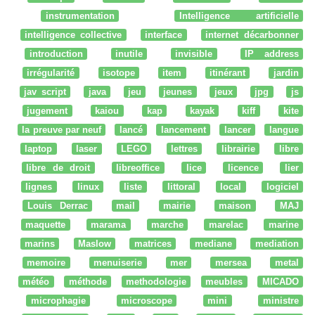
instrumentation
Intelligence artificielle
intelligence collective
interface
internet décarbonner
introduction
inutile
invisible
IP address
irrégularité
isotope
item
itinérant
jardin
jav script
java
jeu
jeunes
jeux
jpg
js
jugement
kaiou
kap
kayak
kiff
kite
la preuve par neuf
lancé
lancement
lancer
langue
laptop
laser
LEGO
lettres
librairie
libre
libre de droit
libreoffice
lice
licence
lier
lignes
linux
liste
littoral
local
logiciel
Louis Derrac
mail
mairie
maison
MAJ
maquette
marama
marche
marelac
marine
marins
Maslow
matrices
mediane
mediation
memoire
menuiserie
mer
mersea
metal
météo
méthode
methodologie
meubles
MICADO
microphagie
microscope
mini
ministre