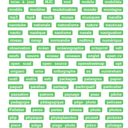
mise à jour
MJC
mnt
mobile
mobilités
modèle
modèles
modelisation
monde
montagne
mp3
mp4
multi
musee
musiques
nacelle
nanotube
nationale
naturalisme
nature
nausicaa
nautic
nautique
nautisme
navale
naviguation
niveau
nmap
normandie
nothing
numérique
observation
océan
océanographie
octoprint
odt
oeufs
oeuvre
oiseau
oiseaux
onglet
open cv
open scad
open source
openstreetmap
opt
origami
orne
orthographe
os
ouistreham
outil
outils
ovh
packages
palangres
papier
paquet
parallax
partage
participatif
particulier
passation
patrons
paysage
peau
pêche
pedagogie
pédagogique
pège photo
pelicase
Pelletier
perso
pertes
phone
photo
photos
php
physique
phytoplancton
picavet
pictures
piece
piège
piege photo
piézo
pilotage