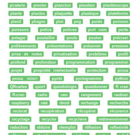
piraterie
pivoter
plancton
planètes
planktoscope
plante
plantes
plaquette
plastique
plateforme
plen2
pliages
plot
png
poids
poisson
poissons
police
polices
port com
porte
potager
poulailler
poule
poules
préciser
prélèvements
présentations
préserver
pression
prise de notes
privatisation
problème
profil
profond
profondeur
programmation
programmer
projet
propriété intelectuelle
protection
prusa
prusa mini+
pycto
pyctogramme
python
QRcartes
qsort
questiologie
questionner
R cran
R-cran
radio
ram
rangement
rasbian
raspberry
raté
rbind
rechange
recherche
rectorat
recupération
récupérer
récurence
recyclage
recycler
recyclerie
redimensionner
reduction
réduire
réemploi
réflexion
reflexivité