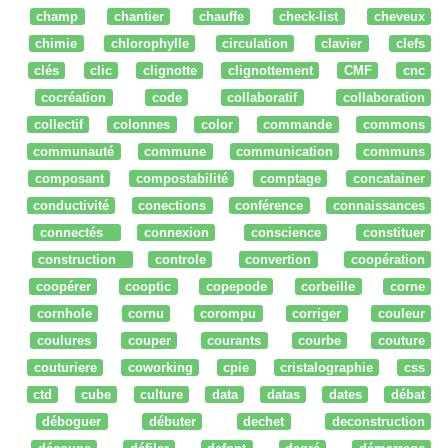
champ
chantier
chauffe
check-list
cheveux
chimie
chlorophylle
circulation
clavier
clefs
clés
clic
clignotte
clignottement
CMF
cnc
cocréation
code
collaboratif
collaboration
collectif
colonnes
color
commande
commons
communauté
commune
communication
communs
composant
compostabilité
comptage
concatainer
conductivité
conections
conférence
connaissances
connectés
connexion
conscience
constituer
construction
controle
convertion
coopération
coopérer
cooptic
copepode
corbeille
corne
cornhole
cornu
corompu
corriger
couleur
coulures
couper
courants
courbe
couture
couturiere
coworking
cpie
cristalographie
css
ctd
cube
culture
data
datas
dates
débat
déboguer
débuter
dechet
deconstruction