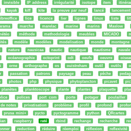
invisible
IP address
irrégularité
isotope
item
itinéra
kayak
kiff
kite
la preuve par neuf
lancé
lancement
libreoffice
lice
licence
lier
lignes
linux
liste
li
arama
marche
marelac
marine
marins
Maslow
météo
méthode
methodologie
meubles
MICADO
m
ités
modèle
modèles
modelisation
monde
montagne
e
nature
nausicaa
nautic
nautique
nautisme
navale
océanographie
octoprint
odt
oeufs
oeuvre
oisea
i
orne
orthographe
os
ouistreham
outil
outils
o
r
passation
patrons
paysage
peau
pêche
pedag
o
photos
php
physique
phytoplancton
picavet
pic
planètes
planktoscope
plante
plantes
plaquette
pla
lice
polices
port com
porte
potager
poulailler
 de notes
privatisation
problème
profil
profond
profo
prusa mini+
pycto
pyctogramme
python
QRcartes
ian
raspberry
raté
rbind
rechange
recherche
re
onner
reduction
réduire
réemploi
réflexion
reflexivité