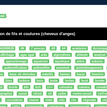
.
raté
on de fils et coulures (cheveux d'anges)
042400638
4K
7 pouces
A0
A4
academie
Accompa
affichage
agar agar
aide
algorythme
altitude
analyse
apprentissage
aquarium
aquatique
arbre
arduino
authentification
authentifier
autodesk
autohébergement
ue
base de données
bataille
bateau
bazar
besoins
bleu
bobine
bois
boite
boites
boot
booter
it
bruits
btn
bzh
c++
calvados
camera
canada
ographie
cassé
cbind
cd
ceder
centre-social
cerf-v
e
circulation
clavier
clefs
clés
clic
clignotte
cl
nnes
color
commande
commons
communauté
commu