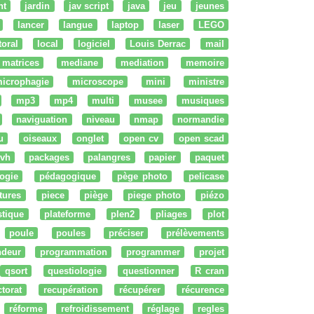
nt
jardin
jav script
java
jeu
jeunes
lancer
langue
laptop
laser
LEGO
ttoral
local
logiciel
Louis Derrac
mail
matrices
mediane
mediation
memoire
icrophagie
microscope
mini
ministre
mp3
mp4
multi
musee
musiques
naviguation
niveau
nmap
normandie
u
oiseaux
onglet
open cv
open scad
vh
packages
palangres
papier
paquet
ogie
pédagogique
pège photo
pelicase
tures
piece
piège
piege photo
piézo
stique
plateforme
plen2
pliages
plot
poule
poules
préciser
prélèvements
ndeur
programmation
programmer
projet
qsort
questiologie
questionner
R cran
ctorat
recupération
récupérer
récurence
réforme
refroidissement
réglage
regles