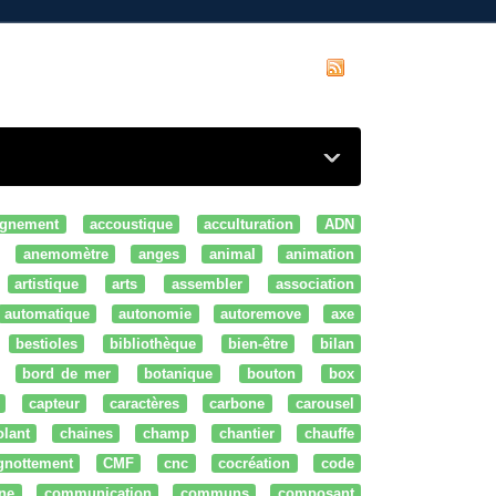
gnement
accoustique
acculturation
ADN
anemomètre
anges
animal
animation
artistique
arts
assembler
association
automatique
autonomie
autoremove
axe
bestioles
bibliothèque
bien-être
bilan
bord de mer
botanique
bouton
box
capteur
caractères
carbone
carousel
olant
chaines
champ
chantier
chauffe
ignottement
CMF
cnc
cocréation
code
ne
communication
communs
composant