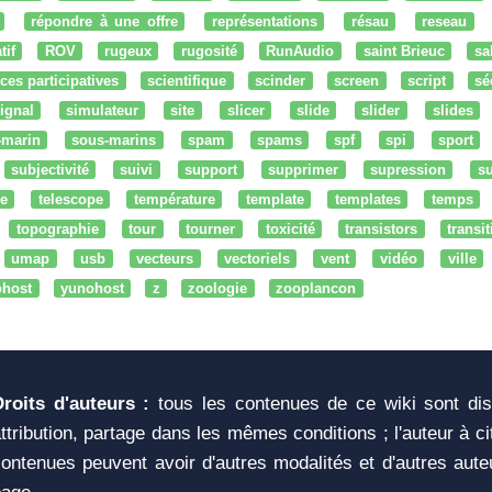
répondre à une offre
représentations
résau
reseau
tif
ROV
rugeux
rugosité
RunAudio
saint Brieuc
sa
ces participatives
scientifique
scinder
screen
script
sé
ignal
simulateur
site
slicer
slide
slider
slides
-marin
sous-marins
spam
spams
spf
spi
sport
subjectivité
suivi
support
supprimer
supression
su
e
telescope
température
template
templates
temps
topographie
tour
tourner
toxicité
transistors
transi
umap
usb
vecteurs
vectoriels
vent
vidéo
ville
ohost
yunohost
z
zoologie
zooplancon
Droits d'auteurs :
tous les contenues de ce wiki sont di
ttribution, partage dans les mêmes conditions ; l'auteur à c
ontenues peuvent avoir d'autres modalités et d'autres aute