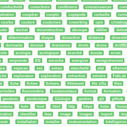
conductivité
conections
conférence
connaissances
con
pération
coopérer
cooptic
copepode
corbeille
corn
courbe
couture
couturiere
coworking
cpie
cristalog
uter
dechet
deconstruction
découpe
défiler
defon
détermination
disque
dissection
distance
diversité
dormants
dossier
draisienne
droits
drone
ds18B
cole
ecologie
ecologique
écorché
écoute
ecran
n
empreinte
EN
encoche
energizer
enregistrement
ace
especes
ess
estran
etancheité
etat
ethernet
cite
explorateur
exploration
extraction
extraire
FabLab
té
fiche
fichier
fichiers
fifilement
file zilla
files
uorimètre
fluorométrie
fondamentaux
format
formation
geodesic
geodesique
Géologie
gestion
git
github
histoire
hole
host
html
http
https
hubs
huma
fication
identifier
ikea
image
images
import
imp
nover
installation
installer
instrumentation
Intelligence 