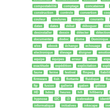
compostabilité
comptage
concatainer
construction
controle
convertion
coo
couleur
coulures
couper
courants
datas
dates
débat
déboguer
déb
desinstaller
dessin
détecter
détection
documenter
dodoc
dome
Dominique
e/os
ebook
échange
echouage
e
electronique
élevage
éloigner
emotio
equipe
équipes
erreur
error
esp
exactitude
expédition
explicitation
expli
faune
ferme
festival
ffmpeg
fiabili
firmware
fish
flottante
fluidique
fl
ftp
fusion
gallerie
gatien
gélose
HD
hdmi
heures
hifi
hifiberry
hypnose
I2C
i3
icebreaker
identi
informatique
initiatives
inkscape
in