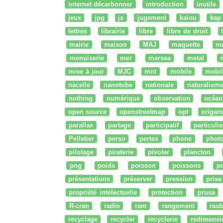
internet décarbonner
introduction
inutile
jeux
jpg
js
jugement
kaiou
kap
lettres
librairie
libre
libre de droit
mairie
maison
MAJ
maquette
m
menuiserie
mer
mersea
metal
mise à jour
MJC
mnt
mobile
mobil
nacelle
nanotube
nationale
naturalism
nothing
numérique
observation
océan
open source
openstreetmap
opt
origam
parallax
partage
participatif
particulie
Pelletier
perso
pertes
phone
phot
pilotage
piraterie
pivoter
plancton
png
poids
poisson
poissons
po
présentations
préserver
pression
prise
propriété intelectuelle
protection
prusa
R-cran
radio
ram
rangement
rasb
recyclage
recycler
recyclerie
redimensi