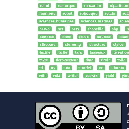
relief
remorque
rencontre
répartition
réunions
robot
robotique
rotate
rota
sciences humaines
sciences marines
scien
servo
set
sets
shapefile
shp
s
sonores
sons
sosie
sources
sous
stlreparer
storming
structure
styles
tactile
taille
tara
tasseaux
téléphon
texte
tiers-secteur
time
tiroir
toile
ttf
tty
tuto
tutoriel
txt
ubuntu
wifi
wiki
writer
yeswiki
yield
yin
a
c