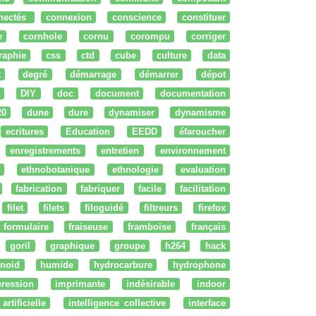
nectés
connexion
conscience
constituer
e
cornhole
cornu
corompu
corriger
raphie
css
ctd
cube
culture
data
t
degré
démarrage
démarrer
dépot
DIY
doc
document
documentation
20
dune
dure
dynamiser
dynamisme
ecritures
Education
EEDD
éfaroucher
enregistrements
entretien
environnement
ethnobotanique
ethnologie
evaluation
fabrication
fabriquer
facile
facilitation
filet
filets
filoguidé
filtreurs
firefox
formulaire
fraiseuse
framboise
français
goril
graphique
groupe
h264
hack
noid
humide
hydrocarbure
hydrophone
ression
imprimante
indésirable
indoor
artificielle
intelligence collective
interface