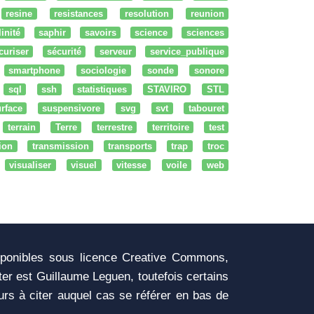
resine
resistances
resolution
reunion
linité
saphir
savoirs
science
sciences
curiser
sécurité
serveur
service_publique
smartphone
sociologie
sonde
sonore
sql
ssh
statistiques
STAVIRO
STL
rface
suspensivore
svg
svt
tabouret
terrain
Terre
terrestre
territoire
test
tion
transmission
transports
trap
troc
visualiser
visuel
vitesse
voile
web
sponibles sous licence Creative Commons,
iter est Guillaume Leguen, toutefois certains
urs à citer auquel cas se référer en bas de