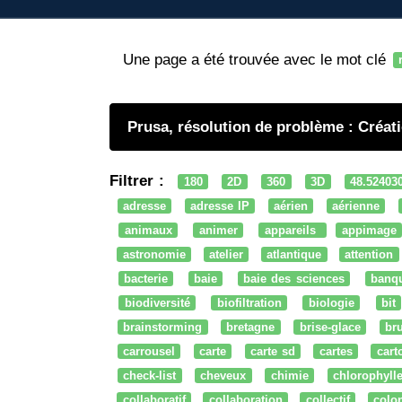
Une page a été trouvée avec le mot clé
Prusa, résolution de problème : Créati
Filtrer :
180
2D
360
3D
48.52403
adresse
adresse IP
aérien
aérienne
animaux
animer
appareils
appimage
astronomie
atelier
atlantique
attention
bacterie
baie
baie des sciences
banq
biodiversité
biofiltration
biologie
bit
brainstorming
bretagne
brise-glace
bru
carrousel
carte
carte sd
cartes
cart
check-list
cheveux
chimie
chlorophyll
collaboratif
collaboration
collectif
colo