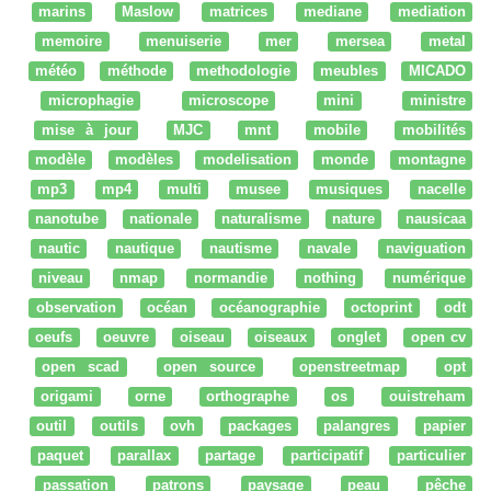
marins
Maslow
matrices
mediane
mediation
memoire
menuiserie
mer
mersea
metal
météo
méthode
methodologie
meubles
MICADO
microphagie
microscope
mini
ministre
mise à jour
MJC
mnt
mobile
mobilités
modèle
modèles
modelisation
monde
montagne
mp3
mp4
multi
musee
musiques
nacelle
nanotube
nationale
naturalisme
nature
nausicaa
nautic
nautique
nautisme
navale
naviguation
niveau
nmap
normandie
nothing
numérique
observation
océan
océanographie
octoprint
odt
oeufs
oeuvre
oiseau
oiseaux
onglet
open cv
open scad
open source
openstreetmap
opt
origami
orne
orthographe
os
ouistreham
outil
outils
ovh
packages
palangres
papier
paquet
parallax
partage
participatif
particulier
passation
patrons
paysage
peau
pêche