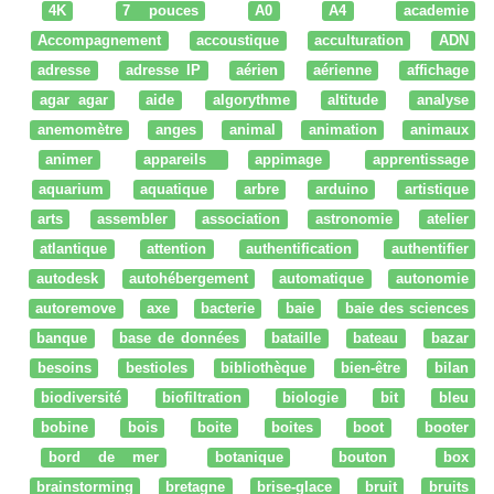
4K
7 pouces
A0
A4
academie
Accompagnement
accoustique
acculturation
ADN
adresse
adresse IP
aérien
aérienne
affichage
agar agar
aide
algorythme
altitude
analyse
anemomètre
anges
animal
animation
animaux
animer
appareils
appimage
apprentissage
aquarium
aquatique
arbre
arduino
artistique
arts
assembler
association
astronomie
atelier
atlantique
attention
authentification
authentifier
autodesk
autohébergement
automatique
autonomie
autoremove
axe
bacterie
baie
baie des sciences
banque
base de données
bataille
bateau
bazar
besoins
bestioles
bibliothèque
bien-être
bilan
biodiversité
biofiltration
biologie
bit
bleu
bobine
bois
boite
boites
boot
booter
bord de mer
botanique
bouton
box
brainstorming
bretagne
brise-glace
bruit
bruits