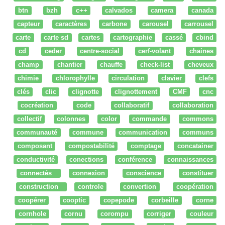
btn
bzh
c++
calvados
camera
canada
capteur
caractères
carbone
carousel
carrousel
carte
carte sd
cartes
cartographie
cassé
cbind
cd
ceder
centre-social
cerf-volant
chaines
champ
chantier
chauffe
check-list
cheveux
chimie
chlorophylle
circulation
clavier
clefs
clés
clic
clignotte
clignottement
CMF
cnc
cocréation
code
collaboratif
collaboration
collectif
colonnes
color
commande
commons
communauté
commune
communication
communs
composant
compostabilité
comptage
concatainer
conductivité
conections
conférence
connaissances
connectés
connexion
conscience
constituer
construction
controle
convertion
coopération
coopérer
cooptic
copepode
corbeille
corne
cornhole
cornu
corompu
corriger
couleur