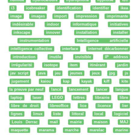
i3
icebreaker
identification
identifier
ikea
image
images
import
impression
imprimante
indésirable
indoor
informatique
initiatives
inkscape
innover
installation
installer
instrumentation
Intelligence artificielle
intelligence collective
interface
internet décarbonner
introduction
inutile
invisible
IP address
irrégularité
isotope
item
itinérant
jardin
jav script
java
jeu
jeunes
jeux
jpg
js
jugement
kaiou
kap
kayak
kiff
kite
la preuve par neuf
lancé
lancement
lancer
langue
laptop
laser
LEGO
lettres
librairie
libre
libre de droit
libreoffice
lice
licence
lier
lignes
linux
liste
littoral
local
logiciel
Louis Derrac
mail
mairie
maison
MAJ
maquette
marama
marche
marelac
marine