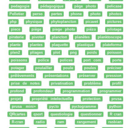
pedagogie
pédagogique
pège photo
pelicase
Pelletier
perso
pertes
phone
photo
photos
php
physique
phytoplancton
picavet
pictures
piece
piège
piege photo
piézo
pilotage
piraterie
pivoter
plancton
planètes
planktoscope
plante
plantes
plaquette
plastique
plateforme
plen2
pliages
plot
png
poids
poisson
poissons
police
polices
port com
porte
potager
poulailler
poule
poules
préciser
prélèvements
présentations
préserver
pression
prise de notes
privatisation
problème
profil
profond
profondeur
programmation
programmer
projet
propriété intelectuelle
protection
prusa
prusa mini+
pycto
pyctogramme
python
QRcartes
qsort
questiologie
questionner
R cran
R-cran
radio
ram
rangement
rasbian