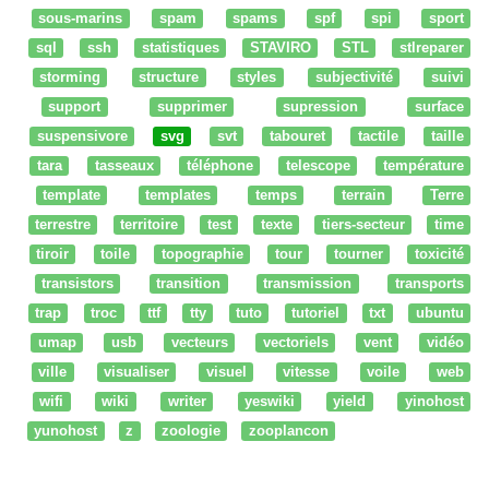
sous-marins
spam
spams
spf
spi
sport
sql
ssh
statistiques
STAVIRO
STL
stlreparer
storming
structure
styles
subjectivité
suivi
support
supprimer
supression
surface
suspensivore
svg
svt
tabouret
tactile
taille
tara
tasseaux
téléphone
telescope
température
template
templates
temps
terrain
Terre
terrestre
territoire
test
texte
tiers-secteur
time
tiroir
toile
topographie
tour
tourner
toxicité
transistors
transition
transmission
transports
trap
troc
ttf
tty
tuto
tutoriel
txt
ubuntu
umap
usb
vecteurs
vectoriels
vent
vidéo
ville
visualiser
visuel
vitesse
voile
web
wifi
wiki
writer
yeswiki
yield
yinohost
yunohost
z
zoologie
zooplancon