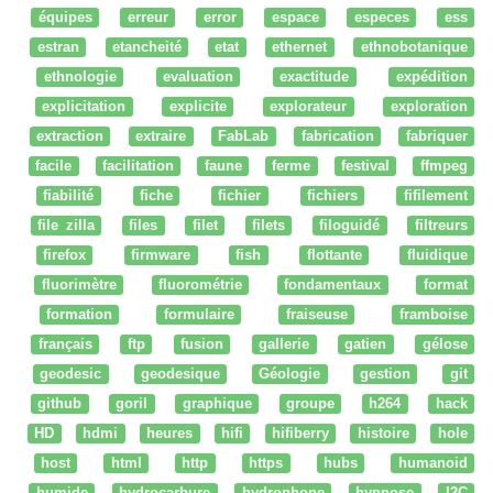
équipes
erreur
error
espace
especes
ess
estran
etancheité
etat
ethernet
ethnobotanique
ethnologie
evaluation
exactitude
expédition
explicitation
explicite
explorateur
exploration
extraction
extraire
FabLab
fabrication
fabriquer
facile
facilitation
faune
ferme
festival
ffmpeg
fiabilité
fiche
fichier
fichiers
fifilement
file zilla
files
filet
filets
filoguidé
filtreurs
firefox
firmware
fish
flottante
fluidique
fluorimètre
fluorométrie
fondamentaux
format
formation
formulaire
fraiseuse
framboise
français
ftp
fusion
gallerie
gatien
gélose
geodesic
geodesique
Géologie
gestion
git
github
goril
graphique
groupe
h264
hack
HD
hdmi
heures
hifi
hifiberry
histoire
hole
host
html
http
https
hubs
humanoid
humide
hydrocarbure
hydrophone
hypnose
I2C