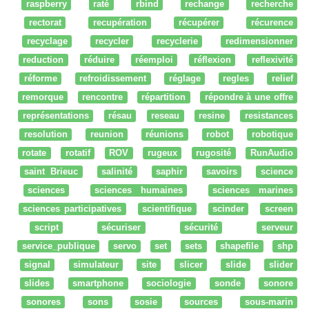
raspberry
raté
rbind
rechange
recherche
rectorat
recupération
récupérer
récurence
recyclage
recycler
recyclerie
redimensionner
reduction
réduire
réemploi
réflexion
reflexivité
réforme
refroidissement
réglage
regles
relief
remorque
rencontre
répartition
répondre à une offre
représentations
résau
reseau
resine
resistances
resolution
reunion
réunions
robot
robotique
rotate
rotatif
ROV
rugeux
rugosité
RunAudio
saint Brieuc
salinité
saphir
savoirs
science
sciences
sciences humaines
sciences marines
sciences participatives
scientifique
scinder
screen
script
sécuriser
sécurité
serveur
service_publique
servo
set
sets
shapefile
shp
signal
simulateur
site
slicer
slide
slider
slides
smartphone
sociologie
sonde
sonore
sonores
sons
sosie
sources
sous-marin