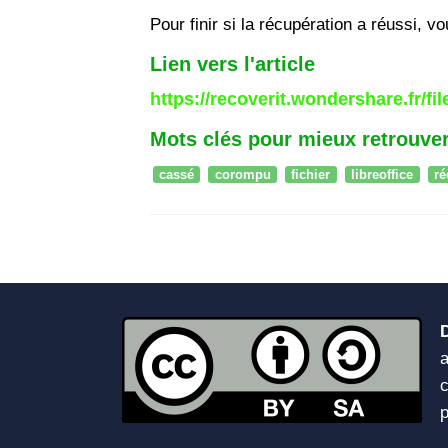
Pour finir si la récupération a réussi, v
Lien vers l'article
https://recoverit.wondershare.fr/fi
Mots clés pour mieux retrouver
cassé
corompu
fichier
libreoffice
ré
a
c