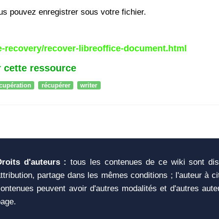
ous pouvez enregistrer sous votre fichier.
le-recovery/recover-libreoffice-document.html
 cette ressource
cupération
récupérer
writer
Droits d'auteurs :
tous les contenues de ce wiki sont di
ttribution, partage dans les mêmes conditions ; l'auteur à c
ontenues peuvent avoir d'autres modalités et d'autres aute
page.