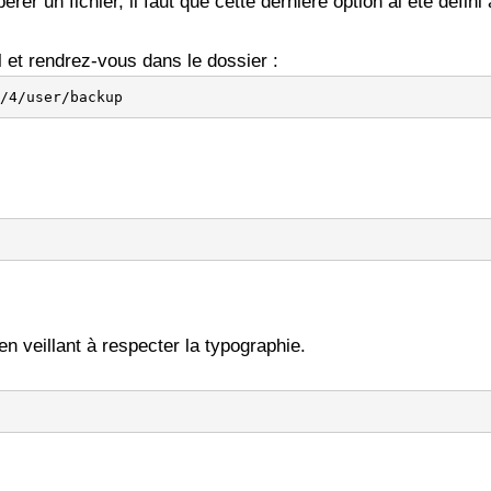
r un fichier, il faut que cette dernière option ai été défini a
 et rendrez-vous dans le dossier :
/4/user/backup
n veillant à respecter la typographie.