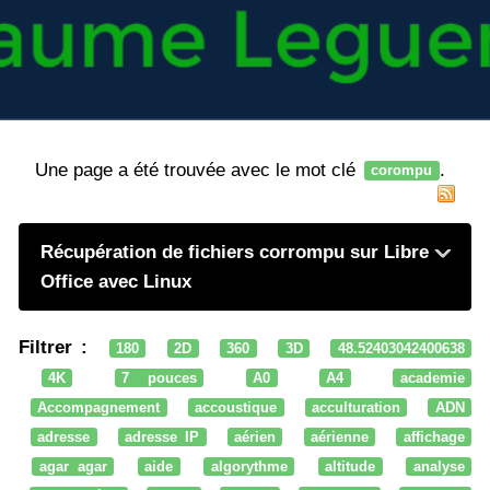
Une page a été trouvée avec le mot clé
.
corompu
Récupération de fichiers corrompu sur Libre
Office avec Linux
Filtrer :
180
2D
360
3D
48.52403042400638
4K
7 pouces
A0
A4
academie
Accompagnement
accoustique
acculturation
ADN
adresse
adresse IP
aérien
aérienne
affichage
agar agar
aide
algorythme
altitude
analyse