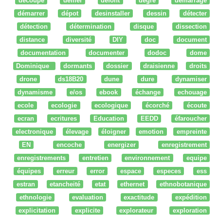
découpe
défiler
defont
degré
démarrage
démarrer
dépot
desinstaller
dessin
détecter
détection
détermination
disque
dissection
distance
diversité
DIY
doc
document
documentation
documenter
dodoc
dome
Dominique
dormants
dossier
draisienne
droits
drone
ds18B20
dune
dure
dynamiser
dynamisme
e/os
ebook
échange
echouage
ecole
ecologie
ecologique
écorché
écoute
ecran
ecritures
Education
EEDD
éfaroucher
electronique
élevage
éloigner
emotion
empreinte
EN
encoche
energizer
enregistrement
enregistrements
entretien
environnement
equipe
équipes
erreur
error
espace
especes
ess
estran
etancheité
etat
ethernet
ethnobotanique
ethnologie
evaluation
exactitude
expédition
explicitation
explicite
explorateur
exploration