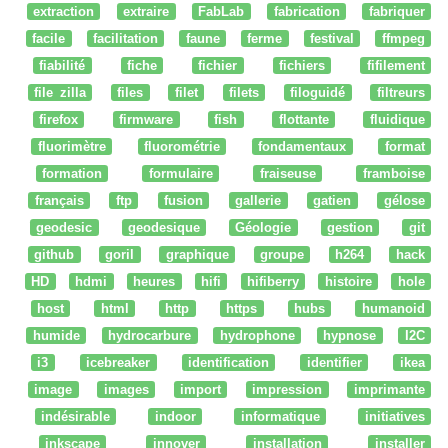
extraction
extraire
FabLab
fabrication
fabriquer
facile
facilitation
faune
ferme
festival
ffmpeg
fiabilité
fiche
fichier
fichiers
fifilement
file zilla
files
filet
filets
filoguidé
filtreurs
firefox
firmware
fish
flottante
fluidique
fluorimètre
fluorométrie
fondamentaux
format
formation
formulaire
fraiseuse
framboise
français
ftp
fusion
gallerie
gatien
gélose
geodesic
geodesique
Géologie
gestion
git
github
goril
graphique
groupe
h264
hack
HD
hdmi
heures
hifi
hifiberry
histoire
hole
host
html
http
https
hubs
humanoid
humide
hydrocarbure
hydrophone
hypnose
I2C
i3
icebreaker
identification
identifier
ikea
image
images
import
impression
imprimante
indésirable
indoor
informatique
initiatives
inkscape
innover
installation
installer