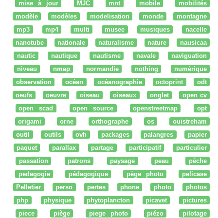
mise à jour
MJC
mnt
mobile
mobilités
modèle
modèles
modelisation
monde
montagne
mp3
mp4
multi
musee
musiques
nacelle
nanotube
nationale
naturalisme
nature
nausicaa
nautic
nautique
nautisme
navale
naviguation
niveau
nmap
normandie
nothing
numérique
observation
océan
océanographie
octoprint
odt
oeufs
oeuvre
oiseau
oiseaux
onglet
open cv
open scad
open source
openstreetmap
opt
origami
orne
orthographe
os
ouistreham
outil
outils
ovh
packages
palangres
papier
paquet
parallax
partage
participatif
particulier
passation
patrons
paysage
peau
pêche
pedagogie
pédagogique
pège photo
pelicase
Pelletier
perso
pertes
phone
photo
photos
php
physique
phytoplancton
picavet
pictures
piece
piège
piege photo
piézo
pilotage