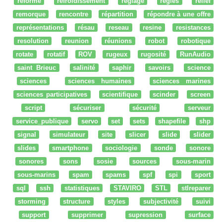
réforme
refroidissement
réglage
regles
relief
remorque
rencontre
répartition
répondre à une offre
représentations
résau
reseau
resine
resistances
resolution
reunion
réunions
robot
robotique
rotate
rotatif
ROV
rugeux
rugosité
RunAudio
saint Brieuc
salinité
saphir
savoirs
science
sciences
sciences humaines
sciences marines
sciences participatives
scientifique
scinder
screen
script
sécuriser
sécurité
serveur
service_publique
servo
set
sets
shapefile
shp
signal
simulateur
site
slicer
slide
slider
slides
smartphone
sociologie
sonde
sonore
sonores
sons
sosie
sources
sous-marin
sous-marins
spam
spams
spf
spi
sport
sql
ssh
statistiques
STAVIRO
STL
stlreparer
storming
structure
styles
subjectivité
suivi
support
supprimer
supression
surface