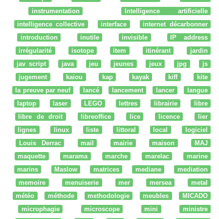
instrumentation
Intelligence artificielle
intelligence collective
interface
internet décarbonner
introduction
inutile
invisible
IP address
irrégularité
isotope
item
itinérant
jardin
jav script
java
jeu
jeunes
jeux
jpg
js
jugement
kaiou
kap
kayak
kiff
kite
la preuve par neuf
lancé
lancement
lancer
langue
laptop
laser
LEGO
lettres
librairie
libre
libre de droit
libreoffice
lice
licence
lier
lignes
linux
liste
littoral
local
logiciel
Louis Derrac
mail
mairie
maison
MAJ
maquette
marama
marche
marelac
marine
marins
Maslow
matrices
mediane
mediation
memoire
menuiserie
mer
mersea
metal
météo
méthode
methodologie
meubles
MICADO
microphagie
microscope
mini
ministre