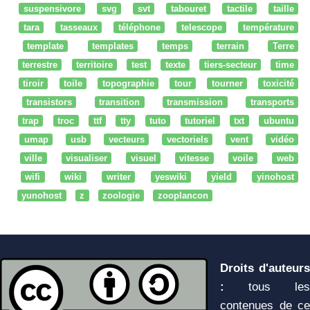
suspensivore
svg
svt
tabouret
tactile
taille
tara
tasseaux
téléphone
telescope
température
template
templates
temps
terrain
Terre
terrestre
territoire
test
texte
tiers-secteur
time
tiroir
toile
topographie
tour
tourner
toxicité
transistors
transition
transmission
transports
trap
troc
ttf
tty
tuto
tutoriel
txt
ubuntu
umap
usb
vecteurs
vectoriels
vent
vidéo
ville
visualiser
visuel
vitesse
voile
web
wifi
wiki
writer
yeswiki
yield
yinohost
yunohost
z
zoologie
zooplancon
Droits d'auteurs
:
tous les
contenues de ce