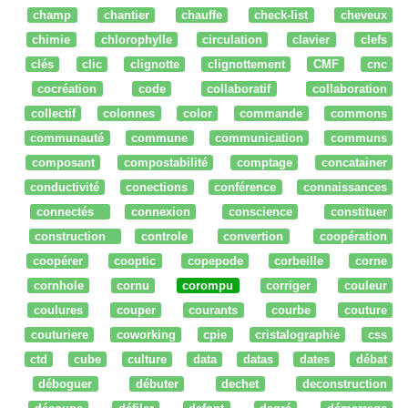
champ
chantier
chauffe
check-list
cheveux
chimie
chlorophylle
circulation
clavier
clefs
clés
clic
clignotte
clignottement
CMF
cnc
cocréation
code
collaboratif
collaboration
collectif
colonnes
color
commande
commons
communauté
commune
communication
communs
composant
compostabilité
comptage
concatainer
conductivité
conections
conférence
connaissances
connectés
connexion
conscience
constituer
construction
controle
convertion
coopération
coopérer
cooptic
copepode
corbeille
corne
cornhole
cornu
corompu
corriger
couleur
coulures
couper
courants
courbe
couture
couturiere
coworking
cpie
cristalographie
css
ctd
cube
culture
data
datas
dates
débat
déboguer
débuter
dechet
deconstruction