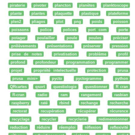
piraterie
pivoter
plancton
planètes
planktoscope
plante
plantes
plaquette
plastique
plateforme
plen2
pliages
plot
png
poids
poisson
poissons
police
polices
port com
porte
potager
poulailler
poule
poules
préciser
prélèvements
présentations
préserver
pression
prise de notes
privatisation
problème
profil
profond
profondeur
programmation
programmer
projet
propriété intelectuelle
protection
prusa
prusa mini+
pycto
pyctogramme
python
QRcartes
qsort
questiologie
questionner
R cran
R-cran
radio
ram
rangement
rasbian
raspberry
raté
rbind
rechange
recherche
rectorat
recupération
récupérer
récurence
recyclage
recycler
recyclerie
redimensionner
reduction
réduire
réemploi
réflexion
reflexivité