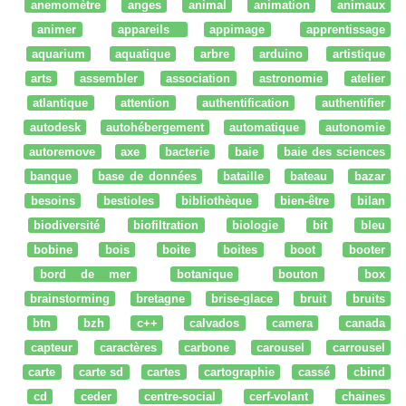
anemomètre
anges
animal
animation
animaux
animer
appareils
appimage
apprentissage
aquarium
aquatique
arbre
arduino
artistique
arts
assembler
association
astronomie
atelier
atlantique
attention
authentification
authentifier
autodesk
autohébergement
automatique
autonomie
autoremove
axe
bacterie
baie
baie des sciences
banque
base de données
bataille
bateau
bazar
besoins
bestioles
bibliothèque
bien-être
bilan
biodiversité
biofiltration
biologie
bit
bleu
bobine
bois
boite
boites
boot
booter
bord de mer
botanique
bouton
box
brainstorming
bretagne
brise-glace
bruit
bruits
btn
bzh
c++
calvados
camera
canada
capteur
caractères
carbone
carousel
carrousel
carte
carte sd
cartes
cartographie
cassé
cbind
cd
ceder
centre-social
cerf-volant
chaines