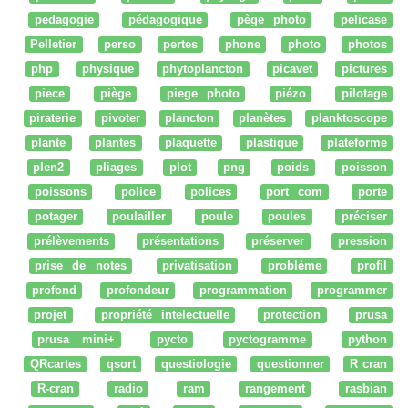
pedagogie
pédagogique
pège photo
pelicase
Pelletier
perso
pertes
phone
photo
photos
php
physique
phytoplancton
picavet
pictures
piece
piège
piege photo
piézo
pilotage
piraterie
pivoter
plancton
planètes
planktoscope
plante
plantes
plaquette
plastique
plateforme
plen2
pliages
plot
png
poids
poisson
poissons
police
polices
port com
porte
potager
poulailler
poule
poules
préciser
prélèvements
présentations
préserver
pression
prise de notes
privatisation
problème
profil
profond
profondeur
programmation
programmer
projet
propriété intelectuelle
protection
prusa
prusa mini+
pycto
pyctogramme
python
QRcartes
qsort
questiologie
questionner
R cran
R-cran
radio
ram
rangement
rasbian