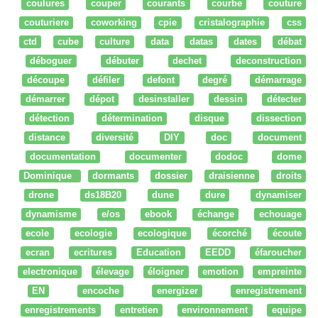
coulures
couper
courants
courbe
couture
couturiere
coworking
cpie
cristalographie
css
ctd
cube
culture
data
datas
dates
débat
déboguer
débuter
dechet
deconstruction
découpe
défiler
defont
degré
démarrage
démarrer
dépot
desinstaller
dessin
détecter
détection
détermination
disque
dissection
distance
diversité
DIY
doc
document
documentation
documenter
dodoc
dome
Dominique
dormants
dossier
draisienne
droits
drone
ds18B20
dune
dure
dynamiser
dynamisme
e/os
ebook
échange
echouage
ecole
ecologie
ecologique
écorché
écoute
ecran
ecritures
Education
EEDD
éfaroucher
electronique
élevage
éloigner
emotion
empreinte
EN
encoche
energizer
enregistrement
enregistrements
entretien
environnement
equipe