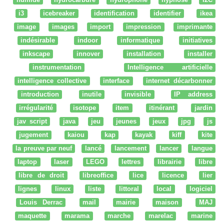
i3
icebreaker
identification
identifier
ikea
image
images
import
impression
imprimante
indésirable
indoor
informatique
initiatives
inkscape
innover
installation
installer
instrumentation
Intelligence artificielle
intelligence collective
interface
internet décarbonner
introduction
inutile
invisible
IP address
irrégularité
isotope
item
itinérant
jardin
jav script
java
jeu
jeunes
jeux
jpg
js
jugement
kaiou
kap
kayak
kiff
kite
la preuve par neuf
lancé
lancement
lancer
langue
laptop
laser
LEGO
lettres
librairie
libre
libre de droit
libreoffice
lice
licence
lier
lignes
linux
liste
littoral
local
logiciel
Louis Derrac
mail
mairie
maison
MAJ
maquette
marama
marche
marelac
marine