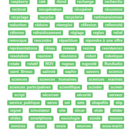
raspberry
raté
rbind
rechange
recherche
rectorat
recupération
récupérer
récurence
recyclage
recycler
recyclerie
redimensionner
reduction
réduire
réemploi
réflexion
reflexivité
réforme
refroidissement
réglage
regles
relief
remorque
rencontre
répartition
répondre à une offre
représentations
résau
reseau
resine
resistances
resolution
reunion
réunions
robot
robotique
rotate
rotatif
ROV
rugeux
rugosité
RunAudio
saint Brieuc
salinité
saphir
savoirs
science
sciences
sciences humaines
sciences marines
sciences participatives
scientifique
scinder
screen
script
sécuriser
sécurité
serveur
service_publique
servo
set
sets
shapefile
shp
signal
simulateur
site
slicer
slide
slider
slides
smartphone
sociologie
sonde
sonore
sonores
sons
sosie
sources
sous-marin