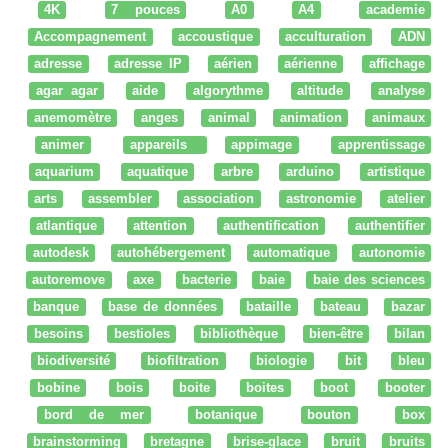
4K
7 pouces
A0
A4
academie
Accompagnement
accoustique
acculturation
ADN
adresse
adresse IP
aérien
aérienne
affichage
agar agar
aide
algorythme
altitude
analyse
anemomètre
anges
animal
animation
animaux
animer
appareils
appimage
apprentissage
aquarium
aquatique
arbre
arduino
artistique
arts
assembler
association
astronomie
atelier
atlantique
attention
authentification
authentifier
autodesk
autohébergement
automatique
autonomie
autoremove
axe
bacterie
baie
baie des sciences
banque
base de données
bataille
bateau
bazar
besoins
bestioles
bibliothèque
bien-être
bilan
biodiversité
biofiltration
biologie
bit
bleu
bobine
bois
boite
boites
boot
booter
bord de mer
botanique
bouton
box
brainstorming
bretagne
brise-glace
bruit
bruits