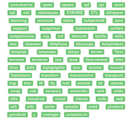
sous-marins
spam
spams
spf
spi
sport
sql
ssh
statistiques
STAVIRO
STL
stlreparer
storming
structure
styles
subjectivité
suivi
support
supprimer
supression
surface
suspensivore
svg
svt
tabouret
tactile
taille
tara
tasseaux
téléphone
telescope
température
template
templates
temps
terrain
Terre
terrestre
territoire
test
texte
tiers-secteur
time
tiroir
toile
topographie
tour
tourner
toxicité
transistors
transition
transmission
transports
trap
troc
ttf
tty
tuto
tutoriel
txt
ubuntu
umap
usb
vecteurs
vectoriels
vent
vidéo
ville
visualiser
visuel
vitesse
voile
web
wifi
wiki
writer
yeswiki
yield
yinohost
yunohost
z
zoologie
zooplancon