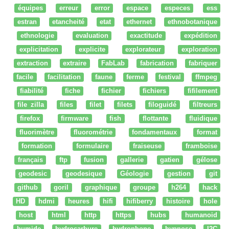
équipes
erreur
error
espace
especes
ess
estran
etancheité
etat
ethernet
ethnobotanique
ethnologie
evaluation
exactitude
expédition
explicitation
explicite
explorateur
exploration
extraction
extraire
FabLab
fabrication
fabriquer
facile
facilitation
faune
ferme
festival
ffmpeg
fiabilité
fiche
fichier
fichiers
fifilement
file zilla
files
filet
filets
filoguidé
filtreurs
firefox
firmware
fish
flottante
fluidique
fluorimètre
fluorométrie
fondamentaux
format
formation
formulaire
fraiseuse
framboise
français
ftp
fusion
gallerie
gatien
gélose
geodesic
geodesique
Géologie
gestion
git
github
goril
graphique
groupe
h264
hack
HD
hdmi
heures
hifi
hifiberry
histoire
hole
host
html
http
https
hubs
humanoid
humide
hydrocarbure
hydrophone
hypnose
I2C