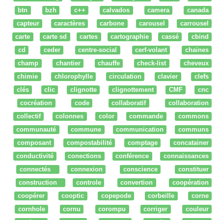
btn
bzh
c++
calvados
camera
canada
capteur
caractères
carbone
carousel
carrousel
carte
carte sd
cartes
cartographie
cassé
cbind
cd
ceder
centre-social
cerf-volant
chaines
champ
chantier
chauffe
check-list
cheveux
chimie
chlorophylle
circulation
clavier
clefs
clés
clic
clignotte
clignottement
CMF
cnc
cocréation
code
collaboratif
collaboration
collectif
colonnes
color
commande
commons
communauté
commune
communication
communs
composant
compostabilité
comptage
concatainer
conductivité
conections
conférence
connaissances
connectés
connexion
conscience
constituer
construction
controle
convertion
coopération
coopérer
cooptic
copepode
corbeille
corne
cornhole
cornu
corompu
corriger
couleur