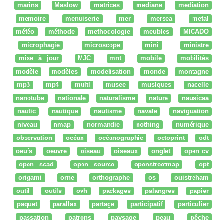
marins
Maslow
matrices
mediane
mediation
memoire
menuiserie
mer
mersea
metal
météo
méthode
methodologie
meubles
MICADO
microphagie
microscope
mini
ministre
mise à jour
MJC
mnt
mobile
mobilités
modèle
modèles
modelisation
monde
montagne
mp3
mp4
multi
musee
musiques
nacelle
nanotube
nationale
naturalisme
nature
nausicaa
nautic
nautique
nautisme
navale
naviguation
niveau
nmap
normandie
nothing
numérique
observation
océan
océanographie
octoprint
odt
oeufs
oeuvre
oiseau
oiseaux
onglet
open cv
open scad
open source
openstreetmap
opt
origami
orne
orthographe
os
ouistreham
outil
outils
ovh
packages
palangres
papier
paquet
parallax
partage
participatif
particulier
passation
patrons
paysage
peau
pêche