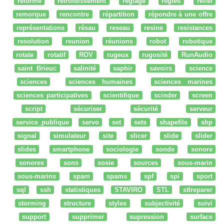
réforme
refroidissement
réglage
regles
relief
remorque
rencontre
répartition
répondre à une offre
représentations
résau
reseau
resine
resistances
resolution
reunion
réunions
robot
robotique
rotate
rotatif
ROV
rugeux
rugosité
RunAudio
saint Brieuc
salinité
saphir
savoirs
science
sciences
sciences humaines
sciences marines
sciences participatives
scientifique
scinder
screen
script
sécuriser
sécurité
serveur
service_publique
servo
set
sets
shapefile
shp
signal
simulateur
site
slicer
slide
slider
slides
smartphone
sociologie
sonde
sonore
sonores
sons
sosie
sources
sous-marin
sous-marins
spam
spams
spf
spi
sport
sql
ssh
statistiques
STAVIRO
STL
stlreparer
storming
structure
styles
subjectivité
suivi
support
supprimer
supression
surface