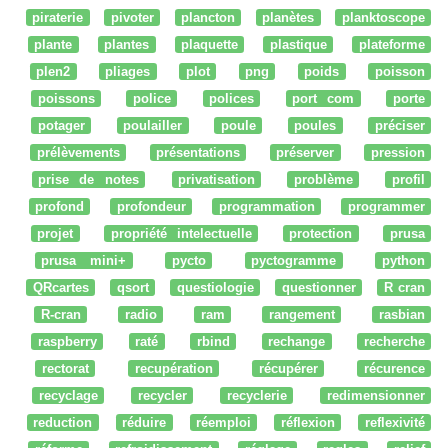
piraterie
pivoter
plancton
planètes
planktoscope
plante
plantes
plaquette
plastique
plateforme
plen2
pliages
plot
png
poids
poisson
poissons
police
polices
port com
porte
potager
poulailler
poule
poules
préciser
prélèvements
présentations
préserver
pression
prise de notes
privatisation
problème
profil
profond
profondeur
programmation
programmer
projet
propriété intelectuelle
protection
prusa
prusa mini+
pycto
pyctogramme
python
QRcartes
qsort
questiologie
questionner
R cran
R-cran
radio
ram
rangement
rasbian
raspberry
raté
rbind
rechange
recherche
rectorat
recupération
récupérer
récurence
recyclage
recycler
recyclerie
redimensionner
reduction
réduire
réemploi
réflexion
reflexivité