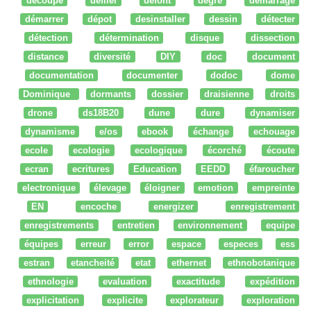
découpe
défiler
defont
degré
démarrage
démarrer
dépot
desinstaller
dessin
détecter
détection
détermination
disque
dissection
distance
diversité
DIY
doc
document
documentation
documenter
dodoc
dome
Dominique
dormants
dossier
draisienne
droits
drone
ds18B20
dune
dure
dynamiser
dynamisme
e/os
ebook
échange
echouage
ecole
ecologie
ecologique
écorché
écoute
ecran
ecritures
Education
EEDD
éfaroucher
electronique
élevage
éloigner
emotion
empreinte
EN
encoche
energizer
enregistrement
enregistrements
entretien
environnement
equipe
équipes
erreur
error
espace
especes
ess
estran
etancheité
etat
ethernet
ethnobotanique
ethnologie
evaluation
exactitude
expédition
explicitation
explicite
explorateur
exploration