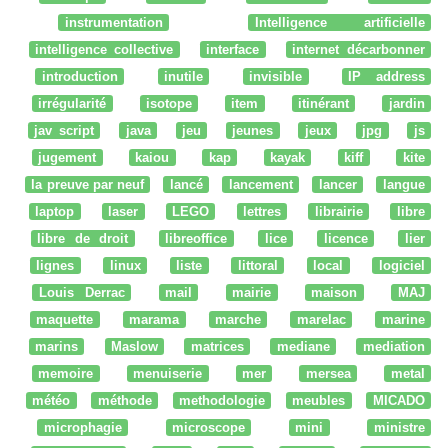
instrumentation
Intelligence artificielle
intelligence collective
interface
internet décarbonner
introduction
inutile
invisible
IP address
irrégularité
isotope
item
itinérant
jardin
jav script
java
jeu
jeunes
jeux
jpg
js
jugement
kaiou
kap
kayak
kiff
kite
la preuve par neuf
lancé
lancement
lancer
langue
laptop
laser
LEGO
lettres
librairie
libre
libre de droit
libreoffice
lice
licence
lier
lignes
linux
liste
littoral
local
logiciel
Louis Derrac
mail
mairie
maison
MAJ
maquette
marama
marche
marelac
marine
marins
Maslow
matrices
mediane
mediation
memoire
menuiserie
mer
mersea
metal
météo
méthode
methodologie
meubles
MICADO
microphagie
microscope
mini
ministre