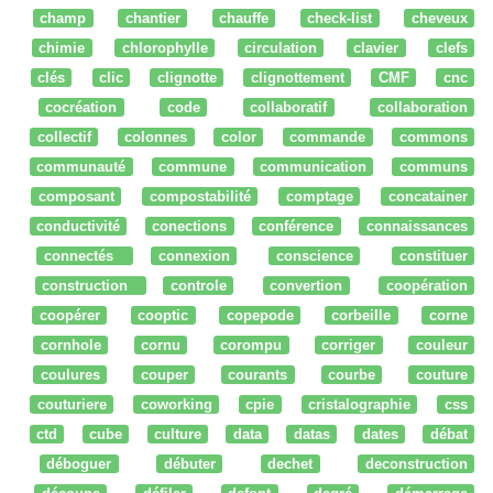
champ
chantier
chauffe
check-list
cheveux
chimie
chlorophylle
circulation
clavier
clefs
clés
clic
clignotte
clignottement
CMF
cnc
cocréation
code
collaboratif
collaboration
collectif
colonnes
color
commande
commons
communauté
commune
communication
communs
composant
compostabilité
comptage
concatainer
conductivité
conections
conférence
connaissances
connectés
connexion
conscience
constituer
construction
controle
convertion
coopération
coopérer
cooptic
copepode
corbeille
corne
cornhole
cornu
corompu
corriger
couleur
coulures
couper
courants
courbe
couture
couturiere
coworking
cpie
cristalographie
css
ctd
cube
culture
data
datas
dates
débat
déboguer
débuter
dechet
deconstruction