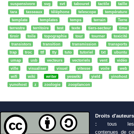
suspensivore
svg
svt
tabouret
tactile
taille
tara
tasseaux
téléphone
telescope
température
template
templates
temps
terrain
Terre
terrestre
territoire
test
texte
tiers-secteur
time
tiroir
toile
topographie
tour
tourner
toxicité
transistors
transition
transmission
transports
trap
troc
ttf
tty
tuto
tutoriel
txt
ubuntu
umap
usb
vecteurs
vectoriels
vent
vidéo
ville
visualiser
visuel
vitesse
voile
web
wifi
wiki
writer
yeswiki
yield
yinohost
yunohost
z
zoologie
zooplancon
Droits d'auteurs
:
tous les
contenues de ce