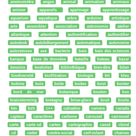
anemomètre
anges
animal
animation
animaux
animer
appareils
appimage
apprentissage
aquarium
aquatique
arbre
arduino
artistique
arts
assembler
association
astronomie
atelier
atlantique
attention
authentification
authentifier
autodesk
autohébergement
automatique
autonomie
autoremove
axe
bacterie
baie
baie des sciences
banque
base de données
bataille
bateau
bazar
besoins
bestioles
bibliothèque
bien-être
bilan
biodiversité
biofiltration
biologie
bit
bleu
bobine
bois
boite
boites
boot
booter
bord de mer
botanique
bouton
box
brainstorming
bretagne
brise-glace
bruit
bruits
btn
bzh
c++
calvados
camera
canada
capteur
caractères
carbone
carousel
carrousel
carte
carte sd
cartes
cartographie
cassé
cbind
cd
ceder
centre-social
cerf-volant
chaines