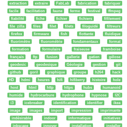
extraction
extraire
FabLab
fabrication
fabriquer
facile
facilitation
faune
ferme
festival
ffmpeg
fiabilité
fiche
fichier
fichiers
fifilement
file zilla
files
filet
filets
filoguidé
filtreurs
firefox
firmware
fish
flottante
fluidique
fluorimètre
fluorométrie
fondamentaux
format
formation
formulaire
fraiseuse
framboise
français
ftp
fusion
gallerie
gatien
gélose
geodesic
geodesique
Géologie
gestion
git
github
goril
graphique
groupe
h264
hack
HD
hdmi
heures
hifi
hifiberry
histoire
hole
host
html
http
https
hubs
humanoid
humide
hydrocarbure
hydrophone
hypnose
I2C
i3
icebreaker
identification
identifier
ikea
image
images
import
impression
imprimante
indésirable
indoor
informatique
initiatives
inkscape
innover
installation
installer