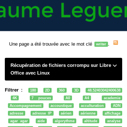
Une page a été trouvée avec le mot clé
.
writer
Récupération de fichiers corrompu sur Libre
Office avec Linux
Filtrer :
180
2D
360
3D
48.52403042400638
4K
7 pouces
A0
A4
academie
Accompagnement
accoustique
acculturation
ADN
adresse
adresse IP
aérien
aérienne
affichage
agar agar
aide
algorythme
altitude
analyse