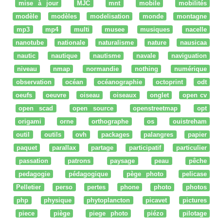
mise à jour
MJC
mnt
mobile
mobilités
modèle
modèles
modelisation
monde
montagne
mp3
mp4
multi
musee
musiques
nacelle
nanotube
nationale
naturalisme
nature
nausicaa
nautic
nautique
nautisme
navale
naviguation
niveau
nmap
normandie
nothing
numérique
observation
océan
océanographie
octoprint
odt
oeufs
oeuvre
oiseau
oiseaux
onglet
open cv
open scad
open source
openstreetmap
opt
origami
orne
orthographe
os
ouistreham
outil
outils
ovh
packages
palangres
papier
paquet
parallax
partage
participatif
particulier
passation
patrons
paysage
peau
pêche
pedagogie
pédagogique
pège photo
pelicase
Pelletier
perso
pertes
phone
photo
photos
php
physique
phytoplancton
picavet
pictures
piece
piège
piege photo
piézo
pilotage