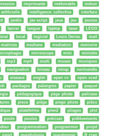
ression
imprimante
indésirable
indoor
artificielle
intelligence collective
interface
nt
jardin
jav script
java
jeu
jeunes
lancer
langue
laptop
laser
LEGO
ttoral
local
logiciel
Louis Derrac
mail
matrices
mediane
mediation
memoire
icrophagie
microscope
mini
ministre
mp3
mp4
multi
musee
musiques
naviguation
niveau
nmap
normandie
u
oiseaux
onglet
open cv
open scad
vh
packages
palangres
papier
paquet
ogie
pédagogique
pège photo
pelicase
tures
piece
piège
piege photo
piézo
stique
plateforme
plen2
pliages
plot
poule
poules
préciser
prélèvements
ndeur
programmation
programmer
projet
qsort
questiologie
questionner
R cran