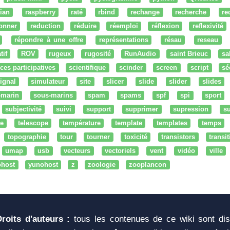
ian
raspberry
raté
rbind
rechange
recherche
re
onner
reduction
réduire
réemploi
réflexion
reflexivité
répondre à une offre
représentations
résau
reseau
tif
ROV
rugeux
rugosité
RunAudio
saint Brieuc
sa
ces participatives
scientifique
scinder
screen
script
sé
ignal
simulateur
site
slicer
slide
slider
slides
-marin
sous-marins
spam
spams
spf
spi
sport
subjectivité
suivi
support
supprimer
supression
su
e
telescope
température
template
templates
temps
topographie
tour
tourner
toxicité
transistors
transi
umap
usb
vecteurs
vectoriels
vent
vidéo
ville
ohost
yunohost
z
zoologie
zooplancon
Droits d'auteurs :
tous les contenues de ce wiki sont di