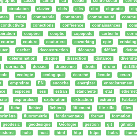
ographie
cassé
cbind
cd
ceder
centre-social
cerf-v
e
circulation
clavier
clefs
clés
clic
clignotte
cl
nnes
color
commande
commons
communauté
commu
conductivité
conections
conférence
connaissances
con
pération
coopérer
cooptic
copepode
corbeille
corn
courbe
couture
couturiere
coworking
cpie
cristalog
uter
dechet
deconstruction
découpe
défiler
defon
détermination
disque
dissection
distance
diversité
dormants
dossier
draisienne
droits
drone
ds18B
cole
ecologie
ecologique
écorché
écoute
ecran
n
empreinte
EN
encoche
energizer
enregistrement
ace
especes
ess
estran
etancheité
etat
ethernet
cite
explorateur
exploration
extraction
extraire
FabLab
té
fiche
fichier
fichiers
fifilement
file zilla
files
uorimètre
fluorométrie
fondamentaux
format
formation
geodesic
geodesique
Géologie
gestion
git
github
histoire
hole
host
html
http
https
hubs
huma