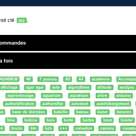
mot clé
.
jpg
 commandes
a fois
042400638
4K
7 pouces
A0
A4
academie
Accompa
affichage
agar agar
aide
algorythme
altitude
analyse
apprentissage
aquarium
aquatique
arbre
arduino
authentification
authentifier
autodesk
autohébergement
ue
base de données
bataille
bateau
bazar
besoins
bleu
bobine
bois
boite
boites
boot
booter
it
bruits
btn
bzh
c++
calvados
camera
canada