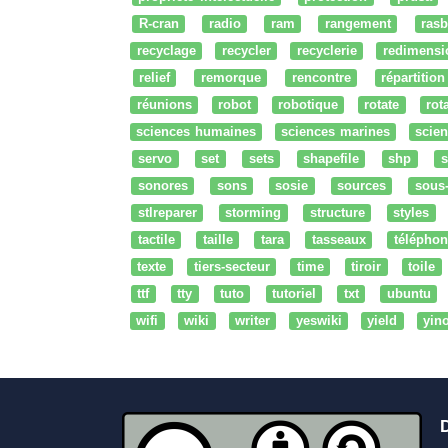
R-cran
radio
ram
rangement
rasb
recyclage
recycler
recyclerie
redimensi
relief
remorque
rencontre
répartition
réunions
robot
robotique
rotate
rota
sciences humaines
sciences marines
scien
servo
set
sets
shapefile
shp
s
sonores
sons
sosie
sources
sous
stlreparer
storming
structure
styles
tactile
taille
tara
tasseaux
téléphon
texte
tiers-secteur
time
tiroir
toile
ttf
tty
tuto
tutoriel
txt
ubuntu
wifi
wiki
writer
yeswiki
yield
yin