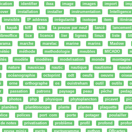
fication
identifier
ikea
image
images
import
imp
nover
installation
installer
instrumentation
Intelligence 
invisible
IP address
irrégularité
isotope
item
itinéra
kayak
kiff
kite
la preuve par neuf
lancé
lancement
libreoffice
lice
licence
lier
lignes
linux
liste
li
arama
marche
marelac
marine
marins
Maslow
météo
méthode
methodologie
meubles
MICADO
m
ités
modèle
modèles
modelisation
monde
montagne
e
nature
nausicaa
nautic
nautique
nautisme
navale
océanographie
octoprint
odt
oeufs
oeuvre
oisea
i
orne
orthographe
os
ouistreham
outil
outils
o
r
passation
patrons
paysage
peau
pêche
pedag
o
photos
php
physique
phytoplancton
picavet
pic
planètes
planktoscope
plante
plantes
plaquette
pla
lice
polices
port com
porte
potager
poulailler
 de notes
privatisation
problème
profil
profond
profo
prusa mini+
pycto
pyctogramme
python
QRcartes