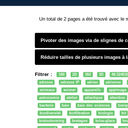
Un total de 2 pages a été trouvé avec le 
Pivoter des images via de slignes de
Réduire tailles de plusieurs images à l
Filtrer :
180
2D
360
3D
48.52403
adresse
adresse IP
aérien
aérienne
animaux
animer
appareils
appimage
astronomie
atelier
atlantique
attention
bacterie
baie
baie des sciences
banq
biodiversité
biofiltration
biologie
bit
brainstorming
bretagne
brise-glace
bru