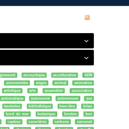
gnement
accoustique
acculturation
ADN
anemomètre
anges
animal
animation
artistique
arts
assembler
association
automatique
autonomie
autoremove
axe
bestioles
bibliothèque
bien-être
bilan
bord de mer
botanique
bouton
box
capteur
caractères
carbone
carousel