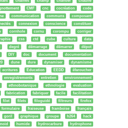
olant
chaines
champ
chantier
chauffe
ignottement
CMF
cnc
cocréation
code
ne
communication
communs
composant
nectés
connexion
conscience
constituer
e
cornhole
cornu
corompu
corriger
raphie
css
ctd
cube
culture
data
t
degré
démarrage
démarrer
dépot
DIY
doc
document
documentation
20
dune
dure
dynamiser
dynamisme
ecritures
Education
EEDD
éfaroucher
enregistrements
entretien
environnement
ethnobotanique
ethnologie
evaluation
fabrication
fabriquer
facile
facilitation
filet
filets
filoguidé
filtreurs
firefox
formulaire
fraiseuse
framboise
français
goril
graphique
groupe
h264
hack
noid
humide
hydrocarbure
hydrophone