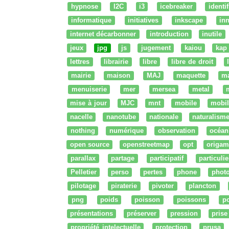
hypnose
I2C
i3
icebreaker
identi
informatique
initiatives
inkscape
in
internet décarbonner
introduction
inutile
jeux
jpg
js
jugement
kaiou
kap
lettres
librairie
libre
libre de droit
mairie
maison
MAJ
maquette
m
menuiserie
mer
mersea
metal
mise à jour
MJC
mnt
mobile
mobil
nacelle
nanotube
nationale
naturalism
nothing
numérique
observation
océan
open source
openstreetmap
opt
origam
parallax
partage
participatif
particulie
Pelletier
perso
pertes
phone
phot
pilotage
piraterie
pivoter
plancton
png
poids
poisson
poissons
po
présentations
préserver
pression
prise
propriété intelectuelle
protection
prusa