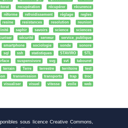
ctorat
recupération
récupérer
récurence
réforme
refroidissement
réglage
regles
resine
resistances
resolution
reunion
linité
saphir
savoirs
science
sciences
curiser
sécurité
serveur
service_publique
smartphone
sociologie
sonde
sonore
sql
ssh
statistiques
STAVIRO
STL
rface
suspensivore
svg
svt
tabouret
terrain
Terre
terrestre
territoire
test
tion
transmission
transports
trap
troc
visualiser
visuel
vitesse
voile
web
sponibles sous licence Creative Commons,