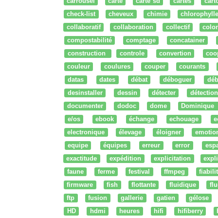
carrousel
carte
carte sd
cartes
cart
check-list
cheveux
chimie
chlorophyll
collaboratif
collaboration
collectif
colo
compostabilité
comptage
concatainer
construction
controle
convertion
coo
couleur
coulures
couper
courants
datas
dates
débat
déboguer
déb
desinstaller
dessin
détecter
détection
documenter
dodoc
dome
Dominique
e/os
ebook
échange
echouage
e
electronique
élevage
éloigner
emotio
equipe
équipes
erreur
error
esp
exactitude
expédition
explicitation
expli
faune
ferme
festival
ffmpeg
fiabili
firmware
fish
flottante
fluidique
fl
ftp
fusion
gallerie
gatien
gélose
HD
hdmi
heures
hifi
hifiberry