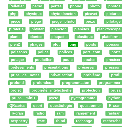
Pelletier
perso
pertes
phone
photo
photos
php
physique
phytoplancton
picavet
pictures
piece
piège
piege photo
piézo
pilotage
piraterie
pivoter
plancton
planètes
planktoscope
plante
plantes
plaquette
plastique
plateforme
plen2
pliages
plot
png
poids
poisson
poissons
police
polices
port com
porte
potager
poulailler
poule
poules
préciser
prélèvements
présentations
préserver
pression
prise de notes
privatisation
problème
profil
profond
profondeur
programmation
programmer
projet
propriété intelectuelle
protection
prusa
prusa mini+
pycto
pyctogramme
python
QRcartes
qsort
questiologie
questionner
R cran
R-cran
radio
ram
rangement
rasbian
raspberry
raté
rbind
rechange
recherche