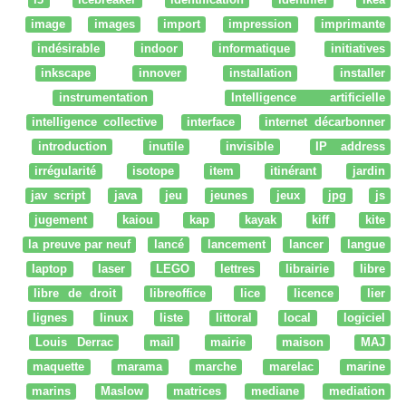
image
images
import
impression
imprimante
indésirable
indoor
informatique
initiatives
inkscape
innover
installation
installer
instrumentation
Intelligence artificielle
intelligence collective
interface
internet décarbonner
introduction
inutile
invisible
IP address
irrégularité
isotope
item
itinérant
jardin
jav script
java
jeu
jeunes
jeux
jpg
js
jugement
kaiou
kap
kayak
kiff
kite
la preuve par neuf
lancé
lancement
lancer
langue
laptop
laser
LEGO
lettres
librairie
libre
libre de droit
libreoffice
lice
licence
lier
lignes
linux
liste
littoral
local
logiciel
Louis Derrac
mail
mairie
maison
MAJ
maquette
marama
marche
marelac
marine
marins
Maslow
matrices
mediane
mediation