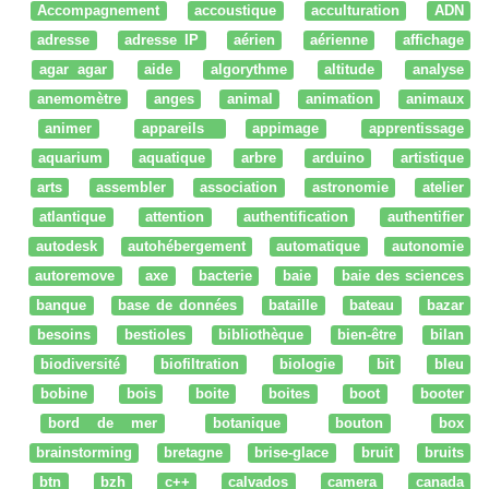
Accompagnement
accoustique
acculturation
ADN
adresse
adresse IP
aérien
aérienne
affichage
agar agar
aide
algorythme
altitude
analyse
anemomètre
anges
animal
animation
animaux
animer
appareils
appimage
apprentissage
aquarium
aquatique
arbre
arduino
artistique
arts
assembler
association
astronomie
atelier
atlantique
attention
authentification
authentifier
autodesk
autohébergement
automatique
autonomie
autoremove
axe
bacterie
baie
baie des sciences
banque
base de données
bataille
bateau
bazar
besoins
bestioles
bibliothèque
bien-être
bilan
biodiversité
biofiltration
biologie
bit
bleu
bobine
bois
boite
boites
boot
booter
bord de mer
botanique
bouton
box
brainstorming
bretagne
brise-glace
bruit
bruits
btn
bzh
c++
calvados
camera
canada