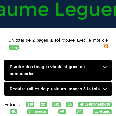
Un total de 2 pages a été trouvé avec le mot clé
.
png
Pivoter des images via de slignes de
commandes
Réduire tailles de plusieurs images à la fois
Filtrer :
180
2D
360
3D
48.52403042400638
4K
7 pouces
A0
A4
academie