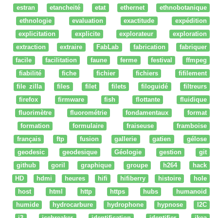
estran
etancheité
etat
ethernet
ethnobotanique
ethnologie
evaluation
exactitude
expédition
explicitation
explicite
explorateur
exploration
extraction
extraire
FabLab
fabrication
fabriquer
facile
facilitation
faune
ferme
festival
ffmpeg
fiabilité
fiche
fichier
fichiers
fifilement
file zilla
files
filet
filets
filoguidé
filtreurs
firefox
firmware
fish
flottante
fluidique
fluorimètre
fluorométrie
fondamentaux
format
formation
formulaire
fraiseuse
framboise
français
ftp
fusion
gallerie
gatien
gélose
geodesic
geodesique
Géologie
gestion
git
github
goril
graphique
groupe
h264
hack
HD
hdmi
heures
hifi
hifiberry
histoire
hole
host
html
http
https
hubs
humanoid
humide
hydrocarbure
hydrophone
hypnose
I2C
i3
icebreaker
identification
identifier
ikea