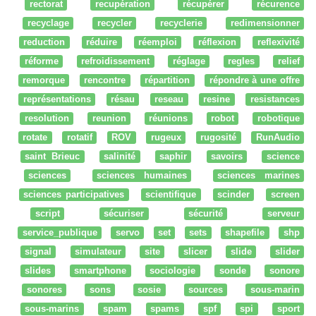
rectorat
recupération
récupérer
récurence
recyclage
recycler
recyclerie
redimensionner
reduction
réduire
réemploi
réflexion
reflexivité
réforme
refroidissement
réglage
regles
relief
remorque
rencontre
répartition
répondre à une offre
représentations
résau
reseau
resine
resistances
resolution
reunion
réunions
robot
robotique
rotate
rotatif
ROV
rugeux
rugosité
RunAudio
saint Brieuc
salinité
saphir
savoirs
science
sciences
sciences humaines
sciences marines
sciences participatives
scientifique
scinder
screen
script
sécuriser
sécurité
serveur
service_publique
servo
set
sets
shapefile
shp
signal
simulateur
site
slicer
slide
slider
slides
smartphone
sociologie
sonde
sonore
sonores
sons
sosie
sources
sous-marin
sous-marins
spam
spams
spf
spi
sport