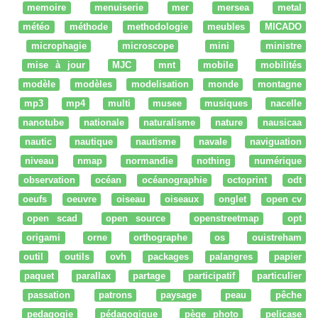
memoire
menuiserie
mer
mersea
metal
météo
méthode
methodologie
meubles
MICADO
microphagie
microscope
mini
ministre
mise à jour
MJC
mnt
mobile
mobilités
modèle
modèles
modelisation
monde
montagne
mp3
mp4
multi
musee
musiques
nacelle
nanotube
nationale
naturalisme
nature
nausicaa
nautic
nautique
nautisme
navale
naviguation
niveau
nmap
normandie
nothing
numérique
observation
océan
océanographie
octoprint
odt
oeufs
oeuvre
oiseau
oiseaux
onglet
open cv
open scad
open source
openstreetmap
opt
origami
orne
orthographe
os
ouistreham
outil
outils
ovh
packages
palangres
papier
paquet
parallax
partage
participatif
particulier
passation
patrons
paysage
peau
pêche
pedagogie
pédagogique
pège photo
pelicase