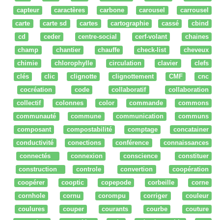
capteur
caractères
carbone
carousel
carrousel
carte
carte sd
cartes
cartographie
cassé
cbind
cd
ceder
centre-social
cerf-volant
chaines
champ
chantier
chauffe
check-list
cheveux
chimie
chlorophylle
circulation
clavier
clefs
clés
clic
clignotte
clignottement
CMF
cnc
cocréation
code
collaboratif
collaboration
collectif
colonnes
color
commande
commons
communauté
commune
communication
communs
composant
compostabilité
comptage
concatainer
conductivité
conections
conférence
connaissances
connectés
connexion
conscience
constituer
construction
controle
convertion
coopération
coopérer
cooptic
copepode
corbeille
corne
cornhole
cornu
corompu
corriger
couleur
coulures
couper
courants
courbe
couture