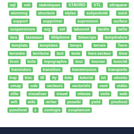
sql
ssh
statistiques
STAVIRO
STL
stlreparer
storming
structure
styles
subjectivité
suivi
support
supprimer
supression
surface
suspensivore
svg
svt
tabouret
tactile
taille
tara
tasseaux
téléphone
telescope
température
template
templates
temps
terrain
Terre
terrestre
territoire
test
texte
tiers-secteur
time
tiroir
toile
topographie
tour
tourner
toxicité
transistors
transition
transmission
transports
trap
troc
ttf
tty
tuto
tutoriel
txt
ubuntu
umap
usb
vecteurs
vectoriels
vent
vidéo
ville
visualiser
visuel
vitesse
voile
web
wifi
wiki
writer
yeswiki
yield
yinohost
yunohost
z
zoologie
zooplancon