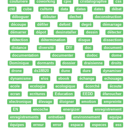
couturiere
coworking
cpie
cristalographie
css
ctd
cube
culture
data
datas
dates
débat
déboguer
débuter
dechet
deconstruction
découpe
défiler
defont
degré
démarrage
démarrer
dépot
desinstaller
dessin
détecter
détection
détermination
disque
dissection
distance
diversité
DIY
doc
document
documentation
documenter
dodoc
dome
Dominique
dormants
dossier
draisienne
droits
drone
ds18B20
dune
dure
dynamiser
dynamisme
e/os
ebook
échange
echouage
ecole
ecologie
ecologique
écorché
écoute
ecran
ecritures
Education
EEDD
éfaroucher
electronique
élevage
éloigner
emotion
empreinte
EN
encoche
energizer
enregistrement
enregistrements
entretien
environnement
equipe
équipes
erreur
error
espace
especes
ess