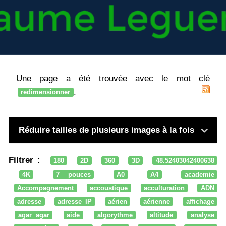
Une page a été trouvée avec le mot clé
.
redimensionner
Réduire tailles de plusieurs images à la fois
Filtrer :
180
2D
360
3D
48.52403042400638
4K
7 pouces
A0
A4
academie
Accompagnement
accoustique
acculturation
ADN
adresse
adresse IP
aérien
aérienne
affichage
agar agar
aide
algorythme
altitude
analyse