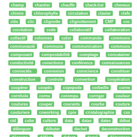
champ
chantier
chauffe
check-list
cheveux
chimie
chlorophylle
circulation
clavier
clefs
clés
clic
clignotte
clignottement
CMF
cnc
cocréation
code
collaboratif
collaboration
collectif
colonnes
color
commande
commons
communauté
commune
communication
communs
composant
compostabilité
comptage
concatainer
conductivité
conections
conférence
connaissances
connectés
connexion
conscience
constituer
construction
controle
convertion
coopération
coopérer
cooptic
copepode
corbeille
corne
cornhole
cornu
corompu
corriger
couleur
coulures
couper
courants
courbe
couture
couturiere
coworking
cpie
cristalographie
css
ctd
cube
culture
data
datas
dates
débat
déboguer
débuter
dechet
deconstruction