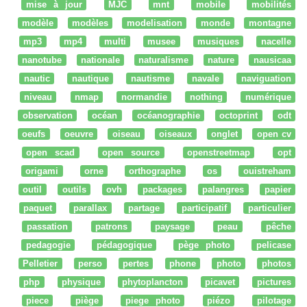
mise à jour
MJC
mnt
mobile
mobilités
modèle
modèles
modelisation
monde
montagne
mp3
mp4
multi
musee
musiques
nacelle
nanotube
nationale
naturalisme
nature
nausicaa
nautic
nautique
nautisme
navale
naviguation
niveau
nmap
normandie
nothing
numérique
observation
océan
océanographie
octoprint
odt
oeufs
oeuvre
oiseau
oiseaux
onglet
open cv
open scad
open source
openstreetmap
opt
origami
orne
orthographe
os
ouistreham
outil
outils
ovh
packages
palangres
papier
paquet
parallax
partage
participatif
particulier
passation
patrons
paysage
peau
pêche
pedagogie
pédagogique
pège photo
pelicase
Pelletier
perso
pertes
phone
photo
photos
php
physique
phytoplancton
picavet
pictures
piece
piège
piege photo
piézo
pilotage