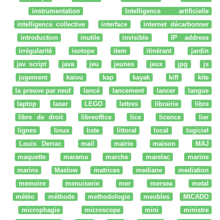
instrumentation
Intelligence artificielle
intelligence collective
interface
internet décarbonner
introduction
inutile
invisible
IP address
irrégularité
isotope
item
itinérant
jardin
jav script
java
jeu
jeunes
jeux
jpg
js
jugement
kaiou
kap
kayak
kiff
kite
la preuve par neuf
lancé
lancement
lancer
langue
laptop
laser
LEGO
lettres
librairie
libre
libre de droit
libreoffice
lice
licence
lier
lignes
linux
liste
littoral
local
logiciel
Louis Derrac
mail
mairie
maison
MAJ
maquette
marama
marche
marelac
marine
marins
Maslow
matrices
mediane
mediation
memoire
menuiserie
mer
mersea
metal
météo
méthode
methodologie
meubles
MICADO
microphagie
microscope
mini
ministre