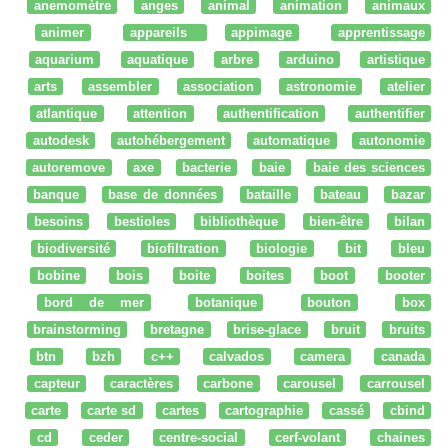
anemomètre
anges
animal
animation
animaux
animer
appareils
appimage
apprentissage
aquarium
aquatique
arbre
arduino
artistique
arts
assembler
association
astronomie
atelier
atlantique
attention
authentification
authentifier
autodesk
autohébergement
automatique
autonomie
autoremove
axe
bacterie
baie
baie des sciences
banque
base de données
bataille
bateau
bazar
besoins
bestioles
bibliothèque
bien-être
bilan
biodiversité
biofiltration
biologie
bit
bleu
bobine
bois
boite
boites
boot
booter
bord de mer
botanique
bouton
box
brainstorming
bretagne
brise-glace
bruit
bruits
btn
bzh
c++
calvados
camera
canada
capteur
caractères
carbone
carousel
carrousel
carte
carte sd
cartes
cartographie
cassé
cbind
cd
ceder
centre-social
cerf-volant
chaines