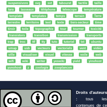
suspensivore
svg
svt
tabouret
tactile
taille
tara
tasseaux
téléphone
telescope
température
template
templates
temps
terrain
Terre
terrestre
territoire
test
texte
tiers-secteur
time
tiroir
toile
topographie
tour
tourner
toxicité
transistors
transition
transmission
transports
trap
troc
ttf
tty
tuto
tutoriel
txt
ubuntu
umap
usb
vecteurs
vectoriels
vent
vidéo
ville
visualiser
visuel
vitesse
voile
web
wifi
wiki
writer
yeswiki
yield
yinohost
yunohost
z
zoologie
zooplancon
Droits d'auteurs
:
tous les
contenues de ce