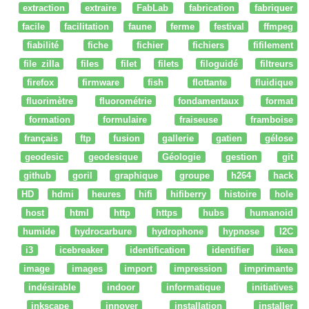
extraction
extraire
FabLab
fabrication
fabriquer
facile
facilitation
faune
ferme
festival
ffmpeg
fiabilité
fiche
fichier
fichiers
fifilement
file zilla
files
filet
filets
filoguidé
filtreurs
firefox
firmware
fish
flottante
fluidique
fluorimètre
fluorométrie
fondamentaux
format
formation
formulaire
fraiseuse
framboise
français
ftp
fusion
gallerie
gatien
gélose
geodesic
geodesique
Géologie
gestion
git
github
goril
graphique
groupe
h264
hack
HD
hdmi
heures
hifi
hifiberry
histoire
hole
host
html
http
https
hubs
humanoid
humide
hydrocarbure
hydrophone
hypnose
I2C
i3
icebreaker
identification
identifier
ikea
image
images
import
impression
imprimante
indésirable
indoor
informatique
initiatives
inkscape
innover
installation
installer