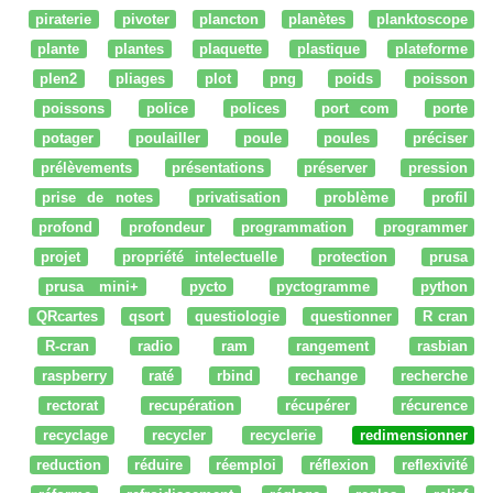
piraterie
pivoter
plancton
planètes
planktoscope
plante
plantes
plaquette
plastique
plateforme
plen2
pliages
plot
png
poids
poisson
poissons
police
polices
port com
porte
potager
poulailler
poule
poules
préciser
prélèvements
présentations
préserver
pression
prise de notes
privatisation
problème
profil
profond
profondeur
programmation
programmer
projet
propriété intelectuelle
protection
prusa
prusa mini+
pycto
pyctogramme
python
QRcartes
qsort
questiologie
questionner
R cran
R-cran
radio
ram
rangement
rasbian
raspberry
raté
rbind
rechange
recherche
rectorat
recupération
récupérer
récurence
recyclage
recycler
recyclerie
redimensionner
reduction
réduire
réemploi
réflexion
reflexivité