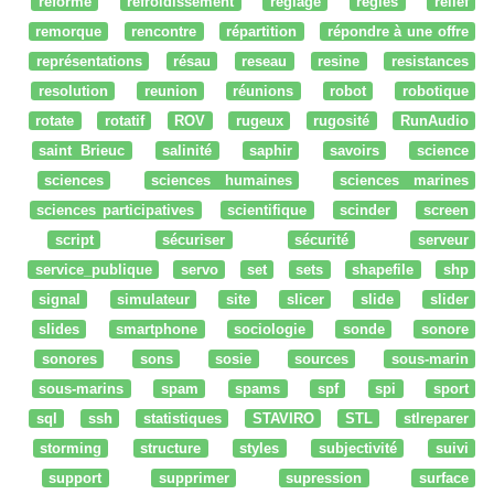
réforme
refroidissement
réglage
regles
relief
remorque
rencontre
répartition
répondre à une offre
représentations
résau
reseau
resine
resistances
resolution
reunion
réunions
robot
robotique
rotate
rotatif
ROV
rugeux
rugosité
RunAudio
saint Brieuc
salinité
saphir
savoirs
science
sciences
sciences humaines
sciences marines
sciences participatives
scientifique
scinder
screen
script
sécuriser
sécurité
serveur
service_publique
servo
set
sets
shapefile
shp
signal
simulateur
site
slicer
slide
slider
slides
smartphone
sociologie
sonde
sonore
sonores
sons
sosie
sources
sous-marin
sous-marins
spam
spams
spf
spi
sport
sql
ssh
statistiques
STAVIRO
STL
stlreparer
storming
structure
styles
subjectivité
suivi
support
supprimer
supression
surface