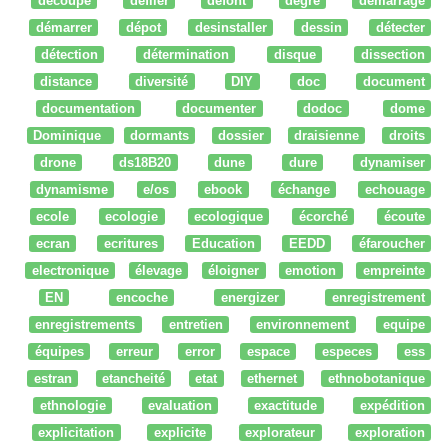
découpe
défiler
defont
degré
démarrage
démarrer
dépot
desinstaller
dessin
détecter
détection
détermination
disque
dissection
distance
diversité
DIY
doc
document
documentation
documenter
dodoc
dome
Dominique
dormants
dossier
draisienne
droits
drone
ds18B20
dune
dure
dynamiser
dynamisme
e/os
ebook
échange
echouage
ecole
ecologie
ecologique
écorché
écoute
ecran
ecritures
Education
EEDD
éfaroucher
electronique
élevage
éloigner
emotion
empreinte
EN
encoche
energizer
enregistrement
enregistrements
entretien
environnement
equipe
équipes
erreur
error
espace
especes
ess
estran
etancheité
etat
ethernet
ethnobotanique
ethnologie
evaluation
exactitude
expédition
explicitation
explicite
explorateur
exploration