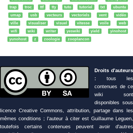
trap
troc
ttf
tty
tuto
tutoriel
txt
ubuntu
umap
usb
vecteurs
vectoriels
vent
vidéo
ville
visualiser
visuel
vitesse
voile
web
wifi
wiki
writer
yeswiki
yield
yinohost
yunohost
z
zoologie
zooplancon
Droits d'auteurs
:
tous les
contenues de ce
wiki sont
disponibles sous
licence Creative Commons, attribution, partage dans les
mêmes conditions ; l'auteur à citer est Guillaume Leguen,
toutefois certains contenues peuvent avoir d'autres