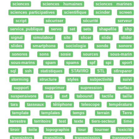
sciences
sciences humaines
sciences marines
sciences participatives
scientifique
scinder
screen
script
sécuriser
sécurité
serveur
service_publique
servo
set
sets
shapefile
shp
signal
simulateur
site
slicer
slide
slider
slides
smartphone
sociologie
sonde
sonore
sonores
sons
sosie
sources
sous-marin
sous-marins
spam
spams
spf
spi
sport
sql
ssh
statistiques
STAVIRO
STL
stlreparer
storming
structure
styles
subjectivité
suivi
support
supprimer
supression
surface
suspensivore
svg
svt
tabouret
tactile
taille
tara
tasseaux
téléphone
telescope
température
template
templates
temps
terrain
Terre
terrestre
territoire
test
texte
tiers-secteur
time
tiroir
toile
topographie
tour
tourner
toxicité
transistors
transition
transmission
transports