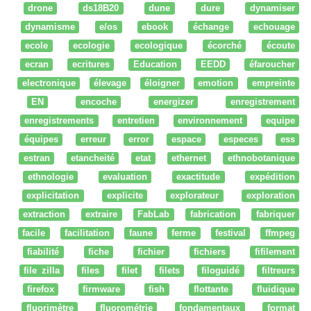
drone
ds18B20
dune
dure
dynamiser
dynamisme
e/os
ebook
échange
echouage
ecole
ecologie
ecologique
écorché
écoute
ecran
ecritures
Education
EEDD
éfaroucher
electronique
élevage
éloigner
emotion
empreinte
EN
encoche
energizer
enregistrement
enregistrements
entretien
environnement
equipe
équipes
erreur
error
espace
especes
ess
estran
etancheité
etat
ethernet
ethnobotanique
ethnologie
evaluation
exactitude
expédition
explicitation
explicite
explorateur
exploration
extraction
extraire
FabLab
fabrication
fabriquer
facile
facilitation
faune
ferme
festival
ffmpeg
fiabilité
fiche
fichier
fichiers
fifilement
file zilla
files
filet
filets
filoguidé
filtreurs
firefox
firmware
fish
flottante
fluidique
fluorimètre
fluorométrie
fondamentaux
format