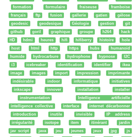
formation
formulaire
fraiseuse
framboise
français
ftp
fusion
gallerie
gatien
gélose
geodesic
geodesique
Géologie
gestion
git
github
goril
graphique
groupe
h264
hack
HD
hdmi
heures
hifi
hifiberry
histoire
hole
host
html
http
https
hubs
humanoid
humide
hydrocarbure
hydrophone
hypnose
I2C
i3
icebreaker
identification
identifier
ikea
image
images
import
impression
imprimante
indésirable
indoor
informatique
initiatives
inkscape
innover
installation
installer
instrumentation
Intelligence artificielle
intelligence collective
interface
internet décarbonner
introduction
inutile
invisible
IP address
irrégularité
isotope
item
itinérant
jardin
jav script
java
jeu
jeunes
jeux
jpg
js