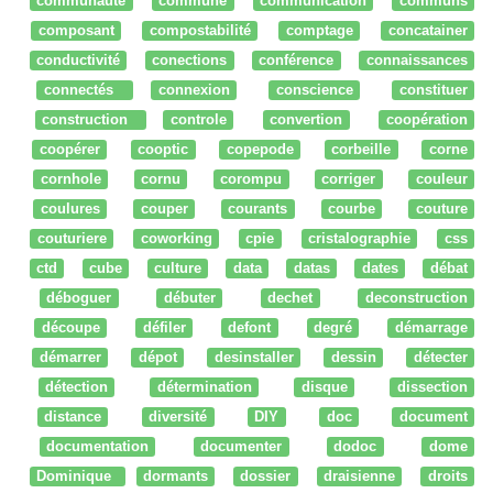
communauté
commune
communication
communs
composant
compostabilité
comptage
concatainer
conductivité
conections
conférence
connaissances
connectés
connexion
conscience
constituer
construction
controle
convertion
coopération
coopérer
cooptic
copepode
corbeille
corne
cornhole
cornu
corompu
corriger
couleur
coulures
couper
courants
courbe
couture
couturiere
coworking
cpie
cristalographie
css
ctd
cube
culture
data
datas
dates
débat
déboguer
débuter
dechet
deconstruction
découpe
défiler
defont
degré
démarrage
démarrer
dépot
desinstaller
dessin
détecter
détection
détermination
disque
dissection
distance
diversité
DIY
doc
document
documentation
documenter
dodoc
dome
Dominique
dormants
dossier
draisienne
droits