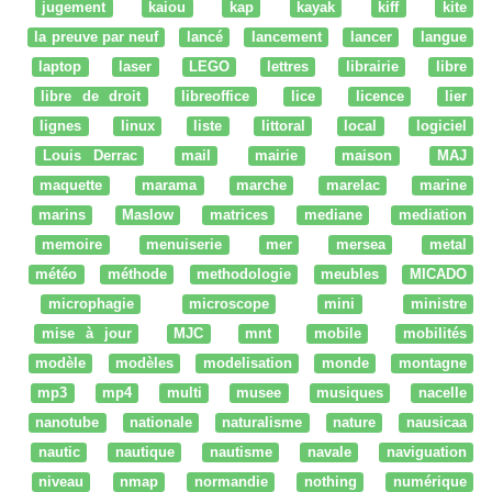
jugement
kaiou
kap
kayak
kiff
kite
la preuve par neuf
lancé
lancement
lancer
langue
laptop
laser
LEGO
lettres
librairie
libre
libre de droit
libreoffice
lice
licence
lier
lignes
linux
liste
littoral
local
logiciel
Louis Derrac
mail
mairie
maison
MAJ
maquette
marama
marche
marelac
marine
marins
Maslow
matrices
mediane
mediation
memoire
menuiserie
mer
mersea
metal
météo
méthode
methodologie
meubles
MICADO
microphagie
microscope
mini
ministre
mise à jour
MJC
mnt
mobile
mobilités
modèle
modèles
modelisation
monde
montagne
mp3
mp4
multi
musee
musiques
nacelle
nanotube
nationale
naturalisme
nature
nausicaa
nautic
nautique
nautisme
navale
naviguation
niveau
nmap
normandie
nothing
numérique