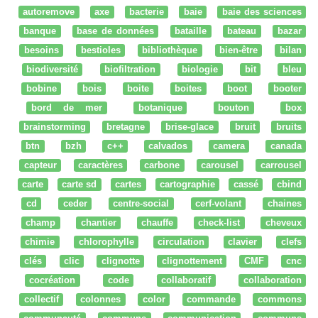
autoremove
axe
bacterie
baie
baie des sciences
banque
base de données
bataille
bateau
bazar
besoins
bestioles
bibliothèque
bien-être
bilan
biodiversité
biofiltration
biologie
bit
bleu
bobine
bois
boite
boites
boot
booter
bord de mer
botanique
bouton
box
brainstorming
bretagne
brise-glace
bruit
bruits
btn
bzh
c++
calvados
camera
canada
capteur
caractères
carbone
carousel
carrousel
carte
carte sd
cartes
cartographie
cassé
cbind
cd
ceder
centre-social
cerf-volant
chaines
champ
chantier
chauffe
check-list
cheveux
chimie
chlorophylle
circulation
clavier
clefs
clés
clic
clignotte
clignottement
CMF
cnc
cocréation
code
collaboratif
collaboration
collectif
colonnes
color
commande
commons