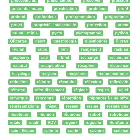
prélèvements
présentations
préserver
pression
prise de notes
privatisation
problème
profil
profond
profondeur
programmation
programmer
projet
propriété intelectuelle
protection
prusa
prusa mini+
pycto
pyctogramme
python
QRcartes
qsort
questiologie
questionner
R cran
R-cran
radio
ram
rangement
rasbian
raspberry
raté
rbind
rechange
recherche
rectorat
recupération
récupérer
récurence
recyclage
recycler
recyclerie
redimensionner
reduction
réduire
réemploi
réflexion
reflexivité
réforme
refroidissement
réglage
regles
relief
remorque
rencontre
répartition
répondre à une offre
représentations
résau
reseau
resine
resistances
resolution
reunion
réunions
robot
robotique
rotate
rotatif
ROV
rugeux
rugosité
RunAudio
saint Brieuc
salinité
saphir
savoirs
science