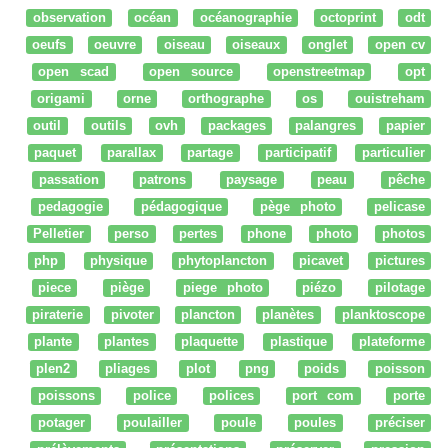
observation
océan
océanographie
octoprint
odt
oeufs
oeuvre
oiseau
oiseaux
onglet
open cv
open scad
open source
openstreetmap
opt
origami
orne
orthographe
os
ouistreham
outil
outils
ovh
packages
palangres
papier
paquet
parallax
partage
participatif
particulier
passation
patrons
paysage
peau
pêche
pedagogie
pédagogique
pège photo
pelicase
Pelletier
perso
pertes
phone
photo
photos
php
physique
phytoplancton
picavet
pictures
piece
piège
piege photo
piézo
pilotage
piraterie
pivoter
plancton
planètes
planktoscope
plante
plantes
plaquette
plastique
plateforme
plen2
pliages
plot
png
poids
poisson
poissons
police
polices
port com
porte
potager
poulailler
poule
poules
préciser