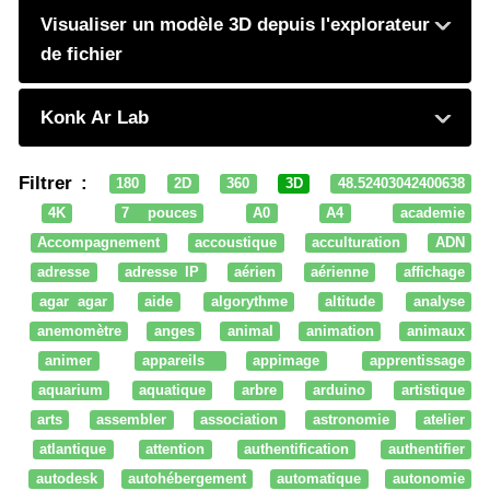
Visualiser un modèle 3D depuis l'explorateur
de fichier
Konk Ar Lab
Filtrer :
180
2D
360
3D
48.52403042400638
4K
7 pouces
A0
A4
academie
Accompagnement
accoustique
acculturation
ADN
adresse
adresse IP
aérien
aérienne
affichage
agar agar
aide
algorythme
altitude
analyse
anemomètre
anges
animal
animation
animaux
animer
appareils
appimage
apprentissage
aquarium
aquatique
arbre
arduino
artistique
arts
assembler
association
astronomie
atelier
atlantique
attention
authentification
authentifier
autodesk
autohébergement
automatique
autonomie