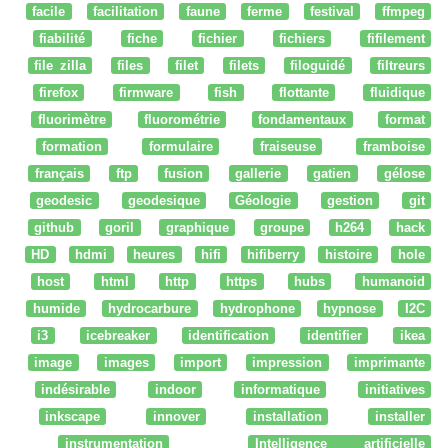
facile
facilitation
faune
ferme
festival
ffmpeg
fiabilité
fiche
fichier
fichiers
fifilement
file zilla
files
filet
filets
filoguidé
filtreurs
firefox
firmware
fish
flottante
fluidique
fluorimètre
fluorométrie
fondamentaux
format
formation
formulaire
fraiseuse
framboise
français
ftp
fusion
gallerie
gatien
gélose
geodesic
geodesique
Géologie
gestion
git
github
goril
graphique
groupe
h264
hack
HD
hdmi
heures
hifi
hifiberry
histoire
hole
host
html
http
https
hubs
humanoid
humide
hydrocarbure
hydrophone
hypnose
I2C
i3
icebreaker
identification
identifier
ikea
image
images
import
impression
imprimante
indésirable
indoor
informatique
initiatives
inkscape
innover
installation
installer
instrumentation
Intelligence artificielle