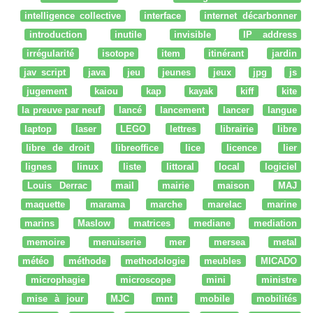
intelligence collective
interface
internet décarbonner
introduction
inutile
invisible
IP address
irrégularité
isotope
item
itinérant
jardin
jav script
java
jeu
jeunes
jeux
jpg
js
jugement
kaiou
kap
kayak
kiff
kite
la preuve par neuf
lancé
lancement
lancer
langue
laptop
laser
LEGO
lettres
librairie
libre
libre de droit
libreoffice
lice
licence
lier
lignes
linux
liste
littoral
local
logiciel
Louis Derrac
mail
mairie
maison
MAJ
maquette
marama
marche
marelac
marine
marins
Maslow
matrices
mediane
mediation
memoire
menuiserie
mer
mersea
metal
météo
méthode
methodologie
meubles
MICADO
microphagie
microscope
mini
ministre
mise à jour
MJC
mnt
mobile
mobilités