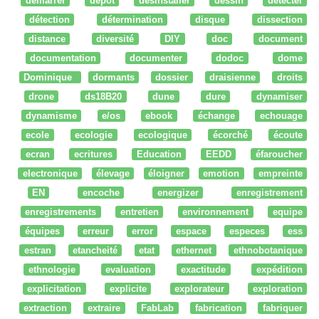
démarrer
dépot
desinstaller
dessin
détecter
détection
détermination
disque
dissection
distance
diversité
DIY
doc
document
documentation
documenter
dodoc
dome
Dominique
dormants
dossier
draisienne
droits
drone
ds18B20
dune
dure
dynamiser
dynamisme
e/os
ebook
échange
echouage
ecole
ecologie
ecologique
écorché
écoute
ecran
ecritures
Education
EEDD
éfaroucher
electronique
élevage
éloigner
emotion
empreinte
EN
encoche
energizer
enregistrement
enregistrements
entretien
environnement
equipe
équipes
erreur
error
espace
especes
ess
estran
etancheité
etat
ethernet
ethnobotanique
ethnologie
evaluation
exactitude
expédition
explicitation
explicite
explorateur
exploration
extraction
extraire
FabLab
fabrication
fabriquer