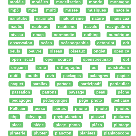
modèle
modèles
modelisation
monde
montagne
mp3
mp4
multi
musee
musiques
nacelle
nanotube
nationale
naturalisme
nature
nausicaa
nautic
nautique
nautisme
navale
naviguation
niveau
nmap
normandie
nothing
numérique
observation
océan
océanographie
octoprint
odt
oeufs
oeuvre
oiseau
oiseaux
onglet
open cv
open scad
open source
openstreetmap
opt
origami
orne
orthographe
os
ouistreham
outil
outils
ovh
packages
palangres
papier
paquet
parallax
partage
participatif
particulier
passation
patrons
paysage
peau
pêche
pedagogie
pédagogique
pège photo
pelicase
Pelletier
perso
pertes
phone
photo
photos
php
physique
phytoplancton
picavet
pictures
piece
piège
piege photo
piézo
pilotage
piraterie
pivoter
plancton
planètes
planktoscope