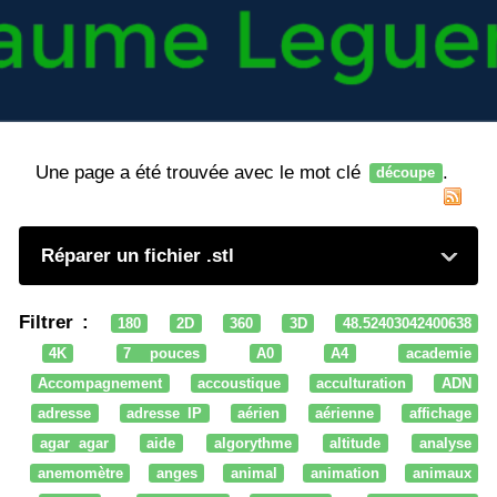
Une page a été trouvée avec le mot clé
.
découpe
Réparer un fichier .stl
Filtrer :
180
2D
360
3D
48.52403042400638
4K
7 pouces
A0
A4
academie
Accompagnement
accoustique
acculturation
ADN
adresse
adresse IP
aérien
aérienne
affichage
agar agar
aide
algorythme
altitude
analyse
anemomètre
anges
animal
animation
animaux