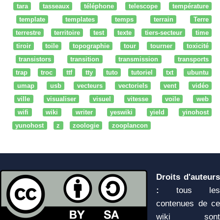
tara
tasseaux
téléphone
telescope
température
template
templates
temps
terrain
Terre
terrestre
territoire
test
texte
tiers-secteur
time
tiroir
toile
topographie
tour
tourner
toxicité
transistors
transition
transmission
transports
trap
troc
ttf
tty
tuto
tutoriel
txt
ubuntu
umap
usb
vecteurs
vectoriels
vent
vidéo
ville
visualiser
visuel
vitesse
voile
web
wifi
wiki
writer
yeswiki
yield
yinohost
yunohost
z
zoologie
zooplancon
Droits d'auteurs
:
tous les
contenues de ce
wiki sont