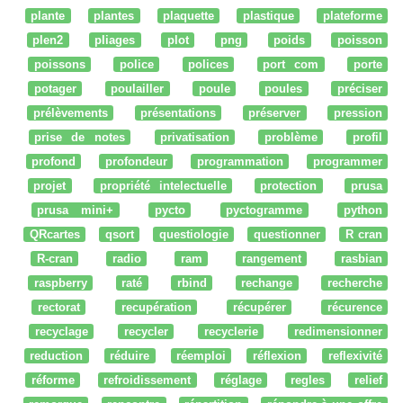
plante
plantes
plaquette
plastique
plateforme
plen2
pliages
plot
png
poids
poisson
poissons
police
polices
port com
porte
potager
poulailler
poule
poules
préciser
prélèvements
présentations
préserver
pression
prise de notes
privatisation
problème
profil
profond
profondeur
programmation
programmer
projet
propriété intelectuelle
protection
prusa
prusa mini+
pycto
pyctogramme
python
QRcartes
qsort
questiologie
questionner
R cran
R-cran
radio
ram
rangement
rasbian
raspberry
raté
rbind
rechange
recherche
rectorat
recupération
récupérer
récurence
recyclage
recycler
recyclerie
redimensionner
reduction
réduire
réemploi
réflexion
reflexivité
réforme
refroidissement
réglage
regles
relief