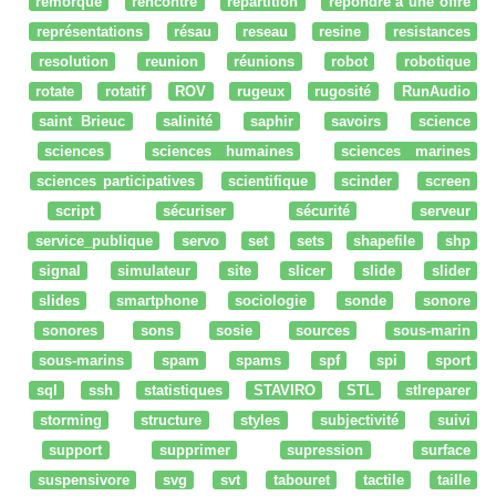
remorque
rencontre
répartition
répondre à une offre
représentations
résau
reseau
resine
resistances
resolution
reunion
réunions
robot
robotique
rotate
rotatif
ROV
rugeux
rugosité
RunAudio
saint Brieuc
salinité
saphir
savoirs
science
sciences
sciences humaines
sciences marines
sciences participatives
scientifique
scinder
screen
script
sécuriser
sécurité
serveur
service_publique
servo
set
sets
shapefile
shp
signal
simulateur
site
slicer
slide
slider
slides
smartphone
sociologie
sonde
sonore
sonores
sons
sosie
sources
sous-marin
sous-marins
spam
spams
spf
spi
sport
sql
ssh
statistiques
STAVIRO
STL
stlreparer
storming
structure
styles
subjectivité
suivi
support
supprimer
supression
surface
suspensivore
svg
svt
tabouret
tactile
taille