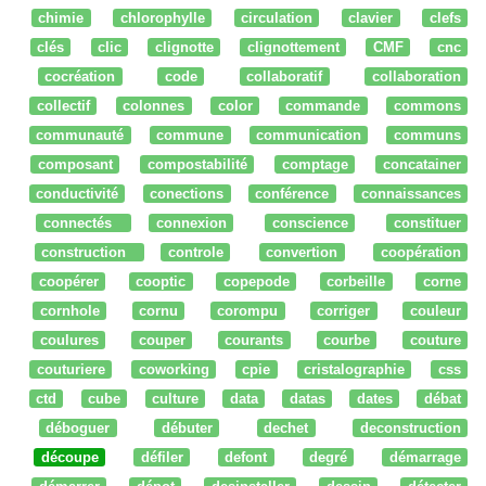
chimie
chlorophylle
circulation
clavier
clefs
clés
clic
clignotte
clignottement
CMF
cnc
cocréation
code
collaboratif
collaboration
collectif
colonnes
color
commande
commons
communauté
commune
communication
communs
composant
compostabilité
comptage
concatainer
conductivité
conections
conférence
connaissances
connectés
connexion
conscience
constituer
construction
controle
convertion
coopération
coopérer
cooptic
copepode
corbeille
corne
cornhole
cornu
corompu
corriger
couleur
coulures
couper
courants
courbe
couture
couturiere
coworking
cpie
cristalographie
css
ctd
cube
culture
data
datas
dates
débat
déboguer
débuter
dechet
deconstruction
découpe
défiler
defont
degré
démarrage