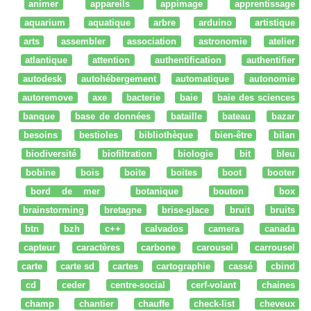
animer
appareils
appimage
apprentissage
aquarium
aquatique
arbre
arduino
artistique
arts
assembler
association
astronomie
atelier
atlantique
attention
authentification
authentifier
autodesk
autohébergement
automatique
autonomie
autoremove
axe
bacterie
baie
baie des sciences
banque
base de données
bataille
bateau
bazar
besoins
bestioles
bibliothèque
bien-être
bilan
biodiversité
biofiltration
biologie
bit
bleu
bobine
bois
boite
boites
boot
booter
bord de mer
botanique
bouton
box
brainstorming
bretagne
brise-glace
bruit
bruits
btn
bzh
c++
calvados
camera
canada
capteur
caractères
carbone
carousel
carrousel
carte
carte sd
cartes
cartographie
cassé
cbind
cd
ceder
centre-social
cerf-volant
chaines
champ
chantier
chauffe
check-list
cheveux