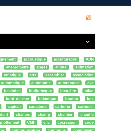
gnement
accoustique
acculturation
ADN
anemomètre
anges
animal
animation
artistique
arts
assembler
association
automatique
autonomie
autoremove
axe
bestioles
bibliothèque
bien-être
bilan
bord de mer
botanique
bouton
box
capteur
caractères
carbone
carousel
olant
chaines
champ
chantier
chauffe
ignottement
CMF
cnc
cocréation
code
ne
communication
communs
composant