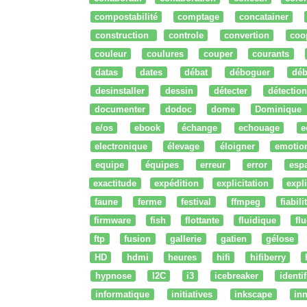
compostabilité
comptage
concatainer
construction
controle
convertion
coo
couleur
coulures
couper
courants
datas
dates
débat
déboguer
déb
desinstaller
dessin
détecter
détection
documenter
dodoc
dome
Dominique
e/os
ebook
échange
echouage
e
electronique
élevage
éloigner
emotio
equipe
équipes
erreur
error
esp
exactitude
expédition
explicitation
expli
faune
ferme
festival
ffmpeg
fiabili
firmware
fish
flottante
fluidique
fl
ftp
fusion
gallerie
gatien
gélose
HD
hdmi
heures
hifi
hifiberry
hypnose
I2C
i3
icebreaker
identi
informatique
initiatives
inkscape
in