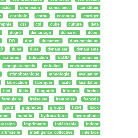
nectés
connexion
conscience
constituer
e
cornhole
cornu
corompu
corriger
raphie
css
ctd
cube
culture
data
t
degré
démarrage
démarrer
dépot
DIY
doc
document
documentation
20
dune
dure
dynamiser
dynamisme
ecritures
Education
EEDD
éfaroucher
enregistrements
entretien
environnement
ethnobotanique
ethnologie
evaluation
fabrication
fabriquer
facile
facilitation
filet
filets
filoguidé
filtreurs
firefox
formulaire
fraiseuse
framboise
français
goril
graphique
groupe
h264
hack
noid
humide
hydrocarbure
hydrophone
ression
imprimante
indésirable
indoor
artificielle
intelligence collective
interface