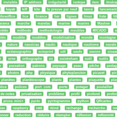
invisible
IP address
irrégularité
isotope
item
itinéra
kayak
kiff
kite
la preuve par neuf
lancé
lancement
libreoffice
lice
licence
lier
lignes
linux
liste
li
arama
marche
marelac
marine
marins
Maslow
météo
méthode
methodologie
meubles
MICADO
m
ités
modèle
modèles
modelisation
monde
montagne
e
nature
nausicaa
nautic
nautique
nautisme
navale
océanographie
octoprint
odt
oeufs
oeuvre
oisea
i
orne
orthographe
os
ouistreham
outil
outils
o
r
passation
patrons
paysage
peau
pêche
pedag
o
photos
php
physique
phytoplancton
picavet
pic
planètes
planktoscope
plante
plantes
plaquette
pla
lice
polices
port com
porte
potager
poulailler
 de notes
privatisation
problème
profil
profond
profo
prusa mini+
pycto
pyctogramme
python
QRcartes
ian
raspberry
raté
rbind
rechange
recherche
re
onner
reduction
réduire
réemploi
réflexion
reflexivité