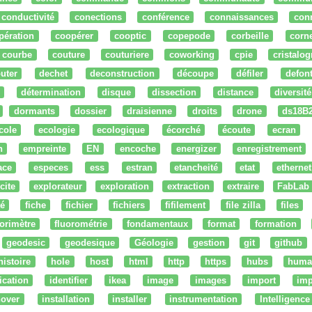
conductivité
conections
conférence
connaissances
con
pération
coopérer
cooptic
copepode
corbeille
corn
courbe
couture
couturiere
coworking
cpie
cristalog
uter
dechet
deconstruction
découpe
défiler
defon
détermination
disque
dissection
distance
diversité
dormants
dossier
draisienne
droits
drone
ds18B
cole
ecologie
ecologique
écorché
écoute
ecran
n
empreinte
EN
encoche
energizer
enregistrement
ace
especes
ess
estran
etancheité
etat
ethernet
cite
explorateur
exploration
extraction
extraire
FabLab
té
fiche
fichier
fichiers
fifilement
file zilla
files
uorimètre
fluorométrie
fondamentaux
format
formation
geodesic
geodesique
Géologie
gestion
git
github
histoire
hole
host
html
http
https
hubs
huma
fication
identifier
ikea
image
images
import
imp
nover
installation
installer
instrumentation
Intelligence 