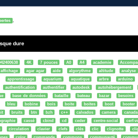
.
pertes
isque dure
042400638
4K
7 pouces
A0
A4
academie
Accompa
affichage
agar agar
aide
algorythme
altitude
analyse
apprentissage
aquarium
aquatique
arbre
arduino
authentification
authentifier
autodesk
autohébergement
ue
base de données
bataille
bateau
bazar
besoins
bleu
bobine
bois
boite
boites
boot
booter
it
bruits
btn
bzh
c++
calvados
camera
canada
ographie
cassé
cbind
cd
ceder
centre-social
cerf-v
e
circulation
clavier
clefs
clés
clic
clignotte
cl
nnes
color
commande
commons
communauté
commu