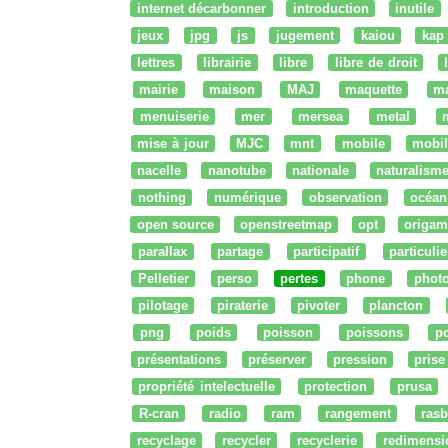
internet décarbonner
introduction
inutile
jeux
jpg
js
jugement
kaiou
kap
lettres
librairie
libre
libre de droit
mairie
maison
MAJ
maquette
m
menuiserie
mer
mersea
metal
mise à jour
MJC
mnt
mobile
mobil
nacelle
nanotube
nationale
naturalism
nothing
numérique
observation
océan
open source
openstreetmap
opt
origam
parallax
partage
participatif
particulie
Pelletier
perso
pertes
phone
phot
pilotage
piraterie
pivoter
plancton
png
poids
poisson
poissons
po
présentations
préserver
pression
prise
propriété intelectuelle
protection
prusa
R-cran
radio
ram
rangement
rasb
recyclage
recycler
recyclerie
redimensi