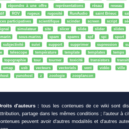
répondre à une offre
représentations
résau
reseau
tif
ROV
rugeux
rugosité
RunAudio
saint Brieuc
sa
ces participatives
scientifique
scinder
screen
script
sé
ignal
simulateur
site
slicer
slide
slider
slides
-marin
sous-marins
spam
spams
spf
spi
sport
subjectivité
suivi
support
supprimer
supression
su
e
telescope
température
template
templates
temps
topographie
tour
tourner
toxicité
transistors
transi
umap
usb
vecteurs
vectoriels
vent
vidéo
ville
ohost
yunohost
z
zoologie
zooplancon
Droits d'auteurs :
tous les contenues de ce wiki sont di
ttribution, partage dans les mêmes conditions ; l'auteur à c
ontenues peuvent avoir d'autres modalités et d'autres aute