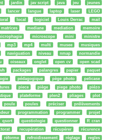
nt
jardin
jav script
java
jeu
jeunes
lancer
langue
laptop
laser
LEGO
ttoral
local
logiciel
Louis Derrac
mail
matrices
mediane
mediation
memoire
icrophagie
microscope
mini
ministre
mp3
mp4
multi
musee
musiques
naviguation
niveau
nmap
normandie
u
oiseaux
onglet
open cv
open scad
vh
packages
palangres
papier
paquet
ogie
pédagogique
pège photo
pelicase
tures
piece
piège
piege photo
piézo
stique
plateforme
plen2
pliages
plot
poule
poules
préciser
prélèvements
ndeur
programmation
programmer
projet
qsort
questiologie
questionner
R cran
ctorat
recupération
récupérer
récurence
réforme
refroidissement
réglage
regles