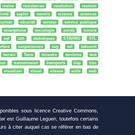
resine
resistances
resolution
reunion
linité
saphir
savoirs
science
sciences
curiser
sécurité
serveur
service_publique
smartphone
sociologie
sonde
sonore
sql
ssh
statistiques
STAVIRO
STL
rface
suspensivore
svg
svt
tabouret
terrain
Terre
terrestre
territoire
test
tion
transmission
transports
trap
troc
visualiser
visuel
vitesse
voile
web
sponibles sous licence Creative Commons,
iter est Guillaume Leguen, toutefois certains
urs à citer auquel cas se référer en bas de