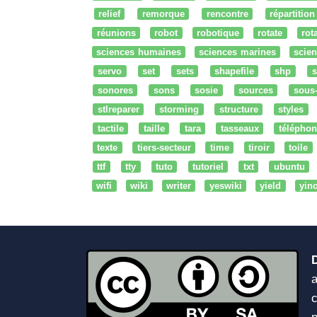
relief
remorque
rencontre
répartition
réunions
robot
robotique
rotate
rota
sciences humaines
sciences marines
scien
servo
set
sets
shapefile
shp
s
sonores
sons
sosie
sources
sous
stlreparer
storming
structure
styles
tactile
taille
tara
tasseaux
téléphon
texte
tiers-secteur
time
tiroir
toile
ttf
tty
tuto
tutoriel
txt
ubuntu
wifi
wiki
writer
yeswiki
yield
yin
a
c