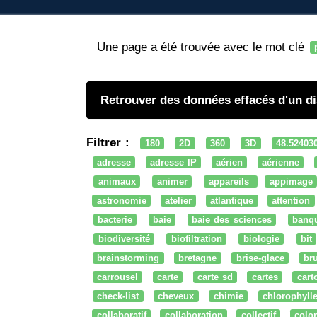
Une page a été trouvée avec le mot clé
Retrouver des données effacés d'un d
Filtrer :
180
2D
360
3D
48.52403
adresse
adresse IP
aérien
aérienne
animaux
animer
appareils
appimage
astronomie
atelier
atlantique
attention
bacterie
baie
baie des sciences
banq
biodiversité
biofiltration
biologie
bit
brainstorming
bretagne
brise-glace
bru
carrousel
carte
carte sd
cartes
cart
check-list
cheveux
chimie
chlorophyll
collaboratif
collaboration
collectif
colo