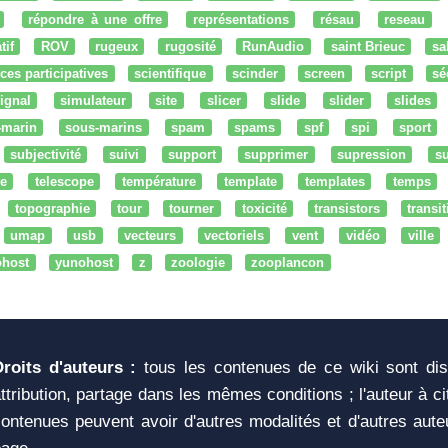
répondre à une offre
représentations
résau
reseau
tif
ROV
rugeux
rugosité
RunAudio
saint Brieuc
sa
ces participatives
scientifique
scinder
screen
script
sé
ignal
simulateur
site
slicer
slide
slider
slides
-marin
sous-marins
spam
spams
spf
spi
sport
subjectivité
suivi
support
supprimer
supression
su
e
telescope
température
template
templates
temps
topographie
tour
tourner
toxicité
transistors
transi
umap
usb
vecteurs
vectoriels
vent
vidéo
ville
ohost
yunohost
z
zoologie
zooplancon
Droits d'auteurs :
tous les contenues de ce wiki sont di
ttribution, partage dans les mêmes conditions ; l'auteur à c
ontenues peuvent avoir d'autres modalités et d'autres aute