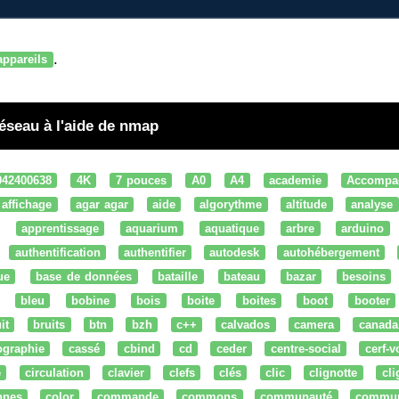
.
appareils
réseau à l'aide de nmap
042400638
4K
7 pouces
A0
A4
academie
Accompa
affichage
agar agar
aide
algorythme
altitude
analyse
apprentissage
aquarium
aquatique
arbre
arduino
authentification
authentifier
autodesk
autohébergement
ue
base de données
bataille
bateau
bazar
besoins
bleu
bobine
bois
boite
boites
boot
booter
it
bruits
btn
bzh
c++
calvados
camera
canada
ographie
cassé
cbind
cd
ceder
centre-social
cerf-v
e
circulation
clavier
clefs
clés
clic
clignotte
cl
nnes
color
commande
commons
communauté
commu