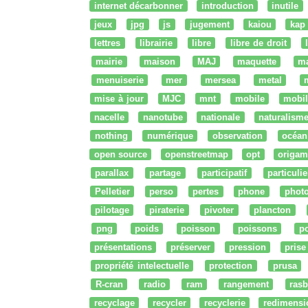
internet décarbonner
introduction
inutile
jeux
jpg
js
jugement
kaiou
kap
lettres
librairie
libre
libre de droit
mairie
maison
MAJ
maquette
m
menuiserie
mer
mersea
metal
mise à jour
MJC
mnt
mobile
mobil
nacelle
nanotube
nationale
naturalism
nothing
numérique
observation
océan
open source
openstreetmap
opt
origam
parallax
partage
participatif
particulie
Pelletier
perso
pertes
phone
phot
pilotage
piraterie
pivoter
plancton
png
poids
poisson
poissons
po
présentations
préserver
pression
prise
propriété intelectuelle
protection
prusa
R-cran
radio
ram
rangement
rasb
recyclage
recycler
recyclerie
redimensi