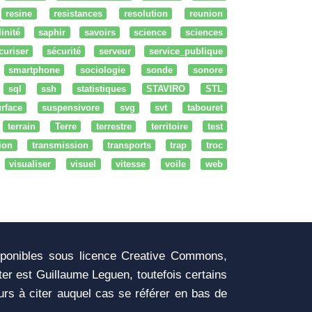
resine
resistances
resolution
reunion
linité
saphir
savoirs
science
sciences
curiser
sécurité
serveur
service_publique
smartphone
sociologie
sonde
sonore
sql
ssh
statistiques
STAVIRO
STL
rface
suspensivore
svg
svt
tabouret
terrain
Terre
terrestre
territoire
test
tion
transmission
transports
trap
troc
visualiser
visuel
vitesse
voile
web
sponibles sous licence Creative Commons,
iter est Guillaume Leguen, toutefois certains
urs à citer auquel cas se référer en bas de