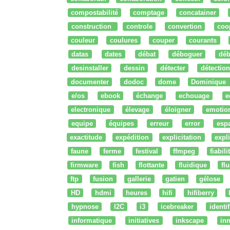
compostabilité
comptage
concatainer
construction
controle
convertion
coo
couleur
coulures
couper
courants
datas
dates
débat
déboguer
déb
desinstaller
dessin
détecter
détection
documenter
dodoc
dome
Dominique
e/os
ebook
échange
echouage
e
electronique
élevage
éloigner
emotio
equipe
équipes
erreur
error
esp
exactitude
expédition
explicitation
expli
faune
ferme
festival
ffmpeg
fiabili
firmware
fish
flottante
fluidique
fl
ftp
fusion
gallerie
gatien
gélose
HD
hdmi
heures
hifi
hifiberry
hypnose
I2C
i3
icebreaker
identi
informatique
initiatives
inkscape
in