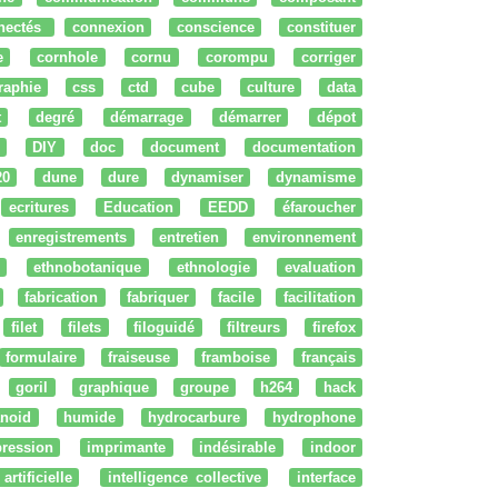
nectés
connexion
conscience
constituer
e
cornhole
cornu
corompu
corriger
raphie
css
ctd
cube
culture
data
t
degré
démarrage
démarrer
dépot
DIY
doc
document
documentation
20
dune
dure
dynamiser
dynamisme
ecritures
Education
EEDD
éfaroucher
enregistrements
entretien
environnement
ethnobotanique
ethnologie
evaluation
fabrication
fabriquer
facile
facilitation
filet
filets
filoguidé
filtreurs
firefox
formulaire
fraiseuse
framboise
français
goril
graphique
groupe
h264
hack
noid
humide
hydrocarbure
hydrophone
ression
imprimante
indésirable
indoor
artificielle
intelligence collective
interface