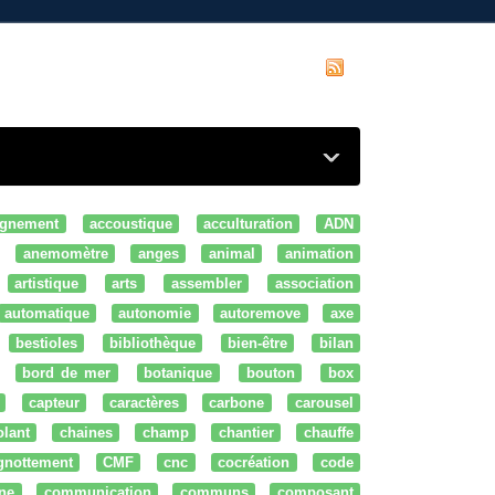
gnement
accoustique
acculturation
ADN
anemomètre
anges
animal
animation
artistique
arts
assembler
association
automatique
autonomie
autoremove
axe
bestioles
bibliothèque
bien-être
bilan
bord de mer
botanique
bouton
box
capteur
caractères
carbone
carousel
olant
chaines
champ
chantier
chauffe
ignottement
CMF
cnc
cocréation
code
ne
communication
communs
composant