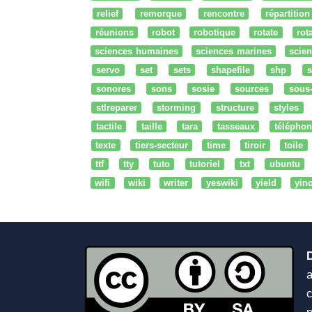
relief
remorque
rencontre
répartition
réunions
robot
robotique
rotate
rota
sciences humaines
sciences marines
scien
servo
set
sets
shapefile
shp
s
sonores
sons
sosie
sources
sous
stlreparer
storming
structure
styles
tactile
taille
tara
tasseaux
téléphon
texte
tiers-secteur
time
tiroir
toile
ttf
tty
tuto
tutoriel
txt
ubuntu
wifi
wiki
writer
yeswiki
yield
yin
a
c