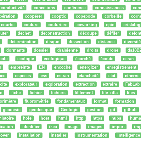
conductivité
conections
conférence
connaissances
con
pération
coopérer
cooptic
copepode
corbeille
corn
courbe
couture
couturiere
coworking
cpie
cristalog
uter
dechet
deconstruction
découpe
défiler
defon
détermination
disque
dissection
distance
diversité
dormants
dossier
draisienne
droits
drone
ds18B
cole
ecologie
ecologique
écorché
écoute
ecran
n
empreinte
EN
encoche
energizer
enregistrement
ace
especes
ess
estran
etancheité
etat
ethernet
cite
explorateur
exploration
extraction
extraire
FabLab
té
fiche
fichier
fichiers
fifilement
file zilla
files
uorimètre
fluorométrie
fondamentaux
format
formation
geodesic
geodesique
Géologie
gestion
git
github
histoire
hole
host
html
http
https
hubs
huma
fication
identifier
ikea
image
images
import
imp
nover
installation
installer
instrumentation
Intelligence 