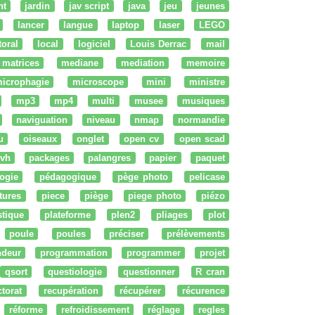
nt
jardin
jav script
java
jeu
jeunes
lancer
langue
laptop
laser
LEGO
ttoral
local
logiciel
Louis Derrac
mail
matrices
mediane
mediation
memoire
icrophagie
microscope
mini
ministre
mp3
mp4
multi
musee
musiques
naviguation
niveau
nmap
normandie
u
oiseaux
onglet
open cv
open scad
vh
packages
palangres
papier
paquet
ogie
pédagogique
pège photo
pelicase
tures
piece
piège
piege photo
piézo
stique
plateforme
plen2
pliages
plot
poule
poules
préciser
prélèvements
ndeur
programmation
programmer
projet
qsort
questiologie
questionner
R cran
ctorat
recupération
récupérer
récurence
réforme
refroidissement
réglage
regles