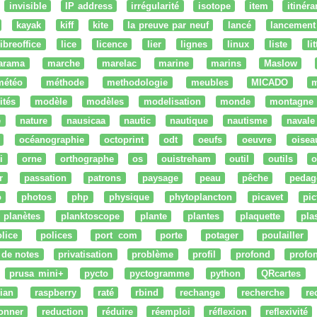
invisible
IP address
irrégularité
isotope
item
itinéra
kayak
kiff
kite
la preuve par neuf
lancé
lancement
libreoffice
lice
licence
lier
lignes
linux
liste
li
arama
marche
marelac
marine
marins
Maslow
météo
méthode
methodologie
meubles
MICADO
m
ités
modèle
modèles
modelisation
monde
montagne
e
nature
nausicaa
nautic
nautique
nautisme
navale
océanographie
octoprint
odt
oeufs
oeuvre
oisea
i
orne
orthographe
os
ouistreham
outil
outils
o
r
passation
patrons
paysage
peau
pêche
pedag
o
photos
php
physique
phytoplancton
picavet
pic
planètes
planktoscope
plante
plantes
plaquette
pla
lice
polices
port com
porte
potager
poulailler
 de notes
privatisation
problème
profil
profond
profo
prusa mini+
pycto
pyctogramme
python
QRcartes
ian
raspberry
raté
rbind
rechange
recherche
re
onner
reduction
réduire
réemploi
réflexion
reflexivité