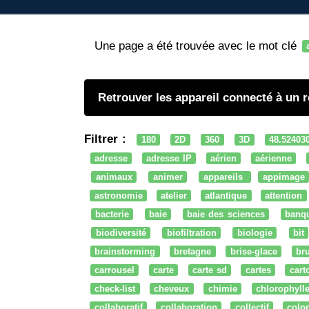
Une page a été trouvée avec le mot clé
Retrouver les appareil connecté à un 
Filtrer :
180
2D
360
3D
48.52403
adresse
adresse IP
aérien
aérienne
animaux
animer
appareils
appimage
astronomie
atelier
atlantique
attention
bacterie
baie
baie des sciences
banq
biodiversité
biofiltration
biologie
bit
brainstorming
bretagne
brise-glace
bru
carrousel
carte
carte sd
cartes
cart
check-list
cheveux
chimie
chlorophyll
collaboratif
collaboration
collectif
colo