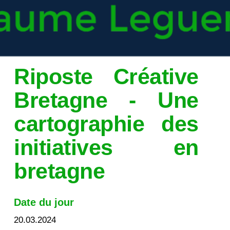
Riposte Créative
Bretagne - Une
cartographie des
initiatives en
bretagne
Date du jour
20.03.2024