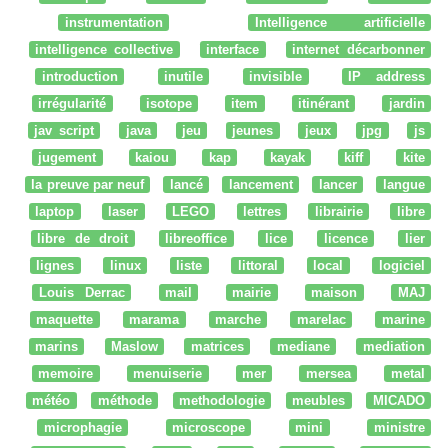
instrumentation
Intelligence artificielle
intelligence collective
interface
internet décarbonner
introduction
inutile
invisible
IP address
irrégularité
isotope
item
itinérant
jardin
jav script
java
jeu
jeunes
jeux
jpg
js
jugement
kaiou
kap
kayak
kiff
kite
la preuve par neuf
lancé
lancement
lancer
langue
laptop
laser
LEGO
lettres
librairie
libre
libre de droit
libreoffice
lice
licence
lier
lignes
linux
liste
littoral
local
logiciel
Louis Derrac
mail
mairie
maison
MAJ
maquette
marama
marche
marelac
marine
marins
Maslow
matrices
mediane
mediation
memoire
menuiserie
mer
mersea
metal
météo
méthode
methodologie
meubles
MICADO
microphagie
microscope
mini
ministre