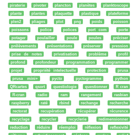
piraterie
pivoter
plancton
planètes
planktoscope
plante
plantes
plaquette
plastique
plateforme
plen2
pliages
plot
png
poids
poisson
poissons
police
polices
port com
porte
potager
poulailler
poule
poules
préciser
prélèvements
présentations
préserver
pression
prise de notes
privatisation
problème
profil
profond
profondeur
programmation
programmer
projet
propriété intelectuelle
protection
prusa
prusa mini+
pycto
pyctogramme
python
QRcartes
qsort
questiologie
questionner
R cran
R-cran
radio
ram
rangement
rasbian
raspberry
raté
rbind
rechange
recherche
rectorat
recupération
récupérer
récurence
recyclage
recycler
recyclerie
redimensionner
reduction
réduire
réemploi
réflexion
reflexivité