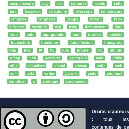
suspensivore
svg
svt
tabouret
tactile
taille
tara
tasseaux
téléphone
telescope
température
template
templates
temps
terrain
Terre
terrestre
territoire
test
texte
tiers-secteur
time
tiroir
toile
topographie
tour
tourner
toxicité
transistors
transition
transmission
transports
trap
troc
ttf
tty
tuto
tutoriel
txt
ubuntu
umap
usb
vecteurs
vectoriels
vent
vidéo
ville
visualiser
visuel
vitesse
voile
web
wifi
wiki
writer
yeswiki
yield
yinohost
yunohost
z
zoologie
zooplancon
Droits d'auteurs
:
tous les
contenues de ce