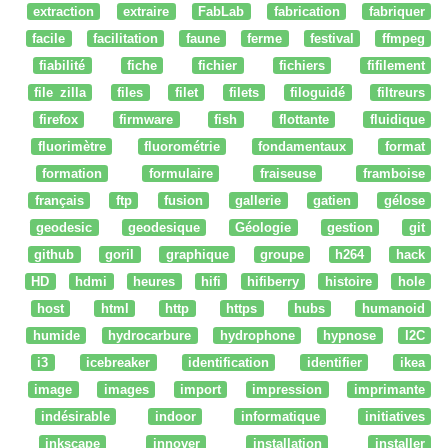
extraction
extraire
FabLab
fabrication
fabriquer
facile
facilitation
faune
ferme
festival
ffmpeg
fiabilité
fiche
fichier
fichiers
fifilement
file zilla
files
filet
filets
filoguidé
filtreurs
firefox
firmware
fish
flottante
fluidique
fluorimètre
fluorométrie
fondamentaux
format
formation
formulaire
fraiseuse
framboise
français
ftp
fusion
gallerie
gatien
gélose
geodesic
geodesique
Géologie
gestion
git
github
goril
graphique
groupe
h264
hack
HD
hdmi
heures
hifi
hifiberry
histoire
hole
host
html
http
https
hubs
humanoid
humide
hydrocarbure
hydrophone
hypnose
I2C
i3
icebreaker
identification
identifier
ikea
image
images
import
impression
imprimante
indésirable
indoor
informatique
initiatives
inkscape
innover
installation
installer