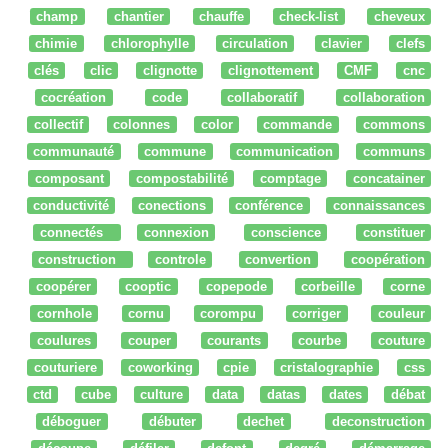
champ
chantier
chauffe
check-list
cheveux
chimie
chlorophylle
circulation
clavier
clefs
clés
clic
clignotte
clignottement
CMF
cnc
cocréation
code
collaboratif
collaboration
collectif
colonnes
color
commande
commons
communauté
commune
communication
communs
composant
compostabilité
comptage
concatainer
conductivité
conections
conférence
connaissances
connectés
connexion
conscience
constituer
construction
controle
convertion
coopération
coopérer
cooptic
copepode
corbeille
corne
cornhole
cornu
corompu
corriger
couleur
coulures
couper
courants
courbe
couture
couturiere
coworking
cpie
cristalographie
css
ctd
cube
culture
data
datas
dates
débat
déboguer
débuter
dechet
deconstruction