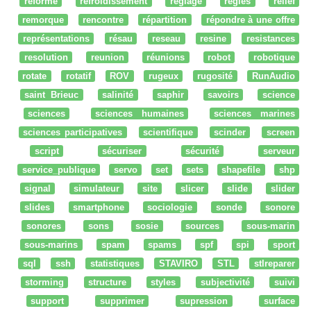
réforme
refroidissement
réglage
regles
relief
remorque
rencontre
répartition
répondre à une offre
représentations
résau
reseau
resine
resistances
resolution
reunion
réunions
robot
robotique
rotate
rotatif
ROV
rugeux
rugosité
RunAudio
saint Brieuc
salinité
saphir
savoirs
science
sciences
sciences humaines
sciences marines
sciences participatives
scientifique
scinder
screen
script
sécuriser
sécurité
serveur
service_publique
servo
set
sets
shapefile
shp
signal
simulateur
site
slicer
slide
slider
slides
smartphone
sociologie
sonde
sonore
sonores
sons
sosie
sources
sous-marin
sous-marins
spam
spams
spf
spi
sport
sql
ssh
statistiques
STAVIRO
STL
stlreparer
storming
structure
styles
subjectivité
suivi
support
supprimer
supression
surface