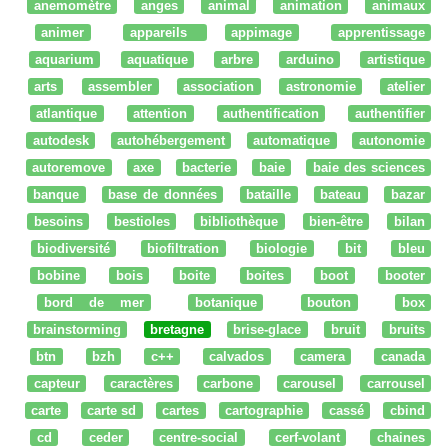
anemomètre
anges
animal
animation
animaux
animer
appareils
appimage
apprentissage
aquarium
aquatique
arbre
arduino
artistique
arts
assembler
association
astronomie
atelier
atlantique
attention
authentification
authentifier
autodesk
autohébergement
automatique
autonomie
autoremove
axe
bacterie
baie
baie des sciences
banque
base de données
bataille
bateau
bazar
besoins
bestioles
bibliothèque
bien-être
bilan
biodiversité
biofiltration
biologie
bit
bleu
bobine
bois
boite
boites
boot
booter
bord de mer
botanique
bouton
box
brainstorming
bretagne
brise-glace
bruit
bruits
btn
bzh
c++
calvados
camera
canada
capteur
caractères
carbone
carousel
carrousel
carte
carte sd
cartes
cartographie
cassé
cbind
cd
ceder
centre-social
cerf-volant
chaines