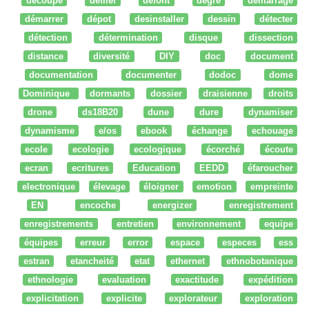
découpe
défiler
defont
degré
démarrage
démarrer
dépot
desinstaller
dessin
détecter
détection
détermination
disque
dissection
distance
diversité
DIY
doc
document
documentation
documenter
dodoc
dome
Dominique
dormants
dossier
draisienne
droits
drone
ds18B20
dune
dure
dynamiser
dynamisme
e/os
ebook
échange
echouage
ecole
ecologie
ecologique
écorché
écoute
ecran
ecritures
Education
EEDD
éfaroucher
electronique
élevage
éloigner
emotion
empreinte
EN
encoche
energizer
enregistrement
enregistrements
entretien
environnement
equipe
équipes
erreur
error
espace
especes
ess
estran
etancheité
etat
ethernet
ethnobotanique
ethnologie
evaluation
exactitude
expédition
explicitation
explicite
explorateur
exploration