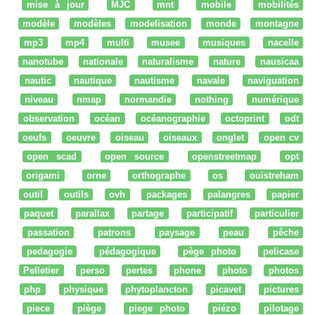
mise à jour
MJC
mnt
mobile
mobilités
modèle
modèles
modelisation
monde
montagne
mp3
mp4
multi
musee
musiques
nacelle
nanotube
nationale
naturalisme
nature
nausicaa
nautic
nautique
nautisme
navale
naviguation
niveau
nmap
normandie
nothing
numérique
observation
océan
océanographie
octoprint
odt
oeufs
oeuvre
oiseau
oiseaux
onglet
open cv
open scad
open source
openstreetmap
opt
origami
orne
orthographe
os
ouistreham
outil
outils
ovh
packages
palangres
papier
paquet
parallax
partage
participatif
particulier
passation
patrons
paysage
peau
pêche
pedagogie
pédagogique
pège photo
pelicase
Pelletier
perso
pertes
phone
photo
photos
php
physique
phytoplancton
picavet
pictures
piece
piège
piege photo
piézo
pilotage