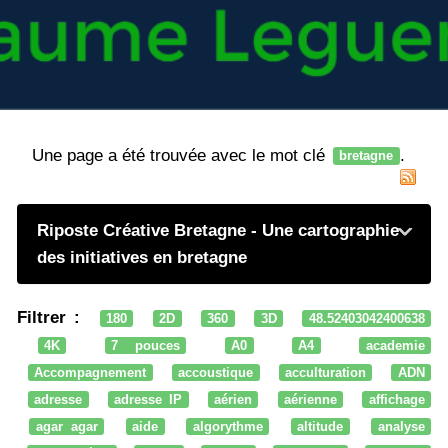
Une page a été trouvée avec le mot clé
.
bretagne
Riposte Créative Bretagne - Une cartographie
des initiatives en bretagne
Filtrer :
180
2D
360
3D
48.52403042400638
4K
7 pouces
A0
A4
academie
Accompagnement
accoustique
acculturation
ADN
adresse
adresse IP
aérien
aérienne
affichage
agar agar
aide
algorythme
altitude
analyse