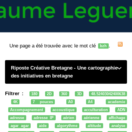
Une page a été trouvée avec le mot clé
.
bzh
Riposte Créative Bretagne - Une cartographie
des initiatives en bretagne
Filtrer :
180
2D
360
3D
48.52403042400638
4K
7 pouces
A0
A4
academie
Accompagnement
accoustique
acculturation
ADN
adresse
adresse IP
aérien
aérienne
affichage
agar agar
aide
algorythme
altitude
analyse