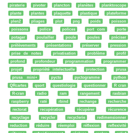
piraterie
pivoter
plancton
planètes
planktoscope
plante
plantes
plaquette
plastique
plateforme
plen2
pliages
plot
png
poids
poisson
poissons
police
polices
port com
porte
potager
poulailler
poule
poules
préciser
prélèvements
présentations
préserver
pression
prise de notes
privatisation
problème
profil
profond
profondeur
programmation
programmer
projet
propriété intelectuelle
protection
prusa
prusa mini+
pycto
pyctogramme
python
QRcartes
qsort
questiologie
questionner
R cran
R-cran
radio
ram
rangement
rasbian
raspberry
raté
rbind
rechange
recherche
rectorat
recupération
récupérer
récurence
recyclage
recycler
recyclerie
redimensionner
reduction
réduire
réemploi
réflexion
reflexivité