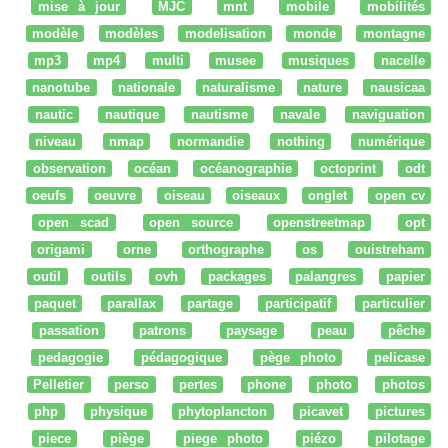
mise à jour
MJC
mnt
mobile
mobilités
modèle
modèles
modelisation
monde
montagne
mp3
mp4
multi
musee
musiques
nacelle
nanotube
nationale
naturalisme
nature
nausicaa
nautic
nautique
nautisme
navale
naviguation
niveau
nmap
normandie
nothing
numérique
observation
océan
océanographie
octoprint
odt
oeufs
oeuvre
oiseau
oiseaux
onglet
open cv
open scad
open source
openstreetmap
opt
origami
orne
orthographe
os
ouistreham
outil
outils
ovh
packages
palangres
papier
paquet
parallax
partage
participatif
particulier
passation
patrons
paysage
peau
pêche
pedagogie
pédagogique
pège photo
pelicase
Pelletier
perso
pertes
phone
photo
photos
php
physique
phytoplancton
picavet
pictures
piece
piège
piege photo
piézo
pilotage