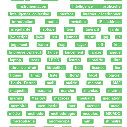
instrumentation
Intelligence artificielle
intelligence collective
interface
internet décarbonner
introduction
inutile
invisible
IP address
irrégularité
isotope
item
itinérant
jardin
jav script
java
jeu
jeunes
jeux
jpg
js
jugement
kaiou
kap
kayak
kiff
kite
la preuve par neuf
lancé
lancement
lancer
langue
laptop
laser
LEGO
lettres
librairie
libre
libre de droit
libreoffice
lice
licence
lier
lignes
linux
liste
littoral
local
logiciel
Louis Derrac
mail
mairie
maison
MAJ
maquette
marama
marche
marelac
marine
marins
Maslow
matrices
mediane
mediation
memoire
menuiserie
mer
mersea
metal
météo
méthode
methodologie
meubles
MICADO
microphagie
microscope
mini
ministre