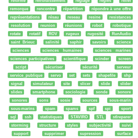
réforme
refroidissement
réglage
regles
relief
remorque
rencontre
répartition
répondre à une offre
représentations
résau
reseau
resine
resistances
resolution
reunion
réunions
robot
robotique
rotate
rotatif
ROV
rugeux
rugosité
RunAudio
saint Brieuc
salinité
saphir
savoirs
science
sciences
sciences humaines
sciences marines
sciences participatives
scientifique
scinder
screen
script
sécuriser
sécurité
serveur
service_publique
servo
set
sets
shapefile
shp
signal
simulateur
site
slicer
slide
slider
slides
smartphone
sociologie
sonde
sonore
sonores
sons
sosie
sources
sous-marin
sous-marins
spam
spams
spf
spi
sport
sql
ssh
statistiques
STAVIRO
STL
stlreparer
storming
structure
styles
subjectivité
suivi
support
supprimer
supression
surface