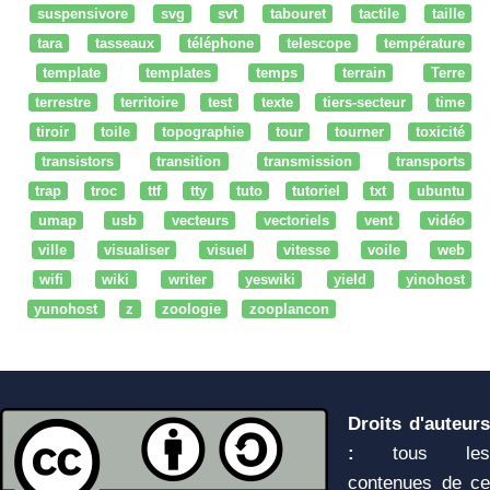
suspensivore
svg
svt
tabouret
tactile
taille
tara
tasseaux
téléphone
telescope
température
template
templates
temps
terrain
Terre
terrestre
territoire
test
texte
tiers-secteur
time
tiroir
toile
topographie
tour
tourner
toxicité
transistors
transition
transmission
transports
trap
troc
ttf
tty
tuto
tutoriel
txt
ubuntu
umap
usb
vecteurs
vectoriels
vent
vidéo
ville
visualiser
visuel
vitesse
voile
web
wifi
wiki
writer
yeswiki
yield
yinohost
yunohost
z
zoologie
zooplancon
Droits d'auteurs
:
tous les
contenues de ce