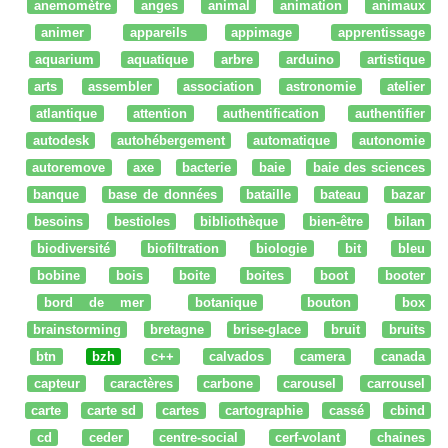
anemomètre
anges
animal
animation
animaux
animer
appareils
appimage
apprentissage
aquarium
aquatique
arbre
arduino
artistique
arts
assembler
association
astronomie
atelier
atlantique
attention
authentification
authentifier
autodesk
autohébergement
automatique
autonomie
autoremove
axe
bacterie
baie
baie des sciences
banque
base de données
bataille
bateau
bazar
besoins
bestioles
bibliothèque
bien-être
bilan
biodiversité
biofiltration
biologie
bit
bleu
bobine
bois
boite
boites
boot
booter
bord de mer
botanique
bouton
box
brainstorming
bretagne
brise-glace
bruit
bruits
btn
bzh
c++
calvados
camera
canada
capteur
caractères
carbone
carousel
carrousel
carte
carte sd
cartes
cartographie
cassé
cbind
cd
ceder
centre-social
cerf-volant
chaines