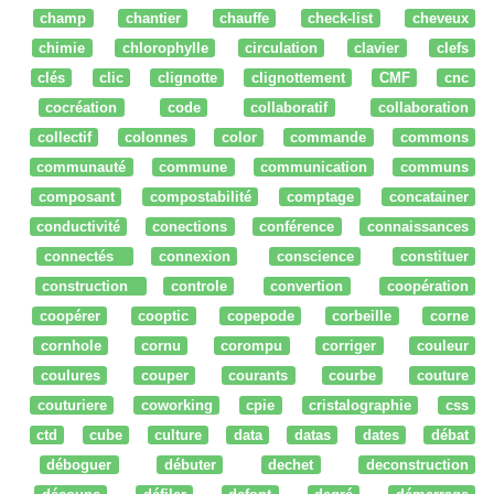
champ
chantier
chauffe
check-list
cheveux
chimie
chlorophylle
circulation
clavier
clefs
clés
clic
clignotte
clignottement
CMF
cnc
cocréation
code
collaboratif
collaboration
collectif
colonnes
color
commande
commons
communauté
commune
communication
communs
composant
compostabilité
comptage
concatainer
conductivité
conections
conférence
connaissances
connectés
connexion
conscience
constituer
construction
controle
convertion
coopération
coopérer
cooptic
copepode
corbeille
corne
cornhole
cornu
corompu
corriger
couleur
coulures
couper
courants
courbe
couture
couturiere
coworking
cpie
cristalographie
css
ctd
cube
culture
data
datas
dates
débat
déboguer
débuter
dechet
deconstruction