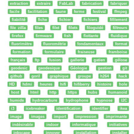
extraction
extraire
FabLab
fabrication
fabriquer
facile
facilitation
faune
ferme
festival
ffmpeg
fiabilité
fiche
fichier
fichiers
fifilement
file zilla
files
filet
filets
filoguidé
filtreurs
firefox
firmware
fish
flottante
fluidique
fluorimètre
fluorométrie
fondamentaux
format
formation
formulaire
fraiseuse
framboise
français
ftp
fusion
gallerie
gatien
gélose
geodesic
geodesique
Géologie
gestion
git
github
goril
graphique
groupe
h264
hack
HD
hdmi
heures
hifi
hifiberry
histoire
hole
host
html
http
https
hubs
humanoid
humide
hydrocarbure
hydrophone
hypnose
I2C
i3
icebreaker
identification
identifier
ikea
image
images
import
impression
imprimante
indésirable
indoor
informatique
initiatives
inkscape
innover
installation
installer