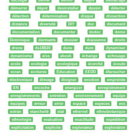
découpe
défiler
defont
degré
démarrage
démarrer
dépot
desinstaller
dessin
détecter
détection
détermination
disque
dissection
distance
diversité
DIY
doc
document
documentation
documenter
dodoc
dome
Dominique
dormants
dossier
draisienne
droits
drone
ds18B20
dune
dure
dynamiser
dynamisme
e/os
ebook
échange
echouage
ecole
ecologie
ecologique
écorché
écoute
ecran
ecritures
Education
EEDD
éfaroucher
electronique
élevage
éloigner
emotion
empreinte
EN
encoche
energizer
enregistrement
enregistrements
entretien
environnement
equipe
équipes
erreur
error
espace
especes
ess
estran
etancheité
etat
ethernet
ethnobotanique
ethnologie
evaluation
exactitude
expédition
explicitation
explicite
explorateur
exploration