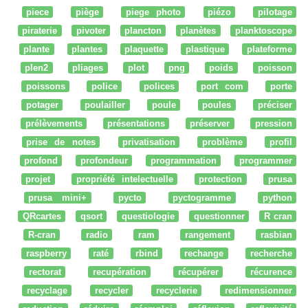
piece
piège
piege photo
piézo
pilotage
piraterie
pivoter
plancton
planètes
planktoscope
plante
plantes
plaquette
plastique
plateforme
plen2
pliages
plot
png
poids
poisson
poissons
police
polices
port com
porte
potager
poulailler
poule
poules
préciser
prélèvements
présentations
préserver
pression
prise de notes
privatisation
problème
profil
profond
profondeur
programmation
programmer
projet
propriété intelectuelle
protection
prusa
prusa mini+
pycto
pyctogramme
python
QRcartes
qsort
questiologie
questionner
R cran
R-cran
radio
ram
rangement
rasbian
raspberry
raté
rbind
rechange
recherche
rectorat
recupération
récupérer
récurence
recyclage
recycler
recyclerie
redimensionner