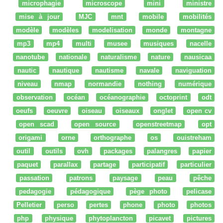
microphagie
microscope
mini
ministre
mise à jour
MJC
mnt
mobile
mobilités
modèle
modèles
modelisation
monde
montagne
mp3
mp4
multi
musee
musiques
nacelle
nanotube
nationale
naturalisme
nature
nausicaa
nautic
nautique
nautisme
navale
naviguation
niveau
nmap
normandie
nothing
numérique
observation
océan
océanographie
octoprint
odt
oeufs
oeuvre
oiseau
oiseaux
onglet
open cv
open scad
open source
openstreetmap
opt
origami
orne
orthographe
os
ouistreham
outil
outils
ovh
packages
palangres
papier
paquet
parallax
partage
participatif
particulier
passation
patrons
paysage
peau
pêche
pedagogie
pédagogique
pège photo
pelicase
Pelletier
perso
pertes
phone
photo
photos
php
physique
phytoplancton
picavet
pictures