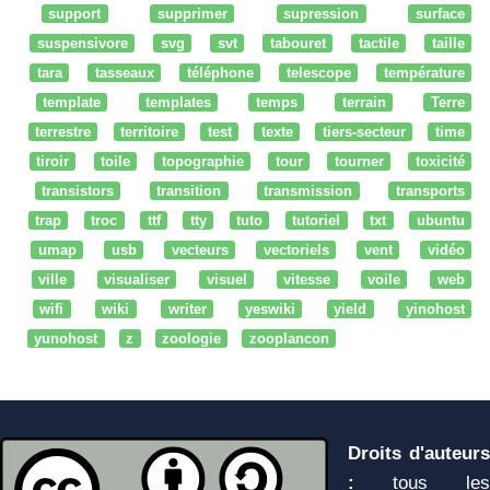
support
supprimer
supression
surface
suspensivore
svg
svt
tabouret
tactile
taille
tara
tasseaux
téléphone
telescope
température
template
templates
temps
terrain
Terre
terrestre
territoire
test
texte
tiers-secteur
time
tiroir
toile
topographie
tour
tourner
toxicité
transistors
transition
transmission
transports
trap
troc
ttf
tty
tuto
tutoriel
txt
ubuntu
umap
usb
vecteurs
vectoriels
vent
vidéo
ville
visualiser
visuel
vitesse
voile
web
wifi
wiki
writer
yeswiki
yield
yinohost
yunohost
z
zoologie
zooplancon
Droits d'auteurs
:
tous les