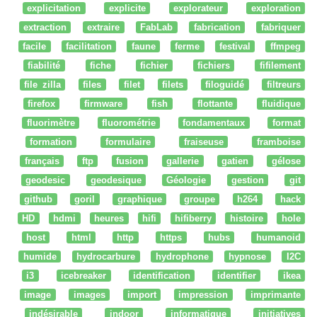
explicitation
explicite
explorateur
exploration
extraction
extraire
FabLab
fabrication
fabriquer
facile
facilitation
faune
ferme
festival
ffmpeg
fiabilité
fiche
fichier
fichiers
fifilement
file zilla
files
filet
filets
filoguidé
filtreurs
firefox
firmware
fish
flottante
fluidique
fluorimètre
fluorométrie
fondamentaux
format
formation
formulaire
fraiseuse
framboise
français
ftp
fusion
gallerie
gatien
gélose
geodesic
geodesique
Géologie
gestion
git
github
goril
graphique
groupe
h264
hack
HD
hdmi
heures
hifi
hifiberry
histoire
hole
host
html
http
https
hubs
humanoid
humide
hydrocarbure
hydrophone
hypnose
I2C
i3
icebreaker
identification
identifier
ikea
image
images
import
impression
imprimante
indésirable
indoor
informatique
initiatives