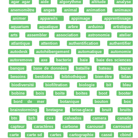
agar agar
aide
algorythme
altitude
analyse
anemomètre
anges
animal
animation
animaux
animer
appareils
appimage
apprentissage
aquarium
aquatique
arbre
arduino
artistique
arts
assembler
association
astronomie
atelier
atlantique
attention
authentification
authentifier
autodesk
autohébergement
automatique
autonomie
autoremove
axe
bacterie
baie
baie des sciences
banque
base de données
bataille
bateau
bazar
besoins
bestioles
bibliothèque
bien-être
bilan
biodiversité
biofiltration
biologie
bit
bleu
bobine
bois
boite
boites
boot
booter
bord de mer
botanique
bouton
box
brainstorming
bretagne
brise-glace
bruit
bruits
btn
bzh
c++
calvados
camera
canada
capteur
caractères
carbone
carousel
carrousel
carte
carte sd
cartes
cartographie
cassé
cbind