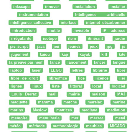
inkscape
innover
installation
installer
instrumentation
Intelligence artificielle
intelligence collective
interface
internet décarbonner
introduction
inutile
invisible
IP address
irrégularité
isotope
item
itinérant
jardin
jav script
java
jeu
jeunes
jeux
jpg
js
jugement
kaiou
kap
kayak
kiff
kite
la preuve par neuf
lancé
lancement
lancer
langue
laptop
laser
LEGO
lettres
librairie
libre
libre de droit
libreoffice
lice
licence
lier
lignes
linux
liste
littoral
local
logiciel
Louis Derrac
mail
mairie
maison
MAJ
maquette
marama
marche
marelac
marine
marins
Maslow
matrices
mediane
mediation
memoire
menuiserie
mer
mersea
metal
météo
méthode
methodologie
meubles
MICADO