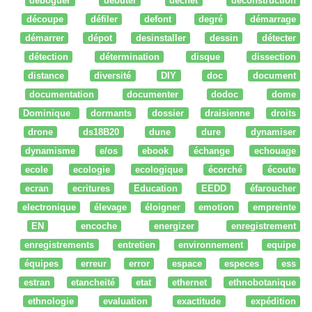
déboguer
débuter
dechet
deconstruction
découpe
défiler
defont
degré
démarrage
démarrer
dépot
desinstaller
dessin
détecter
détection
détermination
disque
dissection
distance
diversité
DIY
doc
document
documentation
documenter
dodoc
dome
Dominique
dormants
dossier
draisienne
droits
drone
ds18B20
dune
dure
dynamiser
dynamisme
e/os
ebook
échange
echouage
ecole
ecologie
ecologique
écorché
écoute
ecran
ecritures
Education
EEDD
éfaroucher
electronique
élevage
éloigner
emotion
empreinte
EN
encoche
energizer
enregistrement
enregistrements
entretien
environnement
equipe
équipes
erreur
error
espace
especes
ess
estran
etancheité
etat
ethernet
ethnobotanique
ethnologie
evaluation
exactitude
expédition