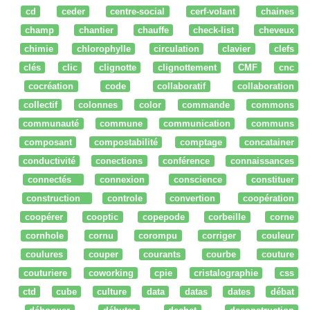
cd
ceder
centre-social
cerf-volant
chaines
champ
chantier
chauffe
check-list
cheveux
chimie
chlorophylle
circulation
clavier
clefs
clés
clic
clignotte
clignottement
CMF
cnc
cocréation
code
collaboratif
collaboration
collectif
colonnes
color
commande
commons
communauté
commune
communication
communs
composant
compostabilité
comptage
concatainer
conductivité
conections
conférence
connaissances
connectés
connexion
conscience
constituer
construction
controle
convertion
coopération
coopérer
cooptic
copepode
corbeille
corne
cornhole
cornu
corompu
corriger
couleur
coulures
couper
courants
courbe
couture
couturiere
coworking
cpie
cristalographie
css
ctd
cube
culture
data
datas
dates
débat