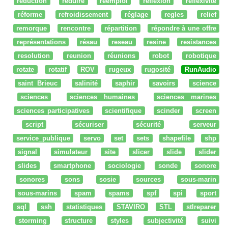
reduction
réduire
réemploi
réflexion
reflexivité
réforme
refroidissement
réglage
regles
relief
remorque
rencontre
répartition
répondre à une offre
représentations
résau
reseau
resine
resistances
resolution
reunion
réunions
robot
robotique
rotate
rotatif
ROV
rugeux
rugosité
RunAudio
saint Brieuc
salinité
saphir
savoirs
science
sciences
sciences humaines
sciences marines
sciences participatives
scientifique
scinder
screen
script
sécuriser
sécurité
serveur
service_publique
servo
set
sets
shapefile
shp
signal
simulateur
site
slicer
slide
slider
slides
smartphone
sociologie
sonde
sonore
sonores
sons
sosie
sources
sous-marin
sous-marins
spam
spams
spf
spi
sport
sql
ssh
statistiques
STAVIRO
STL
stlreparer
storming
structure
styles
subjectivité
suivi