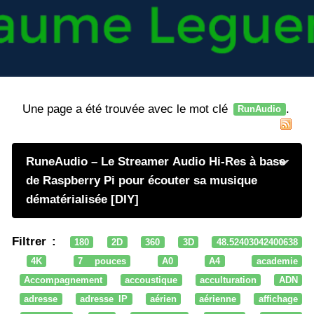
Une page a été trouvée avec le mot clé
.
RunAudio
RuneAudio – Le Streamer Audio Hi-Res à base
de Raspberry Pi pour écouter sa musique
dématérialisée [DIY]
Filtrer :
180
2D
360
3D
48.52403042400638
4K
7 pouces
A0
A4
academie
Accompagnement
accoustique
acculturation
ADN
adresse
adresse IP
aérien
aérienne
affichage