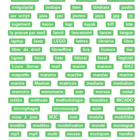
irrégularité
isotope
item
itinérant
jardin
jav script
java
jeu
jeunes
jeux
jpg
js
jugement
kaiou
kap
kayak
kiff
kite
la preuve par neuf
lancé
lancement
lancer
langue
laptop
laser
LEGO
lettres
librairie
libre
libre de droit
libreoffice
lice
licence
lier
lignes
linux
liste
littoral
local
logiciel
Louis Derrac
mail
mairie
maison
MAJ
maquette
marama
marche
marelac
marine
marins
Maslow
matrices
mediane
mediation
memoire
menuiserie
mer
mersea
metal
météo
méthode
methodologie
meubles
MICADO
microphagie
microscope
mini
ministre
mise à jour
MJC
mnt
mobile
mobilités
modèle
modèles
modelisation
monde
montagne
mp3
mp4
multi
musee
musiques
nacelle