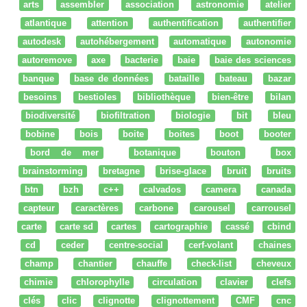
arts
assembler
association
astronomie
atelier
atlantique
attention
authentification
authentifier
autodesk
autohébergement
automatique
autonomie
autoremove
axe
bacterie
baie
baie des sciences
banque
base de données
bataille
bateau
bazar
besoins
bestioles
bibliothèque
bien-être
bilan
biodiversité
biofiltration
biologie
bit
bleu
bobine
bois
boite
boites
boot
booter
bord de mer
botanique
bouton
box
brainstorming
bretagne
brise-glace
bruit
bruits
btn
bzh
c++
calvados
camera
canada
capteur
caractères
carbone
carousel
carrousel
carte
carte sd
cartes
cartographie
cassé
cbind
cd
ceder
centre-social
cerf-volant
chaines
champ
chantier
chauffe
check-list
cheveux
chimie
chlorophylle
circulation
clavier
clefs
clés
clic
clignotte
clignottement
CMF
cnc