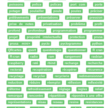
poissons
police
polices
port com
porte
potager
poulailler
poule
poules
préciser
prélèvements
présentations
préserver
pression
prise de notes
privatisation
problème
profil
profond
profondeur
programmation
programmer
projet
propriété intelectuelle
protection
prusa
prusa mini+
pycto
pyctogramme
python
QRcartes
qsort
questiologie
questionner
R cran
R-cran
radio
ram
rangement
rasbian
raspberry
raté
rbind
rechange
recherche
rectorat
recupération
récupérer
récurence
recyclage
recycler
recyclerie
redimensionner
reduction
réduire
réemploi
réflexion
reflexivité
réforme
refroidissement
réglage
regles
relief
remorque
rencontre
répartition
répondre à une offre
représentations
résau
reseau
resine
resistances