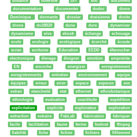
distance
diversité
DIY
doc
document
documentation
documenter
dodoc
dome
Dominique
dormants
dossier
draisienne
droits
drone
ds18B20
dune
dure
dynamiser
dynamisme
e/os
ebook
échange
echouage
ecole
ecologie
ecologique
écorché
écoute
ecran
ecritures
Education
EEDD
éfaroucher
electronique
élevage
éloigner
emotion
empreinte
EN
encoche
energizer
enregistrement
enregistrements
entretien
environnement
equipe
équipes
erreur
error
espace
especes
ess
estran
etancheité
etat
ethernet
ethnobotanique
ethnologie
evaluation
exactitude
expédition
explicitation
explicite
explorateur
exploration
extraction
extraire
FabLab
fabrication
fabriquer
facile
facilitation
faune
ferme
festival
ffmpeg
fiabilité
fiche
fichier
fichiers
fifilement