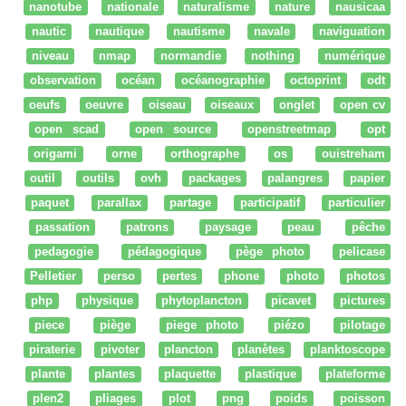
nanotube
nationale
naturalisme
nature
nausicaa
nautic
nautique
nautisme
navale
naviguation
niveau
nmap
normandie
nothing
numérique
observation
océan
océanographie
octoprint
odt
oeufs
oeuvre
oiseau
oiseaux
onglet
open cv
open scad
open source
openstreetmap
opt
origami
orne
orthographe
os
ouistreham
outil
outils
ovh
packages
palangres
papier
paquet
parallax
partage
participatif
particulier
passation
patrons
paysage
peau
pêche
pedagogie
pédagogique
pège photo
pelicase
Pelletier
perso
pertes
phone
photo
photos
php
physique
phytoplancton
picavet
pictures
piece
piège
piege photo
piézo
pilotage
piraterie
pivoter
plancton
planètes
planktoscope
plante
plantes
plaquette
plastique
plateforme
plen2
pliages
plot
png
poids
poisson