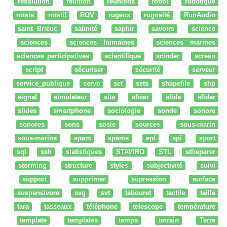
resolution
reunion
réunions
robot
robotique
rotate
rotatif
ROV
rugeux
rugosité
RunAudio
saint Brieuc
salinité
saphir
savoirs
science
sciences
sciences humaines
sciences marines
sciences participatives
scientifique
scinder
screen
script
sécuriser
sécurité
serveur
service_publique
servo
set
sets
shapefile
shp
signal
simulateur
site
slicer
slide
slider
slides
smartphone
sociologie
sonde
sonore
sonores
sons
sosie
sources
sous-marin
sous-marins
spam
spams
spf
spi
sport
sql
ssh
statistiques
STAVIRO
STL
stlreparer
storming
structure
styles
subjectivité
suivi
support
supprimer
supression
surface
suspensivore
svg
svt
tabouret
tactile
taille
tara
tasseaux
téléphone
telescope
température
template
templates
temps
terrain
Terre