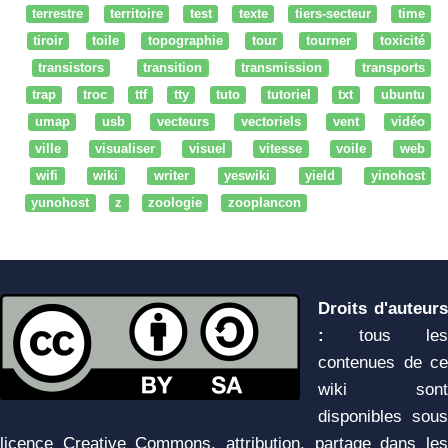
terrestre
territoire
test
texte
tiers-secteur
time
tiroir
toile
topographie
tour
tourner
toxicité
transistors
transition
transmission
transports
trap
troc
ttf
tty
tuto
tutoriel
txt
ubuntu
umap
usb
vecteurs
vectoriels
vent
vidéo
ville
visualiser
visuel
vitesse
voile
web
wifi
wiki
writer
yeswiki
yield
yinohost
yunohost
z
zoologie
zooplancon
Droits d'auteurs
:
tous les
contenues de ce
wiki sont
disponibles sous
licence Creative Commons, attribution, partage dans les