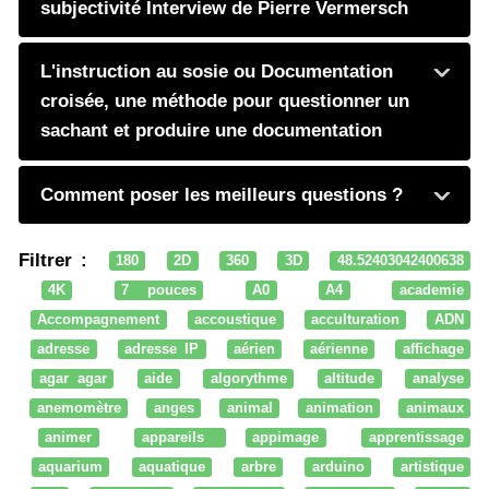
subjectivité Interview de Pierre Vermersch
L'instruction au sosie ou Documentation
croisée, une méthode pour questionner un
sachant et produire une documentation
Comment poser les meilleurs questions ?
Filtrer :
180
2D
360
3D
48.52403042400638
4K
7 pouces
A0
A4
academie
Accompagnement
accoustique
acculturation
ADN
adresse
adresse IP
aérien
aérienne
affichage
agar agar
aide
algorythme
altitude
analyse
anemomètre
anges
animal
animation
animaux
animer
appareils
appimage
apprentissage
aquarium
aquatique
arbre
arduino
artistique