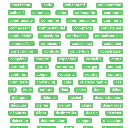
cocréation
code
collaboratif
collaboration
collectif
colonnes
color
commande
commons
communauté
commune
communication
communs
composant
compostabilité
comptage
concatainer
conductivité
conections
conférence
connaissances
connectés
connexion
conscience
constituer
construction
controle
convertion
coopération
coopérer
cooptic
copepode
corbeille
corne
cornhole
cornu
corompu
corriger
couleur
coulures
couper
courants
courbe
couture
couturiere
coworking
cpie
cristalographie
css
ctd
cube
culture
data
datas
dates
débat
déboguer
débuter
dechet
deconstruction
découpe
défiler
defont
degré
démarrage
démarrer
dépot
desinstaller
dessin
détecter
détection
détermination
disque
dissection