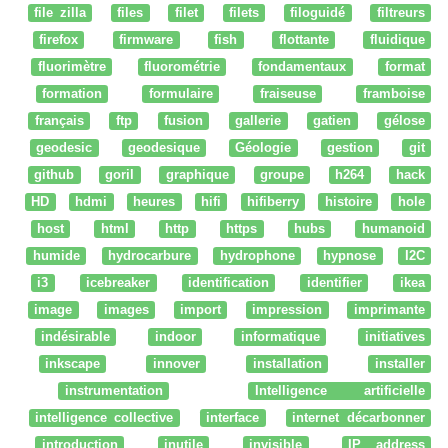
file zilla
files
filet
filets
filoguidé
filtreurs
firefox
firmware
fish
flottante
fluidique
fluorimètre
fluorométrie
fondamentaux
format
formation
formulaire
fraiseuse
framboise
français
ftp
fusion
gallerie
gatien
gélose
geodesic
geodesique
Géologie
gestion
git
github
goril
graphique
groupe
h264
hack
HD
hdmi
heures
hifi
hifiberry
histoire
hole
host
html
http
https
hubs
humanoid
humide
hydrocarbure
hydrophone
hypnose
I2C
i3
icebreaker
identification
identifier
ikea
image
images
import
impression
imprimante
indésirable
indoor
informatique
initiatives
inkscape
innover
installation
installer
instrumentation
Intelligence artificielle
intelligence collective
interface
internet décarbonner
introduction
inutile
invisible
IP address