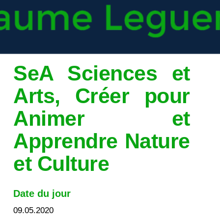
SeA Sciences et
Arts, Créer pour
Animer et
Apprendre Nature
et Culture
Date du jour
09.05.2020