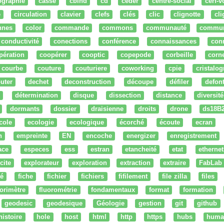
ographie
cassé
cbind
cd
ceder
centre-social
cerf-v
e
circulation
clavier
clefs
clés
clic
clignotte
cl
nnes
color
commande
commons
communauté
commu
conductivité
conections
conférence
connaissances
con
pération
coopérer
cooptic
copepode
corbeille
corn
courbe
couture
couturiere
coworking
cpie
cristalog
uter
dechet
deconstruction
découpe
défiler
defon
détermination
disque
dissection
distance
diversité
dormants
dossier
draisienne
droits
drone
ds18B
cole
ecologie
ecologique
écorché
écoute
ecran
n
empreinte
EN
encoche
energizer
enregistrement
ace
especes
ess
estran
etancheité
etat
ethernet
cite
explorateur
exploration
extraction
extraire
FabLab
té
fiche
fichier
fichiers
fifilement
file zilla
files
uorimètre
fluorométrie
fondamentaux
format
formation
geodesic
geodesique
Géologie
gestion
git
github
histoire
hole
host
html
http
https
hubs
huma