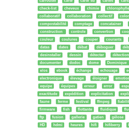
carrousel
carte
carte sd
cartes
cart
check-list
cheveux
chimie
chlorophyll
collaboratif
collaboration
collectif
colo
compostabilité
comptage
concatainer
construction
controle
convertion
coo
couleur
coulures
couper
courants
datas
dates
débat
déboguer
déb
desinstaller
dessin
détecter
détection
documenter
dodoc
dome
Dominique
e/os
ebook
échange
echouage
e
electronique
élevage
éloigner
emotio
equipe
équipes
erreur
error
esp
exactitude
expédition
explicitation
expli
faune
ferme
festival
ffmpeg
fiabili
firmware
fish
flottante
fluidique
fl
ftp
fusion
gallerie
gatien
gélose
HD
hdmi
heures
hifi
hifiberry