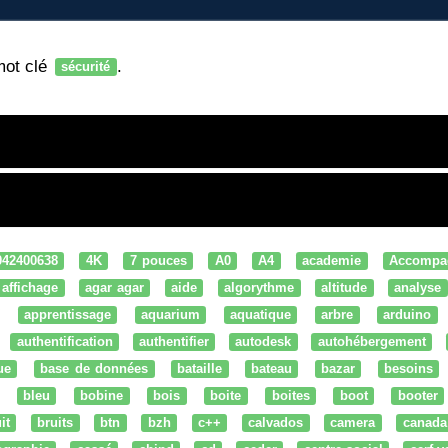
mot clé
.
sécurité
042400638
4K
7 pouces
A0
A4
academie
Accompa
affichage
agar agar
aide
algorythme
altitude
analyse
apprentissage
aquarium
aquatique
arbre
arduino
authentification
authentifier
autodesk
autohébergement
ue
base de données
bataille
bateau
bazar
besoins
bleu
bobine
bois
boite
boites
boot
booter
it
bruits
btn
bzh
c++
calvados
camera
canada