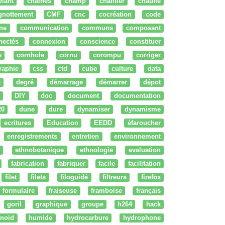
olant
chaines
champ
chantier
chauffe
ignottement
CMF
cnc
cocréation
code
ne
communication
communs
composant
nectés
connexion
conscience
constituer
e
cornhole
cornu
corompu
corriger
raphie
css
ctd
cube
culture
data
t
degré
démarrage
démarrer
dépot
DIY
doc
document
documentation
20
dune
dure
dynamiser
dynamisme
ecritures
Education
EEDD
éfaroucher
enregistrements
entretien
environnement
ethnobotanique
ethnologie
evaluation
fabrication
fabriquer
facile
facilitation
filet
filets
filoguidé
filtreurs
firefox
formulaire
fraiseuse
framboise
français
goril
graphique
groupe
h264
hack
noid
humide
hydrocarbure
hydrophone