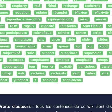
ian
raspberry
raté
rbind
rechange
recherche
re
onner
reduction
réduire
réemploi
réflexion
reflexivité
répondre à une offre
représentations
résau
reseau
tif
ROV
rugeux
rugosité
RunAudio
saint Brieuc
sa
ces participatives
scientifique
scinder
screen
script
sé
ignal
simulateur
site
slicer
slide
slider
slides
-marin
sous-marins
spam
spams
spf
spi
sport
subjectivité
suivi
support
supprimer
supression
su
e
telescope
température
template
templates
temps
topographie
tour
tourner
toxicité
transistors
transi
umap
usb
vecteurs
vectoriels
vent
vidéo
ville
ohost
yunohost
z
zoologie
zooplancon
Droits d'auteurs :
tous les contenues de ce wiki sont di