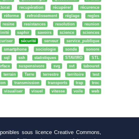
ctorat
recupération
récupérer
récurence
réforme
refroidissement
réglage
regles
resine
resistances
resolution
reunion
linité
saphir
savoirs
science
sciences
curiser
sécurité
serveur
service_publique
smartphone
sociologie
sonde
sonore
sql
ssh
statistiques
STAVIRO
STL
rface
suspensivore
svg
svt
tabouret
terrain
Terre
terrestre
territoire
test
tion
transmission
transports
trap
troc
visualiser
visuel
vitesse
voile
web
sponibles sous licence Creative Commons,