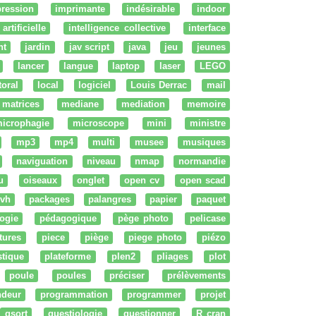
ression
imprimante
indésirable
indoor
artificielle
intelligence collective
interface
nt
jardin
jav script
java
jeu
jeunes
lancer
langue
laptop
laser
LEGO
ttoral
local
logiciel
Louis Derrac
mail
matrices
mediane
mediation
memoire
icrophagie
microscope
mini
ministre
mp3
mp4
multi
musee
musiques
naviguation
niveau
nmap
normandie
u
oiseaux
onglet
open cv
open scad
vh
packages
palangres
papier
paquet
ogie
pédagogique
pège photo
pelicase
tures
piece
piège
piege photo
piézo
stique
plateforme
plen2
pliages
plot
poule
poules
préciser
prélèvements
ndeur
programmation
programmer
projet
qsort
questiologie
questionner
R cran