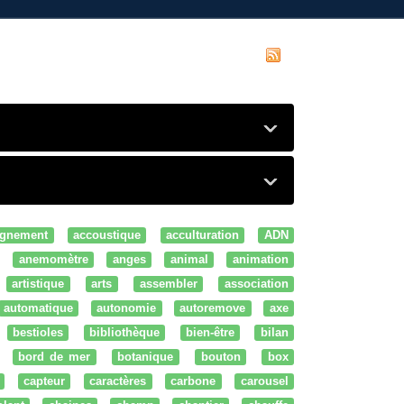
gnement
accoustique
acculturation
ADN
anemomètre
anges
animal
animation
artistique
arts
assembler
association
automatique
autonomie
autoremove
axe
bestioles
bibliothèque
bien-être
bilan
bord de mer
botanique
bouton
box
capteur
caractères
carbone
carousel