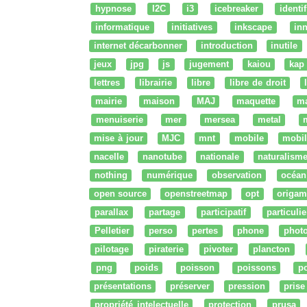
hypnose
I2C
i3
icebreaker
identi
informatique
initiatives
inkscape
in
internet décarbonner
introduction
inutile
jeux
jpg
js
jugement
kaiou
kap
lettres
librairie
libre
libre de droit
mairie
maison
MAJ
maquette
m
menuiserie
mer
mersea
metal
mise à jour
MJC
mnt
mobile
mobil
nacelle
nanotube
nationale
naturalism
nothing
numérique
observation
océan
open source
openstreetmap
opt
origam
parallax
partage
participatif
particulie
Pelletier
perso
pertes
phone
phot
pilotage
piraterie
pivoter
plancton
png
poids
poisson
poissons
po
présentations
préserver
pression
prise
propriété intelectuelle
protection
prusa