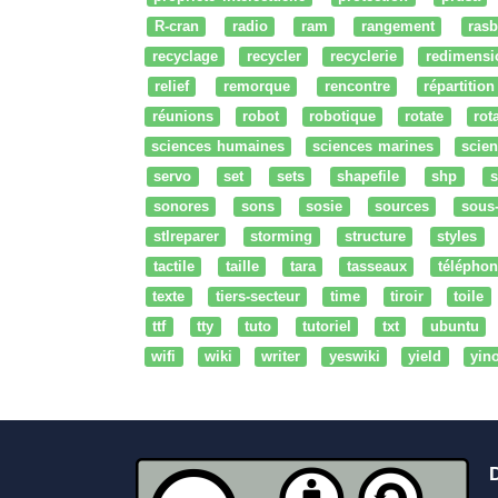
R-cran
radio
ram
rangement
rasb
recyclage
recycler
recyclerie
redimensi
relief
remorque
rencontre
répartition
réunions
robot
robotique
rotate
rota
sciences humaines
sciences marines
scien
servo
set
sets
shapefile
shp
s
sonores
sons
sosie
sources
sous
stlreparer
storming
structure
styles
tactile
taille
tara
tasseaux
téléphon
texte
tiers-secteur
time
tiroir
toile
ttf
tty
tuto
tutoriel
txt
ubuntu
wifi
wiki
writer
yeswiki
yield
yin