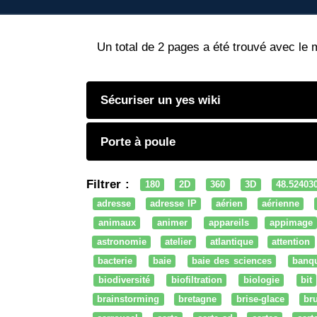
Un total de 2 pages a été trouvé avec le 
Sécuriser un yes wiki
Porte à poule
Filtrer :
180
2D
360
3D
48.52403
adresse
adresse IP
aérien
aérienne
animaux
animer
appareils
appimage
astronomie
atelier
atlantique
attention
bacterie
baie
baie des sciences
banq
biodiversité
biofiltration
biologie
bit
brainstorming
bretagne
brise-glace
bru