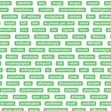
fication
identifier
ikea
image
images
import
imp
nover
installation
installer
instrumentation
Intelligence 
invisible
IP address
irrégularité
isotope
item
itinéra
kayak
kiff
kite
la preuve par neuf
lancé
lancement
libreoffice
lice
licence
lier
lignes
linux
liste
li
arama
marche
marelac
marine
marins
Maslow
météo
méthode
methodologie
meubles
MICADO
m
ités
modèle
modèles
modelisation
monde
montagne
e
nature
nausicaa
nautic
nautique
nautisme
navale
océanographie
octoprint
odt
oeufs
oeuvre
oisea
i
orne
orthographe
os
ouistreham
outil
outils
o
r
passation
patrons
paysage
peau
pêche
pedag
o
photos
php
physique
phytoplancton
picavet
pic
planètes
planktoscope
plante
plantes
plaquette
pla
lice
polices
port com
porte
potager
poulailler
 de notes
privatisation
problème
profil
profond
profo
prusa mini+
pycto
pyctogramme
python
QRcartes