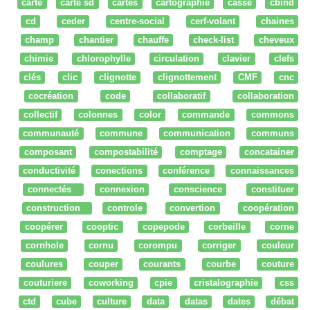
carte
carte sd
cartes
cartographie
cassé
cbind
cd
ceder
centre-social
cerf-volant
chaines
champ
chantier
chauffe
check-list
cheveux
chimie
chlorophylle
circulation
clavier
clefs
clés
clic
clignotte
clignottement
CMF
cnc
cocréation
code
collaboratif
collaboration
collectif
colonnes
color
commande
commons
communauté
commune
communication
communs
composant
compostabilité
comptage
concatainer
conductivité
conections
conférence
connaissances
connectés
connexion
conscience
constituer
construction
controle
convertion
coopération
coopérer
cooptic
copepode
corbeille
corne
cornhole
cornu
corompu
corriger
couleur
coulures
couper
courants
courbe
couture
couturiere
coworking
cpie
cristalographie
css
ctd
cube
culture
data
datas
dates
débat