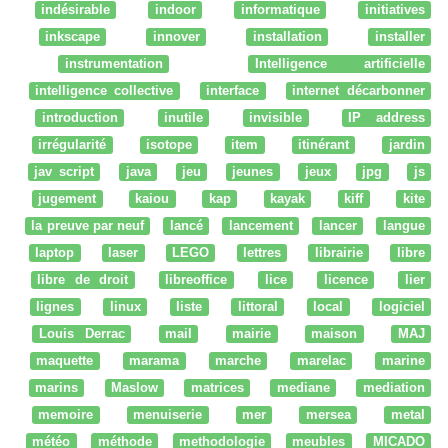
indésirable
indoor
informatique
initiatives
inkscape
innover
installation
installer
instrumentation
Intelligence artificielle
intelligence collective
interface
internet décarbonner
introduction
inutile
invisible
IP address
irrégularité
isotope
item
itinérant
jardin
jav script
java
jeu
jeunes
jeux
jpg
js
jugement
kaiou
kap
kayak
kiff
kite
la preuve par neuf
lancé
lancement
lancer
langue
laptop
laser
LEGO
lettres
librairie
libre
libre de droit
libreoffice
lice
licence
lier
lignes
linux
liste
littoral
local
logiciel
Louis Derrac
mail
mairie
maison
MAJ
maquette
marama
marche
marelac
marine
marins
Maslow
matrices
mediane
mediation
memoire
menuiserie
mer
mersea
metal
météo
méthode
methodologie
meubles
MICADO