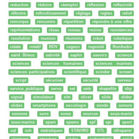
reduction
réduire
réemploi
réflexion
reflexivité
réforme
refroidissement
réglage
regles
relief
remorque
rencontre
répartition
répondre à une offre
représentations
résau
reseau
resine
resistances
resolution
reunion
réunions
robot
robotique
rotate
rotatif
ROV
rugeux
rugosité
RunAudio
saint Brieuc
salinité
saphir
savoirs
science
sciences
sciences humaines
sciences marines
sciences participatives
scientifique
scinder
screen
script
sécuriser
sécurité
serveur
service_publique
servo
set
sets
shapefile
shp
signal
simulateur
site
slicer
slide
slider
slides
smartphone
sociologie
sonde
sonore
sonores
sons
sosie
sources
sous-marin
sous-marins
spam
spams
spf
spi
sport
sql
ssh
statistiques
STAVIRO
STL
stlreparer