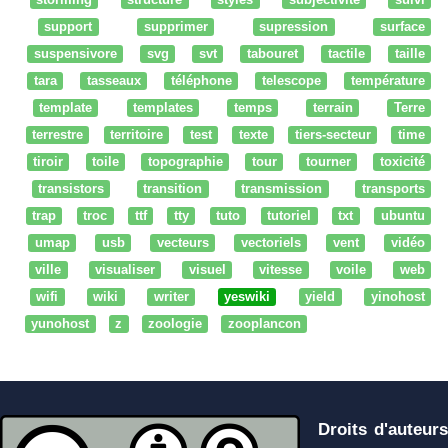
storming
structure
styles
subjectivité
suivi
support
supprimer
supression
surface
suspensivore
svg
svt
tabouret
tactile
taille
tara
tasseaux
téléphone
telescope
température
template
templates
temps
terrain
Terre
terrestre
territoire
test
texte
tiers-secteur
time
tiroir
toile
topographie
tour
tourner
toxicité
transistors
transition
transmission
transports
trap
troc
ttf
tty
tuto
tutoriel
txt
ubuntu
umap
usb
vecteurs
vectoriels
vent
vidéo
ville
visualiser
visuel
vitesse
voile
web
wifi
wiki
writer
yeswiki
yield
yinohost
yunohost
z
zoologie
zooplancon
Droits d'auteurs