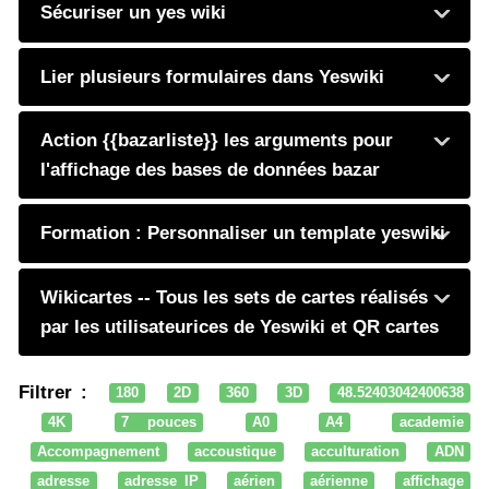
Sécuriser un yes wiki
Lier plusieurs formulaires dans Yeswiki
Action {{bazarliste}} les arguments pour
l'affichage des bases de données bazar
Formation : Personnaliser un template yeswiki
Wikicartes -- Tous les sets de cartes réalisés
par les utilisateurices de Yeswiki et QR cartes
Filtrer :
180
2D
360
3D
48.52403042400638
4K
7 pouces
A0
A4
academie
Accompagnement
accoustique
acculturation
ADN
adresse
adresse IP
aérien
aérienne
affichage