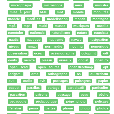
microphagie
microscope
mini
ministre
mise à jour
MJC
mnt
mobile
mobilités
modèle
modèles
modelisation
monde
montagne
mp3
mp4
multi
musee
musiques
nacelle
nanotube
nationale
naturalisme
nature
nausicaa
nautic
nautique
nautisme
navale
naviguation
niveau
nmap
normandie
nothing
numérique
observation
océan
océanographie
octoprint
odt
oeufs
oeuvre
oiseau
oiseaux
onglet
open cv
open scad
open source
openstreetmap
opt
origami
orne
orthographe
os
ouistreham
outil
outils
ovh
packages
palangres
papier
paquet
parallax
partage
participatif
particulier
passation
patrons
paysage
peau
pêche
pedagogie
pédagogique
pège photo
pelicase
Pelletier
perso
pertes
phone
photo
photos