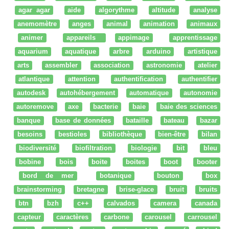
agar agar
aide
algorythme
altitude
analyse
anemomètre
anges
animal
animation
animaux
animer
appareils
appimage
apprentissage
aquarium
aquatique
arbre
arduino
artistique
arts
assembler
association
astronomie
atelier
atlantique
attention
authentification
authentifier
autodesk
autohébergement
automatique
autonomie
autoremove
axe
bacterie
baie
baie des sciences
banque
base de données
bataille
bateau
bazar
besoins
bestioles
bibliothèque
bien-être
bilan
biodiversité
biofiltration
biologie
bit
bleu
bobine
bois
boite
boites
boot
booter
bord de mer
botanique
bouton
box
brainstorming
bretagne
brise-glace
bruit
bruits
btn
bzh
c++
calvados
camera
canada
capteur
caractères
carbone
carousel
carrousel