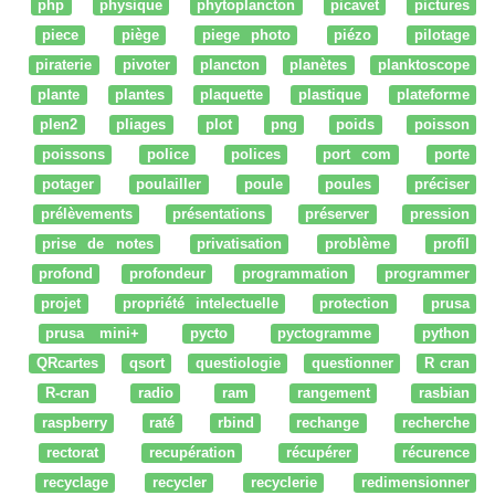
php
physique
phytoplancton
picavet
pictures
piece
piège
piege photo
piézo
pilotage
piraterie
pivoter
plancton
planètes
planktoscope
plante
plantes
plaquette
plastique
plateforme
plen2
pliages
plot
png
poids
poisson
poissons
police
polices
port com
porte
potager
poulailler
poule
poules
préciser
prélèvements
présentations
préserver
pression
prise de notes
privatisation
problème
profil
profond
profondeur
programmation
programmer
projet
propriété intelectuelle
protection
prusa
prusa mini+
pycto
pyctogramme
python
QRcartes
qsort
questiologie
questionner
R cran
R-cran
radio
ram
rangement
rasbian
raspberry
raté
rbind
rechange
recherche
rectorat
recupération
récupérer
récurence
recyclage
recycler
recyclerie
redimensionner