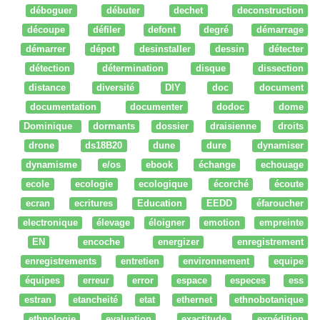
déboguer
débuter
dechet
deconstruction
découpe
défiler
defont
degré
démarrage
démarrer
dépot
desinstaller
dessin
détecter
détection
détermination
disque
dissection
distance
diversité
DIY
doc
document
documentation
documenter
dodoc
dome
Dominique
dormants
dossier
draisienne
droits
drone
ds18B20
dune
dure
dynamiser
dynamisme
e/os
ebook
échange
echouage
ecole
ecologie
ecologique
écorché
écoute
ecran
ecritures
Education
EEDD
éfaroucher
electronique
élevage
éloigner
emotion
empreinte
EN
encoche
energizer
enregistrement
enregistrements
entretien
environnement
equipe
équipes
erreur
error
espace
especes
ess
estran
etancheité
etat
ethernet
ethnobotanique
ethnologie
evaluation
exactitude
expédition