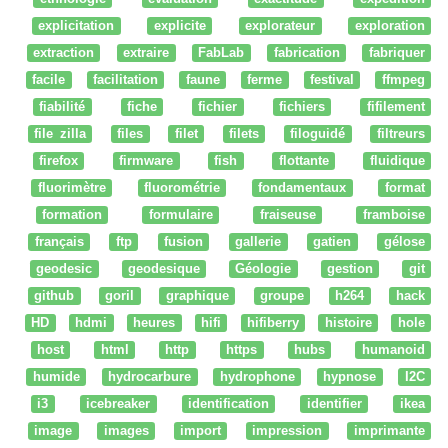
explicitation
explicite
explorateur
exploration
extraction
extraire
FabLab
fabrication
fabriquer
facile
facilitation
faune
ferme
festival
ffmpeg
fiabilité
fiche
fichier
fichiers
fifilement
file zilla
files
filet
filets
filoguidé
filtreurs
firefox
firmware
fish
flottante
fluidique
fluorimètre
fluorométrie
fondamentaux
format
formation
formulaire
fraiseuse
framboise
français
ftp
fusion
gallerie
gatien
gélose
geodesic
geodesique
Géologie
gestion
git
github
goril
graphique
groupe
h264
hack
HD
hdmi
heures
hifi
hifiberry
histoire
hole
host
html
http
https
hubs
humanoid
humide
hydrocarbure
hydrophone
hypnose
I2C
i3
icebreaker
identification
identifier
ikea
image
images
import
impression
imprimante