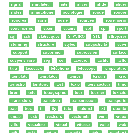
signal
simulateur
site
slicer
slide
slider
slides
smartphone
sociologie
sonde
sonore
sonores
sons
sosie
sources
sous-marin
sous-marins
spam
spams
spf
spi
sport
sql
ssh
statistiques
STAVIRO
STL
stlreparer
storming
structure
styles
subjectivité
suivi
support
supprimer
supression
surface
suspensivore
svg
svt
tabouret
tactile
taille
tara
tasseaux
téléphone
telescope
température
template
templates
temps
terrain
Terre
terrestre
territoire
test
texte
tiers-secteur
time
tiroir
toile
topographie
tour
tourner
toxicité
transistors
transition
transmission
transports
trap
troc
ttf
tty
tuto
tutoriel
txt
ubuntu
umap
usb
vecteurs
vectoriels
vent
vidéo
ville
visualiser
visuel
vitesse
voile
web
wifi
wiki
writer
yeswiki
yield
yinohost