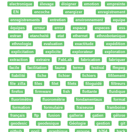
electronique
élevage
éloigner
emotion
empreinte
EN
encoche
energizer
enregistrement
enregistrements
entretien
environnement
equipe
équipes
erreur
error
espace
especes
ess
estran
etancheité
etat
ethernet
ethnobotanique
ethnologie
evaluation
exactitude
expédition
explicitation
explicite
explorateur
exploration
extraction
extraire
FabLab
fabrication
fabriquer
facile
facilitation
faune
ferme
festival
ffmpeg
fiabilité
fiche
fichier
fichiers
fifilement
file zilla
files
filet
filets
filoguidé
filtreurs
firefox
firmware
fish
flottante
fluidique
fluorimètre
fluorométrie
fondamentaux
format
formation
formulaire
fraiseuse
framboise
français
ftp
fusion
gallerie
gatien
gélose
geodesic
geodesique
Géologie
gestion
git
github
goril
graphique
groupe
h264
hack