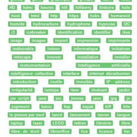
HD
hdmi
heures
hifi
hifiberry
histoire
hole
host
html
http
https
hubs
humanoid
humide
hydrocarbure
hydrophone
hypnose
I2C
i3
icebreaker
identification
identifier
ikea
image
images
import
impression
imprimante
indésirable
indoor
informatique
initiatives
inkscape
innover
installation
installer
instrumentation
Intelligence artificielle
intelligence collective
interface
internet décarbonner
introduction
inutile
invisible
IP address
irrégularité
isotope
item
itinérant
jardin
jav script
java
jeu
jeunes
jeux
jpg
js
jugement
kaiou
kap
kayak
kiff
kite
la preuve par neuf
lancé
lancement
lancer
langue
laptop
laser
LEGO
lettres
librairie
libre
libre de droit
libreoffice
lice
licence
lier