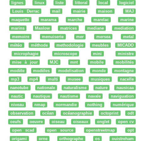
lignes
linux
liste
littoral
local
logiciel
Louis Derrac
mail
mairie
maison
MAJ
maquette
marama
marche
marelac
marine
marins
Maslow
matrices
mediane
mediation
memoire
menuiserie
mer
mersea
metal
météo
méthode
methodologie
meubles
MICADO
microphagie
microscope
mini
ministre
mise à jour
MJC
mnt
mobile
mobilités
modèle
modèles
modelisation
monde
montagne
mp3
mp4
multi
musee
musiques
nacelle
nanotube
nationale
naturalisme
nature
nausicaa
nautic
nautique
nautisme
navale
naviguation
niveau
nmap
normandie
nothing
numérique
observation
océan
océanographie
octoprint
odt
oeufs
oeuvre
oiseau
oiseaux
onglet
open cv
open scad
open source
openstreetmap
opt
origami
orne
orthographe
os
ouistreham