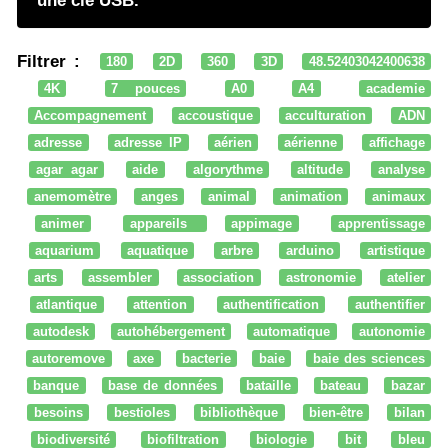
une clé USB.
Filtrer :
180
2D
360
3D
48.52403042400638
4K
7 pouces
A0
A4
academie
Accompagnement
accoustique
acculturation
ADN
adresse
adresse IP
aérien
aérienne
affichage
agar agar
aide
algorythme
altitude
analyse
anemomètre
anges
animal
animation
animaux
animer
appareils
appimage
apprentissage
aquarium
aquatique
arbre
arduino
artistique
arts
assembler
association
astronomie
atelier
atlantique
attention
authentification
authentifier
autodesk
autohébergement
automatique
autonomie
autoremove
axe
bacterie
baie
baie des sciences
banque
base de données
bataille
bateau
bazar
besoins
bestioles
bibliothèque
bien-être
bilan
biodiversité
biofiltration
biologie
bit
bleu