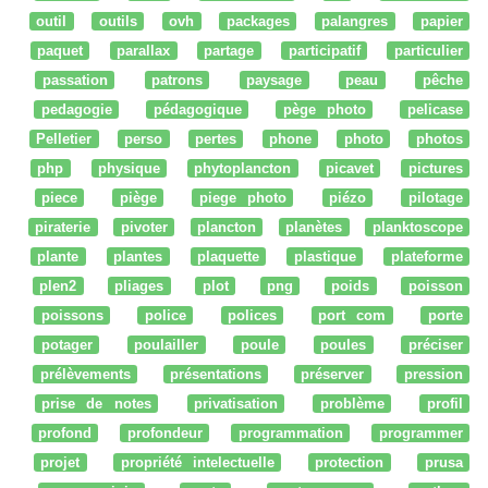
outil
outils
ovh
packages
palangres
papier
paquet
parallax
partage
participatif
particulier
passation
patrons
paysage
peau
pêche
pedagogie
pédagogique
pège photo
pelicase
Pelletier
perso
pertes
phone
photo
photos
php
physique
phytoplancton
picavet
pictures
piece
piège
piege photo
piézo
pilotage
piraterie
pivoter
plancton
planètes
planktoscope
plante
plantes
plaquette
plastique
plateforme
plen2
pliages
plot
png
poids
poisson
poissons
police
polices
port com
porte
potager
poulailler
poule
poules
préciser
prélèvements
présentations
préserver
pression
prise de notes
privatisation
problème
profil
profond
profondeur
programmation
programmer
projet
propriété intelectuelle
protection
prusa