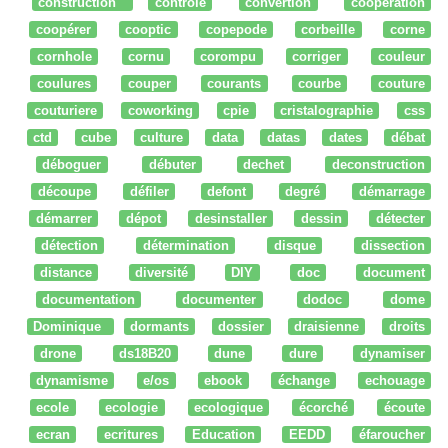
construction
controle
convertion
coopération
coopérer
cooptic
copepode
corbeille
corne
cornhole
cornu
corompu
corriger
couleur
coulures
couper
courants
courbe
couture
couturiere
coworking
cpie
cristalographie
css
ctd
cube
culture
data
datas
dates
débat
déboguer
débuter
dechet
deconstruction
découpe
défiler
defont
degré
démarrage
démarrer
dépot
desinstaller
dessin
détecter
détection
détermination
disque
dissection
distance
diversité
DIY
doc
document
documentation
documenter
dodoc
dome
Dominique
dormants
dossier
draisienne
droits
drone
ds18B20
dune
dure
dynamiser
dynamisme
e/os
ebook
échange
echouage
ecole
ecologie
ecologique
écorché
écoute
ecran
ecritures
Education
EEDD
éfaroucher