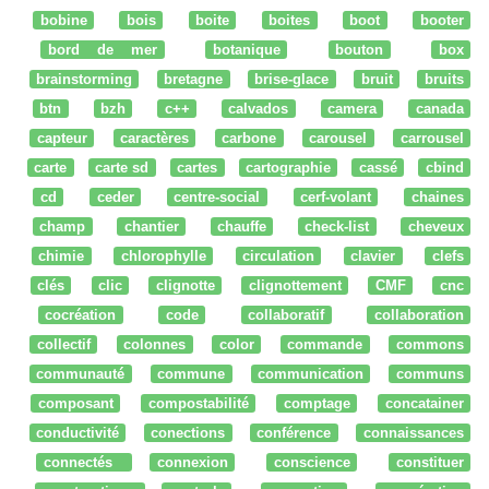
bobine
bois
boite
boites
boot
booter
bord de mer
botanique
bouton
box
brainstorming
bretagne
brise-glace
bruit
bruits
btn
bzh
c++
calvados
camera
canada
capteur
caractères
carbone
carousel
carrousel
carte
carte sd
cartes
cartographie
cassé
cbind
cd
ceder
centre-social
cerf-volant
chaines
champ
chantier
chauffe
check-list
cheveux
chimie
chlorophylle
circulation
clavier
clefs
clés
clic
clignotte
clignottement
CMF
cnc
cocréation
code
collaboratif
collaboration
collectif
colonnes
color
commande
commons
communauté
commune
communication
communs
composant
compostabilité
comptage
concatainer
conductivité
conections
conférence
connaissances
connectés
connexion
conscience
constituer