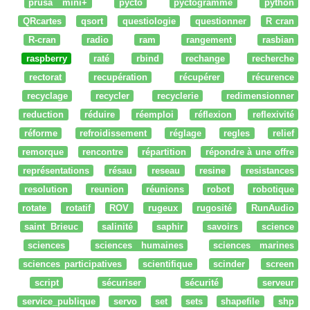
prusa mini+
pycto
pyctogramme
python
QRcartes
qsort
questiologie
questionner
R cran
R-cran
radio
ram
rangement
rasbian
raspberry
raté
rbind
rechange
recherche
rectorat
recupération
récupérer
récurence
recyclage
recycler
recyclerie
redimensionner
reduction
réduire
réemploi
réflexion
reflexivité
réforme
refroidissement
réglage
regles
relief
remorque
rencontre
répartition
répondre à une offre
représentations
résau
reseau
resine
resistances
resolution
reunion
réunions
robot
robotique
rotate
rotatif
ROV
rugeux
rugosité
RunAudio
saint Brieuc
salinité
saphir
savoirs
science
sciences
sciences humaines
sciences marines
sciences participatives
scientifique
scinder
screen
script
sécuriser
sécurité
serveur
service_publique
servo
set
sets
shapefile
shp