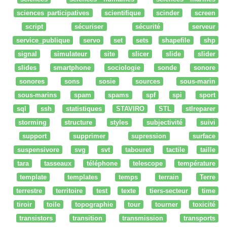
sciences participatives
scientifique
scinder
screen
script
sécuriser
sécurité
serveur
service_publique
servo
set
sets
shapefile
shp
signal
simulateur
site
slicer
slide
slider
slides
smartphone
sociologie
sonde
sonore
sonores
sons
sosie
sources
sous-marin
sous-marins
spam
spams
spf
spi
sport
sql
ssh
statistiques
STAVIRO
STL
stlreparer
storming
structure
styles
subjectivité
suivi
support
supprimer
supression
surface
suspensivore
svg
svt
tabouret
tactile
taille
tara
tasseaux
téléphone
telescope
température
template
templates
temps
terrain
Terre
terrestre
territoire
test
texte
tiers-secteur
time
tiroir
toile
topographie
tour
tourner
toxicité
transistors
transition
transmission
transports