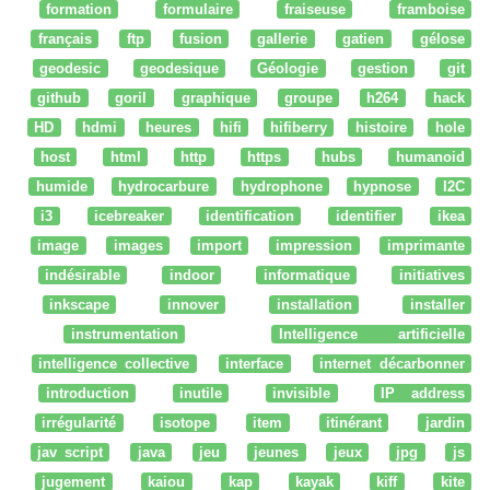
formation
formulaire
fraiseuse
framboise
français
ftp
fusion
gallerie
gatien
gélose
geodesic
geodesique
Géologie
gestion
git
github
goril
graphique
groupe
h264
hack
HD
hdmi
heures
hifi
hifiberry
histoire
hole
host
html
http
https
hubs
humanoid
humide
hydrocarbure
hydrophone
hypnose
I2C
i3
icebreaker
identification
identifier
ikea
image
images
import
impression
imprimante
indésirable
indoor
informatique
initiatives
inkscape
innover
installation
installer
instrumentation
Intelligence artificielle
intelligence collective
interface
internet décarbonner
introduction
inutile
invisible
IP address
irrégularité
isotope
item
itinérant
jardin
jav script
java
jeu
jeunes
jeux
jpg
js
jugement
kaiou
kap
kayak
kiff
kite