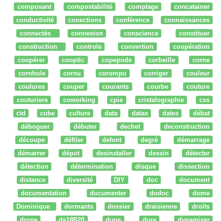
composant
compostabilité
comptage
concatainer
conductivité
conections
conférence
connaissances
connectés
connexion
conscience
constituer
construction
controle
convertion
coopération
coopérer
cooptic
copepode
corbeille
corne
cornhole
cornu
corompu
corriger
couleur
coulures
couper
courants
courbe
couture
couturiere
coworking
cpie
cristalographie
css
ctd
cube
culture
data
datas
dates
débat
déboguer
débuter
dechet
deconstruction
découpe
défiler
defont
degré
démarrage
démarrer
dépot
desinstaller
dessin
détecter
détection
détermination
disque
dissection
distance
diversité
DIY
doc
document
documentation
documenter
dodoc
dome
Dominique
dormants
dossier
draisienne
droits
drone
ds18B20
dune
dure
dynamiser