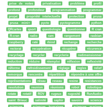
prise de notes
privatisation
problème
profil
profond
profondeur
programmation
programmer
projet
propriété intelectuelle
protection
prusa
prusa mini+
pycto
pyctogramme
python
QRcartes
qsort
questiologie
questionner
R cran
R-cran
radio
ram
rangement
rasbian
raspberry
raté
rbind
rechange
recherche
rectorat
recupération
récupérer
récurence
recyclage
recycler
recyclerie
redimensionner
reduction
réduire
réemploi
réflexion
reflexivité
réforme
refroidissement
réglage
regles
relief
remorque
rencontre
répartition
répondre à une offre
représentations
résau
reseau
resine
resistances
resolution
reunion
réunions
robot
robotique
rotate
rotatif
ROV
rugeux
rugosité
RunAudio
saint Brieuc
salinité
saphir
savoirs
science
sciences
sciences humaines
sciences marines