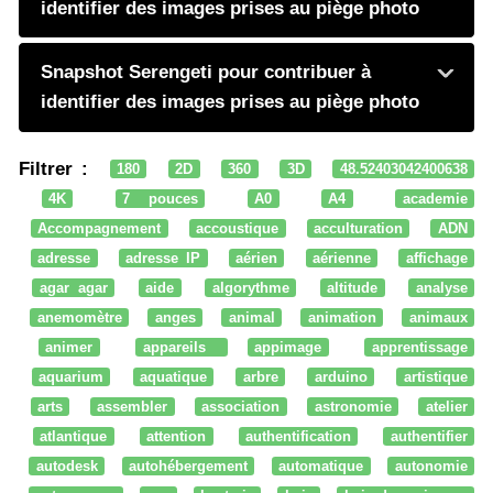
identifier des images prises au piège photo
Snapshot Serengeti pour contribuer à
identifier des images prises au piège photo
Filtrer :
180
2D
360
3D
48.52403042400638
4K
7 pouces
A0
A4
academie
Accompagnement
accoustique
acculturation
ADN
adresse
adresse IP
aérien
aérienne
affichage
agar agar
aide
algorythme
altitude
analyse
anemomètre
anges
animal
animation
animaux
animer
appareils
appimage
apprentissage
aquarium
aquatique
arbre
arduino
artistique
arts
assembler
association
astronomie
atelier
atlantique
attention
authentification
authentifier
autodesk
autohébergement
automatique
autonomie