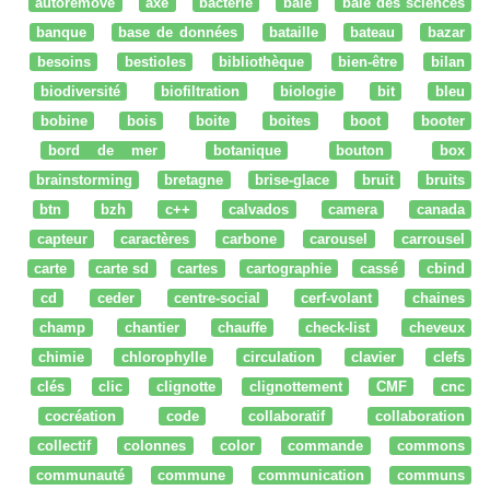
autoremove
axe
bacterie
baie
baie des sciences
banque
base de données
bataille
bateau
bazar
besoins
bestioles
bibliothèque
bien-être
bilan
biodiversité
biofiltration
biologie
bit
bleu
bobine
bois
boite
boites
boot
booter
bord de mer
botanique
bouton
box
brainstorming
bretagne
brise-glace
bruit
bruits
btn
bzh
c++
calvados
camera
canada
capteur
caractères
carbone
carousel
carrousel
carte
carte sd
cartes
cartographie
cassé
cbind
cd
ceder
centre-social
cerf-volant
chaines
champ
chantier
chauffe
check-list
cheveux
chimie
chlorophylle
circulation
clavier
clefs
clés
clic
clignotte
clignottement
CMF
cnc
cocréation
code
collaboratif
collaboration
collectif
colonnes
color
commande
commons
communauté
commune
communication
communs