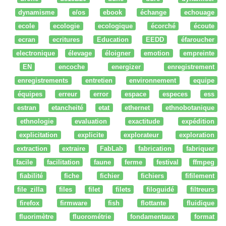
dynamisme
e/os
ebook
échange
echouage
ecole
ecologie
ecologique
écorché
écoute
ecran
ecritures
Education
EEDD
éfaroucher
electronique
élevage
éloigner
emotion
empreinte
EN
encoche
energizer
enregistrement
enregistrements
entretien
environnement
equipe
équipes
erreur
error
espace
especes
ess
estran
etancheité
etat
ethernet
ethnobotanique
ethnologie
evaluation
exactitude
expédition
explicitation
explicite
explorateur
exploration
extraction
extraire
FabLab
fabrication
fabriquer
facile
facilitation
faune
ferme
festival
ffmpeg
fiabilité
fiche
fichier
fichiers
fifilement
file zilla
files
filet
filets
filoguidé
filtreurs
firefox
firmware
fish
flottante
fluidique
fluorimètre
fluorométrie
fondamentaux
format