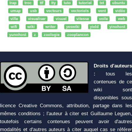
trap
troc
ttf
tty
tuto
tutoriel
txt
ubuntu
umap
usb
vecteurs
vectoriels
vent
vidéo
ville
visualiser
visuel
vitesse
voile
web
wifi
wiki
writer
yeswiki
yield
yinohost
yunohost
z
zoologie
zooplancon
Droits d'auteurs
:
tous les
contenues de ce
wiki sont
disponibles sous
licence Creative Commons, attribution, partage dans les
mêmes conditions ; l'auteur à citer est Guillaume Leguen,
toutefois certains contenues peuvent avoir d'autres
modalités et d'autres auteurs à citer auquel cas se référer