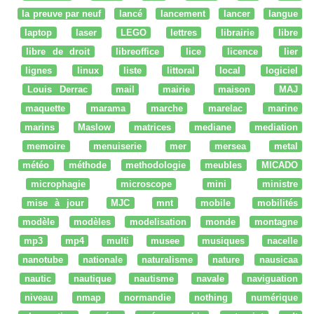
la preuve par neuf
lancé
lancement
lancer
langue
laptop
laser
LEGO
lettres
librairie
libre
libre de droit
libreoffice
lice
licence
lier
lignes
linux
liste
littoral
local
logiciel
Louis Derrac
mail
mairie
maison
MAJ
maquette
marama
marche
marelac
marine
marins
Maslow
matrices
mediane
mediation
memoire
menuiserie
mer
mersea
metal
météo
méthode
methodologie
meubles
MICADO
microphagie
microscope
mini
ministre
mise à jour
MJC
mnt
mobile
mobilités
modèle
modèles
modelisation
monde
montagne
mp3
mp4
multi
musee
musiques
nacelle
nanotube
nationale
naturalisme
nature
nausicaa
nautic
nautique
nautisme
navale
naviguation
niveau
nmap
normandie
nothing
numérique