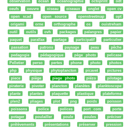
observation
océan
océanographie
octoprint
odt
oeufs
oeuvre
oiseau
oiseaux
onglet
open cv
open scad
open source
openstreetmap
opt
origami
orne
orthographe
os
ouistreham
outil
outils
ovh
packages
palangres
papier
paquet
parallax
partage
participatif
particulier
passation
patrons
paysage
peau
pêche
pedagogie
pédagogique
pège photo
pelicase
Pelletier
perso
pertes
phone
photo
photos
php
physique
phytoplancton
picavet
pictures
piece
piège
piege photo
piézo
pilotage
piraterie
pivoter
plancton
planètes
planktoscope
plante
plantes
plaquette
plastique
plateforme
plen2
pliages
plot
png
poids
poisson
poissons
police
polices
port com
porte
potager
poulailler
poule
poules
préciser
prélèvements
présentations
préserver
pression