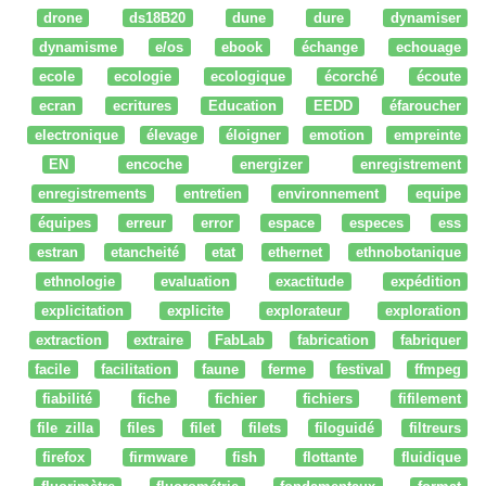
drone
ds18B20
dune
dure
dynamiser
dynamisme
e/os
ebook
échange
echouage
ecole
ecologie
ecologique
écorché
écoute
ecran
ecritures
Education
EEDD
éfaroucher
electronique
élevage
éloigner
emotion
empreinte
EN
encoche
energizer
enregistrement
enregistrements
entretien
environnement
equipe
équipes
erreur
error
espace
especes
ess
estran
etancheité
etat
ethernet
ethnobotanique
ethnologie
evaluation
exactitude
expédition
explicitation
explicite
explorateur
exploration
extraction
extraire
FabLab
fabrication
fabriquer
facile
facilitation
faune
ferme
festival
ffmpeg
fiabilité
fiche
fichier
fichiers
fifilement
file zilla
files
filet
filets
filoguidé
filtreurs
firefox
firmware
fish
flottante
fluidique