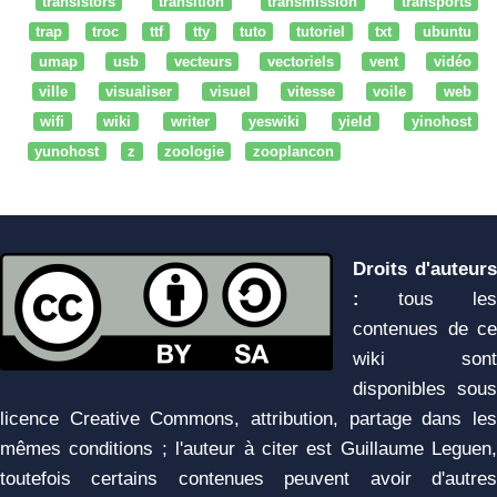
transistors
transition
transmission
transports
trap
troc
ttf
tty
tuto
tutoriel
txt
ubuntu
umap
usb
vecteurs
vectoriels
vent
vidéo
ville
visualiser
visuel
vitesse
voile
web
wifi
wiki
writer
yeswiki
yield
yinohost
yunohost
z
zoologie
zooplancon
Droits d'auteurs
:
tous les
contenues de ce
wiki sont
disponibles sous
licence Creative Commons, attribution, partage dans les
mêmes conditions ; l'auteur à citer est Guillaume Leguen,
toutefois certains contenues peuvent avoir d'autres