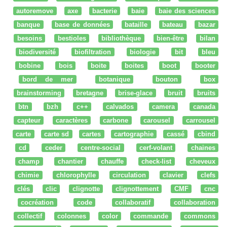
autoremove
axe
bacterie
baie
baie des sciences
banque
base de données
bataille
bateau
bazar
besoins
bestioles
bibliothèque
bien-être
bilan
biodiversité
biofiltration
biologie
bit
bleu
bobine
bois
boite
boites
boot
booter
bord de mer
botanique
bouton
box
brainstorming
bretagne
brise-glace
bruit
bruits
btn
bzh
c++
calvados
camera
canada
capteur
caractères
carbone
carousel
carrousel
carte
carte sd
cartes
cartographie
cassé
cbind
cd
ceder
centre-social
cerf-volant
chaines
champ
chantier
chauffe
check-list
cheveux
chimie
chlorophylle
circulation
clavier
clefs
clés
clic
clignotte
clignottement
CMF
cnc
cocréation
code
collaboratif
collaboration
collectif
colonnes
color
commande
commons