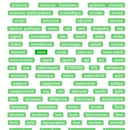
sciences
sciences humaines
sciences marines
sciences participatives
scientifique
scinder
screen
script
sécuriser
sécurité
serveur
service_publique
servo
set
sets
shapefile
shp
signal
simulateur
site
slicer
slide
slider
slides
smartphone
sociologie
sonde
sonore
sonores
sons
sosie
sources
sous-marin
sous-marins
spam
spams
spf
spi
sport
sql
ssh
statistiques
STAVIRO
STL
stlreparer
storming
structure
styles
subjectivité
suivi
support
supprimer
supression
surface
suspensivore
svg
svt
tabouret
tactile
taille
tara
tasseaux
téléphone
telescope
température
template
templates
temps
terrain
Terre
terrestre
territoire
test
texte
tiers-secteur
time
tiroir
toile
topographie
tour
tourner
toxicité