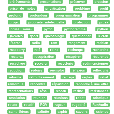
prélèvements
présentations
préserver
pression
prise de notes
privatisation
problème
profil
profond
profondeur
programmation
programmer
projet
propriété intelectuelle
protection
prusa
prusa mini+
pycto
pyctogramme
python
QRcartes
qsort
questiologie
questionner
R cran
R-cran
radio
ram
rangement
rasbian
raspberry
raté
rbind
rechange
recherche
rectorat
recupération
récupérer
récurence
recyclage
recycler
recyclerie
redimensionner
reduction
réduire
réemploi
réflexion
reflexivité
réforme
refroidissement
réglage
regles
relief
remorque
rencontre
répartition
répondre à une offre
représentations
résau
reseau
resine
resistances
resolution
reunion
réunions
robot
robotique
rotate
rotatif
ROV
rugeux
rugosité
RunAudio
saint Brieuc
salinité
saphir
savoirs
science