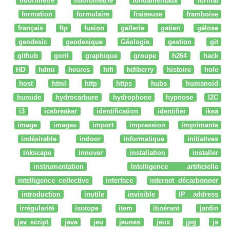
fluorimètre
fluorométrie
fondamentaux
format
formation
formulaire
fraiseuse
framboise
français
ftp
fusion
gallerie
gatien
gélose
geodesic
geodesique
Géologie
gestion
git
github
goril
graphique
groupe
h264
hack
HD
hdmi
heures
hifi
hifiberry
histoire
hole
host
html
http
https
hubs
humanoid
humide
hydrocarbure
hydrophone
hypnose
I2C
i3
icebreaker
identification
identifier
ikea
image
images
import
impression
imprimante
indésirable
indoor
informatique
initiatives
inkscape
innover
installation
installer
instrumentation
Intelligence artificielle
intelligence collective
interface
internet décarbonner
introduction
inutile
invisible
IP address
irrégularité
isotope
item
itinérant
jardin
jav script
java
jeu
jeunes
jeux
jpg
js