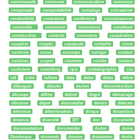
communauté
commune
communication
communs
composant
compostabilité
comptage
concatainer
conductivité
conections
conférence
connaissances
connectés
connexion
conscience
constituer
construction
controle
convertion
coopération
coopérer
cooptic
copepode
corbeille
corne
cornhole
cornu
corompu
corriger
couleur
coulures
couper
courants
courbe
couture
couturiere
coworking
cpie
cristalographie
css
ctd
cube
culture
data
datas
dates
débat
déboguer
débuter
dechet
deconstruction
découpe
défiler
defont
degré
démarrage
démarrer
dépot
desinstaller
dessin
détecter
détection
détermination
disque
dissection
distance
diversité
DIY
doc
document
documentation
documenter
dodoc
dome
Dominique
dormants
dossier
draisienne
droits