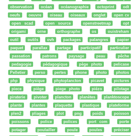
observation
océan
océanographie
octoprint
odt
oeufs
oeuvre
oiseau
oiseaux
onglet
open cv
open scad
open source
openstreetmap
opt
origami
orne
orthographe
os
ouistreham
outil
outils
ovh
packages
palangres
papier
paquet
parallax
partage
participatif
particulier
passation
patrons
paysage
peau
pêche
pedagogie
pédagogique
pège photo
pelicase
Pelletier
perso
pertes
phone
photo
photos
php
physique
phytoplancton
picavet
pictures
piece
piège
piege photo
piézo
pilotage
piraterie
pivoter
plancton
planètes
planktoscope
plante
plantes
plaquette
plastique
plateforme
plen2
pliages
plot
png
poids
poisson
poissons
police
polices
port com
porte
potager
poulailler
poule
poules
préciser