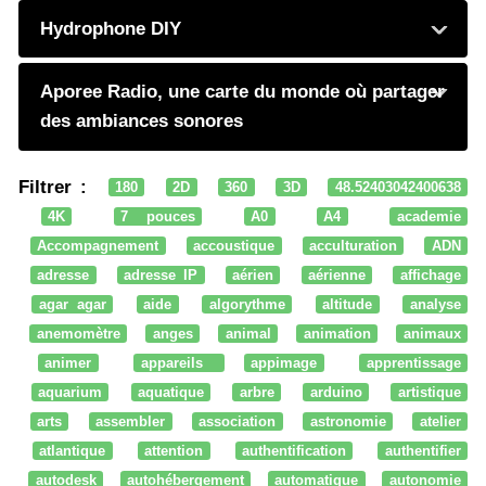
Hydrophone DIY
Aporee Radio, une carte du monde où partager
des ambiances sonores
Filtrer :
180
2D
360
3D
48.52403042400638
4K
7 pouces
A0
A4
academie
Accompagnement
accoustique
acculturation
ADN
adresse
adresse IP
aérien
aérienne
affichage
agar agar
aide
algorythme
altitude
analyse
anemomètre
anges
animal
animation
animaux
animer
appareils
appimage
apprentissage
aquarium
aquatique
arbre
arduino
artistique
arts
assembler
association
astronomie
atelier
atlantique
attention
authentification
authentifier
autodesk
autohébergement
automatique
autonomie