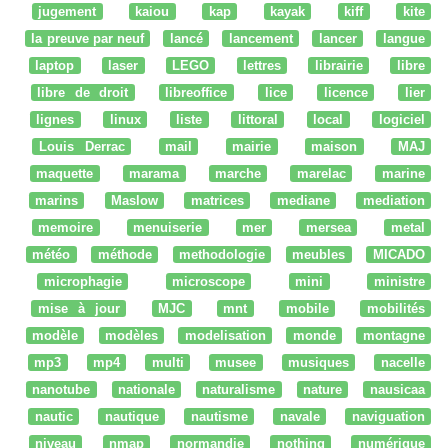
jugement
kaiou
kap
kayak
kiff
kite
la preuve par neuf
lancé
lancement
lancer
langue
laptop
laser
LEGO
lettres
librairie
libre
libre de droit
libreoffice
lice
licence
lier
lignes
linux
liste
littoral
local
logiciel
Louis Derrac
mail
mairie
maison
MAJ
maquette
marama
marche
marelac
marine
marins
Maslow
matrices
mediane
mediation
memoire
menuiserie
mer
mersea
metal
météo
méthode
methodologie
meubles
MICADO
microphagie
microscope
mini
ministre
mise à jour
MJC
mnt
mobile
mobilités
modèle
modèles
modelisation
monde
montagne
mp3
mp4
multi
musee
musiques
nacelle
nanotube
nationale
naturalisme
nature
nausicaa
nautic
nautique
nautisme
navale
naviguation
niveau
nmap
normandie
nothing
numérique