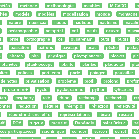
météo
méthode
methodologie
meubles
MICADO
m
ités
modèle
modèles
modelisation
monde
montagne
e
nature
nausicaa
nautic
nautique
nautisme
navale
océanographie
octoprint
odt
oeufs
oeuvre
oisea
i
orne
orthographe
os
ouistreham
outil
outils
o
r
passation
patrons
paysage
peau
pêche
pedag
o
photos
php
physique
phytoplancton
picavet
pic
planètes
planktoscope
plante
plantes
plaquette
pla
lice
polices
port com
porte
potager
poulailler
 de notes
privatisation
problème
profil
profond
profo
prusa mini+
pycto
pyctogramme
python
QRcartes
ian
raspberry
raté
rbind
rechange
recherche
re
onner
reduction
réduire
réemploi
réflexion
reflexivité
répondre à une offre
représentations
résau
reseau
tif
ROV
rugeux
rugosité
RunAudio
saint Brieuc
sa
ces participatives
scientifique
scinder
screen
script
sé