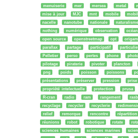
menuiserie
mer
mersea
metal
mise à jour
MJC
mnt
mobile
mobil
nacelle
nanotube
nationale
naturalism
nothing
numérique
observation
océan
open source
openstreetmap
opt
origam
parallax
partage
participatif
particulie
Pelletier
perso
pertes
phone
phot
pilotage
piraterie
pivoter
plancton
png
poids
poisson
poissons
po
présentations
préserver
pression
prise
propriété intelectuelle
protection
prusa
R-cran
radio
ram
rangement
rasb
recyclage
recycler
recyclerie
redimensi
relief
remorque
rencontre
répartition
réunions
robot
robotique
rotate
rota
sciences humaines
sciences marines
scien