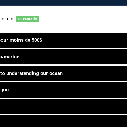
mot clé
.
sous-marin
pour moins de 500$
s-marine
to understanding our ocean
ique