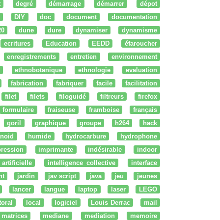
t
degré
démarrage
démarrer
dépot
DIY
doc
document
documentation
20
dune
dure
dynamiser
dynamisme
ecritures
Education
EEDD
éfaroucher
enregistrements
entretien
environnement
ethnobotanique
ethnologie
evaluation
fabrication
fabriquer
facile
facilitation
filet
filets
filoguidé
filtreurs
firefox
formulaire
fraiseuse
framboise
français
goril
graphique
groupe
h264
hack
noid
humide
hydrocarbure
hydrophone
ression
imprimante
indésirable
indoor
artificielle
intelligence collective
interface
nt
jardin
jav script
java
jeu
jeunes
lancer
langue
laptop
laser
LEGO
ttoral
local
logiciel
Louis Derrac
mail
matrices
mediane
mediation
memoire