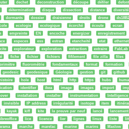
uter
dechet
deconstruction
découpe
défiler
defon
détermination
disque
dissection
distance
diversité
dormants
dossier
draisienne
droits
drone
ds18B
cole
ecologie
ecologique
écorché
écoute
ecran
n
empreinte
EN
encoche
energizer
enregistrement
ace
especes
ess
estran
etancheité
etat
ethernet
cite
explorateur
exploration
extraction
extraire
FabLab
té
fiche
fichier
fichiers
fifilement
file zilla
files
uorimètre
fluorométrie
fondamentaux
format
formation
geodesic
geodesique
Géologie
gestion
git
github
histoire
hole
host
html
http
https
hubs
huma
fication
identifier
ikea
image
images
import
imp
nover
installation
installer
instrumentation
Intelligence 
invisible
IP address
irrégularité
isotope
item
itinéra
kayak
kiff
kite
la preuve par neuf
lancé
lancement
libreoffice
lice
licence
lier
lignes
linux
liste
li
arama
marche
marelac
marine
marins
Maslow