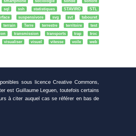
smartphone
sociologie
sonde
sonore
sql
ssh
statistiques
STAVIRO
STL
rface
suspensivore
svg
svt
tabouret
terrain
Terre
terrestre
territoire
test
tion
transmission
transports
trap
troc
visualiser
visuel
vitesse
voile
web
sponibles sous licence Creative Commons,
iter est Guillaume Leguen, toutefois certains
urs à citer auquel cas se référer en bas de