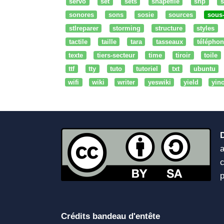
servo
set
sets
shapefile
shp
s
sonores
sons
sosie
sources
sous
stlreparer
storming
structure
styles
tactile
taille
tara
tasseaux
téléphon
texte
tiers-secteur
time
tiroir
toile
ttf
tty
tuto
tutoriel
txt
ubuntu
wifi
wiki
writer
yeswiki
yield
yin
a
c
Crédits bandeau d'entête