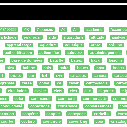
042400638
4K
7 pouces
A0
A4
academie
Accompa
affichage
agar agar
aide
algorythme
altitude
analyse
apprentissage
aquarium
aquatique
arbre
arduino
authentification
authentifier
autodesk
autohébergement
ue
base de données
bataille
bateau
bazar
besoins
bleu
bobine
bois
boite
boites
boot
booter
it
bruits
btn
bzh
c++
calvados
camera
canada
ographie
cassé
cbind
cd
ceder
centre-social
cerf-v
e
circulation
clavier
clefs
clés
clic
clignotte
cl
nnes
color
commande
commons
communauté
commu
conductivité
conections
conférence
connaissances
con
pération
coopérer
cooptic
copepode
corbeille
corn
courbe
couture
couturiere
coworking
cpie
cristalog