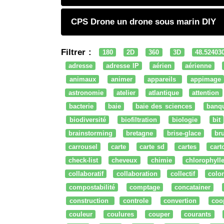
CPS Drone un drone sous marin DIY
Filtrer :
180
2D
360
3D
48.52403
adresse
adresse IP
aérien
aérienne
animaux
animer
appareils
appimage
astronomie
atelier
atlantique
attention
bacterie
baie
baie des sciences
banq
biodiversité
biofiltration
biologie
bit
brainstorming
bretagne
brise-glace
bru
carrousel
carte
carte sd
cartes
cart
check-list
cheveux
chimie
chlorophyll
collaboratif
collaboration
collectif
colo
compostabilité
comptage
concatainer
construction
controle
convertion
coo
couleur
coulures
couper
courants