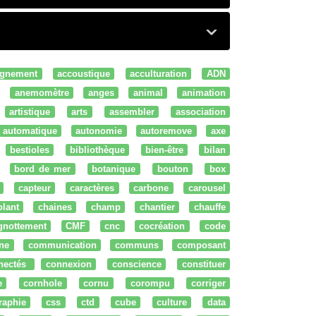
gnement
accoustique
acculturation
ADN
anemomètre
anges
animal
animation
artistique
arts
assembler
association
automatique
autonomie
autoremove
axe
bestioles
bibliothèque
bien-être
bilan
bord de mer
botanique
bouton
box
capteur
caractères
carbone
carousel
olant
chaines
champ
chantier
chauffe
ignottement
CMF
cnc
cocréation
code
ne
communication
communs
composant
nectés
connexion
conscience
constituer
e
cornhole
cornu
corompu
corriger
raphie
css
ctd
cube
culture
data