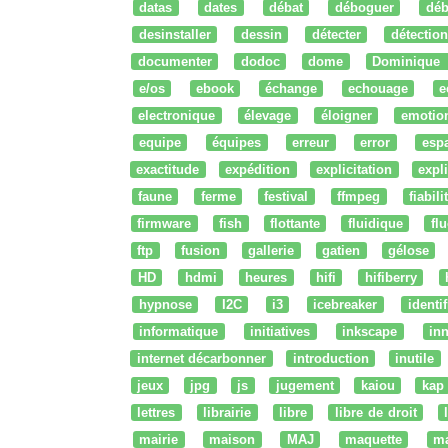
datas
dates
débat
déboguer
déb
desinstaller
dessin
détecter
détection
documenter
dodoc
dome
Dominique
e/os
ebook
échange
echouage
e
electronique
élevage
éloigner
emotio
equipe
équipes
erreur
error
esp
exactitude
expédition
explicitation
expli
faune
ferme
festival
ffmpeg
fiabili
firmware
fish
flottante
fluidique
fl
ftp
fusion
gallerie
gatien
gélose
HD
hdmi
heures
hifi
hifiberry
hypnose
I2C
i3
icebreaker
identi
informatique
initiatives
inkscape
in
internet décarbonner
introduction
inutile
jeux
jpg
js
jugement
kaiou
kap
lettres
librairie
libre
libre de droit
mairie
maison
MAJ
maquette
m