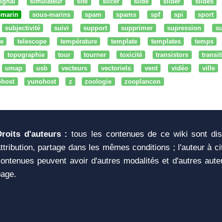
ignal
simulateur
site
slicer
slide
slider
slides
-marin
sous-marins
spam
spams
spf
spi
sport
subjectivité
suivi
support
supprimer
supression
su
e
telescope
température
template
templates
temps
topographie
tour
tourner
toxicité
transistors
transi
umap
usb
vecteurs
vectoriels
vent
vidéo
ville
ohost
yunohost
z
zoologie
zooplancon
Droits d'auteurs :
tous les contenues de ce wiki sont di
ttribution, partage dans les mêmes conditions ; l'auteur à c
ontenues peuvent avoir d'autres modalités et d'autres aute
page.