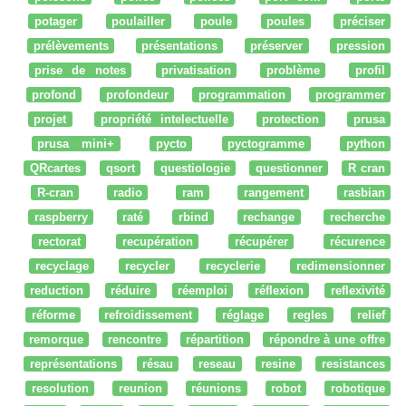
potager
poulailler
poule
poules
préciser
prélèvements
présentations
préserver
pression
prise de notes
privatisation
problème
profil
profond
profondeur
programmation
programmer
projet
propriété intelectuelle
protection
prusa
prusa mini+
pycto
pyctogramme
python
QRcartes
qsort
questiologie
questionner
R cran
R-cran
radio
ram
rangement
rasbian
raspberry
raté
rbind
rechange
recherche
rectorat
recupération
récupérer
récurence
recyclage
recycler
recyclerie
redimensionner
reduction
réduire
réemploi
réflexion
reflexivité
réforme
refroidissement
réglage
regles
relief
remorque
rencontre
répartition
répondre à une offre
représentations
résau
reseau
resine
resistances
resolution
reunion
réunions
robot
robotique