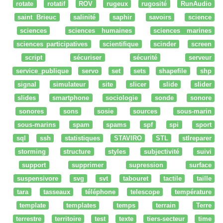
rotate
rotatif
ROV
rugeux
rugosité
RunAudio
saint Brieuc
salinité
saphir
savoirs
science
sciences
sciences humaines
sciences marines
sciences participatives
scientifique
scinder
screen
script
sécuriser
sécurité
serveur
service_publique
servo
set
sets
shapefile
shp
signal
simulateur
site
slicer
slide
slider
slides
smartphone
sociologie
sonde
sonore
sonores
sons
sosie
sources
sous-marin
sous-marins
spam
spams
spf
spi
sport
sql
ssh
statistiques
STAVIRO
STL
stlreparer
storming
structure
styles
subjectivité
suivi
support
supprimer
supression
surface
suspensivore
svg
svt
tabouret
tactile
taille
tara
tasseaux
téléphone
telescope
température
template
templates
temps
terrain
Terre
terrestre
territoire
test
texte
tiers-secteur
time