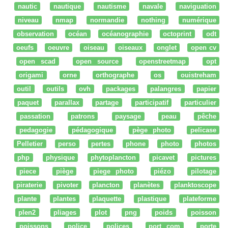
nautic
nautique
nautisme
navale
naviguation
niveau
nmap
normandie
nothing
numérique
observation
océan
océanographie
octoprint
odt
oeufs
oeuvre
oiseau
oiseaux
onglet
open cv
open scad
open source
openstreetmap
opt
origami
orne
orthographe
os
ouistreham
outil
outils
ovh
packages
palangres
papier
paquet
parallax
partage
participatif
particulier
passation
patrons
paysage
peau
pêche
pedagogie
pédagogique
pège photo
pelicase
Pelletier
perso
pertes
phone
photo
photos
php
physique
phytoplancton
picavet
pictures
piece
piège
piege photo
piézo
pilotage
piraterie
pivoter
plancton
planètes
planktoscope
plante
plantes
plaquette
plastique
plateforme
plen2
pliages
plot
png
poids
poisson
poissons
police
polices
port com
porte