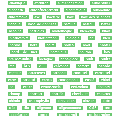
atlantique
attention
authentification
authentifier
autodesk
autohébergement
automatique
autonomie
autoremove
axe
bacterie
baie
baie des sciences
banque
base de données
bataille
bateau
bazar
besoins
bestioles
bibliothèque
bien-être
bilan
biodiversité
biofiltration
biologie
bit
bleu
bobine
bois
boite
boites
boot
booter
bord de mer
botanique
bouton
box
brainstorming
bretagne
brise-glace
bruit
bruits
btn
bzh
c++
calvados
camera
canada
capteur
caractères
carbone
carousel
carrousel
carte
carte sd
cartes
cartographie
cassé
cbind
cd
ceder
centre-social
cerf-volant
chaines
champ
chantier
chauffe
check-list
cheveux
chimie
chlorophylle
circulation
clavier
clefs
clés
clic
clignotte
clignottement
CMF
cnc
cocréation
code
collaboratif
collaboration