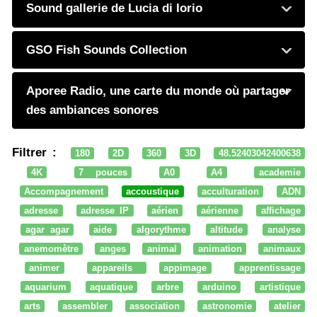
Sound gallerie de Lucia di Iorio
GSO Fish Sounds Collection
Aporee Radio, une carte du monde où partager
des ambiances sonores
Filtrer :
180
2D
360
3D
48.52403042400638
4K
7 pouces
A0
A4
academie
Accompagnement
accoustique
acculturation
ADN
adresse
adresse IP
aérien
aérienne
affichage
agar agar
aide
algorythme
altitude
analyse
anemomètre
anges
animal
animation
animaux
animer
appareils
appimage
apprentissage
aquarium
aquatique
arbre
arduino
artistique
arts
assembler
association
astronomie
atelier