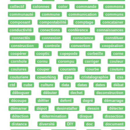
collectif
colonnes
color
commande
commons
communauté
commune
communication
communs
composant
compostabilité
comptage
concatainer
conductivité
conections
conférence
connaissances
connectés
connexion
conscience
constituer
construction
controle
convertion
coopération
coopérer
cooptic
copepode
corbeille
corne
cornhole
cornu
corompu
corriger
couleur
coulures
couper
courants
courbe
couture
couturiere
coworking
cpie
cristalographie
css
ctd
cube
culture
data
datas
dates
débat
déboguer
débuter
dechet
deconstruction
découpe
défiler
defont
degré
démarrage
démarrer
dépot
desinstaller
dessin
détecter
détection
détermination
disque
dissection
distance
diversité
DIY
doc
document