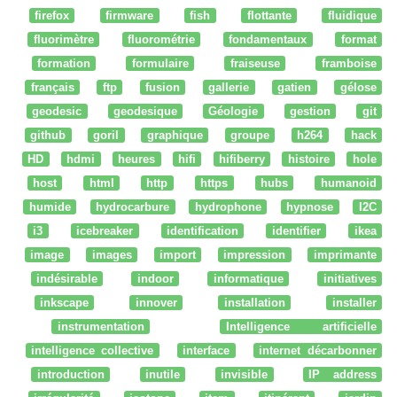
firefox
firmware
fish
flottante
fluidique
fluorimètre
fluorométrie
fondamentaux
format
formation
formulaire
fraiseuse
framboise
français
ftp
fusion
gallerie
gatien
gélose
geodesic
geodesique
Géologie
gestion
git
github
goril
graphique
groupe
h264
hack
HD
hdmi
heures
hifi
hifiberry
histoire
hole
host
html
http
https
hubs
humanoid
humide
hydrocarbure
hydrophone
hypnose
I2C
i3
icebreaker
identification
identifier
ikea
image
images
import
impression
imprimante
indésirable
indoor
informatique
initiatives
inkscape
innover
installation
installer
instrumentation
Intelligence artificielle
intelligence collective
interface
internet décarbonner
introduction
inutile
invisible
IP address