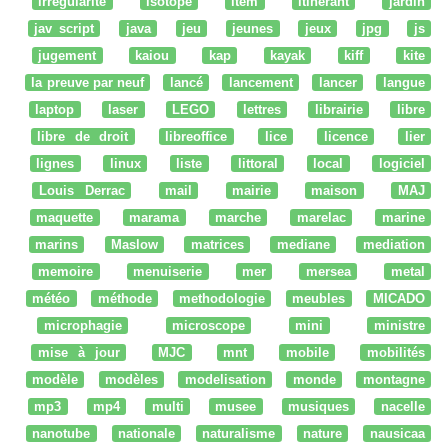
irrégularité
isotope
item
itinérant
jardin
jav script
java
jeu
jeunes
jeux
jpg
js
jugement
kaiou
kap
kayak
kiff
kite
la preuve par neuf
lancé
lancement
lancer
langue
laptop
laser
LEGO
lettres
librairie
libre
libre de droit
libreoffice
lice
licence
lier
lignes
linux
liste
littoral
local
logiciel
Louis Derrac
mail
mairie
maison
MAJ
maquette
marama
marche
marelac
marine
marins
Maslow
matrices
mediane
mediation
memoire
menuiserie
mer
mersea
metal
météo
méthode
methodologie
meubles
MICADO
microphagie
microscope
mini
ministre
mise à jour
MJC
mnt
mobile
mobilités
modèle
modèles
modelisation
monde
montagne
mp3
mp4
multi
musee
musiques
nacelle
nanotube
nationale
naturalisme
nature
nausicaa