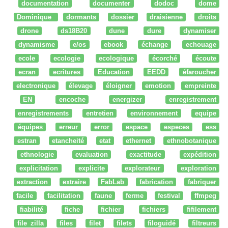
documentation
documenter
dodoc
dome
Dominique
dormants
dossier
draisienne
droits
drone
ds18B20
dune
dure
dynamiser
dynamisme
e/os
ebook
échange
echouage
ecole
ecologie
ecologique
écorché
écoute
ecran
ecritures
Education
EEDD
éfaroucher
electronique
élevage
éloigner
emotion
empreinte
EN
encoche
energizer
enregistrement
enregistrements
entretien
environnement
equipe
équipes
erreur
error
espace
especes
ess
estran
etancheité
etat
ethernet
ethnobotanique
ethnologie
evaluation
exactitude
expédition
explicitation
explicite
explorateur
exploration
extraction
extraire
FabLab
fabrication
fabriquer
facile
facilitation
faune
ferme
festival
ffmpeg
fiabilité
fiche
fichier
fichiers
fifilement
file zilla
files
filet
filets
filoguidé
filtreurs