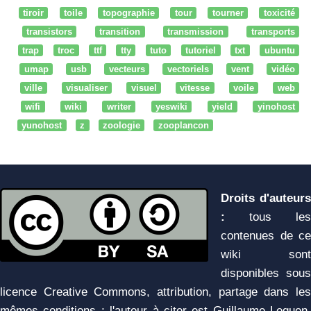
tiroir
toile
topographie
tour
tourner
toxicité
transistors
transition
transmission
transports
trap
troc
ttf
tty
tuto
tutoriel
txt
ubuntu
umap
usb
vecteurs
vectoriels
vent
vidéo
ville
visualiser
visuel
vitesse
voile
web
wifi
wiki
writer
yeswiki
yield
yinohost
yunohost
z
zoologie
zooplancon
Droits d'auteurs
:
tous les
contenues de ce
wiki sont
disponibles sous
licence Creative Commons, attribution, partage dans les
mêmes conditions ; l'auteur à citer est Guillaume Leguen,