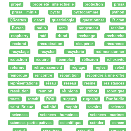
projet
propriété intelectuelle
protection
prusa
prusa mini+
pycto
pyctogramme
python
QRcartes
qsort
questiologie
questionner
R cran
R-cran
radio
ram
rangement
rasbian
raspberry
raté
rbind
rechange
recherche
rectorat
recupération
récupérer
récurence
recyclage
recycler
recyclerie
redimensionner
reduction
réduire
réemploi
réflexion
reflexivité
réforme
refroidissement
réglage
regles
relief
remorque
rencontre
répartition
répondre à une offre
représentations
résau
reseau
resine
resistances
resolution
reunion
réunions
robot
robotique
rotate
rotatif
ROV
rugeux
rugosité
RunAudio
saint Brieuc
salinité
saphir
savoirs
science
sciences
sciences humaines
sciences marines
sciences participatives
scientifique
scinder
screen
script
sécuriser
sécurité
serveur