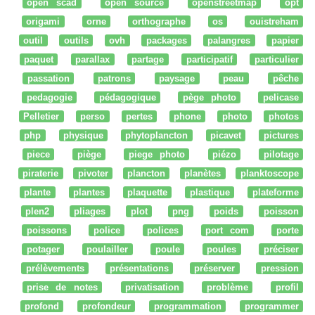
open scad
open source
openstreetmap
opt
origami
orne
orthographe
os
ouistreham
outil
outils
ovh
packages
palangres
papier
paquet
parallax
partage
participatif
particulier
passation
patrons
paysage
peau
pêche
pedagogie
pédagogique
pège photo
pelicase
Pelletier
perso
pertes
phone
photo
photos
php
physique
phytoplancton
picavet
pictures
piece
piège
piege photo
piézo
pilotage
piraterie
pivoter
plancton
planètes
planktoscope
plante
plantes
plaquette
plastique
plateforme
plen2
pliages
plot
png
poids
poisson
poissons
police
polices
port com
porte
potager
poulailler
poule
poules
préciser
prélèvements
présentations
préserver
pression
prise de notes
privatisation
problème
profil
profond
profondeur
programmation
programmer