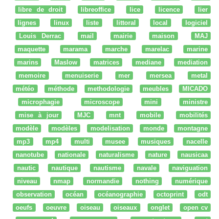
libre de droit
libreoffice
lice
licence
lier
lignes
linux
liste
littoral
local
logiciel
Louis Derrac
mail
mairie
maison
MAJ
maquette
marama
marche
marelac
marine
marins
Maslow
matrices
mediane
mediation
memoire
menuiserie
mer
mersea
metal
météo
méthode
methodologie
meubles
MICADO
microphagie
microscope
mini
ministre
mise à jour
MJC
mnt
mobile
mobilités
modèle
modèles
modelisation
monde
montagne
mp3
mp4
multi
musee
musiques
nacelle
nanotube
nationale
naturalisme
nature
nausicaa
nautic
nautique
nautisme
navale
naviguation
niveau
nmap
normandie
nothing
numérique
observation
océan
océanographie
octoprint
odt
oeufs
oeuvre
oiseau
oiseaux
onglet
open cv