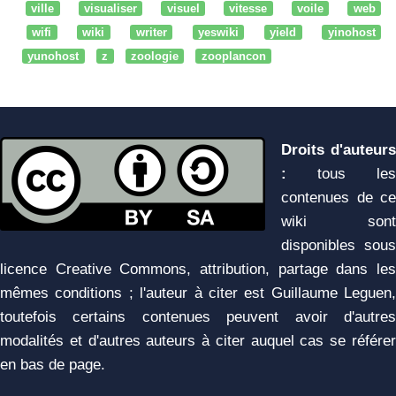
ville
visualiser
visuel
vitesse
voile
web
wifi
wiki
writer
yeswiki
yield
yinohost
yunohost
z
zoologie
zooplancon
Droits d'auteurs
:
tous les
contenues de ce
wiki sont
disponibles sous
licence Creative Commons, attribution, partage dans les
mêmes conditions ; l'auteur à citer est Guillaume Leguen,
toutefois certains contenues peuvent avoir d'autres
modalités et d'autres auteurs à citer auquel cas se référer
en bas de page.