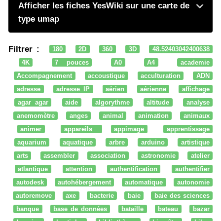
Afficher les fiches YesWiki sur une carte de
type umap
Filtrer :
180
2D
360
3D
48.52403042400638
4K
7 pouces
A0
A4
academie
Accompagnement
accoustique
acculturation
ADN
adresse
adresse IP
aérien
aérienne
affichage
agar agar
aide
algorythme
altitude
analyse
anemomètre
anges
animal
animation
animaux
animer
appareils
appimage
apprentissage
aquarium
aquatique
arbre
arduino
artistique
arts
assembler
association
astronomie
atelier
atlantique
attention
authentification
authentifier
autodesk
autohébergement
automatique
autonomie
autoremove
axe
bacterie
baie
baie des sciences
banque
base de données
bataille
bateau
bazar