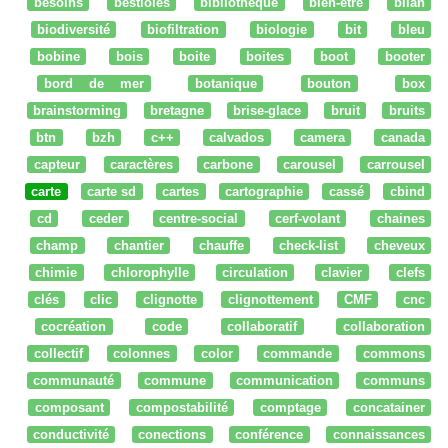
besoins
bestioles
bibliothèque
bien-être
bilan
biodiversité
biofiltration
biologie
bit
bleu
bobine
bois
boite
boites
boot
booter
bord de mer
botanique
bouton
box
brainstorming
bretagne
brise-glace
bruit
bruits
btn
bzh
c++
calvados
camera
canada
capteur
caractères
carbone
carousel
carrousel
carte
carte sd
cartes
cartographie
cassé
cbind
cd
ceder
centre-social
cerf-volant
chaines
champ
chantier
chauffe
check-list
cheveux
chimie
chlorophylle
circulation
clavier
clefs
clés
clic
clignotte
clignottement
CMF
cnc
cocréation
code
collaboratif
collaboration
collectif
colonnes
color
commande
commons
communauté
commune
communication
communs
composant
compostabilité
comptage
concatainer
conductivité
conections
conférence
connaissances