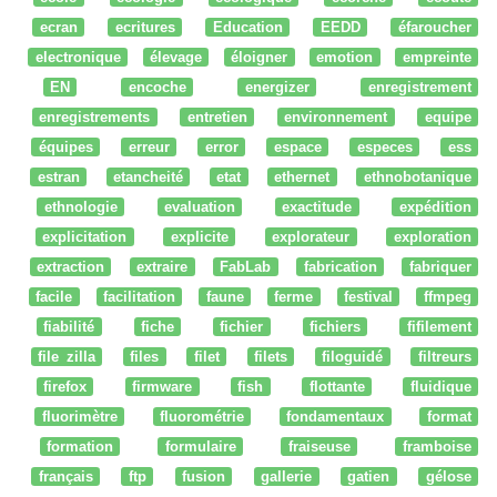
ecran
ecritures
Education
EEDD
éfaroucher
electronique
élevage
éloigner
emotion
empreinte
EN
encoche
energizer
enregistrement
enregistrements
entretien
environnement
equipe
équipes
erreur
error
espace
especes
ess
estran
etancheité
etat
ethernet
ethnobotanique
ethnologie
evaluation
exactitude
expédition
explicitation
explicite
explorateur
exploration
extraction
extraire
FabLab
fabrication
fabriquer
facile
facilitation
faune
ferme
festival
ffmpeg
fiabilité
fiche
fichier
fichiers
fifilement
file zilla
files
filet
filets
filoguidé
filtreurs
firefox
firmware
fish
flottante
fluidique
fluorimètre
fluorométrie
fondamentaux
format
formation
formulaire
fraiseuse
framboise
français
ftp
fusion
gallerie
gatien
gélose