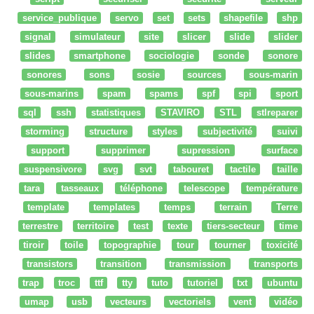
service_publique
servo
set
sets
shapefile
shp
signal
simulateur
site
slicer
slide
slider
slides
smartphone
sociologie
sonde
sonore
sonores
sons
sosie
sources
sous-marin
sous-marins
spam
spams
spf
spi
sport
sql
ssh
statistiques
STAVIRO
STL
stlreparer
storming
structure
styles
subjectivité
suivi
support
supprimer
supression
surface
suspensivore
svg
svt
tabouret
tactile
taille
tara
tasseaux
téléphone
telescope
température
template
templates
temps
terrain
Terre
terrestre
territoire
test
texte
tiers-secteur
time
tiroir
toile
topographie
tour
tourner
toxicité
transistors
transition
transmission
transports
trap
troc
ttf
tty
tuto
tutoriel
txt
ubuntu
umap
usb
vecteurs
vectoriels
vent
vidéo