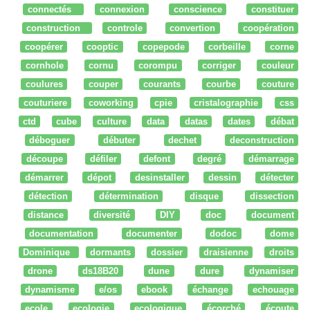
connectés
connexion
conscience
constituer
construction
controle
convertion
coopération
coopérer
cooptic
copepode
corbeille
corne
cornhole
cornu
corompu
corriger
couleur
coulures
couper
courants
courbe
couture
couturiere
coworking
cpie
cristalographie
css
ctd
cube
culture
data
datas
dates
débat
déboguer
débuter
dechet
deconstruction
découpe
défiler
defont
degré
démarrage
démarrer
dépot
desinstaller
dessin
détecter
détection
détermination
disque
dissection
distance
diversité
DIY
doc
document
documentation
documenter
dodoc
dome
Dominique
dormants
dossier
draisienne
droits
drone
ds18B20
dune
dure
dynamiser
dynamisme
e/os
ebook
échange
echouage
ecole
ecologie
ecologique
écorché
écoute