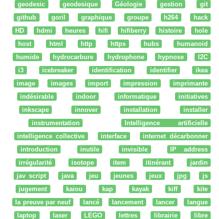
geodesic
geodesique
Géologie
gestion
git
github
goril
graphique
groupe
h264
hack
HD
hdmi
heures
hifi
hifiberry
histoire
hole
host
html
http
https
hubs
humanoid
humide
hydrocarbure
hydrophone
hypnose
I2C
i3
icebreaker
identification
identifier
ikea
image
images
import
impression
imprimante
indésirable
indoor
informatique
initiatives
inkscape
innover
installation
installer
instrumentation
Intelligence artificielle
intelligence collective
interface
internet décarbonner
introduction
inutile
invisible
IP address
irrégularité
isotope
item
itinérant
jardin
jav script
java
jeu
jeunes
jeux
jpg
js
jugement
kaiou
kap
kayak
kiff
kite
la preuve par neuf
lancé
lancement
lancer
langue
laptop
laser
LEGO
lettres
librairie
libre