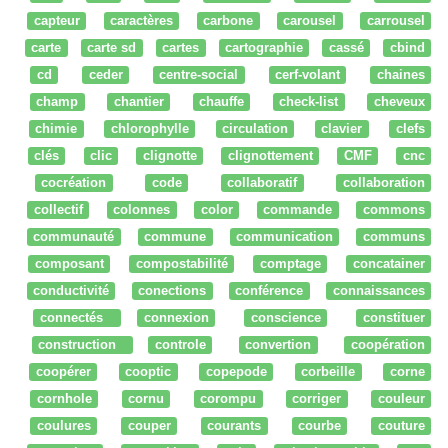
capteur
caractères
carbone
carousel
carrousel
carte
carte sd
cartes
cartographie
cassé
cbind
cd
ceder
centre-social
cerf-volant
chaines
champ
chantier
chauffe
check-list
cheveux
chimie
chlorophylle
circulation
clavier
clefs
clés
clic
clignotte
clignottement
CMF
cnc
cocréation
code
collaboratif
collaboration
collectif
colonnes
color
commande
commons
communauté
commune
communication
communs
composant
compostabilité
comptage
concatainer
conductivité
conections
conférence
connaissances
connectés
connexion
conscience
constituer
construction
controle
convertion
coopération
coopérer
cooptic
copepode
corbeille
corne
cornhole
cornu
corompu
corriger
couleur
coulures
couper
courants
courbe
couture