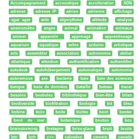
Accompagnement
accoustique
acculturation
ADN
adresse
adresse IP
aérien
aérienne
affichage
agar agar
aide
algorythme
altitude
analyse
anemomètre
anges
animal
animation
animaux
animer
appareils
appimage
apprentissage
aquarium
aquatique
arbre
arduino
artistique
arts
assembler
association
astronomie
atelier
atlantique
attention
authentification
authentifier
autodesk
autohébergement
automatique
autonomie
autoremove
axe
bacterie
baie
baie des sciences
banque
base de données
bataille
bateau
bazar
besoins
bestioles
bibliothèque
bien-être
bilan
biodiversité
biofiltration
biologie
bit
bleu
bobine
bois
boite
boites
boot
booter
bord de mer
botanique
bouton
box
brainstorming
bretagne
brise-glace
bruit
bruits
btn
bzh
c++
calvados
camera
canada