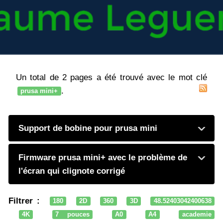
Un total de 2 pages a été trouvé avec le mot clé
.
prusa mini+
Support de bobine pour prusa mini
Firmware prusa mini+ avec le problème de
l'écran qui clignote corrigé
Filtrer :
180
2D
360
3D
48.52403042400638
4K
7 pouces
A0
A4
academie