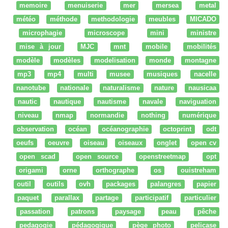
memoire
menuiserie
mer
mersea
metal
météo
méthode
methodologie
meubles
MICADO
microphagie
microscope
mini
ministre
mise à jour
MJC
mnt
mobile
mobilités
modèle
modèles
modelisation
monde
montagne
mp3
mp4
multi
musee
musiques
nacelle
nanotube
nationale
naturalisme
nature
nausicaa
nautic
nautique
nautisme
navale
naviguation
niveau
nmap
normandie
nothing
numérique
observation
océan
océanographie
octoprint
odt
oeufs
oeuvre
oiseau
oiseaux
onglet
open cv
open scad
open source
openstreetmap
opt
origami
orne
orthographe
os
ouistreham
outil
outils
ovh
packages
palangres
papier
paquet
parallax
partage
participatif
particulier
passation
patrons
paysage
peau
pêche
pedagogie
pédagogique
pège photo
pelicase