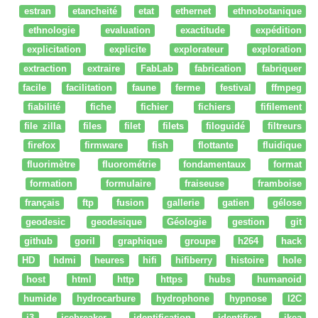
estran
etancheité
etat
ethernet
ethnobotanique
ethnologie
evaluation
exactitude
expédition
explicitation
explicite
explorateur
exploration
extraction
extraire
FabLab
fabrication
fabriquer
facile
facilitation
faune
ferme
festival
ffmpeg
fiabilité
fiche
fichier
fichiers
fifilement
file zilla
files
filet
filets
filoguidé
filtreurs
firefox
firmware
fish
flottante
fluidique
fluorimètre
fluorométrie
fondamentaux
format
formation
formulaire
fraiseuse
framboise
français
ftp
fusion
gallerie
gatien
gélose
geodesic
geodesique
Géologie
gestion
git
github
goril
graphique
groupe
h264
hack
HD
hdmi
heures
hifi
hifiberry
histoire
hole
host
html
http
https
hubs
humanoid
humide
hydrocarbure
hydrophone
hypnose
I2C
i3
icebreaker
identification
identifier
ikea