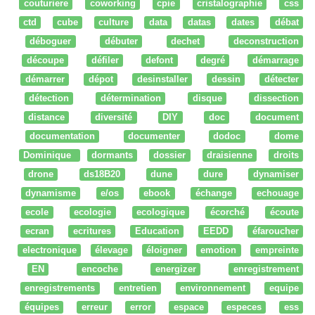
couturiere
coworking
cpie
cristalographie
css
ctd
cube
culture
data
datas
dates
débat
déboguer
débuter
dechet
deconstruction
découpe
défiler
defont
degré
démarrage
démarrer
dépot
desinstaller
dessin
détecter
détection
détermination
disque
dissection
distance
diversité
DIY
doc
document
documentation
documenter
dodoc
dome
Dominique
dormants
dossier
draisienne
droits
drone
ds18B20
dune
dure
dynamiser
dynamisme
e/os
ebook
échange
echouage
ecole
ecologie
ecologique
écorché
écoute
ecran
ecritures
Education
EEDD
éfaroucher
electronique
élevage
éloigner
emotion
empreinte
EN
encoche
energizer
enregistrement
enregistrements
entretien
environnement
equipe
équipes
erreur
error
espace
especes
ess