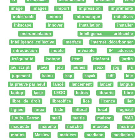
image
images
import
impression
imprimante
indésirable
indoor
informatique
initiatives
inkscape
innover
installation
installer
instrumentation
Intelligence artificielle
intelligence collective
interface
internet décarbonner
introduction
inutile
invisible
IP address
irrégularité
isotope
item
itinérant
jardin
jav script
java
jeu
jeunes
jeux
jpg
js
jugement
kaiou
kap
kayak
kiff
kite
la preuve par neuf
lancé
lancement
lancer
langue
laptop
laser
LEGO
lettres
librairie
libre
libre de droit
libreoffice
lice
licence
lier
lignes
linux
liste
littoral
local
logiciel
Louis Derrac
mail
mairie
maison
MAJ
maquette
marama
marche
marelac
marine
marins
Maslow
matrices
mediane
mediation