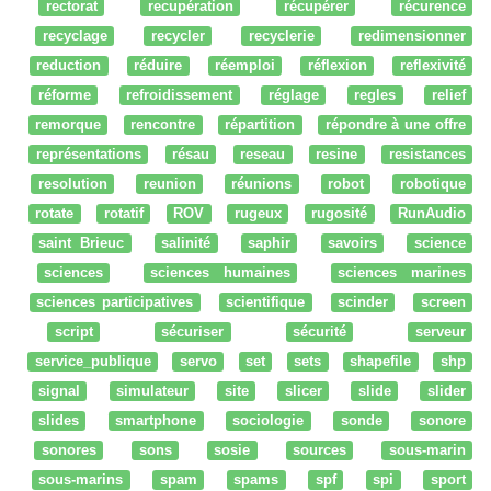
rectorat
recupération
récupérer
récurence
recyclage
recycler
recyclerie
redimensionner
reduction
réduire
réemploi
réflexion
reflexivité
réforme
refroidissement
réglage
regles
relief
remorque
rencontre
répartition
répondre à une offre
représentations
résau
reseau
resine
resistances
resolution
reunion
réunions
robot
robotique
rotate
rotatif
ROV
rugeux
rugosité
RunAudio
saint Brieuc
salinité
saphir
savoirs
science
sciences
sciences humaines
sciences marines
sciences participatives
scientifique
scinder
screen
script
sécuriser
sécurité
serveur
service_publique
servo
set
sets
shapefile
shp
signal
simulateur
site
slicer
slide
slider
slides
smartphone
sociologie
sonde
sonore
sonores
sons
sosie
sources
sous-marin
sous-marins
spam
spams
spf
spi
sport