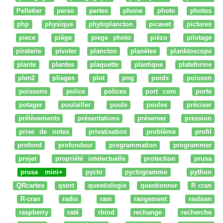
Pelletier
perso
pertes
phone
photo
photos
php
physique
phytoplancton
picavet
pictures
piece
piège
piege photo
piézo
pilotage
piraterie
pivoter
plancton
planètes
planktoscope
plante
plantes
plaquette
plastique
plateforme
plen2
pliages
plot
png
poids
poisson
poissons
police
polices
port com
porte
potager
poulailler
poule
poules
préciser
prélèvements
présentations
préserver
pression
prise de notes
privatisation
problème
profil
profond
profondeur
programmation
programmer
projet
propriété intelectuelle
protection
prusa
prusa mini+
pycto
pyctogramme
python
QRcartes
qsort
questiologie
questionner
R cran
R-cran
radio
ram
rangement
rasbian
raspberry
raté
rbind
rechange
recherche