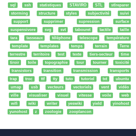
sql
ssh
statistiques
STAVIRO
STL
stlreparer
storming
structure
styles
subjectivité
suivi
support
supprimer
supression
surface
suspensivore
svg
svt
tabouret
tactile
taille
tara
tasseaux
téléphone
telescope
température
template
templates
temps
terrain
Terre
terrestre
territoire
test
texte
tiers-secteur
time
tiroir
toile
topographie
tour
tourner
toxicité
transistors
transition
transmission
transports
trap
troc
ttf
tty
tuto
tutoriel
txt
ubuntu
umap
usb
vecteurs
vectoriels
vent
vidéo
ville
visualiser
visuel
vitesse
voile
web
wifi
wiki
writer
yeswiki
yield
yinohost
yunohost
z
zoologie
zooplancon