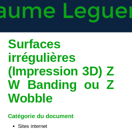
Surfaces
irrégulières
(Impression 3D) Z
W Banding ou Z
Wobble
Catégorie du document
Sites internet