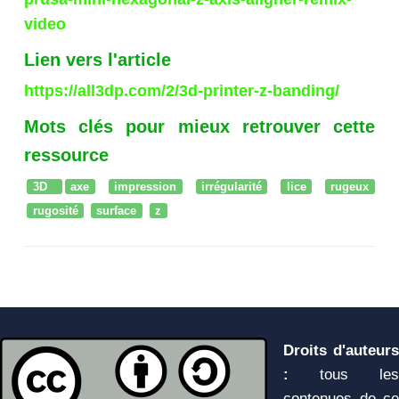
video
Lien vers l'article
https://all3dp.com/2/3d-printer-z-banding/
Mots clés pour mieux retrouver cette
ressource
3D
axe
impression
irrégularité
lice
rugeux
rugosité
surface
z
Droits d'auteurs
:
tous les
contenues de ce