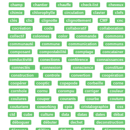
champ
chantier
chauffe
check-list
cheveux
chimie
chlorophylle
circulation
clavier
clefs
clés
clic
clignotte
clignottement
CMF
cnc
cocréation
code
collaboratif
collaboration
collectif
colonnes
color
commande
commons
communauté
commune
communication
communs
composant
compostabilité
comptage
concatainer
conductivité
conections
conférence
connaissances
connectés
connexion
conscience
constituer
construction
controle
convertion
coopération
coopérer
cooptic
copepode
corbeille
corne
cornhole
cornu
corompu
corriger
couleur
coulures
couper
courants
courbe
couture
couturiere
coworking
cpie
cristalographie
css
ctd
cube
culture
data
datas
dates
débat
déboguer
débuter
dechet
deconstruction