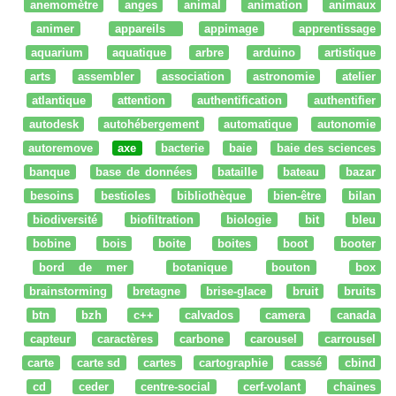
anemomètre
anges
animal
animation
animaux
animer
appareils
appimage
apprentissage
aquarium
aquatique
arbre
arduino
artistique
arts
assembler
association
astronomie
atelier
atlantique
attention
authentification
authentifier
autodesk
autohébergement
automatique
autonomie
autoremove
axe
bacterie
baie
baie des sciences
banque
base de données
bataille
bateau
bazar
besoins
bestioles
bibliothèque
bien-être
bilan
biodiversité
biofiltration
biologie
bit
bleu
bobine
bois
boite
boites
boot
booter
bord de mer
botanique
bouton
box
brainstorming
bretagne
brise-glace
bruit
bruits
btn
bzh
c++
calvados
camera
canada
capteur
caractères
carbone
carousel
carrousel
carte
carte sd
cartes
cartographie
cassé
cbind
cd
ceder
centre-social
cerf-volant
chaines