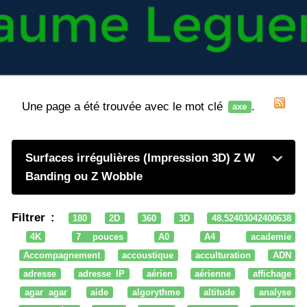
Une page a été trouvée avec le mot clé
.
axe
Surfaces irrégulières (Impression 3D) Z W
Banding ou Z Wobble
Filtrer :
180
2D
360
3D
48.52403042400638
4K
7 pouces
A0
A4
academie
Accompagnement
accoustique
acculturation
ADN
adresse
adresse IP
aérien
aérienne
affichage
agar agar
aide
algorythme
altitude
analyse