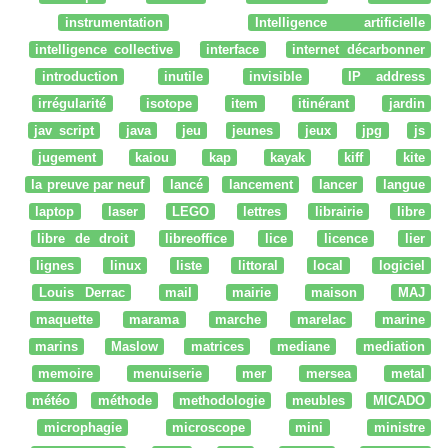
instrumentation
Intelligence artificielle
intelligence collective
interface
internet décarbonner
introduction
inutile
invisible
IP address
irrégularité
isotope
item
itinérant
jardin
jav script
java
jeu
jeunes
jeux
jpg
js
jugement
kaiou
kap
kayak
kiff
kite
la preuve par neuf
lancé
lancement
lancer
langue
laptop
laser
LEGO
lettres
librairie
libre
libre de droit
libreoffice
lice
licence
lier
lignes
linux
liste
littoral
local
logiciel
Louis Derrac
mail
mairie
maison
MAJ
maquette
marama
marche
marelac
marine
marins
Maslow
matrices
mediane
mediation
memoire
menuiserie
mer
mersea
metal
météo
méthode
methodologie
meubles
MICADO
microphagie
microscope
mini
ministre