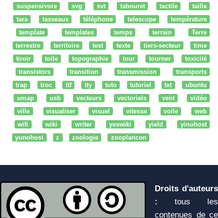
suspensivore
svg
svt
tabouret
tactile
taille
tara
tasseaux
téléphone
telescope
température
template
templates
temps
terrain
Terre
terrestre
territoire
test
texte
tiers-secteur
time
tiroir
toile
topographie
tour
tourner
toxicité
transistors
transition
transmission
transports
trap
troc
ttf
tty
tuto
tutoriel
txt
ubuntu
umap
usb
vecteurs
vectoriels
vent
vidéo
ville
visualiser
visuel
vitesse
voile
web
wifi
wiki
writer
yeswiki
yield
yinohost
yunohost
z
zoologie
zooplancon
Droits d'auteurs
:
tous les
contenues de ce