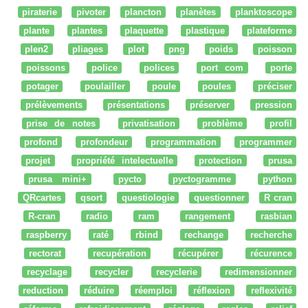
piraterie
pivoter
plancton
planètes
planktoscope
plante
plantes
plaquette
plastique
plateforme
plen2
pliages
plot
png
poids
poisson
poissons
police
polices
port com
porte
potager
poulailler
poule
poules
préciser
prélèvements
présentations
préserver
pression
prise de notes
privatisation
problème
profil
profond
profondeur
programmation
programmer
projet
propriété intelectuelle
protection
prusa
prusa mini+
pycto
pyctogramme
python
QRcartes
qsort
questiologie
questionner
R cran
R-cran
radio
ram
rangement
rasbian
raspberry
raté
rbind
rechange
recherche
rectorat
recupération
récupérer
récurence
recyclage
recycler
recyclerie
redimensionner
reduction
réduire
réemploi
réflexion
reflexivité