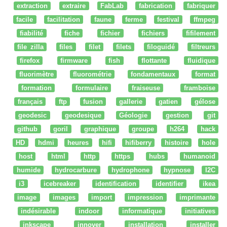
extraction
extraire
FabLab
fabrication
fabriquer
facile
facilitation
faune
ferme
festival
ffmpeg
fiabilité
fiche
fichier
fichiers
fifilement
file zilla
files
filet
filets
filoguidé
filtreurs
firefox
firmware
fish
flottante
fluidique
fluorimètre
fluorométrie
fondamentaux
format
formation
formulaire
fraiseuse
framboise
français
ftp
fusion
gallerie
gatien
gélose
geodesic
geodesique
Géologie
gestion
git
github
goril
graphique
groupe
h264
hack
HD
hdmi
heures
hifi
hifiberry
histoire
hole
host
html
http
https
hubs
humanoid
humide
hydrocarbure
hydrophone
hypnose
I2C
i3
icebreaker
identification
identifier
ikea
image
images
import
impression
imprimante
indésirable
indoor
informatique
initiatives
inkscape
innover
installation
installer