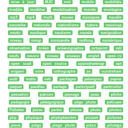
mise à jour
MJC
mnt
mobile
mobilités
modèle
modèles
modelisation
monde
montagne
mp3
mp4
multi
musee
musiques
nacelle
nanotube
nationale
naturalisme
nature
nausicaa
nautic
nautique
nautisme
navale
naviguation
niveau
nmap
normandie
nothing
numérique
observation
océan
océanographie
octoprint
odt
oeufs
oeuvre
oiseau
oiseaux
onglet
open cv
open scad
open source
openstreetmap
opt
origami
orne
orthographe
os
ouistreham
outil
outils
ovh
packages
palangres
papier
paquet
parallax
partage
participatif
particulier
passation
patrons
paysage
peau
pêche
pedagogie
pédagogique
pège photo
pelicase
Pelletier
perso
pertes
phone
photo
photos
php
physique
phytoplancton
picavet
pictures
piece
piège
piege photo
piézo
pilotage