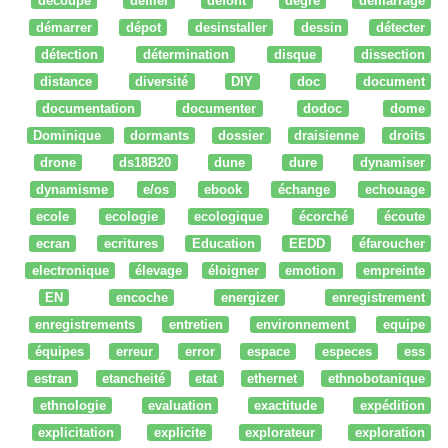
découpe
défiler
defont
degré
démarrage
démarrer
dépot
desinstaller
dessin
détecter
détection
détermination
disque
dissection
distance
diversité
DIY
doc
document
documentation
documenter
dodoc
dome
Dominique
dormants
dossier
draisienne
droits
drone
ds18B20
dune
dure
dynamiser
dynamisme
e/os
ebook
échange
echouage
ecole
ecologie
ecologique
écorché
écoute
ecran
ecritures
Education
EEDD
éfaroucher
electronique
élevage
éloigner
emotion
empreinte
EN
encoche
energizer
enregistrement
enregistrements
entretien
environnement
equipe
équipes
erreur
error
espace
especes
ess
estran
etancheité
etat
ethernet
ethnobotanique
ethnologie
evaluation
exactitude
expédition
explicitation
explicite
explorateur
exploration