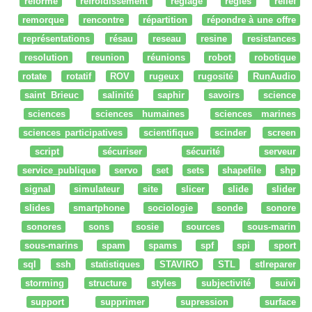
réforme
refroidissement
réglage
regles
relief
remorque
rencontre
répartition
répondre à une offre
représentations
résau
reseau
resine
resistances
resolution
reunion
réunions
robot
robotique
rotate
rotatif
ROV
rugeux
rugosité
RunAudio
saint Brieuc
salinité
saphir
savoirs
science
sciences
sciences humaines
sciences marines
sciences participatives
scientifique
scinder
screen
script
sécuriser
sécurité
serveur
service_publique
servo
set
sets
shapefile
shp
signal
simulateur
site
slicer
slide
slider
slides
smartphone
sociologie
sonde
sonore
sonores
sons
sosie
sources
sous-marin
sous-marins
spam
spams
spf
spi
sport
sql
ssh
statistiques
STAVIRO
STL
stlreparer
storming
structure
styles
subjectivité
suivi
support
supprimer
supression
surface