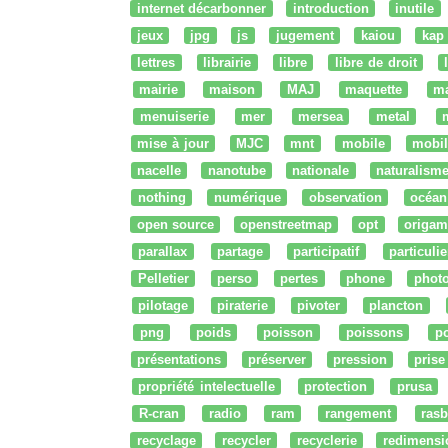
internet décarbonner
introduction
inutile
jeux
jpg
js
jugement
kaiou
kap
lettres
librairie
libre
libre de droit
mairie
maison
MAJ
maquette
m
menuiserie
mer
mersea
metal
mise à jour
MJC
mnt
mobile
mobil
nacelle
nanotube
nationale
naturalism
nothing
numérique
observation
océan
open source
openstreetmap
opt
origam
parallax
partage
participatif
particulie
Pelletier
perso
pertes
phone
phot
pilotage
piraterie
pivoter
plancton
png
poids
poisson
poissons
po
présentations
préserver
pression
prise
propriété intelectuelle
protection
prusa
R-cran
radio
ram
rangement
rasb
recyclage
recycler
recyclerie
redimensi