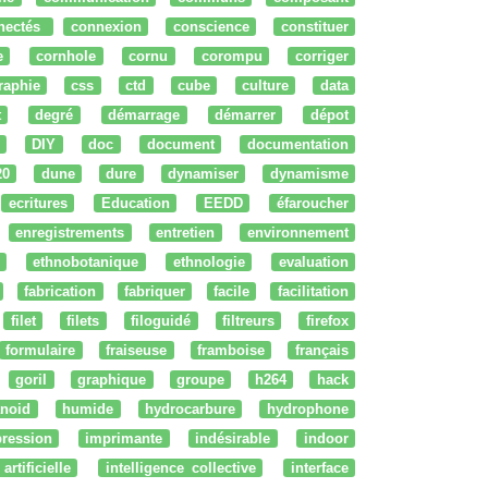
nectés
connexion
conscience
constituer
e
cornhole
cornu
corompu
corriger
raphie
css
ctd
cube
culture
data
t
degré
démarrage
démarrer
dépot
DIY
doc
document
documentation
20
dune
dure
dynamiser
dynamisme
ecritures
Education
EEDD
éfaroucher
enregistrements
entretien
environnement
ethnobotanique
ethnologie
evaluation
fabrication
fabriquer
facile
facilitation
filet
filets
filoguidé
filtreurs
firefox
formulaire
fraiseuse
framboise
français
goril
graphique
groupe
h264
hack
noid
humide
hydrocarbure
hydrophone
ression
imprimante
indésirable
indoor
artificielle
intelligence collective
interface