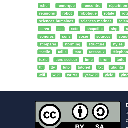
relief
remorque
rencontre
répartition
réunions
robot
robotique
rotate
rota
sciences humaines
sciences marines
scien
servo
set
sets
shapefile
shp
s
sonores
sons
sosie
sources
sous
stlreparer
storming
structure
styles
tactile
taille
tara
tasseaux
téléphon
texte
tiers-secteur
time
tiroir
toile
ttf
tty
tuto
tutoriel
txt
ubuntu
wifi
wiki
writer
yeswiki
yield
yin
a
c