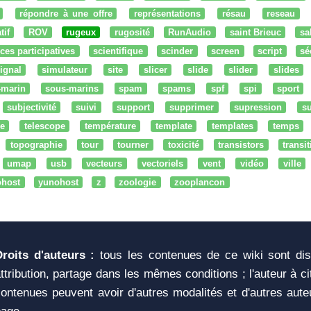
répondre à une offre
représentations
résau
reseau
tif
ROV
rugeux
rugosité
RunAudio
saint Brieuc
sa
ces participatives
scientifique
scinder
screen
script
sé
ignal
simulateur
site
slicer
slide
slider
slides
-marin
sous-marins
spam
spams
spf
spi
sport
subjectivité
suivi
support
supprimer
supression
su
e
telescope
température
template
templates
temps
topographie
tour
tourner
toxicité
transistors
transi
umap
usb
vecteurs
vectoriels
vent
vidéo
ville
ohost
yunohost
z
zoologie
zooplancon
Droits d'auteurs :
tous les contenues de ce wiki sont di
ttribution, partage dans les mêmes conditions ; l'auteur à c
ontenues peuvent avoir d'autres modalités et d'autres aute