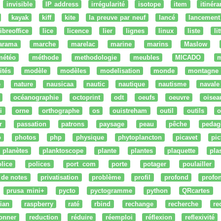
invisible
IP address
irrégularité
isotope
item
itinéra
kayak
kiff
kite
la preuve par neuf
lancé
lancement
libreoffice
lice
licence
lier
lignes
linux
liste
li
arama
marche
marelac
marine
marins
Maslow
météo
méthode
methodologie
meubles
MICADO
m
ités
modèle
modèles
modelisation
monde
montagne
e
nature
nausicaa
nautic
nautique
nautisme
navale
océanographie
octoprint
odt
oeufs
oeuvre
oisea
i
orne
orthographe
os
ouistreham
outil
outils
o
r
passation
patrons
paysage
peau
pêche
pedag
o
photos
php
physique
phytoplancton
picavet
pic
planètes
planktoscope
plante
plantes
plaquette
pla
lice
polices
port com
porte
potager
poulailler
 de notes
privatisation
problème
profil
profond
profo
prusa mini+
pycto
pyctogramme
python
QRcartes
ian
raspberry
raté
rbind
rechange
recherche
re
onner
reduction
réduire
réemploi
réflexion
reflexivité