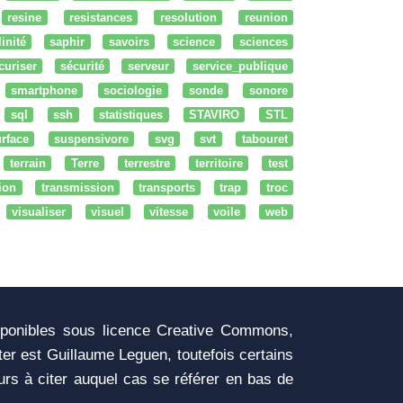
resine
resistances
resolution
reunion
linité
saphir
savoirs
science
sciences
curiser
sécurité
serveur
service_publique
smartphone
sociologie
sonde
sonore
sql
ssh
statistiques
STAVIRO
STL
rface
suspensivore
svg
svt
tabouret
terrain
Terre
terrestre
territoire
test
tion
transmission
transports
trap
troc
visualiser
visuel
vitesse
voile
web
sponibles sous licence Creative Commons,
iter est Guillaume Leguen, toutefois certains
urs à citer auquel cas se référer en bas de