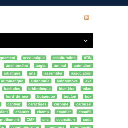
gnement
accoustique
acculturation
ADN
anemomètre
anges
animal
animation
artistique
arts
assembler
association
automatique
autonomie
autoremove
axe
bestioles
bibliothèque
bien-être
bilan
bord de mer
botanique
bouton
box
capteur
caractères
carbone
carousel
olant
chaines
champ
chantier
chauffe
ignottement
CMF
cnc
cocréation
code
ne
communication
communs
composant