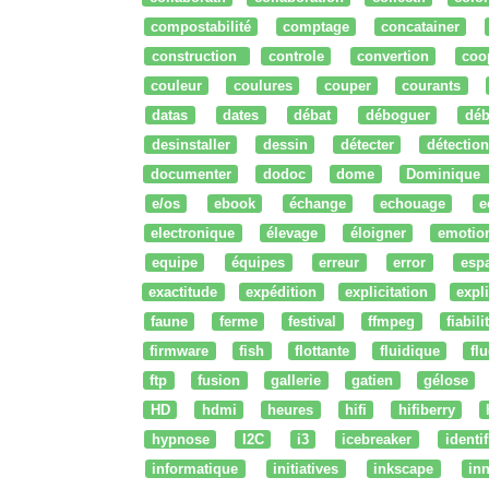
compostabilité
comptage
concatainer
construction
controle
convertion
coo
couleur
coulures
couper
courants
datas
dates
débat
déboguer
déb
desinstaller
dessin
détecter
détection
documenter
dodoc
dome
Dominique
e/os
ebook
échange
echouage
e
electronique
élevage
éloigner
emotio
equipe
équipes
erreur
error
esp
exactitude
expédition
explicitation
expli
faune
ferme
festival
ffmpeg
fiabili
firmware
fish
flottante
fluidique
fl
ftp
fusion
gallerie
gatien
gélose
HD
hdmi
heures
hifi
hifiberry
hypnose
I2C
i3
icebreaker
identi
informatique
initiatives
inkscape
in