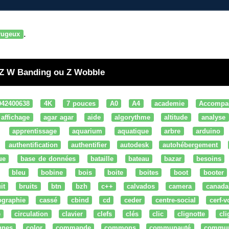
.
rugeux
) Z W Banding ou Z Wobble
042400638
4K
7 pouces
A0
A4
academie
Accompa
affichage
agar agar
aide
algorythme
altitude
analyse
apprentissage
aquarium
aquatique
arbre
arduino
authentification
authentifier
autodesk
autohébergement
ue
base de données
bataille
bateau
bazar
besoins
bleu
bobine
bois
boite
boites
boot
booter
it
bruits
btn
bzh
c++
calvados
camera
canada
ographie
cassé
cbind
cd
ceder
centre-social
cerf-v
e
circulation
clavier
clefs
clés
clic
clignotte
cl
nnes
color
commande
commons
communauté
commu