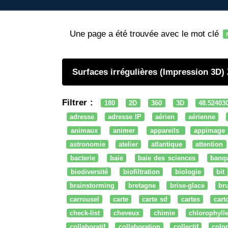
Une page a été trouvée avec le mot clé
Surfaces irrégulières (Impression 3D
Filtrer :
180
2D
360
3D
48.52403
adresse
adresse IP
aérien
aérienne
animaux
animer
appareils
appimage
astronomie
atelier
atlantique
attention
bacterie
baie
baie des sciences
banq
biodiversité
biofiltration
biologie
bit
brainstorming
bretagne
brise-glace
bru
carrousel
carte
carte sd
cartes
cart
check-list
cheveux
chimie
chlorophyll
collaboratif
collaboration
collectif
colo