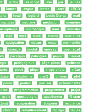
nt
jardin
jav script
java
jeu
jeunes
lancer
langue
laptop
laser
LEGO
ttoral
local
logiciel
Louis Derrac
mail
matrices
mediane
mediation
memoire
icrophagie
microscope
mini
ministre
mp3
mp4
multi
musee
musiques
naviguation
niveau
nmap
normandie
u
oiseaux
onglet
open cv
open scad
vh
packages
palangres
papier
paquet
ogie
pédagogique
pège photo
pelicase
tures
piece
piège
piege photo
piézo
stique
plateforme
plen2
pliages
plot
poule
poules
préciser
prélèvements
ndeur
programmation
programmer
projet
qsort
questiologie
questionner
R cran
ctorat
recupération
récupérer
récurence
réforme
refroidissement
réglage
regles