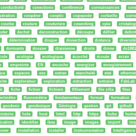
conductivité
conections
conférence
connaissances
con
pération
coopérer
cooptic
copepode
corbeille
corn
courbe
couture
couturiere
coworking
cpie
cristalog
uter
dechet
deconstruction
découpe
défiler
defon
détermination
disque
dissection
distance
diversité
dormants
dossier
draisienne
droits
drone
ds18B
cole
ecologie
ecologique
écorché
écoute
ecran
n
empreinte
EN
encoche
energizer
enregistrement
ace
especes
ess
estran
etancheité
etat
ethernet
cite
explorateur
exploration
extraction
extraire
FabLab
té
fiche
fichier
fichiers
fifilement
file zilla
files
uorimètre
fluorométrie
fondamentaux
format
formation
geodesic
geodesique
Géologie
gestion
git
github
histoire
hole
host
html
http
https
hubs
huma
fication
identifier
ikea
image
images
import
imp
nover
installation
installer
instrumentation
Intelligence 