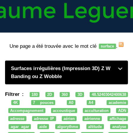
Une page a été trouvée avec le mot clé
.
surface
Surfaces irrégulières (Impression 3D) Z W
Banding ou Z Wobble
Filtrer :
180
2D
360
3D
48.52403042400638
4K
7 pouces
A0
A4
academie
Accompagnement
accoustique
acculturation
ADN
adresse
adresse IP
aérien
aérienne
affichage
agar agar
aide
algorythme
altitude
analyse