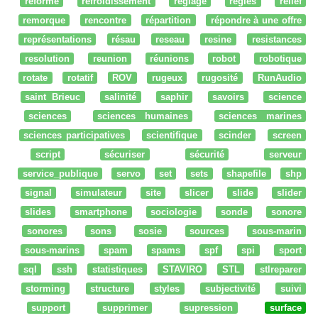
réforme
refroidissement
réglage
regles
relief
remorque
rencontre
répartition
répondre à une offre
représentations
résau
reseau
resine
resistances
resolution
reunion
réunions
robot
robotique
rotate
rotatif
ROV
rugeux
rugosité
RunAudio
saint Brieuc
salinité
saphir
savoirs
science
sciences
sciences humaines
sciences marines
sciences participatives
scientifique
scinder
screen
script
sécuriser
sécurité
serveur
service_publique
servo
set
sets
shapefile
shp
signal
simulateur
site
slicer
slide
slider
slides
smartphone
sociologie
sonde
sonore
sonores
sons
sosie
sources
sous-marin
sous-marins
spam
spams
spf
spi
sport
sql
ssh
statistiques
STAVIRO
STL
stlreparer
storming
structure
styles
subjectivité
suivi
support
supprimer
supression
surface