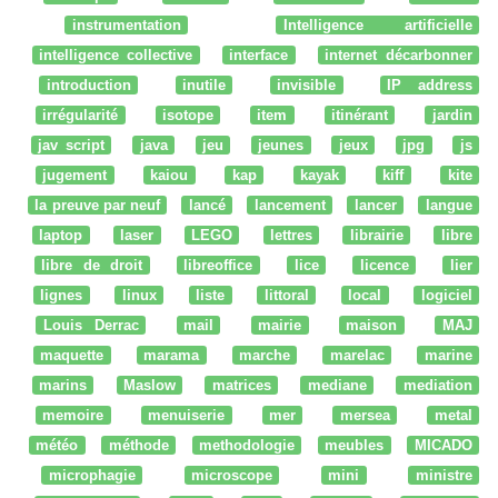
instrumentation
Intelligence artificielle
intelligence collective
interface
internet décarbonner
introduction
inutile
invisible
IP address
irrégularité
isotope
item
itinérant
jardin
jav script
java
jeu
jeunes
jeux
jpg
js
jugement
kaiou
kap
kayak
kiff
kite
la preuve par neuf
lancé
lancement
lancer
langue
laptop
laser
LEGO
lettres
librairie
libre
libre de droit
libreoffice
lice
licence
lier
lignes
linux
liste
littoral
local
logiciel
Louis Derrac
mail
mairie
maison
MAJ
maquette
marama
marche
marelac
marine
marins
Maslow
matrices
mediane
mediation
memoire
menuiserie
mer
mersea
metal
météo
méthode
methodologie
meubles
MICADO
microphagie
microscope
mini
ministre