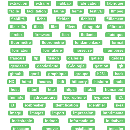
extraction
extraire
FabLab
fabrication
fabriquer
facile
facilitation
faune
ferme
festival
ffmpeg
fiabilité
fiche
fichier
fichiers
fifilement
file zilla
files
filet
filets
filoguidé
filtreurs
firefox
firmware
fish
flottante
fluidique
fluorimètre
fluorométrie
fondamentaux
format
formation
formulaire
fraiseuse
framboise
français
ftp
fusion
gallerie
gatien
gélose
geodesic
geodesique
Géologie
gestion
git
github
goril
graphique
groupe
h264
hack
HD
hdmi
heures
hifi
hifiberry
histoire
hole
host
html
http
https
hubs
humanoid
humide
hydrocarbure
hydrophone
hypnose
I2C
i3
icebreaker
identification
identifier
ikea
image
images
import
impression
imprimante
indésirable
indoor
informatique
initiatives
inkscape
innover
installation
installer