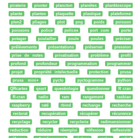
piraterie
pivoter
plancton
planètes
planktoscope
plante
plantes
plaquette
plastique
plateforme
plen2
pliages
plot
png
poids
poisson
poissons
police
polices
port com
porte
potager
poulailler
poule
poules
préciser
prélèvements
présentations
préserver
pression
prise de notes
privatisation
problème
profil
profond
profondeur
programmation
programmer
projet
propriété intelectuelle
protection
prusa
prusa mini+
pycto
pyctogramme
python
QRcartes
qsort
questiologie
questionner
R cran
R-cran
radio
ram
rangement
rasbian
raspberry
raté
rbind
rechange
recherche
rectorat
recupération
récupérer
récurence
recyclage
recycler
recyclerie
redimensionner
reduction
réduire
réemploi
réflexion
reflexivité