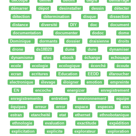
découpe
défiler
defont
degré
démarrage
démarrer
dépot
desinstaller
dessin
détecter
détection
détermination
disque
dissection
distance
diversité
DIY
doc
document
documentation
documenter
dodoc
dome
Dominique
dormants
dossier
draisienne
droits
drone
ds18B20
dune
dure
dynamiser
dynamisme
e/os
ebook
échange
echouage
ecole
ecologie
ecologique
écorché
écoute
ecran
ecritures
Education
EEDD
éfaroucher
electronique
élevage
éloigner
emotion
empreinte
EN
encoche
energizer
enregistrement
enregistrements
entretien
environnement
equipe
équipes
erreur
error
espace
especes
ess
estran
etancheité
etat
ethernet
ethnobotanique
ethnologie
evaluation
exactitude
expédition
explicitation
explicite
explorateur
exploration