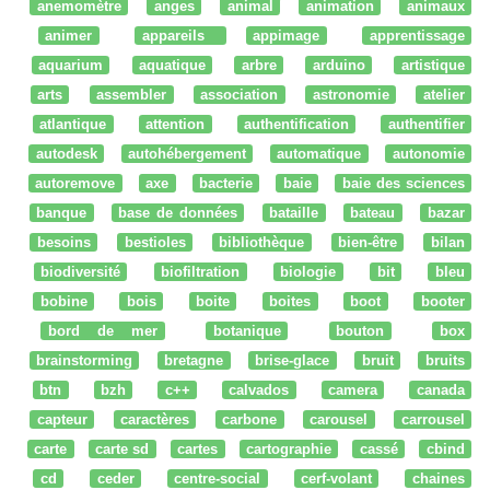
anemomètre
anges
animal
animation
animaux
animer
appareils
appimage
apprentissage
aquarium
aquatique
arbre
arduino
artistique
arts
assembler
association
astronomie
atelier
atlantique
attention
authentification
authentifier
autodesk
autohébergement
automatique
autonomie
autoremove
axe
bacterie
baie
baie des sciences
banque
base de données
bataille
bateau
bazar
besoins
bestioles
bibliothèque
bien-être
bilan
biodiversité
biofiltration
biologie
bit
bleu
bobine
bois
boite
boites
boot
booter
bord de mer
botanique
bouton
box
brainstorming
bretagne
brise-glace
bruit
bruits
btn
bzh
c++
calvados
camera
canada
capteur
caractères
carbone
carousel
carrousel
carte
carte sd
cartes
cartographie
cassé
cbind
cd
ceder
centre-social
cerf-volant
chaines