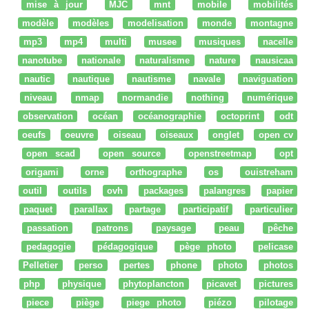
mise à jour
MJC
mnt
mobile
mobilités
modèle
modèles
modelisation
monde
montagne
mp3
mp4
multi
musee
musiques
nacelle
nanotube
nationale
naturalisme
nature
nausicaa
nautic
nautique
nautisme
navale
naviguation
niveau
nmap
normandie
nothing
numérique
observation
océan
océanographie
octoprint
odt
oeufs
oeuvre
oiseau
oiseaux
onglet
open cv
open scad
open source
openstreetmap
opt
origami
orne
orthographe
os
ouistreham
outil
outils
ovh
packages
palangres
papier
paquet
parallax
partage
participatif
particulier
passation
patrons
paysage
peau
pêche
pedagogie
pédagogique
pège photo
pelicase
Pelletier
perso
pertes
phone
photo
photos
php
physique
phytoplancton
picavet
pictures
piece
piège
piege photo
piézo
pilotage