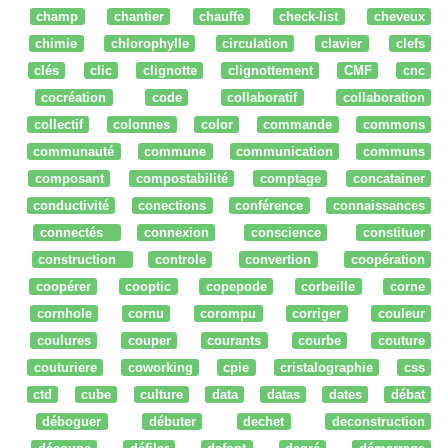
champ
chantier
chauffe
check-list
cheveux
chimie
chlorophylle
circulation
clavier
clefs
clés
clic
clignotte
clignottement
CMF
cnc
cocréation
code
collaboratif
collaboration
collectif
colonnes
color
commande
commons
communauté
commune
communication
communs
composant
compostabilité
comptage
concatainer
conductivité
conections
conférence
connaissances
connectés
connexion
conscience
constituer
construction
controle
convertion
coopération
coopérer
cooptic
copepode
corbeille
corne
cornhole
cornu
corompu
corriger
couleur
coulures
couper
courants
courbe
couture
couturiere
coworking
cpie
cristalographie
css
ctd
cube
culture
data
datas
dates
débat
déboguer
débuter
dechet
deconstruction