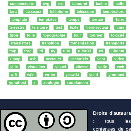
suspensivore
svg
svt
tabouret
tactile
taille
tara
tasseaux
téléphone
telescope
température
template
templates
temps
terrain
Terre
terrestre
territoire
test
texte
tiers-secteur
time
tiroir
toile
topographie
tour
tourner
toxicité
transistors
transition
transmission
transports
trap
troc
ttf
tty
tuto
tutoriel
txt
ubuntu
umap
usb
vecteurs
vectoriels
vent
vidéo
ville
visualiser
visuel
vitesse
voile
web
wifi
wiki
writer
yeswiki
yield
yinohost
yunohost
z
zoologie
zooplancon
Droits d'auteurs
:
tous les
contenues de ce