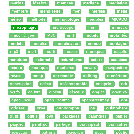
marins
Maslow
matrices
mediane
mediation
memoire
menuiserie
mer
mersea
metal
météo
méthode
methodologie
meubles
MICADO
microphagie
microscope
mini
ministre
mise à jour
MJC
mnt
mobile
mobilités
modèle
modèles
modelisation
monde
montagne
mp3
mp4
multi
musee
musiques
nacelle
nanotube
nationale
naturalisme
nature
nausicaa
nautic
nautique
nautisme
navale
naviguation
niveau
nmap
normandie
nothing
numérique
observation
océan
océanographie
octoprint
odt
oeufs
oeuvre
oiseau
oiseaux
onglet
open cv
open scad
open source
openstreetmap
opt
origami
orne
orthographe
os
ouistreham
outil
outils
ovh
packages
palangres
papier
paquet
parallax
partage
participatif
particulier
passation
patrons
paysage
peau
pêche