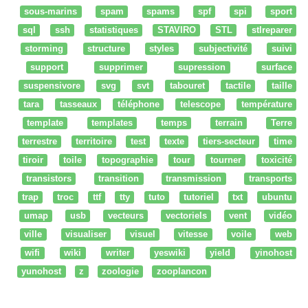
sous-marins
spam
spams
spf
spi
sport
sql
ssh
statistiques
STAVIRO
STL
stlreparer
storming
structure
styles
subjectivité
suivi
support
supprimer
supression
surface
suspensivore
svg
svt
tabouret
tactile
taille
tara
tasseaux
téléphone
telescope
température
template
templates
temps
terrain
Terre
terrestre
territoire
test
texte
tiers-secteur
time
tiroir
toile
topographie
tour
tourner
toxicité
transistors
transition
transmission
transports
trap
troc
ttf
tty
tuto
tutoriel
txt
ubuntu
umap
usb
vecteurs
vectoriels
vent
vidéo
ville
visualiser
visuel
vitesse
voile
web
wifi
wiki
writer
yeswiki
yield
yinohost
yunohost
z
zoologie
zooplancon