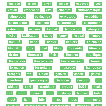
équipes
erreur
error
espace
especes
ess
estran
etancheité
etat
ethernet
ethnobotanique
ethnologie
evaluation
exactitude
expédition
explicitation
explicite
explorateur
exploration
extraction
extraire
FabLab
fabrication
fabriquer
facile
facilitation
faune
ferme
festival
ffmpeg
fiabilité
fiche
fichier
fichiers
fifilement
file zilla
files
filet
filets
filoguidé
filtreurs
firefox
firmware
fish
flottante
fluidique
fluorimètre
fluorométrie
fondamentaux
format
formation
formulaire
fraiseuse
framboise
français
ftp
fusion
gallerie
gatien
gélose
geodesic
geodesique
Géologie
gestion
git
github
goril
graphique
groupe
h264
hack
HD
hdmi
heures
hifi
hifiberry
histoire
hole
host
html
http
https
hubs
humanoid
humide
hydrocarbure
hydrophone
hypnose
I2C