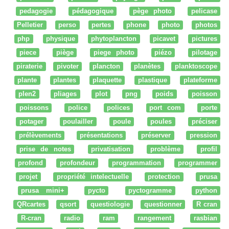
pedagogie
pédagogique
pège photo
pelicase
Pelletier
perso
pertes
phone
photo
photos
php
physique
phytoplancton
picavet
pictures
piece
piège
piege photo
piézo
pilotage
piraterie
pivoter
plancton
planètes
planktoscope
plante
plantes
plaquette
plastique
plateforme
plen2
pliages
plot
png
poids
poisson
poissons
police
polices
port com
porte
potager
poulailler
poule
poules
préciser
prélèvements
présentations
préserver
pression
prise de notes
privatisation
problème
profil
profond
profondeur
programmation
programmer
projet
propriété intelectuelle
protection
prusa
prusa mini+
pycto
pyctogramme
python
QRcartes
qsort
questiologie
questionner
R cran
R-cran
radio
ram
rangement
rasbian