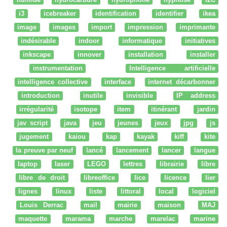
i3
icebreaker
identification
identifier
ikea
image
images
import
impression
imprimante
indésirable
indoor
informatique
initiatives
inkscape
innover
installation
installer
instrumentation
Intelligence artificielle
intelligence collective
interface
internet décarbonner
introduction
inutile
invisible
IP address
irrégularité
isotope
item
itinérant
jardin
jav script
java
jeu
jeunes
jeux
jpg
js
jugement
kaiou
kap
kayak
kiff
kite
la preuve par neuf
lancé
lancement
lancer
langue
laptop
laser
LEGO
lettres
librairie
libre
libre de droit
libreoffice
lice
licence
lier
lignes
linux
liste
littoral
local
logiciel
Louis Derrac
mail
mairie
maison
MAJ
maquette
marama
marche
marelac
marine