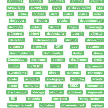
coulures
couper
courants
courbe
couture
couturiere
coworking
cpie
cristalographie
css
ctd
cube
culture
data
datas
dates
débat
déboguer
débuter
dechet
deconstruction
découpe
défiler
defont
degré
démarrage
démarrer
dépot
desinstaller
dessin
détecter
détection
détermination
disque
dissection
distance
diversité
DIY
doc
document
documentation
documenter
dodoc
dome
Dominique
dormants
dossier
draisienne
droits
drone
ds18B20
dune
dure
dynamiser
dynamisme
e/os
ebook
échange
echouage
ecole
ecologie
ecologique
écorché
écoute
ecran
ecritures
Education
EEDD
éfaroucher
electronique
élevage
éloigner
emotion
empreinte
EN
encoche
energizer
enregistrement
enregistrements
entretien
environnement
equipe