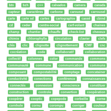
btn
bzh
c++
calvados
camera
canada
capteur
caractères
carbone
carousel
carrousel
carte
carte sd
cartes
cartographie
cassé
cbind
cd
ceder
centre-social
cerf-volant
chaines
champ
chantier
chauffe
check-list
cheveux
chimie
chlorophylle
circulation
clavier
clefs
clés
clic
clignotte
clignottement
CMF
cnc
cocréation
code
collaboratif
collaboration
collectif
colonnes
color
commande
commons
communauté
commune
communication
communs
composant
compostabilité
comptage
concatainer
conductivité
conections
conférence
connaissances
connectés
connexion
conscience
constituer
construction
controle
convertion
coopération
coopérer
cooptic
copepode
corbeille
corne
cornhole
cornu
corompu
corriger
couleur