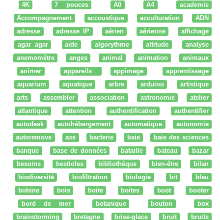
4K
7 pouces
A0
A4
academie
Accompagnement
accoustique
acculturation
ADN
adresse
adresse IP
aérien
aérienne
affichage
agar agar
aide
algorythme
altitude
analyse
anemomètre
anges
animal
animation
animaux
animer
appareils
appimage
apprentissage
aquarium
aquatique
arbre
arduino
artistique
arts
assembler
association
astronomie
atelier
atlantique
attention
authentification
authentifier
autodesk
autohébergement
automatique
autonomie
autoremove
axe
bacterie
baie
baie des sciences
banque
base de données
bataille
bateau
bazar
besoins
bestioles
bibliothèque
bien-être
bilan
biodiversité
biofiltration
biologie
bit
bleu
bobine
bois
boite
boites
boot
booter
bord de mer
botanique
bouton
box
brainstorming
bretagne
brise-glace
bruit
bruits