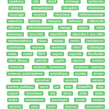
raspberry
raté
rbind
rechange
recherche
rectorat
recupération
récupérer
récurence
recyclage
recycler
recyclerie
redimensionner
reduction
réduire
réemploi
réflexion
reflexivité
réforme
refroidissement
réglage
regles
relief
remorque
rencontre
répartition
répondre à une offre
représentations
résau
reseau
resine
resistances
resolution
reunion
réunions
robot
robotique
rotate
rotatif
ROV
rugeux
rugosité
RunAudio
saint Brieuc
salinité
saphir
savoirs
science
sciences
sciences humaines
sciences marines
sciences participatives
scientifique
scinder
screen
script
sécuriser
sécurité
serveur
service_publique
servo
set
sets
shapefile
shp
signal
simulateur
site
slicer
slide
slider
slides
smartphone
sociologie
sonde
sonore
sonores
sons
sosie
sources
sous-marin