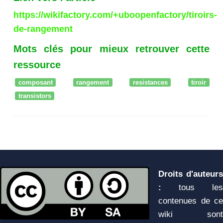
https://wikifactory.com/+uboopenfactory/tiroirs-
de-rangement
Mots clés pour mieux retrouver cette
ressource
composant
rangement
resistances
tiroir
transistors
Droits d'auteurs
:
tous les
contenues de ce
wiki sont