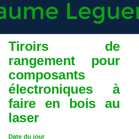
Tiroirs de
rangement pour
composants
électroniques à
faire en bois au
laser
Date du jour