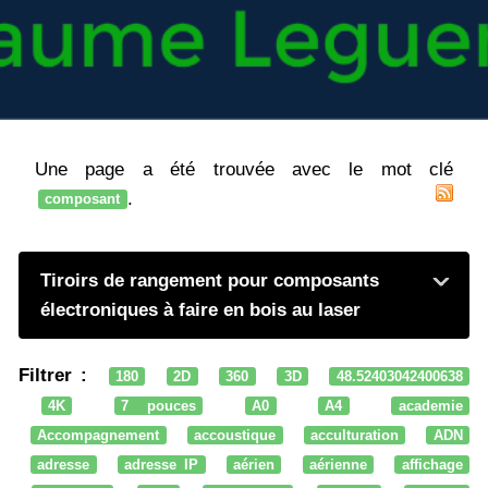
Une page a été trouvée avec le mot clé
.
composant
Tiroirs de rangement pour composants
électroniques à faire en bois au laser
Filtrer :
180
2D
360
3D
48.52403042400638
4K
7 pouces
A0
A4
academie
Accompagnement
accoustique
acculturation
ADN
adresse
adresse IP
aérien
aérienne
affichage