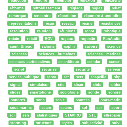
reduction
réduire
réemploi
réflexion
reflexivité
réforme
refroidissement
réglage
regles
relief
remorque
rencontre
répartition
répondre à une offre
représentations
résau
reseau
resine
resistances
resolution
reunion
réunions
robot
robotique
rotate
rotatif
ROV
rugeux
rugosité
RunAudio
saint Brieuc
salinité
saphir
savoirs
science
sciences
sciences humaines
sciences marines
sciences participatives
scientifique
scinder
screen
script
sécuriser
sécurité
serveur
service_publique
servo
set
sets
shapefile
shp
signal
simulateur
site
slicer
slide
slider
slides
smartphone
sociologie
sonde
sonore
sonores
sons
sosie
sources
sous-marin
sous-marins
spam
spams
spf
spi
sport
sql
ssh
statistiques
STAVIRO
STL
stlreparer
storming
structure
styles
subjectivité
suivi