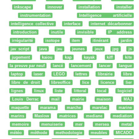
inkscape
innover
installation
installer
instrumentation
Intelligence artificielle
intelligence collective
interface
internet décarbonner
introduction
inutile
invisible
IP address
irrégularité
isotope
item
itinérant
jardin
jav script
java
jeu
jeunes
jeux
jpg
js
jugement
kaiou
kap
kayak
kiff
kite
la preuve par neuf
lancé
lancement
lancer
langue
laptop
laser
LEGO
lettres
librairie
libre
libre de droit
libreoffice
lice
licence
lier
lignes
linux
liste
littoral
local
logiciel
Louis Derrac
mail
mairie
maison
MAJ
maquette
marama
marche
marelac
marine
marins
Maslow
matrices
mediane
mediation
memoire
menuiserie
mer
mersea
metal
météo
méthode
methodologie
meubles
MICADO