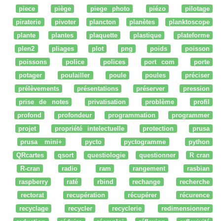
piece
piège
piege photo
piézo
pilotage
piraterie
pivoter
plancton
planètes
planktoscope
plante
plantes
plaquette
plastique
plateforme
plen2
pliages
plot
png
poids
poisson
poissons
police
polices
port com
porte
potager
poulailler
poule
poules
préciser
prélèvements
présentations
préserver
pression
prise de notes
privatisation
problème
profil
profond
profondeur
programmation
programmer
projet
propriété intelectuelle
protection
prusa
prusa mini+
pycto
pyctogramme
python
QRcartes
qsort
questiologie
questionner
R cran
R-cran
radio
ram
rangement
rasbian
raspberry
raté
rbind
rechange
recherche
rectorat
recupération
récupérer
récurence
recyclage
recycler
recyclerie
redimensionner