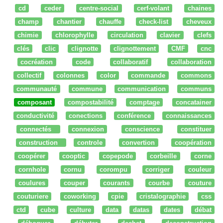
cd
ceder
centre-social
cerf-volant
chaines
champ
chantier
chauffe
check-list
cheveux
chimie
chlorophylle
circulation
clavier
clefs
clés
clic
clignotte
clignottement
CMF
cnc
cocréation
code
collaboratif
collaboration
collectif
colonnes
color
commande
commons
communauté
commune
communication
communs
composant
compostabilité
comptage
concatainer
conductivité
conections
conférence
connaissances
connectés
connexion
conscience
constituer
construction
controle
convertion
coopération
coopérer
cooptic
copepode
corbeille
corne
cornhole
cornu
corompu
corriger
couleur
coulures
couper
courants
courbe
couture
couturiere
coworking
cpie
cristalographie
css
ctd
cube
culture
data
datas
dates
débat