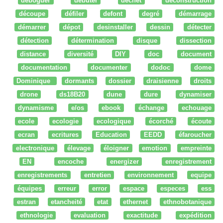
déboguer
débuter
dechet
deconstruction
découpe
défiler
defont
degré
démarrage
démarrer
dépot
desinstaller
dessin
détecter
détection
détermination
disque
dissection
distance
diversité
DIY
doc
document
documentation
documenter
dodoc
dome
Dominique
dormants
dossier
draisienne
droits
drone
ds18B20
dune
dure
dynamiser
dynamisme
e/os
ebook
échange
echouage
ecole
ecologie
ecologique
écorché
écoute
ecran
ecritures
Education
EEDD
éfaroucher
electronique
élevage
éloigner
emotion
empreinte
EN
encoche
energizer
enregistrement
enregistrements
entretien
environnement
equipe
équipes
erreur
error
espace
especes
ess
estran
etancheité
etat
ethernet
ethnobotanique
ethnologie
evaluation
exactitude
expédition