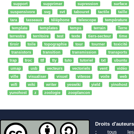
support
supprimer
supression
surface
suspensivore
svg
svt
tabouret
tactile
taille
tara
tasseaux
téléphone
telescope
température
template
templates
temps
terrain
Terre
terrestre
territoire
test
texte
tiers-secteur
time
tiroir
toile
topographie
tour
tourner
toxicité
transistors
transition
transmission
transports
trap
troc
ttf
tty
tuto
tutoriel
txt
ubuntu
umap
usb
vecteurs
vectoriels
vent
vidéo
ville
visualiser
visuel
vitesse
voile
web
wifi
wiki
writer
yeswiki
yield
yinohost
yunohost
z
zoologie
zooplancon
Droits d'auteurs
:
tous les