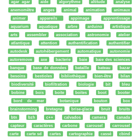
agar agar
aide
algorythme
altitude
analyse
anemomètre
anges
animal
animation
animaux
animer
appareils
appimage
apprentissage
aquarium
aquatique
arbre
arduino
artistique
arts
assembler
association
astronomie
atelier
atlantique
attention
authentification
authentifier
autodesk
autohébergement
automatique
autonomie
autoremove
axe
bacterie
baie
baie des sciences
banque
base de données
bataille
bateau
bazar
besoins
bestioles
bibliothèque
bien-être
bilan
biodiversité
biofiltration
biologie
bit
bleu
bobine
bois
boite
boites
boot
booter
bord de mer
botanique
bouton
box
brainstorming
bretagne
brise-glace
bruit
bruits
btn
bzh
c++
calvados
camera
canada
capteur
caractères
carbone
carousel
carrousel
carte
carte sd
cartes
cartographie
cassé
cbind