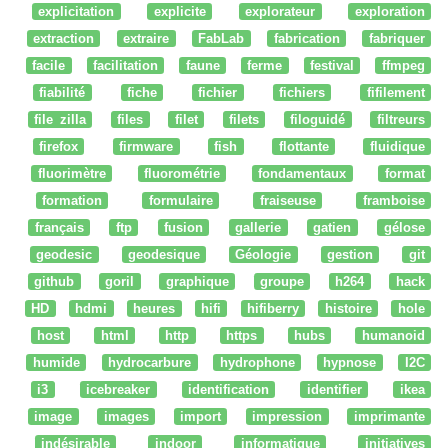
explicitation
explicite
explorateur
exploration
extraction
extraire
FabLab
fabrication
fabriquer
facile
facilitation
faune
ferme
festival
ffmpeg
fiabilité
fiche
fichier
fichiers
fifilement
file zilla
files
filet
filets
filoguidé
filtreurs
firefox
firmware
fish
flottante
fluidique
fluorimètre
fluorométrie
fondamentaux
format
formation
formulaire
fraiseuse
framboise
français
ftp
fusion
gallerie
gatien
gélose
geodesic
geodesique
Géologie
gestion
git
github
goril
graphique
groupe
h264
hack
HD
hdmi
heures
hifi
hifiberry
histoire
hole
host
html
http
https
hubs
humanoid
humide
hydrocarbure
hydrophone
hypnose
I2C
i3
icebreaker
identification
identifier
ikea
image
images
import
impression
imprimante
indésirable
indoor
informatique
initiatives