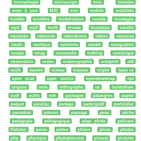
microphagie
microscope
mini
ministre
mise à jour
MJC
mnt
mobile
mobilités
modèle
modèles
modelisation
monde
montagne
mp3
mp4
multi
musee
musiques
nacelle
nanotube
nationale
naturalisme
nature
nausicaa
nautic
nautique
nautisme
navale
naviguation
niveau
nmap
normandie
nothing
numérique
observation
océan
océanographie
octoprint
odt
oeufs
oeuvre
oiseau
oiseaux
onglet
open cv
open scad
open source
openstreetmap
opt
origami
orne
orthographe
os
ouistreham
outil
outils
ovh
packages
palangres
papier
paquet
parallax
partage
participatif
particulier
passation
patrons
paysage
peau
pêche
pedagogie
pédagogique
pège photo
pelicase
Pelletier
perso
pertes
phone
photo
photos
php
physique
phytoplancton
picavet
pictures