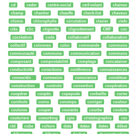
cd
ceder
centre-social
cerf-volant
chaines
champ
chantier
chauffe
check-list
cheveux
chimie
chlorophylle
circulation
clavier
clefs
clés
clic
clignotte
clignottement
CMF
cnc
cocréation
code
collaboratif
collaboration
collectif
colonnes
color
commande
commons
communauté
commune
communication
communs
composant
compostabilité
comptage
concatainer
conductivité
conections
conférence
connaissances
connectés
connexion
conscience
constituer
construction
controle
convertion
coopération
coopérer
cooptic
copepode
corbeille
corne
cornhole
cornu
corompu
corriger
couleur
coulures
couper
courants
courbe
couture
couturiere
coworking
cpie
cristalographie
css
ctd
cube
culture
data
datas
dates
débat