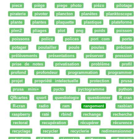
piece
piège
piege photo
piézo
pilotage
piraterie
pivoter
plancton
planètes
planktoscope
plante
plantes
plaquette
plastique
plateforme
plen2
pliages
plot
png
poids
poisson
poissons
police
polices
port com
porte
potager
poulailler
poule
poules
préciser
prélèvements
présentations
préserver
pression
prise de notes
privatisation
problème
profil
profond
profondeur
programmation
programmer
projet
propriété intelectuelle
protection
prusa
prusa mini+
pycto
pyctogramme
python
QRcartes
qsort
questiologie
questionner
R cran
R-cran
radio
ram
rangement
rasbian
raspberry
raté
rbind
rechange
recherche
rectorat
recupération
récupérer
récurence
recyclage
recycler
recyclerie
redimensionner