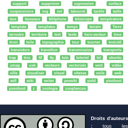
support
supprimer
supression
surface
suspensivore
svg
svt
tabouret
tactile
taille
tara
tasseaux
téléphone
telescope
température
template
templates
temps
terrain
Terre
terrestre
territoire
test
texte
tiers-secteur
time
tiroir
toile
topographie
tour
tourner
toxicité
transistors
transition
transmission
transports
trap
troc
ttf
tty
tuto
tutoriel
txt
ubuntu
umap
usb
vecteurs
vectoriels
vent
vidéo
ville
visualiser
visuel
vitesse
voile
web
wifi
wiki
writer
yeswiki
yield
yinohost
yunohost
z
zoologie
zooplancon
Droits d'auteurs
:
tous les