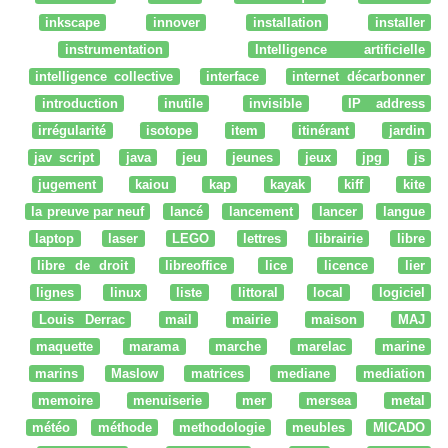
inkscape
innover
installation
installer
instrumentation
Intelligence artificielle
intelligence collective
interface
internet décarbonner
introduction
inutile
invisible
IP address
irrégularité
isotope
item
itinérant
jardin
jav script
java
jeu
jeunes
jeux
jpg
js
jugement
kaiou
kap
kayak
kiff
kite
la preuve par neuf
lancé
lancement
lancer
langue
laptop
laser
LEGO
lettres
librairie
libre
libre de droit
libreoffice
lice
licence
lier
lignes
linux
liste
littoral
local
logiciel
Louis Derrac
mail
mairie
maison
MAJ
maquette
marama
marche
marelac
marine
marins
Maslow
matrices
mediane
mediation
memoire
menuiserie
mer
mersea
metal
météo
méthode
methodologie
meubles
MICADO