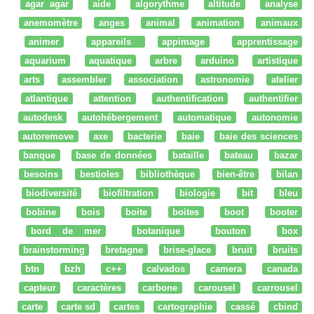
agar agar
aide
algorythme
altitude
analyse
anemomètre
anges
animal
animation
animaux
animer
appareils
appimage
apprentissage
aquarium
aquatique
arbre
arduino
artistique
arts
assembler
association
astronomie
atelier
atlantique
attention
authentification
authentifier
autodesk
autohébergement
automatique
autonomie
autoremove
axe
bacterie
baie
baie des sciences
banque
base de données
bataille
bateau
bazar
besoins
bestioles
bibliothèque
bien-être
bilan
biodiversité
biofiltration
biologie
bit
bleu
bobine
bois
boite
boites
boot
booter
bord de mer
botanique
bouton
box
brainstorming
bretagne
brise-glace
bruit
bruits
btn
bzh
c++
calvados
camera
canada
capteur
caractères
carbone
carousel
carrousel
carte
carte sd
cartes
cartographie
cassé
cbind