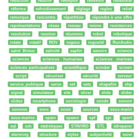
reduction
réduire
réemploi
réflexion
reflexivité
réforme
refroidissement
réglage
regles
relief
remorque
rencontre
répartition
répondre à une offre
représentations
résau
reseau
resine
resistances
resolution
reunion
réunions
robot
robotique
rotate
rotatif
ROV
rugeux
rugosité
RunAudio
saint Brieuc
salinité
saphir
savoirs
science
sciences
sciences humaines
sciences marines
sciences participatives
scientifique
scinder
screen
script
sécuriser
sécurité
serveur
service_publique
servo
set
sets
shapefile
shp
signal
simulateur
site
slicer
slide
slider
slides
smartphone
sociologie
sonde
sonore
sonores
sons
sosie
sources
sous-marin
sous-marins
spam
spams
spf
spi
sport
sql
ssh
statistiques
STAVIRO
STL
stlreparer
storming
structure
styles
subjectivité
suivi