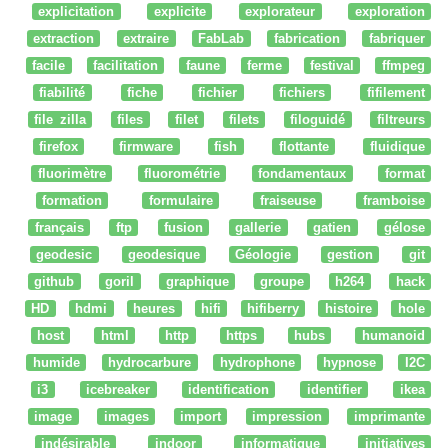
explicitation
explicite
explorateur
exploration
extraction
extraire
FabLab
fabrication
fabriquer
facile
facilitation
faune
ferme
festival
ffmpeg
fiabilité
fiche
fichier
fichiers
fifilement
file zilla
files
filet
filets
filoguidé
filtreurs
firefox
firmware
fish
flottante
fluidique
fluorimètre
fluorométrie
fondamentaux
format
formation
formulaire
fraiseuse
framboise
français
ftp
fusion
gallerie
gatien
gélose
geodesic
geodesique
Géologie
gestion
git
github
goril
graphique
groupe
h264
hack
HD
hdmi
heures
hifi
hifiberry
histoire
hole
host
html
http
https
hubs
humanoid
humide
hydrocarbure
hydrophone
hypnose
I2C
i3
icebreaker
identification
identifier
ikea
image
images
import
impression
imprimante
indésirable
indoor
informatique
initiatives