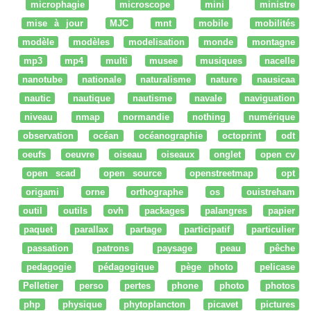
microphagie
microscope
mini
ministre
mise à jour
MJC
mnt
mobile
mobilités
modèle
modèles
modelisation
monde
montagne
mp3
mp4
multi
musee
musiques
nacelle
nanotube
nationale
naturalisme
nature
nausicaa
nautic
nautique
nautisme
navale
naviguation
niveau
nmap
normandie
nothing
numérique
observation
océan
océanographie
octoprint
odt
oeufs
oeuvre
oiseau
oiseaux
onglet
open cv
open scad
open source
openstreetmap
opt
origami
orne
orthographe
os
ouistreham
outil
outils
ovh
packages
palangres
papier
paquet
parallax
partage
participatif
particulier
passation
patrons
paysage
peau
pêche
pedagogie
pédagogique
pège photo
pelicase
Pelletier
perso
pertes
phone
photo
photos
php
physique
phytoplancton
picavet
pictures