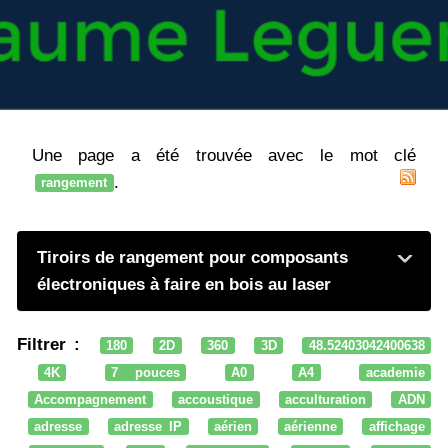
Une page a été trouvée avec le mot clé
.
rangement
Tiroirs de rangement pour composants
électroniques à faire en bois au laser
Filtrer :
180
2D
360
3D
48.52403042400638
4K
7 pouces
A0
A4
academie
Accompagnement
accoustique
acculturation
ADN
adresse
adresse IP
aérien
aérienne
affichage