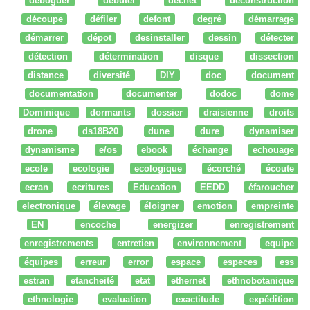
déboguer
débuter
dechet
deconstruction
découpe
défiler
defont
degré
démarrage
démarrer
dépot
desinstaller
dessin
détecter
détection
détermination
disque
dissection
distance
diversité
DIY
doc
document
documentation
documenter
dodoc
dome
Dominique
dormants
dossier
draisienne
droits
drone
ds18B20
dune
dure
dynamiser
dynamisme
e/os
ebook
échange
echouage
ecole
ecologie
ecologique
écorché
écoute
ecran
ecritures
Education
EEDD
éfaroucher
electronique
élevage
éloigner
emotion
empreinte
EN
encoche
energizer
enregistrement
enregistrements
entretien
environnement
equipe
équipes
erreur
error
espace
especes
ess
estran
etancheité
etat
ethernet
ethnobotanique
ethnologie
evaluation
exactitude
expédition