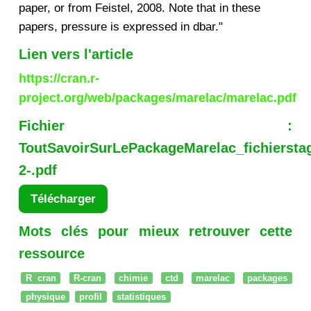
paper, or from Feistel, 2008. Note that in these
papers, pressure is expressed in dbar."
Lien vers l'article
https://cran.r-
project.org/web/packages/marelac/marelac.pdf
Fichier :
ToutSavoirSurLePackageMarelac_fichiersta
2-.pdf
Télécharger
Mots clés pour mieux retrouver cette
ressource
R cran
R-cran
chimie
ctd
marelac
packages
physique
profil
statistiques