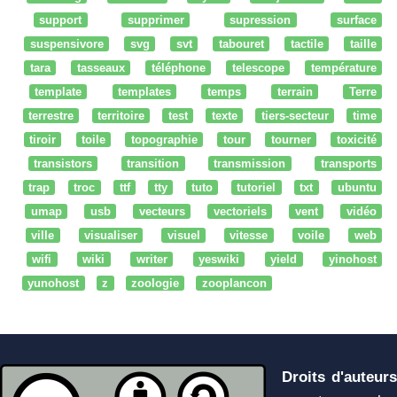
support
supprimer
supression
surface
suspensivore
svg
svt
tabouret
tactile
taille
tara
tasseaux
téléphone
telescope
température
template
templates
temps
terrain
Terre
terrestre
territoire
test
texte
tiers-secteur
time
tiroir
toile
topographie
tour
tourner
toxicité
transistors
transition
transmission
transports
trap
troc
ttf
tty
tuto
tutoriel
txt
ubuntu
umap
usb
vecteurs
vectoriels
vent
vidéo
ville
visualiser
visuel
vitesse
voile
web
wifi
wiki
writer
yeswiki
yield
yinohost
yunohost
z
zoologie
zooplancon
Droits d'auteurs