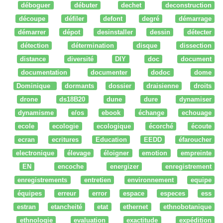
déboguer
débuter
dechet
deconstruction
découpe
défiler
defont
degré
démarrage
démarrer
dépot
desinstaller
dessin
détecter
détection
détermination
disque
dissection
distance
diversité
DIY
doc
document
documentation
documenter
dodoc
dome
Dominique
dormants
dossier
draisienne
droits
drone
ds18B20
dune
dure
dynamiser
dynamisme
e/os
ebook
échange
echouage
ecole
ecologie
ecologique
écorché
écoute
ecran
ecritures
Education
EEDD
éfaroucher
electronique
élevage
éloigner
emotion
empreinte
EN
encoche
energizer
enregistrement
enregistrements
entretien
environnement
equipe
équipes
erreur
error
espace
especes
ess
estran
etancheité
etat
ethernet
ethnobotanique
ethnologie
evaluation
exactitude
expédition