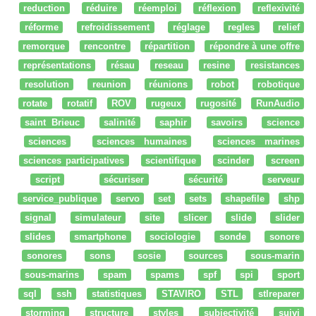
reduction
réduire
réemploi
réflexion
reflexivité
réforme
refroidissement
réglage
regles
relief
remorque
rencontre
répartition
répondre à une offre
représentations
résau
reseau
resine
resistances
resolution
reunion
réunions
robot
robotique
rotate
rotatif
ROV
rugeux
rugosité
RunAudio
saint Brieuc
salinité
saphir
savoirs
science
sciences
sciences humaines
sciences marines
sciences participatives
scientifique
scinder
screen
script
sécuriser
sécurité
serveur
service_publique
servo
set
sets
shapefile
shp
signal
simulateur
site
slicer
slide
slider
slides
smartphone
sociologie
sonde
sonore
sonores
sons
sosie
sources
sous-marin
sous-marins
spam
spams
spf
spi
sport
sql
ssh
statistiques
STAVIRO
STL
stlreparer
storming
structure
styles
subjectivité
suivi