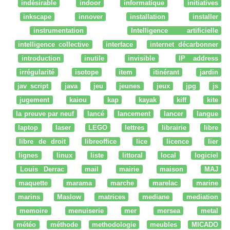
indésirable
indoor
informatique
initiatives
inkscape
innover
installation
installer
instrumentation
Intelligence artificielle
intelligence collective
interface
internet décarbonner
introduction
inutile
invisible
IP address
irrégularité
isotope
item
itinérant
jardin
jav script
java
jeu
jeunes
jeux
jpg
js
jugement
kaiou
kap
kayak
kiff
kite
la preuve par neuf
lancé
lancement
lancer
langue
laptop
laser
LEGO
lettres
librairie
libre
libre de droit
libreoffice
lice
licence
lier
lignes
linux
liste
littoral
local
logiciel
Louis Derrac
mail
mairie
maison
MAJ
maquette
marama
marche
marelac
marine
marins
Maslow
matrices
mediane
mediation
memoire
menuiserie
mer
mersea
metal
météo
méthode
methodologie
meubles
MICADO