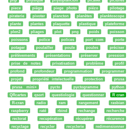
php
physique
phytoplancton
picavet
pictures
piece
piège
piege photo
piézo
pilotage
piraterie
pivoter
plancton
planètes
planktoscope
plante
plantes
plaquette
plastique
plateforme
plen2
pliages
plot
png
poids
poisson
poissons
police
polices
port com
porte
potager
poulailler
poule
poules
préciser
prélèvements
présentations
préserver
pression
prise de notes
privatisation
problème
profil
profond
profondeur
programmation
programmer
projet
propriété intelectuelle
protection
prusa
prusa mini+
pycto
pyctogramme
python
QRcartes
qsort
questiologie
questionner
R cran
R-cran
radio
ram
rangement
rasbian
raspberry
raté
rbind
rechange
recherche
rectorat
recupération
récupérer
récurence
recyclage
recycler
recyclerie
redimensionner