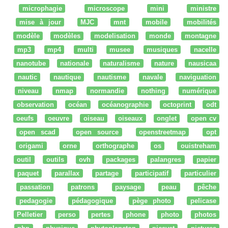
microphagie
microscope
mini
ministre
mise à jour
MJC
mnt
mobile
mobilités
modèle
modèles
modelisation
monde
montagne
mp3
mp4
multi
musee
musiques
nacelle
nanotube
nationale
naturalisme
nature
nausicaa
nautic
nautique
nautisme
navale
naviguation
niveau
nmap
normandie
nothing
numérique
observation
océan
océanographie
octoprint
odt
oeufs
oeuvre
oiseau
oiseaux
onglet
open cv
open scad
open source
openstreetmap
opt
origami
orne
orthographe
os
ouistreham
outil
outils
ovh
packages
palangres
papier
paquet
parallax
partage
participatif
particulier
passation
patrons
paysage
peau
pêche
pedagogie
pédagogique
pège photo
pelicase
Pelletier
perso
pertes
phone
photo
photos