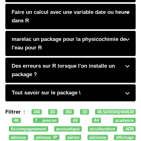
Faire un calcul avec une variable date ou heure
dans R
marelac un package pour la physicochimie de
l'eau pour R
Des erreurs sur R lorsque l'on installe un
package ?
Tout savoir sur le package \
Filtrer :
180
2D
360
3D
48.52403042400638
4K
7 pouces
A0
A4
academie
Accompagnement
accoustique
acculturation
ADN
adresse
adresse IP
aérien
aérienne
affichage