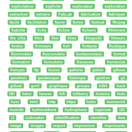
explicitation
explicite
explorateur
exploration
extraction
extraire
FabLab
fabrication
fabriquer
facile
facilitation
faune
ferme
festival
ffmpeg
fiabilité
fiche
fichier
fichiers
fifilement
file zilla
files
filet
filets
filoguidé
filtreurs
firefox
firmware
fish
flottante
fluidique
fluorimètre
fluorométrie
fondamentaux
format
formation
formulaire
fraiseuse
framboise
français
ftp
fusion
gallerie
gatien
gélose
geodesic
geodesique
Géologie
gestion
git
github
goril
graphique
groupe
h264
hack
HD
hdmi
heures
hifi
hifiberry
histoire
hole
host
html
http
https
hubs
humanoid
humide
hydrocarbure
hydrophone
hypnose
I2C
i3
icebreaker
identification
identifier
ikea
image
images
import
impression
imprimante