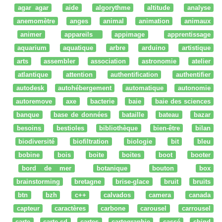
agar agar
aide
algorythme
altitude
analyse
anemomètre
anges
animal
animation
animaux
animer
appareils
appimage
apprentissage
aquarium
aquatique
arbre
arduino
artistique
arts
assembler
association
astronomie
atelier
atlantique
attention
authentification
authentifier
autodesk
autohébergement
automatique
autonomie
autoremove
axe
bacterie
baie
baie des sciences
banque
base de données
bataille
bateau
bazar
besoins
bestioles
bibliothèque
bien-être
bilan
biodiversité
biofiltration
biologie
bit
bleu
bobine
bois
boite
boites
boot
booter
bord de mer
botanique
bouton
box
brainstorming
bretagne
brise-glace
bruit
bruits
btn
bzh
c++
calvados
camera
canada
capteur
caractères
carbone
carousel
carrousel
carte
carte sd
cartes
cartographie
cassé
cbind