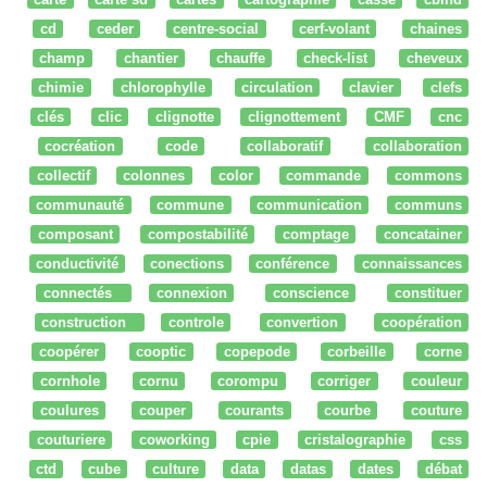
cd
ceder
centre-social
cerf-volant
chaines
champ
chantier
chauffe
check-list
cheveux
chimie
chlorophylle
circulation
clavier
clefs
clés
clic
clignotte
clignottement
CMF
cnc
cocréation
code
collaboratif
collaboration
collectif
colonnes
color
commande
commons
communauté
commune
communication
communs
composant
compostabilité
comptage
concatainer
conductivité
conections
conférence
connaissances
connectés
connexion
conscience
constituer
construction
controle
convertion
coopération
coopérer
cooptic
copepode
corbeille
corne
cornhole
cornu
corompu
corriger
couleur
coulures
couper
courants
courbe
couture
couturiere
coworking
cpie
cristalographie
css
ctd
cube
culture
data
datas
dates
débat