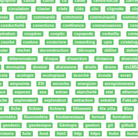
ographie
cassé
cbind
cd
ceder
centre-social
cerf-v
e
circulation
clavier
clefs
clés
clic
clignotte
cl
nnes
color
commande
commons
communauté
commu
conductivité
conections
conférence
connaissances
con
pération
coopérer
cooptic
copepode
corbeille
corn
courbe
couture
couturiere
coworking
cpie
cristalog
uter
dechet
deconstruction
découpe
défiler
defon
détermination
disque
dissection
distance
diversité
dormants
dossier
draisienne
droits
drone
ds18B
cole
ecologie
ecologique
écorché
écoute
ecran
n
empreinte
EN
encoche
energizer
enregistrement
ace
especes
ess
estran
etancheité
etat
ethernet
cite
explorateur
exploration
extraction
extraire
FabLab
té
fiche
fichier
fichiers
fifilement
file zilla
files
uorimètre
fluorométrie
fondamentaux
format
formation
geodesic
geodesique
Géologie
gestion
git
github
histoire
hole
host
html
http
https
hubs
huma