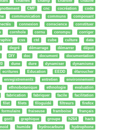
olant
chaines
champ
chantier
chauffe
ignottement
CMF
cnc
cocréation
code
ne
communication
communs
composant
nectés
connexion
conscience
constituer
e
cornhole
cornu
corompu
corriger
raphie
css
ctd
cube
culture
data
t
degré
démarrage
démarrer
dépot
DIY
doc
document
documentation
20
dune
dure
dynamiser
dynamisme
ecritures
Education
EEDD
éfaroucher
enregistrements
entretien
environnement
ethnobotanique
ethnologie
evaluation
fabrication
fabriquer
facile
facilitation
filet
filets
filoguidé
filtreurs
firefox
formulaire
fraiseuse
framboise
français
goril
graphique
groupe
h264
hack
noid
humide
hydrocarbure
hydrophone