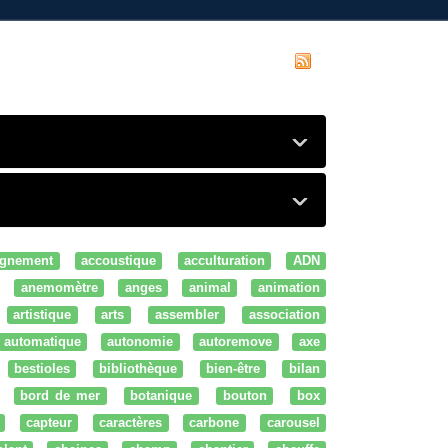
gnement
accoustique
acculturation
ADN
anemomètre
anges
animal
animation
artistique
arts
assembler
association
automatique
autonomie
autoremove
axe
bestioles
bibliothèque
bien-être
bilan
bord de mer
botanique
bouton
box
capteur
caractères
carbone
carousel