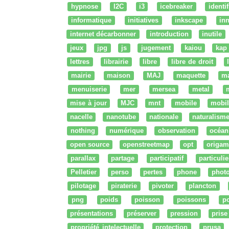
hypnose
I2C
i3
icebreaker
identi
informatique
initiatives
inkscape
in
internet décarbonner
introduction
inutile
jeux
jpg
js
jugement
kaiou
kap
lettres
librairie
libre
libre de droit
mairie
maison
MAJ
maquette
m
menuiserie
mer
mersea
metal
mise à jour
MJC
mnt
mobile
mobil
nacelle
nanotube
nationale
naturalism
nothing
numérique
observation
océan
open source
openstreetmap
opt
origam
parallax
partage
participatif
particulie
Pelletier
perso
pertes
phone
phot
pilotage
piraterie
pivoter
plancton
png
poids
poisson
poissons
po
présentations
préserver
pression
prise
propriété intelectuelle
protection
prusa