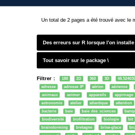
Un total de 2 pages a été trouvé avec le 
Des erreurs sur R lorsque l'on install
Tout savoir sur le package \
Filtrer :
180
2D
360
3D
48.52403
adresse
adresse IP
aérien
aérienne
animaux
animer
appareils
appimage
astronomie
atelier
atlantique
attention
bacterie
baie
baie des sciences
banq
biodiversité
biofiltration
biologie
bit
brainstorming
bretagne
brise-glace
bru