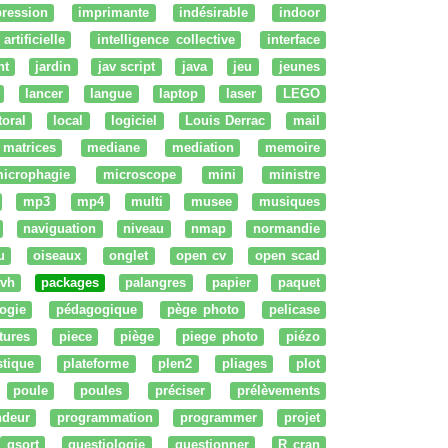
ression
imprimante
indésirable
indoor
artificielle
intelligence collective
interface
nt
jardin
jav script
java
jeu
jeunes
lancer
langue
laptop
laser
LEGO
ttoral
local
logiciel
Louis Derrac
mail
matrices
mediane
mediation
memoire
icrophagie
microscope
mini
ministre
mp3
mp4
multi
musee
musiques
naviguation
niveau
nmap
normandie
u
oiseaux
onglet
open cv
open scad
vh
packages
palangres
papier
paquet
ogie
pédagogique
pège photo
pelicase
tures
piece
piège
piege photo
piézo
stique
plateforme
plen2
pliages
plot
poule
poules
préciser
prélèvements
ndeur
programmation
programmer
projet
qsort
questiologie
questionner
R cran