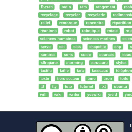
R-cran
radio
ram
rangement
rasb
recyclage
recycler
recyclerie
redimensi
relief
remorque
rencontre
répartition
réunions
robot
robotique
rotate
rota
sciences humaines
sciences marines
scien
servo
set
sets
shapefile
shp
s
sonores
sons
sosie
sources
sous
stlreparer
storming
structure
styles
tactile
taille
tara
tasseaux
téléphon
texte
tiers-secteur
time
tiroir
toile
ttf
tty
tuto
tutoriel
txt
ubuntu
wifi
wiki
writer
yeswiki
yield
yin