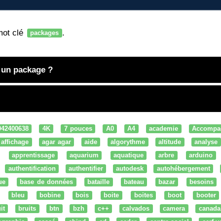
mot clé
.
packages
e un package ?
042400638
4K
7 pouces
A0
A4
academie
Accompa
affichage
agar agar
aide
algorythme
altitude
analyse
apprentissage
aquarium
aquatique
arbre
arduino
authentification
authentifier
autodesk
autohébergement
ue
base de données
bataille
bateau
bazar
besoins
bleu
bobine
bois
boite
boites
boot
booter
it
bruits
btn
bzh
c++
calvados
camera
canada