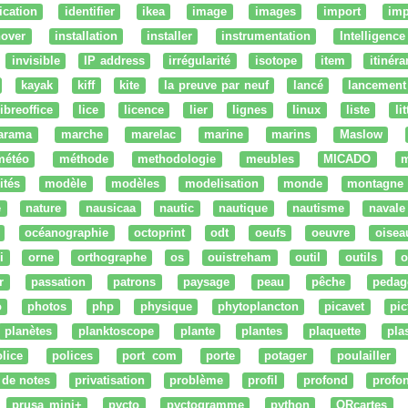
fication
identifier
ikea
image
images
import
imp
nover
installation
installer
instrumentation
Intelligence 
invisible
IP address
irrégularité
isotope
item
itinéra
kayak
kiff
kite
la preuve par neuf
lancé
lancement
libreoffice
lice
licence
lier
lignes
linux
liste
li
arama
marche
marelac
marine
marins
Maslow
météo
méthode
methodologie
meubles
MICADO
m
ités
modèle
modèles
modelisation
monde
montagne
e
nature
nausicaa
nautic
nautique
nautisme
navale
océanographie
octoprint
odt
oeufs
oeuvre
oisea
i
orne
orthographe
os
ouistreham
outil
outils
o
r
passation
patrons
paysage
peau
pêche
pedag
o
photos
php
physique
phytoplancton
picavet
pic
planètes
planktoscope
plante
plantes
plaquette
pla
lice
polices
port com
porte
potager
poulailler
 de notes
privatisation
problème
profil
profond
profo
prusa mini+
pycto
pyctogramme
python
QRcartes