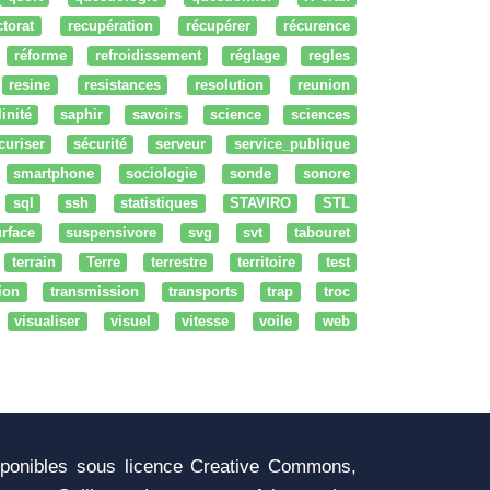
ctorat
recupération
récupérer
récurence
réforme
refroidissement
réglage
regles
resine
resistances
resolution
reunion
linité
saphir
savoirs
science
sciences
curiser
sécurité
serveur
service_publique
smartphone
sociologie
sonde
sonore
sql
ssh
statistiques
STAVIRO
STL
rface
suspensivore
svg
svt
tabouret
terrain
Terre
terrestre
territoire
test
tion
transmission
transports
trap
troc
visualiser
visuel
vitesse
voile
web
sponibles sous licence Creative Commons,