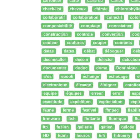
carrousel
carte
carte sd
cartes
cart
check-list
cheveux
chimie
chlorophyll
collaboratif
collaboration
collectif
colo
compostabilité
comptage
concatainer
construction
controle
convertion
coo
couleur
coulures
couper
courants
datas
dates
débat
déboguer
déb
desinstaller
dessin
détecter
détection
documenter
dodoc
dome
Dominique
e/os
ebook
échange
echouage
e
electronique
élevage
éloigner
emotio
equipe
équipes
erreur
error
esp
exactitude
expédition
explicitation
expli
faune
ferme
festival
ffmpeg
fiabili
firmware
fish
flottante
fluidique
fl
ftp
fusion
gallerie
gatien
gélose
HD
hdmi
heures
hifi
hifiberry