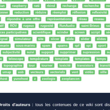
ian
raspberry
raté
rbind
rechange
recherche
re
onner
reduction
réduire
réemploi
réflexion
reflexivité
répondre à une offre
représentations
résau
reseau
tif
ROV
rugeux
rugosité
RunAudio
saint Brieuc
sa
ces participatives
scientifique
scinder
screen
script
sé
ignal
simulateur
site
slicer
slide
slider
slides
-marin
sous-marins
spam
spams
spf
spi
sport
subjectivité
suivi
support
supprimer
supression
su
e
telescope
température
template
templates
temps
topographie
tour
tourner
toxicité
transistors
transi
umap
usb
vecteurs
vectoriels
vent
vidéo
ville
ohost
yunohost
z
zoologie
zooplancon
Droits d'auteurs :
tous les contenues de ce wiki sont di