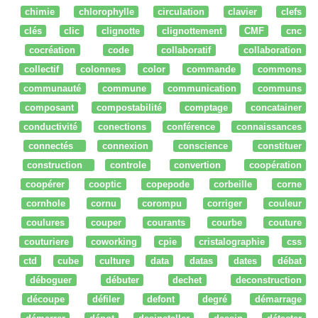
chimie
chlorophylle
circulation
clavier
clefs
clés
clic
clignotte
clignottement
CMF
cnc
cocréation
code
collaboratif
collaboration
collectif
colonnes
color
commande
commons
communauté
commune
communication
communs
composant
compostabilité
comptage
concatainer
conductivité
conections
conférence
connaissances
connectés
connexion
conscience
constituer
construction
controle
convertion
coopération
coopérer
cooptic
copepode
corbeille
corne
cornhole
cornu
corompu
corriger
couleur
coulures
couper
courants
courbe
couture
couturiere
coworking
cpie
cristalographie
css
ctd
cube
culture
data
datas
dates
débat
déboguer
débuter
dechet
deconstruction
découpe
défiler
defont
degré
démarrage