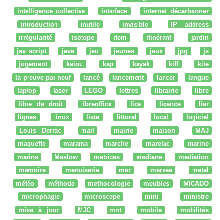
intelligence collective
interface
internet décarbonner
introduction
inutile
invisible
IP address
irrégularité
isotope
item
itinérant
jardin
jav script
java
jeu
jeunes
jeux
jpg
js
jugement
kaiou
kap
kayak
kiff
kite
la preuve par neuf
lancé
lancement
lancer
langue
laptop
laser
LEGO
lettres
librairie
libre
libre de droit
libreoffice
lice
licence
lier
lignes
linux
liste
littoral
local
logiciel
Louis Derrac
mail
mairie
maison
MAJ
maquette
marama
marche
marelac
marine
marins
Maslow
matrices
mediane
mediation
memoire
menuiserie
mer
mersea
metal
météo
méthode
methodologie
meubles
MICADO
microphagie
microscope
mini
ministre
mise à jour
MJC
mnt
mobile
mobilités