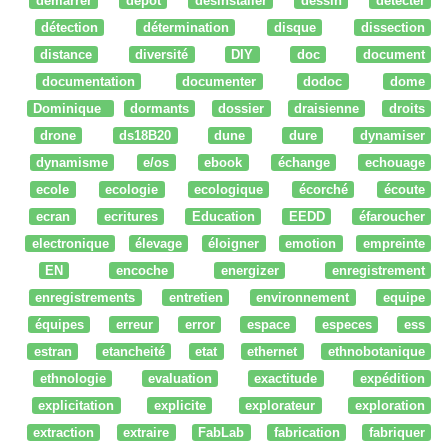
démarrer
dépot
desinstaller
dessin
détecter
détection
détermination
disque
dissection
distance
diversité
DIY
doc
document
documentation
documenter
dodoc
dome
Dominique
dormants
dossier
draisienne
droits
drone
ds18B20
dune
dure
dynamiser
dynamisme
e/os
ebook
échange
echouage
ecole
ecologie
ecologique
écorché
écoute
ecran
ecritures
Education
EEDD
éfaroucher
electronique
élevage
éloigner
emotion
empreinte
EN
encoche
energizer
enregistrement
enregistrements
entretien
environnement
equipe
équipes
erreur
error
espace
especes
ess
estran
etancheité
etat
ethernet
ethnobotanique
ethnologie
evaluation
exactitude
expédition
explicitation
explicite
explorateur
exploration
extraction
extraire
FabLab
fabrication
fabriquer