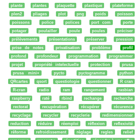
plante
plantes
plaquette
plastique
plateforme
plen2
pliages
plot
png
poids
poisson
poissons
police
polices
port com
porte
potager
poulailler
poule
poules
préciser
prélèvements
présentations
préserver
pression
prise de notes
privatisation
problème
profil
profond
profondeur
programmation
programmer
projet
propriété intelectuelle
protection
prusa
prusa mini+
pycto
pyctogramme
python
QRcartes
qsort
questiologie
questionner
R cran
R-cran
radio
ram
rangement
rasbian
raspberry
raté
rbind
rechange
recherche
rectorat
recupération
récupérer
récurence
recyclage
recycler
recyclerie
redimensionner
reduction
réduire
réemploi
réflexion
reflexivité
réforme
refroidissement
réglage
regles
relief