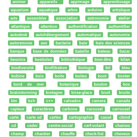
animer
appareils
appimage
apprentissage
aquarium
aquatique
arbre
arduino
artistique
arts
assembler
association
astronomie
atelier
atlantique
attention
authentification
authentifier
autodesk
autohébergement
automatique
autonomie
autoremove
axe
bacterie
baie
baie des sciences
banque
base de données
bataille
bateau
bazar
besoins
bestioles
bibliothèque
bien-être
bilan
biodiversité
biofiltration
biologie
bit
bleu
bobine
bois
boite
boites
boot
booter
bord de mer
botanique
bouton
box
brainstorming
bretagne
brise-glace
bruit
bruits
btn
bzh
c++
calvados
camera
canada
capteur
caractères
carbone
carousel
carrousel
carte
carte sd
cartes
cartographie
cassé
cbind
cd
ceder
centre-social
cerf-volant
chaines
champ
chantier
chauffe
check-list
cheveux