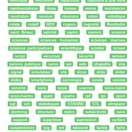
remorque
rencontre
répartition
répondre à une offre
représentations
résau
reseau
resine
resistances
resolution
reunion
réunions
robot
robotique
rotate
rotatif
ROV
rugeux
rugosité
RunAudio
saint Brieuc
salinité
saphir
savoirs
science
sciences
sciences humaines
sciences marines
sciences participatives
scientifique
scinder
screen
script
sécuriser
sécurité
serveur
service_publique
servo
set
sets
shapefile
shp
signal
simulateur
site
slicer
slide
slider
slides
smartphone
sociologie
sonde
sonore
sonores
sons
sosie
sources
sous-marin
sous-marins
spam
spams
spf
spi
sport
sql
ssh
statistiques
STAVIRO
STL
stlreparer
storming
structure
styles
subjectivité
suivi
support
supprimer
supression
surface
suspensivore
svg
svt
tabouret
tactile
taille