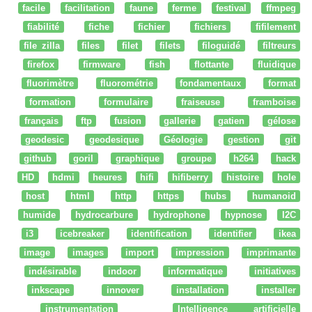
facile
facilitation
faune
ferme
festival
ffmpeg
fiabilité
fiche
fichier
fichiers
fifilement
file zilla
files
filet
filets
filoguidé
filtreurs
firefox
firmware
fish
flottante
fluidique
fluorimètre
fluorométrie
fondamentaux
format
formation
formulaire
fraiseuse
framboise
français
ftp
fusion
gallerie
gatien
gélose
geodesic
geodesique
Géologie
gestion
git
github
goril
graphique
groupe
h264
hack
HD
hdmi
heures
hifi
hifiberry
histoire
hole
host
html
http
https
hubs
humanoid
humide
hydrocarbure
hydrophone
hypnose
I2C
i3
icebreaker
identification
identifier
ikea
image
images
import
impression
imprimante
indésirable
indoor
informatique
initiatives
inkscape
innover
installation
installer
instrumentation
Intelligence artificielle