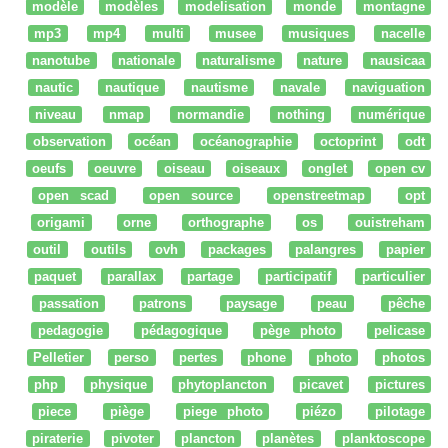
modèle
modèles
modelisation
monde
montagne
mp3
mp4
multi
musee
musiques
nacelle
nanotube
nationale
naturalisme
nature
nausicaa
nautic
nautique
nautisme
navale
naviguation
niveau
nmap
normandie
nothing
numérique
observation
océan
océanographie
octoprint
odt
oeufs
oeuvre
oiseau
oiseaux
onglet
open cv
open scad
open source
openstreetmap
opt
origami
orne
orthographe
os
ouistreham
outil
outils
ovh
packages
palangres
papier
paquet
parallax
partage
participatif
particulier
passation
patrons
paysage
peau
pêche
pedagogie
pédagogique
pège photo
pelicase
Pelletier
perso
pertes
phone
photo
photos
php
physique
phytoplancton
picavet
pictures
piece
piège
piege photo
piézo
pilotage
piraterie
pivoter
plancton
planètes
planktoscope