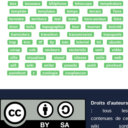
tara
tasseaux
téléphone
telescope
température
template
templates
temps
terrain
Terre
terrestre
territoire
test
texte
tiers-secteur
time
tiroir
toile
topographie
tour
tourner
toxicité
transistors
transition
transmission
transports
trap
troc
ttf
tty
tuto
tutoriel
txt
ubuntu
umap
usb
vecteurs
vectoriels
vent
vidéo
ville
visualiser
visuel
vitesse
voile
web
wifi
wiki
writer
yeswiki
yield
yinohost
yunohost
z
zoologie
zooplancon
Droits d'auteurs
:
tous les
contenues de ce
wiki sont