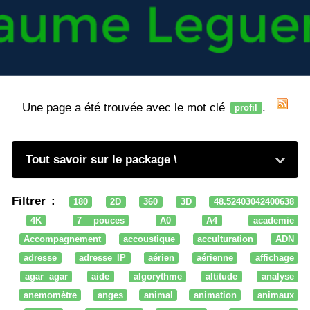
Une page a été trouvée avec le mot clé
.
profil
Tout savoir sur le package \
Filtrer :
180
2D
360
3D
48.52403042400638
4K
7 pouces
A0
A4
academie
Accompagnement
accoustique
acculturation
ADN
adresse
adresse IP
aérien
aérienne
affichage
agar agar
aide
algorythme
altitude
analyse
anemomètre
anges
animal
animation
animaux