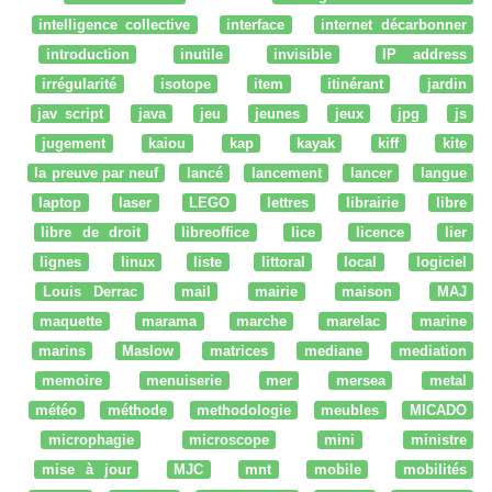
intelligence collective
interface
internet décarbonner
introduction
inutile
invisible
IP address
irrégularité
isotope
item
itinérant
jardin
jav script
java
jeu
jeunes
jeux
jpg
js
jugement
kaiou
kap
kayak
kiff
kite
la preuve par neuf
lancé
lancement
lancer
langue
laptop
laser
LEGO
lettres
librairie
libre
libre de droit
libreoffice
lice
licence
lier
lignes
linux
liste
littoral
local
logiciel
Louis Derrac
mail
mairie
maison
MAJ
maquette
marama
marche
marelac
marine
marins
Maslow
matrices
mediane
mediation
memoire
menuiserie
mer
mersea
metal
météo
méthode
methodologie
meubles
MICADO
microphagie
microscope
mini
ministre
mise à jour
MJC
mnt
mobile
mobilités