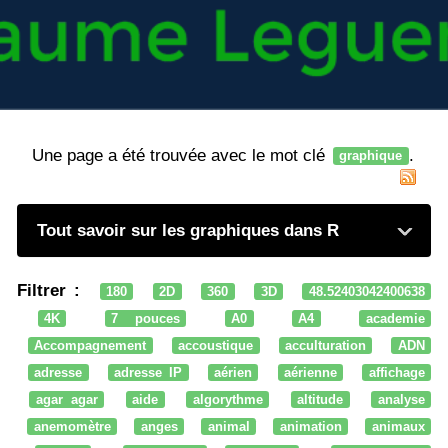
Une page a été trouvée avec le mot clé
.
graphique
Tout savoir sur les graphiques dans R
Filtrer :
180
2D
360
3D
48.52403042400638
4K
7 pouces
A0
A4
academie
Accompagnement
accoustique
acculturation
ADN
adresse
adresse IP
aérien
aérienne
affichage
agar agar
aide
algorythme
altitude
analyse
anemomètre
anges
animal
animation
animaux