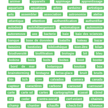
animer
appareils
appimage
apprentissage
aquarium
aquatique
arbre
arduino
artistique
arts
assembler
association
astronomie
atelier
atlantique
attention
authentification
authentifier
autodesk
autohébergement
automatique
autonomie
autoremove
axe
bacterie
baie
baie des sciences
banque
base de données
bataille
bateau
bazar
besoins
bestioles
bibliothèque
bien-être
bilan
biodiversité
biofiltration
biologie
bit
bleu
bobine
bois
boite
boites
boot
booter
bord de mer
botanique
bouton
box
brainstorming
bretagne
brise-glace
bruit
bruits
btn
bzh
c++
calvados
camera
canada
capteur
caractères
carbone
carousel
carrousel
carte
carte sd
cartes
cartographie
cassé
cbind
cd
ceder
centre-social
cerf-volant
chaines
champ
chantier
chauffe
check-list
cheveux