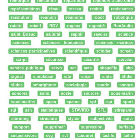
remorque
rencontre
répartition
répondre à une offre
représentations
résau
reseau
resine
resistances
resolution
reunion
réunions
robot
robotique
rotate
rotatif
ROV
rugeux
rugosité
RunAudio
saint Brieuc
salinité
saphir
savoirs
science
sciences
sciences humaines
sciences marines
sciences participatives
scientifique
scinder
screen
script
sécuriser
sécurité
serveur
service_publique
servo
set
sets
shapefile
shp
signal
simulateur
site
slicer
slide
slider
slides
smartphone
sociologie
sonde
sonore
sonores
sons
sosie
sources
sous-marin
sous-marins
spam
spams
spf
spi
sport
sql
ssh
statistiques
STAVIRO
STL
stlreparer
storming
structure
styles
subjectivité
suivi
support
supprimer
supression
surface
suspensivore
svg
svt
tabouret
tactile
taille