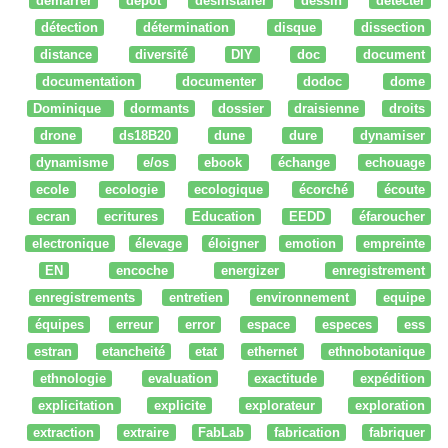
démarrer
dépot
desinstaller
dessin
détecter
détection
détermination
disque
dissection
distance
diversité
DIY
doc
document
documentation
documenter
dodoc
dome
Dominique
dormants
dossier
draisienne
droits
drone
ds18B20
dune
dure
dynamiser
dynamisme
e/os
ebook
échange
echouage
ecole
ecologie
ecologique
écorché
écoute
ecran
ecritures
Education
EEDD
éfaroucher
electronique
élevage
éloigner
emotion
empreinte
EN
encoche
energizer
enregistrement
enregistrements
entretien
environnement
equipe
équipes
erreur
error
espace
especes
ess
estran
etancheité
etat
ethernet
ethnobotanique
ethnologie
evaluation
exactitude
expédition
explicitation
explicite
explorateur
exploration
extraction
extraire
FabLab
fabrication
fabriquer