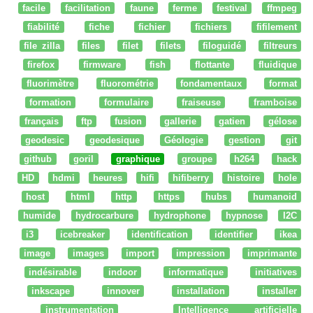
facile
facilitation
faune
ferme
festival
ffmpeg
fiabilité
fiche
fichier
fichiers
fifilement
file zilla
files
filet
filets
filoguidé
filtreurs
firefox
firmware
fish
flottante
fluidique
fluorimètre
fluorométrie
fondamentaux
format
formation
formulaire
fraiseuse
framboise
français
ftp
fusion
gallerie
gatien
gélose
geodesic
geodesique
Géologie
gestion
git
github
goril
graphique
groupe
h264
hack
HD
hdmi
heures
hifi
hifiberry
histoire
hole
host
html
http
https
hubs
humanoid
humide
hydrocarbure
hydrophone
hypnose
I2C
i3
icebreaker
identification
identifier
ikea
image
images
import
impression
imprimante
indésirable
indoor
informatique
initiatives
inkscape
innover
installation
installer
instrumentation
Intelligence artificielle