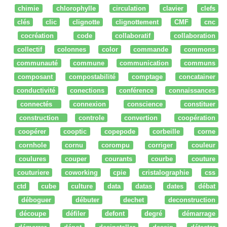
chimie
chlorophylle
circulation
clavier
clefs
clés
clic
clignotte
clignottement
CMF
cnc
cocréation
code
collaboratif
collaboration
collectif
colonnes
color
commande
commons
communauté
commune
communication
communs
composant
compostabilité
comptage
concatainer
conductivité
conections
conférence
connaissances
connectés
connexion
conscience
constituer
construction
controle
convertion
coopération
coopérer
cooptic
copepode
corbeille
corne
cornhole
cornu
corompu
corriger
couleur
coulures
couper
courants
courbe
couture
couturiere
coworking
cpie
cristalographie
css
ctd
cube
culture
data
datas
dates
débat
déboguer
débuter
dechet
deconstruction
découpe
défiler
defont
degré
démarrage