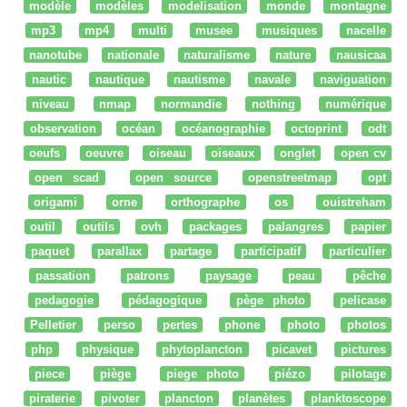
modèle
modèles
modelisation
monde
montagne
mp3
mp4
multi
musee
musiques
nacelle
nanotube
nationale
naturalisme
nature
nausicaa
nautic
nautique
nautisme
navale
naviguation
niveau
nmap
normandie
nothing
numérique
observation
océan
océanographie
octoprint
odt
oeufs
oeuvre
oiseau
oiseaux
onglet
open cv
open scad
open source
openstreetmap
opt
origami
orne
orthographe
os
ouistreham
outil
outils
ovh
packages
palangres
papier
paquet
parallax
partage
participatif
particulier
passation
patrons
paysage
peau
pêche
pedagogie
pédagogique
pège photo
pelicase
Pelletier
perso
pertes
phone
photo
photos
php
physique
phytoplancton
picavet
pictures
piece
piège
piege photo
piézo
pilotage
piraterie
pivoter
plancton
planètes
planktoscope