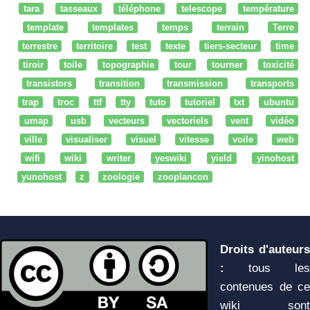
tara
tasseaux
téléphone
telescope
température
template
templates
temps
terrain
Terre
terrestre
territoire
test
texte
tiers-secteur
time
tiroir
toile
topographie
tour
tourner
toxicité
transistors
transition
transmission
transports
trap
troc
ttf
tty
tuto
tutoriel
txt
ubuntu
umap
usb
vecteurs
vectoriels
vent
vidéo
ville
visualiser
visuel
vitesse
voile
web
wifi
wiki
writer
yeswiki
yield
yinohost
yunohost
z
zoologie
zooplancon
Droits d'auteurs
:
tous les
contenues de ce
wiki sont