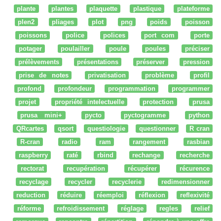
plante
plantes
plaquette
plastique
plateforme
plen2
pliages
plot
png
poids
poisson
poissons
police
polices
port com
porte
potager
poulailler
poule
poules
préciser
prélèvements
présentations
préserver
pression
prise de notes
privatisation
problème
profil
profond
profondeur
programmation
programmer
projet
propriété intelectuelle
protection
prusa
prusa mini+
pycto
pyctogramme
python
QRcartes
qsort
questiologie
questionner
R cran
R-cran
radio
ram
rangement
rasbian
raspberry
raté
rbind
rechange
recherche
rectorat
recupération
récupérer
récurence
recyclage
recycler
recyclerie
redimensionner
reduction
réduire
réemploi
réflexion
reflexivité
réforme
refroidissement
réglage
regles
relief