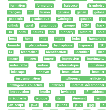
formation
formulaire
fraiseuse
framboise
français
ftp
fusion
gallerie
gatien
gélose
geodesic
geodesique
Géologie
gestion
git
github
goril
graphique
groupe
h264
hack
HD
hdmi
heures
hifi
hifiberry
histoire
hole
host
html
http
https
hubs
humanoid
humide
hydrocarbure
hydrophone
hypnose
I2C
i3
icebreaker
identification
identifier
ikea
image
images
import
impression
imprimante
indésirable
indoor
informatique
initiatives
inkscape
innover
installation
installer
instrumentation
Intelligence artificielle
intelligence collective
interface
internet décarbonner
introduction
inutile
invisible
IP address
irrégularité
isotope
item
itinérant
jardin
jav script
java
jeu
jeunes
jeux
jpg
js