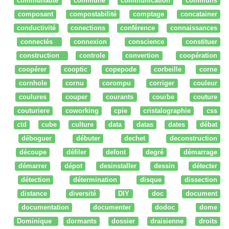
communauté
commune
communication
communs
composant
compostabilité
comptage
concatainer
conductivité
conections
conférence
connaissances
connectés
connexion
conscience
constituer
construction
controle
convertion
coopération
coopérer
cooptic
copepode
corbeille
corne
cornhole
cornu
corompu
corriger
couleur
coulures
couper
courants
courbe
couture
couturiere
coworking
cpie
cristalographie
css
ctd
cube
culture
data
datas
dates
débat
déboguer
débuter
dechet
deconstruction
découpe
défiler
defont
degré
démarrage
démarrer
dépot
desinstaller
dessin
détecter
détection
détermination
disque
dissection
distance
diversité
DIY
doc
document
documentation
documenter
dodoc
dome
Dominique
dormants
dossier
draisienne
droits