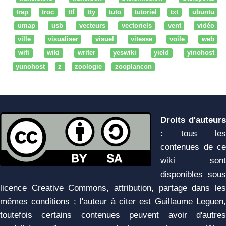
trap
troc
ttf
tty
tuto
tutoriel
txt
ubuntu
umap
usb
vecteurs
vectoriels
vent
vidéo
ville
visualiser
visuel
vitesse
voile
web
wifi
wiki
writer
yeswiki
yield
yinohost
yunohost
z
zoologie
zooplancon
Droits d'auteurs
:
tous les
contenues de ce
wiki sont
disponibles sous
licence Creative Commons, attribution, partage dans les
mêmes conditions ; l'auteur à citer est Guillaume Leguen,
toutefois certains contenues peuvent avoir d'autres