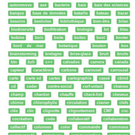
autoremove
axe
bacterie
baie
baie des sciences
banque
base de données
bataille
bateau
bazar
besoins
bestioles
bibliothèque
bien-être
bilan
biodiversité
biofiltration
biologie
bit
bleu
bobine
bois
boite
boites
boot
booter
bord de mer
botanique
bouton
box
brainstorming
bretagne
brise-glace
bruit
bruits
btn
bzh
c++
calvados
camera
canada
capteur
caractères
carbone
carousel
carrousel
carte
carte sd
cartes
cartographie
cassé
cbind
cd
ceder
centre-social
cerf-volant
chaines
champ
chantier
chauffe
check-list
cheveux
chimie
chlorophylle
circulation
clavier
clefs
clés
clic
clignotte
clignottement
CMF
cnc
cocréation
code
collaboratif
collaboration
collectif
colonnes
color
commande
commons