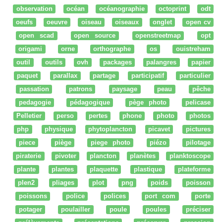
observation
océan
océanographie
octoprint
odt
oeufs
oeuvre
oiseau
oiseaux
onglet
open cv
open scad
open source
openstreetmap
opt
origami
orne
orthographe
os
ouistreham
outil
outils
ovh
packages
palangres
papier
paquet
parallax
partage
participatif
particulier
passation
patrons
paysage
peau
pêche
pedagogie
pédagogique
pège photo
pelicase
Pelletier
perso
pertes
phone
photo
photos
php
physique
phytoplancton
picavet
pictures
piece
piège
piege photo
piézo
pilotage
piraterie
pivoter
plancton
planètes
planktoscope
plante
plantes
plaquette
plastique
plateforme
plen2
pliages
plot
png
poids
poisson
poissons
police
polices
port com
porte
potager
poulailler
poule
poules
préciser