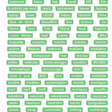
jugement
kaiou
kap
kayak
kiff
kite
la preuve par neuf
lancé
lancement
lancer
langue
laptop
laser
LEGO
lettres
librairie
libre
libre de droit
libreoffice
lice
licence
lier
lignes
linux
liste
littoral
local
logiciel
Louis Derrac
mail
mairie
maison
MAJ
maquette
marama
marche
marelac
marine
marins
Maslow
matrices
mediane
mediation
memoire
menuiserie
mer
mersea
metal
météo
méthode
methodologie
meubles
MICADO
microphagie
microscope
mini
ministre
mise à jour
MJC
mnt
mobile
mobilités
modèle
modèles
modelisation
monde
montagne
mp3
mp4
multi
musee
musiques
nacelle
nanotube
nationale
naturalisme
nature
nausicaa
nautic
nautique
nautisme
navale
naviguation
niveau
nmap
normandie
nothing
numérique