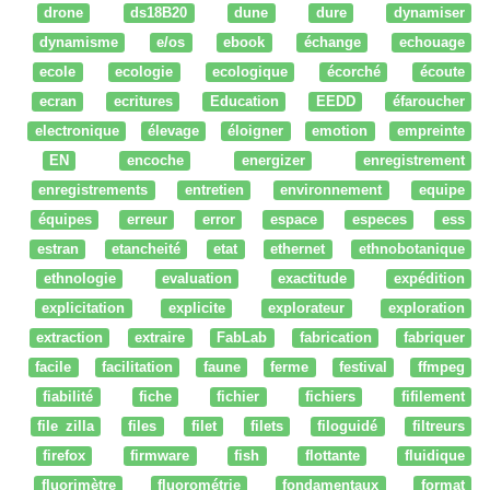
drone
ds18B20
dune
dure
dynamiser
dynamisme
e/os
ebook
échange
echouage
ecole
ecologie
ecologique
écorché
écoute
ecran
ecritures
Education
EEDD
éfaroucher
electronique
élevage
éloigner
emotion
empreinte
EN
encoche
energizer
enregistrement
enregistrements
entretien
environnement
equipe
équipes
erreur
error
espace
especes
ess
estran
etancheité
etat
ethernet
ethnobotanique
ethnologie
evaluation
exactitude
expédition
explicitation
explicite
explorateur
exploration
extraction
extraire
FabLab
fabrication
fabriquer
facile
facilitation
faune
ferme
festival
ffmpeg
fiabilité
fiche
fichier
fichiers
fifilement
file zilla
files
filet
filets
filoguidé
filtreurs
firefox
firmware
fish
flottante
fluidique
fluorimètre
fluorométrie
fondamentaux
format