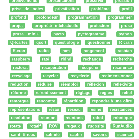
prélèvements
présentations
préserver
pression
prise de notes
privatisation
problème
profil
profond
profondeur
programmation
programmer
projet
propriété intelectuelle
protection
prusa
prusa mini+
pycto
pyctogramme
python
QRcartes
qsort
questiologie
questionner
R cran
R-cran
radio
ram
rangement
rasbian
raspberry
raté
rbind
rechange
recherche
rectorat
recupération
récupérer
récurence
recyclage
recycler
recyclerie
redimensionner
reduction
réduire
réemploi
réflexion
reflexivité
réforme
refroidissement
réglage
regles
relief
remorque
rencontre
répartition
répondre à une offre
représentations
résau
reseau
resine
resistances
resolution
reunion
réunions
robot
robotique
rotate
rotatif
ROV
rugeux
rugosité
RunAudio
saint Brieuc
salinité
saphir
savoirs
science