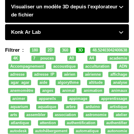
Visualiser un modèle 3D depuis l'explorateur
de fichier
Konk Ar Lab
Filtrer :
180
2D
360
3D
48.52403042400638
4K
7 pouces
A0
A4
academie
Accompagnement
accoustique
acculturation
ADN
adresse
adresse IP
aérien
aérienne
affichage
agar agar
aide
algorythme
altitude
analyse
anemomètre
anges
animal
animation
animaux
animer
appareils
appimage
apprentissage
aquarium
aquatique
arbre
arduino
artistique
arts
assembler
association
astronomie
atelier
atlantique
attention
authentification
authentifier
autodesk
autohébergement
automatique
autonomie