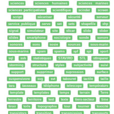
sciences
sciences humaines
sciences marines
sciences participatives
scientifique
scinder
screen
script
sécuriser
sécurité
serveur
service_publique
servo
set
sets
shapefile
shp
signal
simulateur
site
slicer
slide
slider
slides
smartphone
sociologie
sonde
sonore
sonores
sons
sosie
sources
sous-marin
sous-marins
spam
spams
spf
spi
sport
sql
ssh
statistiques
STAVIRO
STL
stlreparer
storming
structure
styles
subjectivité
suivi
support
supprimer
supression
surface
suspensivore
svg
svt
tabouret
tactile
taille
tara
tasseaux
téléphone
telescope
température
template
templates
temps
terrain
Terre
terrestre
territoire
test
texte
tiers-secteur
time
tiroir
toile
topographie
tour
tourner
toxicité
transistors
transition
transmission
transports